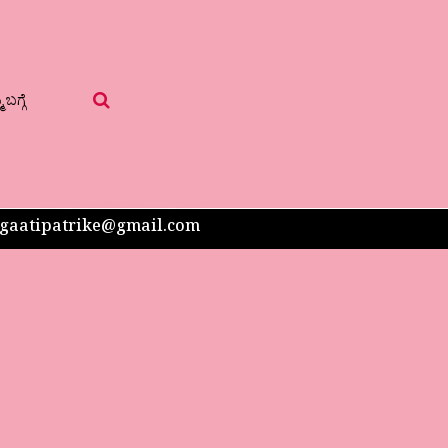
 ಬಗ್ಗೆ
 sangaatipatrike@gmail.com