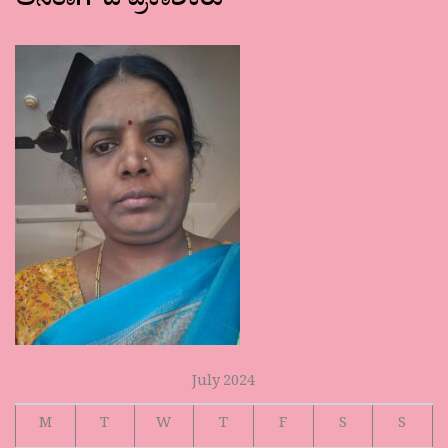
ಅನಿತಾಗೌಡ ಪ್ರಕಾಶಕರು
July 2024
M
T
W
T
F
S
S