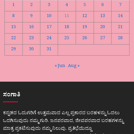
1
2
3
4
5
6
7
8
9
10
11
12
13
14
15
16
17
18
19
20
21
22
23
24
25
26
27
28
29
30
31
« Jun
Aug »
ಸಂಗಾತಿ
ಕನ್ನಡದ ಓದುಗರಿಗೆ ಉತ್ತಮವಾದ ಎಲ್ಲ ಪ್ರಕಾರದ ಬರಹಳನ್ನು ಓದಲು
ಒದಗಿಸುವುದು ನಮ್ಮ ಗುರಿ. ಜನಪರವಾದ, ಜೀವಪರವಾದ ಬರಹಗಳನ್ನು
ಮಾತ್ರ ಪ್ರಕಟಿಸುವುದು ನಮ್ಮ ನಿಲುವು. ಪ್ರತಿಭೆಯಿದ್ದೂ