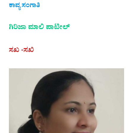
ಕಾವ್ಯ ಸಂಗಾತಿ
ಗಿರಿಜಾ ಮಾಲಿ ಪಾಟೀಲ್
ಸಖ -ಸಖಿ