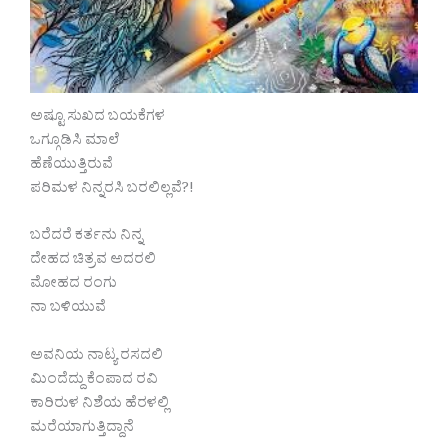
ಅಷ್ಟೂ ಸುಖದ ಬಯಕೆಗಳ
ಒಗ್ಗೂಡಿಸಿ ಮಾಲೆ
ಹೆಣೆಯುತ್ತಿರುವೆ
ಪರಿಮಳ ನಿನ್ನರಸಿ ಬರಲಿಲ್ಲವೆ?!
ಬರೆದರೆ ಕರ್ತನು ನಿನ್ನ
ದೇಹದ ಚಿತ್ರವ ಅದರಲಿ
ಮೋಹದ ರಂಗು
ನಾ ಬಳಿಯುವೆ
ಅವನಿಯ ನಾಟ್ಯ ರಸದಲಿ
ಮಿಂದೆದ್ದು ಕೆಂಪಾದ ರವಿ
ಕಾರಿರುಳ ನಿಶೆಯ ಹೆರಳಲ್ಲಿ
ಮರೆಯಾಗುತ್ತಿದ್ದಾನೆ