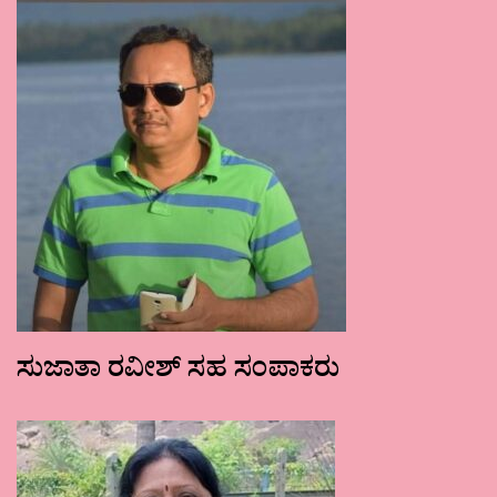
ಸುಜಾತಾ ರವೀಶ್ ಸಹ ಸಂಪಾಕರು