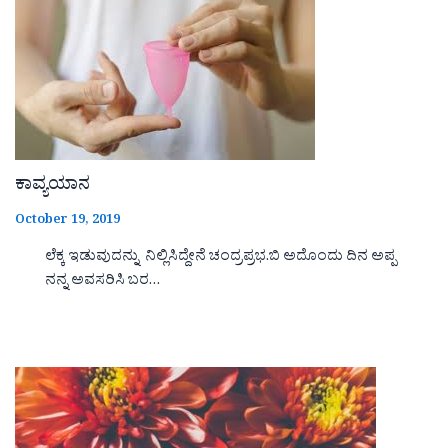
ಕಾವ್ಯಯಾನ
October 19, 2019
ಲೆಕ್ಕ ಇಡುವುದನ್ನು ನಿಲ್ಲಿಸಿದ್ದೇನೆ ಚಂದ್ರಪ್ರಭ.ಬಿ ಅದೊಂದು ದಿನ ಅಪ್ಪ
ನನ್ನ ಅವಸರಿಸಿ ಬರ…