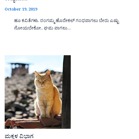
October 19, 2019
ಹೂ ಕವಿತೆಗಳು. ರಂಗಮ್ಮ ಹೊದೇಕಲ್ ಗಂಧವಾಗಲು ಬೇರು ಎಷ್ಟು
ನೋಯಬೇಕೋ.. ಘಮ ವಾಗಲು…
ಮಕ್ಕಳ ವಿಭಾಗ