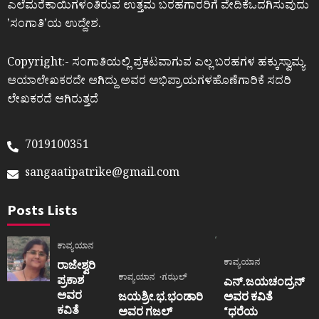
ಎಲೆಮರೆಕಾಯಿಗಳಂತಿರುವ ಉತ್ತಮ ಬರಹಗಾರರಿಗೆ ವೇದಿಕೆಒದಗಿಸುವುದು
ʼಸಂಗಾತಿʼಯ ಉದ್ದೇಶ.
Copyright:- ಸಂಗಾತಿಯಲ್ಲಿ ಪ್ರಕಟವಾಗುವ ಎಲ್ಲ ಬರಹಗಳ ಹಕ್ಕುಸ್ವಾಮ್ಯ
ಆಯಾಲೇಖಕರದೇ ಆಗಿದ್ದು ಅವರ ಅಭಿಪ್ರಾಯಗಳಹೊಣೆಗಾರಿಕೆ ಸದರಿ
ಲೇಖಕರದೆ ಆಗಿರುತ್ತದೆ
7019100351
sangaatipatrike@gmail.com
Posts Lists
ಕಾವ್ಯಯಾನ
ಕಾವ್ಯಯಾನ
ರಾಜೇಶ್ವರಿ
ಕಾವ್ಯಯಾನ
ಗಝಲ್
ಪ್ರಕಾಶ
ಎನ್.ಜಯಚಂದ್ರನ್
ಅವರ
ಜಯಶ್ರೀ.ಭ.ಭಂಡಾರಿ
ಅವರ ಕವಿತೆ
ಕವಿತೆ
ಅವರ ಗಜಲ್
“ಧರೆಯ