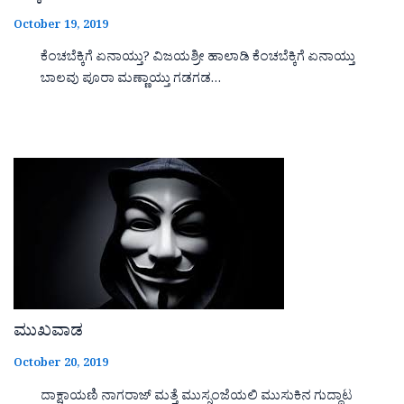
October 19, 2019
ಕೆಂಚಬೆಕ್ಕಿಗೆ ಏನಾಯ್ತು? ವಿಜಯಶ್ರೀ ಹಾಲಾಡಿ ಕೆಂಚಬೆಕ್ಕಿಗೆ ಏನಾಯ್ತು
ಬಾಲವು ಪೂರಾ ಮಣ್ಣಾಯ್ತು ಗಡಗಡ…
ಮುಖವಾಡ
October 20, 2019
ದಾಕ್ಷಾಯಣಿ ನಾಗರಾಜ್ ಮತ್ತೆ ಮುಸ್ಸಂಜೆಯಲಿ ಮುಸುಕಿನ ಗುದ್ದಾಟ