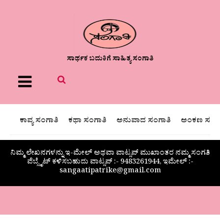
ಸಾರ್ಥಕ ಬದುಕಿಗೆ ಸಾಹಿತ್ಯ ಸಂಗಾತಿ
Menu
ಕಾವ್ಯ ಸಂಗಾತಿ
ಕಥಾ ಸಂಗಾತಿ
ಅನುವಾದ ಸಂಗಾತಿ
ಅಂಕಣ ಸಂಗಾ
ನಿಮ್ಮ ಲೇಖನಗಳನ್ನು ಇ-ಮೇಲ್ ಅಥವಾ ವಾಟ್ಸಪ್ ಮುಖಾಂತರ ನಮ್ಮ ಸಂಗತಿ
ವೆಬ್ಸೈಟ್ ಕಳಿಸಬಹುದು ವಾಟ್ಸಪ್‌ :- 9483261944, ಇಮೇಲ್ :-
sangaatipatrike@gmail.com