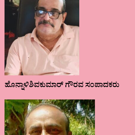
ಹೊನ್ನಾಳಿಶಿವಕುಮಾರ್ ಗೌರವ ಸಂಪಾದಕರು