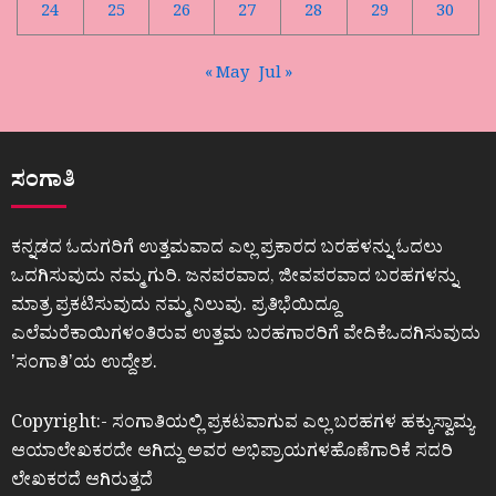
24
25
26
27
28
29
30
« May
Jul »
ಸಂಗಾತಿ
ಕನ್ನಡದ ಓದುಗರಿಗೆ ಉತ್ತಮವಾದ ಎಲ್ಲ ಪ್ರಕಾರದ ಬರಹಳನ್ನು ಓದಲು
ಒದಗಿಸುವುದು ನಮ್ಮ ಗುರಿ. ಜನಪರವಾದ, ಜೀವಪರವಾದ ಬರಹಗಳನ್ನು
ಮಾತ್ರ ಪ್ರಕಟಿಸುವುದು ನಮ್ಮ ನಿಲುವು. ಪ್ರತಿಭೆಯಿದ್ದೂ
ಎಲೆಮರೆಕಾಯಿಗಳಂತಿರುವ ಉತ್ತಮ ಬರಹಗಾರರಿಗೆ ವೇದಿಕೆಒದಗಿಸುವುದು
ʼಸಂಗಾತಿʼಯ ಉದ್ದೇಶ.
Copyright:- ಸಂಗಾತಿಯಲ್ಲಿ ಪ್ರಕಟವಾಗುವ ಎಲ್ಲ ಬರಹಗಳ ಹಕ್ಕುಸ್ವಾಮ್ಯ
ಆಯಾಲೇಖಕರದೇ ಆಗಿದ್ದು ಅವರ ಅಭಿಪ್ರಾಯಗಳಹೊಣೆಗಾರಿಕೆ ಸದರಿ
ಲೇಖಕರದೆ ಆಗಿರುತ್ತದೆ