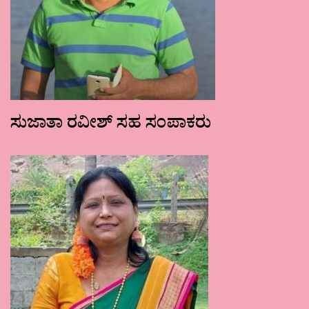
ಸುಜಾತಾ ರವೀಶ್ ಸಹ ಸಂಪಾಕರು