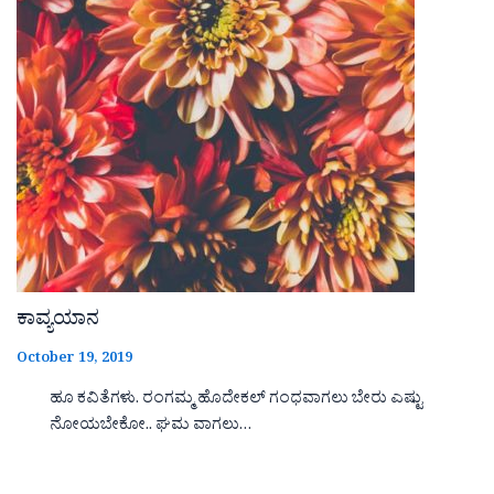
ಕಾವ್ಯಯಾನ
October 19, 2019
ಹೂ ಕವಿತೆಗಳು. ರಂಗಮ್ಮ ಹೊದೇಕಲ್ ಗಂಧವಾಗಲು ಬೇರು ಎಷ್ಟು
ನೋಯಬೇಕೋ.. ಘಮ ವಾಗಲು…