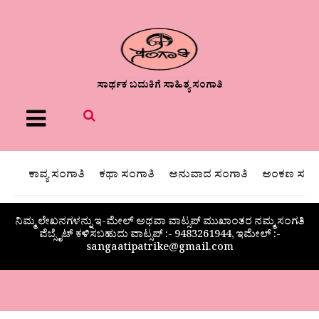
ಸಾರ್ಥಕ ಬದುಕಿಗೆ ಸಾಹಿತ್ಯ ಸಂಗಾತಿ
Menu
ಕಾವ್ಯ ಸಂಗಾತಿ
ಕಥಾ ಸಂಗಾತಿ
ಅನುವಾದ ಸಂಗಾತಿ
ಅಂಕಣ ಸಂಗಾ
ನಿಮ್ಮ ಲೇಖನಗಳನ್ನು ಇ-ಮೇಲ್ ಅಥವಾ ವಾಟ್ಸಪ್ ಮುಖಾಂತರ ನಮ್ಮ ಸಂಗತಿ
ವೆಬ್ಸೈಟ್ ಕಳಿಸಬಹುದು ವಾಟ್ಸಪ್‌ :- 9483261944, ಇಮೇಲ್ :-
sangaatipatrike@gmail.com