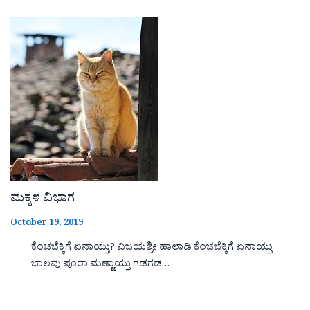
ಮಕ್ಕಳ ವಿಭಾಗ
October 19, 2019
ಕೆಂಚಬೆಕ್ಕಿಗೆ ಏನಾಯ್ತು? ವಿಜಯಶ್ರೀ ಹಾಲಾಡಿ ಕೆಂಚಬೆಕ್ಕಿಗೆ ಏನಾಯ್ತು
ಬಾಲವು ಪೂರಾ ಮಣ್ಣಾಯ್ತು ಗಡಗಡ…