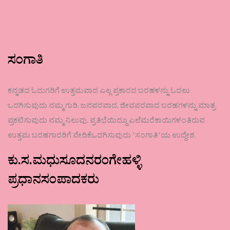
ಸಂಗಾತಿ
ಕನ್ನಡದ ಓದುಗರಿಗೆ ಉತ್ತಮವಾದ ಎಲ್ಲ ಪ್ರಕಾರದ ಬರಹಳನ್ನು ಓದಲು
ಒದಗಿಸುವುದು ನಮ್ಮ ಗುರಿ. ಜನಪರವಾದ, ಜೀವಪರವಾದ ಬರಹಗಳನ್ನು ಮಾತ್ರ
ಪ್ರಕಟಿಸುವುದು ನಮ್ಮ ನಿಲುವು. ಪ್ರತಿಭೆಯಿದ್ದೂ ಎಲೆಮರೆಕಾಯಿಗಳಂತಿರುವ
ಉತ್ತಮ ಬರಹಗಾರರಿಗೆ ವೇದಿಕೆಒದಗಿಸುವುದು ʼಸಂಗಾತಿʼಯ ಉದ್ದೇಶ.
ಕು.ಸ.ಮಧುಸೂದನರಂಗೇಹಳ್ಳಿ
ಪ್ರಧಾನಸಂಪಾದಕರು