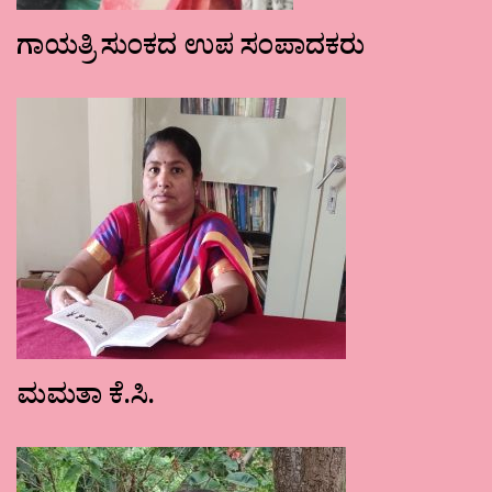
ಗಾಯತ್ರಿ ಸುಂಕದ ಉಪ ಸಂಪಾದಕರು
ಮಮತಾ ಕೆ.ಸಿ.