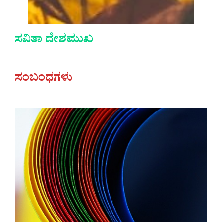
ಸವಿತಾ ದೇಶಮುಖ
ಸಂಬಂಧಗಳು