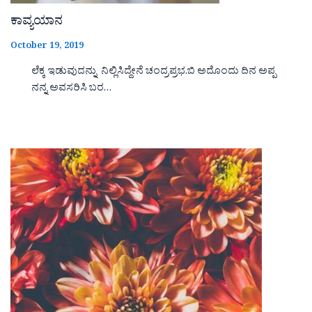
ಕಾವ್ಯಯಾನ
October 19, 2019
ಲೆಕ್ಕ ಇಡುವುದನ್ನು ನಿಲ್ಲಿಸಿದ್ದೇನೆ ಚಂದ್ರಪ್ರಭ.ಬಿ ಅದೊಂದು ದಿನ ಅಪ್ಪ
ನನ್ನ ಅವಸರಿಸಿ ಬರ…