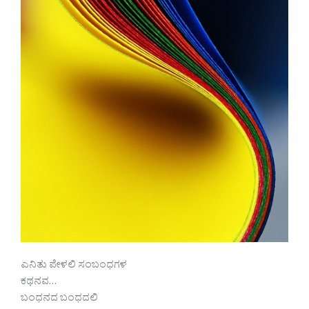
ಎನಿತು ಪೇಳಲಿ ಸಂಬಂಧಗಳ
ಕಥನವ…
ಬಂಧನದ ಬಂಧದಲಿ