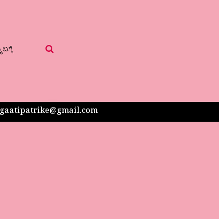
 ಬಗ್ಗೆ
 sangaatipatrike@gmail.com