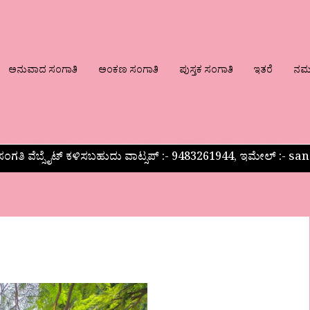
ಅನುವಾದ ಸಂಗಾತಿ
ಅಂಕಣ ಸಂಗಾತಿ
ಪುಸ್ತಕ ಸಂಗಾತಿ
ಇತರೆ
ನಮ್ಮ
ಂಗತಿ ವೆಬ್ಸೈಟ್ ಕಳಿಸಬಹುದು ವಾಟ್ಸಪ್‌ :- 9483261944, ಇಮೇಲ್ :-