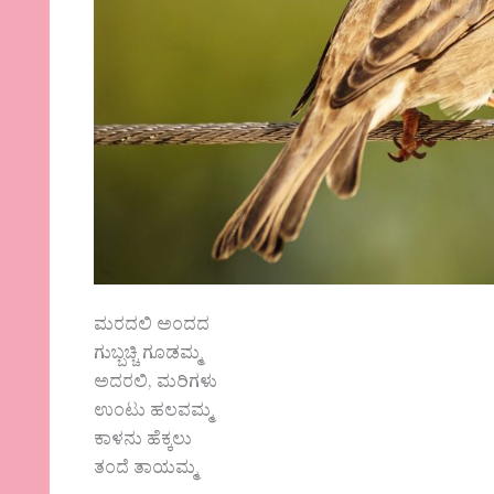
ಮರದಲಿ ಅಂದದ
ಗುಬ್ಬಚ್ಚಿ ಗೂಡಮ್ಮ
ಅದರಲಿ, ಮರಿಗಳು
ಉಂಟು ಹಲವಮ್ಮ
ಕಾಳನು ಹೆಕ್ಕಲು
ತಂದೆ ತಾಯಮ್ಮ