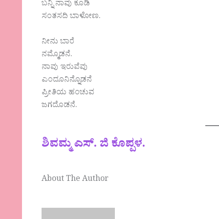
ಬನ್ನಿ ನಾವು ಕೂಡಿ
ಸಂತಸದಿ ಬಾಳೋಣ.
ನೀನು ಬಾರೆ
ನಮ್ಮೊಡನೆ.
ನಾವು ಇರುವೆವು
ಎಂದೂನಿನ್ನೊಡನೆ
ಪ್ರೀತಿಯ ಹಂಚುವ
ಜಗದೊಡನೆ.
ಶಿವಮ್ಮ ಎಸ್. ಜಿ ಕೊಪ್ಪಳ.
About The Author