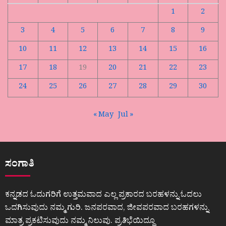
1
2
3
4
5
6
7
8
9
10
11
12
13
14
15
16
17
18
19
20
21
22
23
24
25
26
27
28
29
30
« May
Jul »
ಸಂಗಾತಿ
ಕನ್ನಡದ ಓದುಗರಿಗೆ ಉತ್ತಮವಾದ ಎಲ್ಲ ಪ್ರಕಾರದ ಬರಹಳನ್ನು ಓದಲು
ಒದಗಿಸುವುದು ನಮ್ಮ ಗುರಿ. ಜನಪರವಾದ, ಜೀವಪರವಾದ ಬರಹಗಳನ್ನು
ಮಾತ್ರ ಪ್ರಕಟಿಸುವುದು ನಮ್ಮ ನಿಲುವು. ಪ್ರತಿಭೆಯಿದ್ದೂ