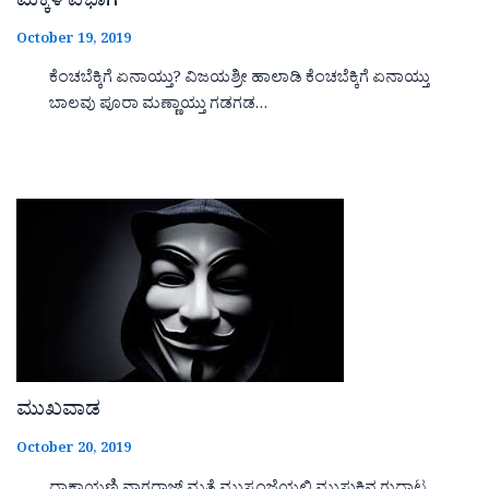
ಮಕ್ಕಳ ವಿಭಾಗ
October 19, 2019
ಕೆಂಚಬೆಕ್ಕಿಗೆ ಏನಾಯ್ತು? ವಿಜಯಶ್ರೀ ಹಾಲಾಡಿ ಕೆಂಚಬೆಕ್ಕಿಗೆ ಏನಾಯ್ತು
ಬಾಲವು ಪೂರಾ ಮಣ್ಣಾಯ್ತು ಗಡಗಡ…
ಮುಖವಾಡ
October 20, 2019