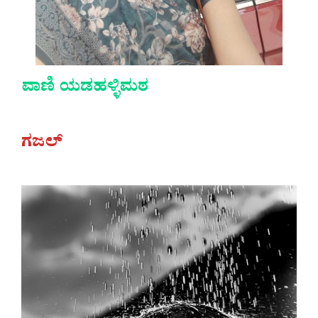
ವಾಣಿ ಯಡಹಳ್ಳಿಮಠ
ಗಜಲ್