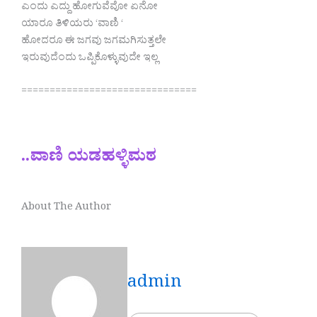
ಎಂದು ಎದ್ದು ಹೋಗುವೆವೋ ಏನೋ
ಯಾರೂ ತಿಳಿಯರು ‘ವಾಣಿ ‘
ಹೋದರೂ ಈ ಜಗವು ಜಗಮಗಿಸುತ್ತಲೇ
ಇರುವುದೆಂದು ಒಪ್ಪಿಕೊಳ್ಳುವುದೇ ಇಲ್ಲ
===============================
..ವಾಣಿ ಯಡಹಳ್ಳಿಮಠ
About The Author
admin