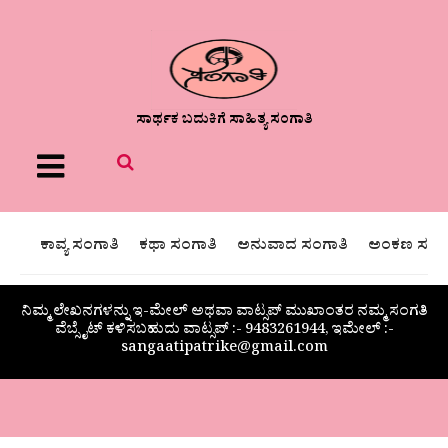
ಸಾರ್ಥಕ ಬದುಕಿಗೆ ಸಾಹಿತ್ಯ ಸಂಗಾತಿ
Menu
ಕಾವ್ಯ ಸಂಗಾತಿ
ಕಥಾ ಸಂಗಾತಿ
ಅನುವಾದ ಸಂಗಾತಿ
ಅಂಕಣ ಸಂಗಾ
ನಿಮ್ಮ ಲೇಖನಗಳನ್ನು ಇ-ಮೇಲ್ ಅಥವಾ ವಾಟ್ಸಪ್ ಮುಖಾಂತರ ನಮ್ಮ ಸಂಗತಿ
ವೆಬ್ಸೈಟ್ ಕಳಿಸಬಹುದು ವಾಟ್ಸಪ್‌ :- 9483261944, ಇಮೇಲ್ :-
sangaatipatrike@gmail.com