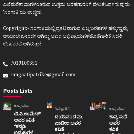
ಎಲೆಮರೆಕಾಯಿಗಳಂತಿರುವ ಉತ್ತಮ ಬರಹಗಾರರಿಗೆ ವೇದಿಕೆಒದಗಿಸುವುದು
ʼಸಂಗಾತಿʼಯ ಉದ್ದೇಶ.
Copyright:- ಸಂಗಾತಿಯಲ್ಲಿ ಪ್ರಕಟವಾಗುವ ಎಲ್ಲ ಬರಹಗಳ ಹಕ್ಕುಸ್ವಾಮ್ಯ
ಆಯಾಲೇಖಕರದೇ ಆಗಿದ್ದು ಅವರ ಅಭಿಪ್ರಾಯಗಳಹೊಣೆಗಾರಿಕೆ ಸದರಿ
ಲೇಖಕರದೆ ಆಗಿರುತ್ತದೆ
7019100351
sangaatipatrike@gmail.com
Posts Lists
ಕಾವ್ಯಯಾನ
ನಿಮ್ಮೊಂದಿಗೆ
ಕಾವ್ಯಯಾನ
ಟಿ.ಪಿ.ಉಮೇಶ್
ದಯಾನಂದ ಮ.
ಕಾವ್ಯ ಸುಧೆ
ಅವರ ಕವಿತೆ
ಪಾಟೀಲ ಅವರ
ಅವರ
“ಕನ್ನಡಿ
ಕವಿತೆ
ಕವಿತೆ
ಬದುಕುಗಳ