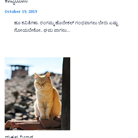
ಕಾವ್ಯಯಾನ
October 19, 2019
ಹೂ ಕವಿತೆಗಳು. ರಂಗಮ್ಮ ಹೊದೇಕಲ್ ಗಂಧವಾಗಲು ಬೇರು ಎಷ್ಟು
ನೋಯಬೇಕೋ.. ಘಮ ವಾಗಲು…