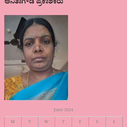
ಅನಿತಾಗೌಡ ಪ್ರಕಾಶಕರು
June 2024
M
T
W
T
F
S
S