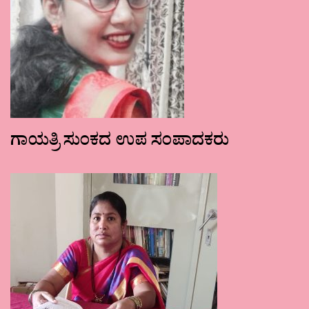
ಗಾಯತ್ರಿ ಸುಂಕದ ಉಪ ಸಂಪಾದಕರು