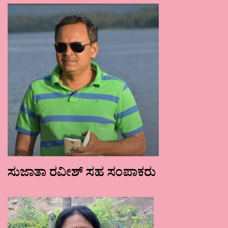
ಸುಜಾತಾ ರವೀಶ್ ಸಹ ಸಂಪಾಕರು