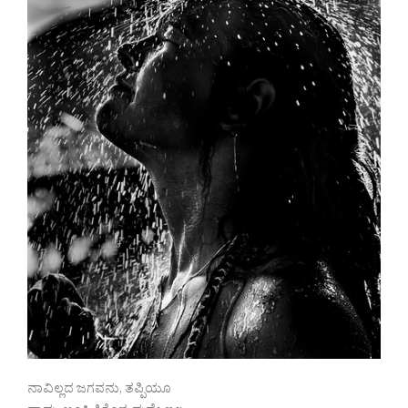
ನಾವಿಲ್ಲದ ಜಗವನು, ತಪ್ಪಿಯೂ