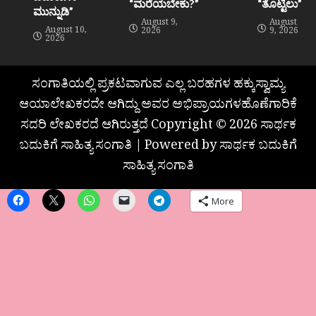
“ಮರೆಯಬೇಕು?”
“ತೊಟ್ಟಿಲು”
ಮುನ್ನುಡಿ”
August 9,
August
August 10,
2026
9, 2026
2026
ಸಂಗಾತಿಯಲ್ಲಿ ಪ್ರಕಟವಾಗುವ ಎಲ್ಲ ಬರಹಗಳ ಹಕ್ಕುಸ್ವಾಮ್ಯ
ಆಯಾಲೇಖಕರದೇ ಆಗಿದ್ದು ಅವರ ಅಭಿಪ್ರಾಯಗಳಹೊಣೆಗಾರಿಕೆ
ಸದರಿ ಲೇಖಕರದೆ ಆಗಿರುತ್ತದೆ Copyright © 2026 ಸಾರ್ಥಕ
ಬದುಕಿಗೆ ಸಾಹಿತ್ಯ ಸಂಗಾತಿ | Powered by ಸಾರ್ಥಕ ಬದುಕಿಗೆ
ಸಾಹಿತ್ಯ ಸಂಗಾತಿ
More