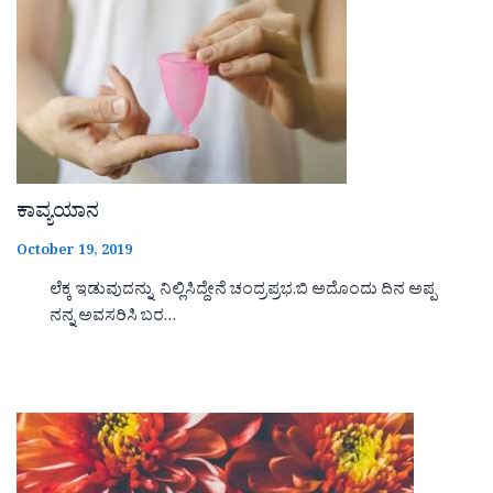
ಕಾವ್ಯಯಾನ
October 19, 2019
ಲೆಕ್ಕ ಇಡುವುದನ್ನು ನಿಲ್ಲಿಸಿದ್ದೇನೆ ಚಂದ್ರಪ್ರಭ.ಬಿ ಅದೊಂದು ದಿನ ಅಪ್ಪ
ನನ್ನ ಅವಸರಿಸಿ ಬರ…