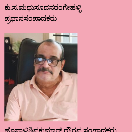
ಕು.ಸ.ಮಧುಸೂದನರಂಗೇಹಳ್ಳಿ
ಪ್ರಧಾನಸಂಪಾದಕರು