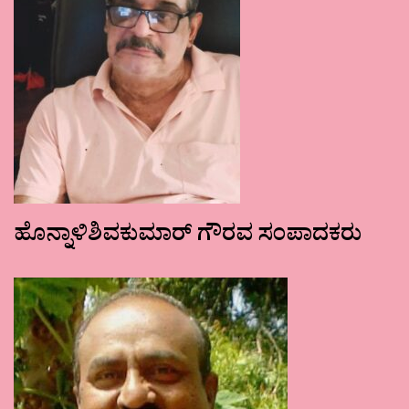
ಹೊನ್ನಾಳಿಶಿವಕುಮಾರ್ ಗೌರವ ಸಂಪಾದಕರು