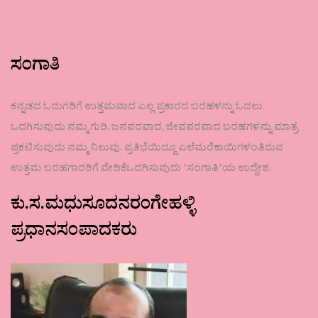
ಸಂಗಾತಿ
ಕನ್ನಡದ ಓದುಗರಿಗೆ ಉತ್ತಮವಾದ ಎಲ್ಲ ಪ್ರಕಾರದ ಬರಹಳನ್ನು ಓದಲು
ಒದಗಿಸುವುದು ನಮ್ಮ ಗುರಿ. ಜನಪರವಾದ, ಜೀವಪರವಾದ ಬರಹಗಳನ್ನು ಮಾತ್ರ
ಪ್ರಕಟಿಸುವುದು ನಮ್ಮ ನಿಲುವು. ಪ್ರತಿಭೆಯಿದ್ದೂ ಎಲೆಮರೆಕಾಯಿಗಳಂತಿರುವ
ಉತ್ತಮ ಬರಹಗಾರರಿಗೆ ವೇದಿಕೆಒದಗಿಸುವುದು ʼಸಂಗಾತಿʼಯ ಉದ್ದೇಶ.
ಕು.ಸ.ಮಧುಸೂದನರಂಗೇಹಳ್ಳಿ
ಪ್ರಧಾನಸಂಪಾದಕರು