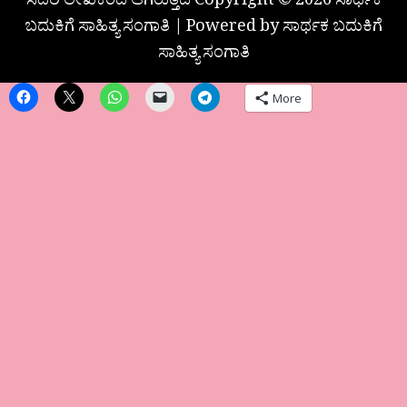
ಸದರಿ ಲೇಖಕರದೆ ಆಗಿರುತ್ತದೆ Copyright © 2026 ಸಾರ್ಥಕ
ಬದುಕಿಗೆ ಸಾಹಿತ್ಯ ಸಂಗಾತಿ | Powered by ಸಾರ್ಥಕ ಬದುಕಿಗೆ
ಸಾಹಿತ್ಯ ಸಂಗಾತಿ
More