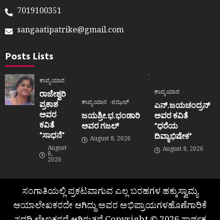
7019100351
sangaatipatrike@gmail.com
Posts Lists
ಕಾವ್ಯಯಾನ
ಕಾವ್ಯಯಾನ
ರಾಜೇಶ್ವರಿ
ಕಾವ್ಯಯಾನ
ಗಝಲ್
ಪ್ರಕಾಶ
ಎನ್.ಜಯಚಂದ್ರನ್
ಅವರ
ಜಯಶ್ರೀ.ಭ.ಭಂಡಾರಿ
ಅವರ ಕವಿತೆ
ಕವಿತೆ
ಅವರ ಗಜಲ್
“ಧರೆಯ
“ಸಾಧನೆ”
ದಿವ್ಯಾಭಿಷೇಕ”
August 8, 2026
August
August 8, 2026
8,
2026
ಸಂಗಾತಿಯಲ್ಲಿ ಪ್ರಕಟವಾಗುವ ಎಲ್ಲ ಬರಹಗಳ ಹಕ್ಕುಸ್ವಾಮ್ಯ
ಆಯಾಲೇಖಕರದೇ ಆಗಿದ್ದು ಅವರ ಅಭಿಪ್ರಾಯಗಳಹೊಣೆಗಾರಿಕೆ