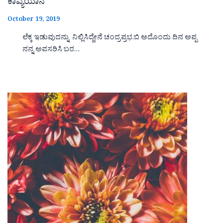
ಕಾವ್ಯಯಾನ
October 19, 2019
ಲೆಕ್ಕ ಇಡುವುದನ್ನು ನಿಲ್ಲಿಸಿದ್ದೇನೆ ಚಂದ್ರಪ್ರಭ.ಬಿ ಅದೊಂದು ದಿನ ಅಪ್ಪ
ನನ್ನ ಅವಸರಿಸಿ ಬರ…