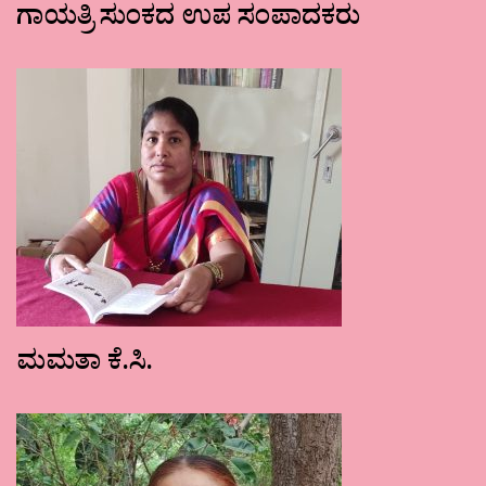
ಗಾಯತ್ರಿ ಸುಂಕದ ಉಪ ಸಂಪಾದಕರು
ಮಮತಾ ಕೆ.ಸಿ.