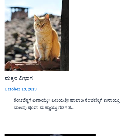
ಮಕ್ಕಳ ವಿಭಾಗ
October 19, 2019
ಕೆಂಚಬೆಕ್ಕಿಗೆ ಏನಾಯ್ತು? ವಿಜಯಶ್ರೀ ಹಾಲಾಡಿ ಕೆಂಚಬೆಕ್ಕಿಗೆ ಏನಾಯ್ತು
ಬಾಲವು ಪೂರಾ ಮಣ್ಣಾಯ್ತು ಗಡಗಡ…