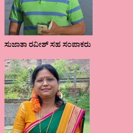
ಸುಜಾತಾ ರವೀಶ್ ಸಹ ಸಂಪಾಕರು