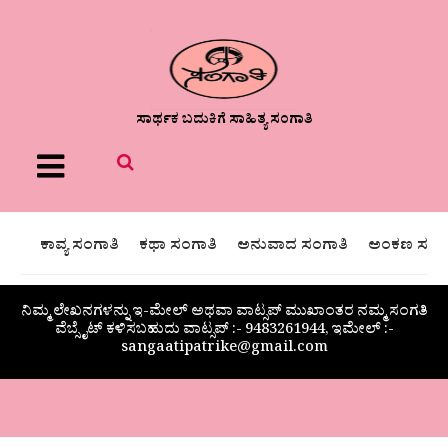
ಸಾರ್ಥಕ ಬದುಕಿಗೆ ಸಾಹಿತ್ಯ ಸಂಗಾತಿ
Menu
ಕಾವ್ಯ ಸಂಗಾತಿ
ಕಥಾ ಸಂಗಾತಿ
ಅನುವಾದ ಸಂಗಾತಿ
ಅಂಕಣ ಸಂಗಾ
ನಿಮ್ಮ ಲೇಖನಗಳನ್ನು ಇ-ಮೇಲ್ ಅಥವಾ ವಾಟ್ಸಪ್ ಮುಖಾಂತರ ನಮ್ಮ ಸಂಗತಿ
ವೆಬ್ಸೈಟ್ ಕಳಿಸಬಹುದು ವಾಟ್ಸಪ್‌ :- 9483261944, ಇಮೇಲ್ :-
sangaatipatrike@gmail.com