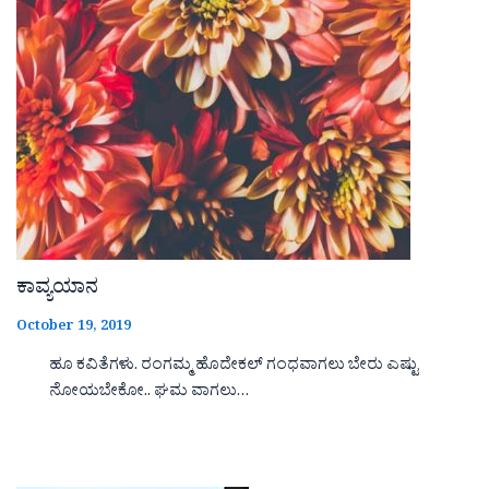
ಕಾವ್ಯಯಾನ
October 19, 2019
ಹೂ ಕವಿತೆಗಳು. ರಂಗಮ್ಮ ಹೊದೇಕಲ್ ಗಂಧವಾಗಲು ಬೇರು ಎಷ್ಟು
ನೋಯಬೇಕೋ.. ಘಮ ವಾಗಲು…