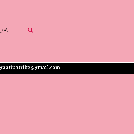
 ಬಗ್ಗೆ
 sangaatipatrike@gmail.com