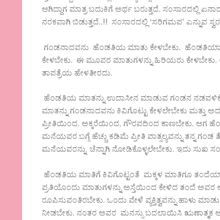
ಆಗಿದ್ದಾಗ ಮಾತ್ರ ಬದುಕಿಗೆ ಅರ್ಥ ಬರುತ್ತದೆ. ಸಂಸಾರದಲ್ಲಿ ಏನಾ
ನರಕವಾಗಿ ಬಿಡುತ್ತದೆ..!! ಸಂಸಾರದಲ್ಲಿ ‘ಸರಿಗಮಪ’ ಎನ್ನುವ ಸ
ಗಂಡನಾದವನು ಹೆಂಡತಿಯ ಮಾತು ಕೇಳಬೇಕು. ಹೆಂಡತಿಯಾದವಳ
ಕೇಳಬೇಕು. ಈ ಮೂವರ ಮಾತುಗಳನ್ನು ಹಿರಿಯರು ಕೇಳಬೇಕು.
ತಾಪತ್ರೆಯ ಹೇಳತೀರದು.
ಹೆಂಡತಿಯ ಮಾತನ್ನು ಉದಾಸೀನ ಮಾಡುವ ಗಂಡನ ನಡವಳಿಕೆಗಳ
ಮಾತನ್ನು ಗಂಡನಾದವನು ಕಿವಿಗೊಟ್ಟು ಕೇಳಲೇಬೇಕು ಮತ್ತು ಅ
ಪ್ರೀತಿಯಿಂದ, ಅಕ್ಕರೆಯಿಂದ, ಗೌರವದಿಂದ ಕಾಣಬೇಕು. ಆಗ ಹೆ
ಮನೆಯವರ ಬಗ್ಗೆ ಹೆಚ್ಚು ಕಡಿಮೆ ಪ್ರೀತಿ ವಾತ್ಸಲ್ಯವನ್ನು ತನ್ನ
ಮನೆಯವರನ್ನು ಚೆನ್ನಾಗಿ ನೋಡಿಕೊಳ್ಳಲೇಬೇಕು. ಇದು ಸುಖ ಸಂಸಾ
ಹೆಂಡತಿಯ ಮಾತಿಗೆ ಕಿವಿಗೊಟ್ಟಂತೆ ಮಕ್ಕಳ ಮಾತಿಗೂ ತಂದೆಯಾದವ
ಪ್ರತಿಯೊಂದು ಮಾತುಗಳನ್ನು ಅಸ್ತೆಯಿಂದ ಕೇಳಿದ ತಂದೆ ಅವರ ಅಗತ್
ರೂಪಿಸುವಂತಿರಬೇಕು. ಒಂದು ವೇಳೆ ವ್ಯಕ್ತಿತ್ವವನ್ನು ಹಾಳು 
ನೀಡಬೇಕು. ನಂತರ ಅವರ ಮನಸ್ಸು ಬದಲಾಯಿಸಿ ಋಣಾತ್ಮಕ ಅಂಶ