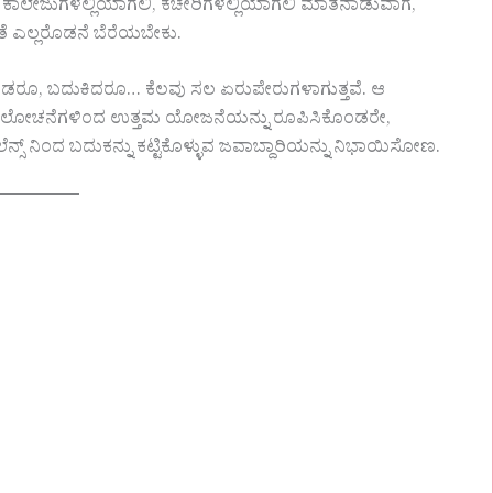
ಲಾ ಕಾಲೇಜುಗಳಲ್ಲಿಯಾಗಲಿ, ಕಚೇರಿಗಳಲ್ಲಿಯಾಗಲಿ ಮಾತನಾಡುವಾಗ,
ತೆ ಎಲ್ಲರೊಡನೆ ಬೆರೆಯಬೇಕು.
ೊಂಡರೂ, ಬದುಕಿದರೂ… ಕೆಲವು ಸಲ ಏರುಪೇರುಗಳಾಗುತ್ತವೆ. ಆ
ೆಯ ಆಲೋಚನೆಗಳಿಂದ ಉತ್ತಮ ಯೋಜನೆಯನ್ನು ರೂಪಿಸಿಕೊಂಡರೇ,
ಬ್ಯಾಲೆನ್ಸ್ ನಿಂದ ಬದುಕನ್ನು ಕಟ್ಟಿಕೊಳ್ಳುವ ಜವಾಬ್ದಾರಿಯನ್ನು ನಿಭಾಯಿಸೋಣ.