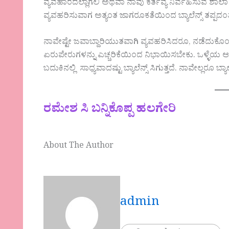
ವ್ಯವಹಾರದಲ್ಲಾಗಲಿ ಅಥವಾ ನಾವು ಕರ್ತವ್ಯ ನಿರ್ವಹಿಸುವ ಶಾ
ವ್ಯವಹರಿಸುವಾಗ ಅತ್ಯಂತ ಜಾಗರೂಕತೆಯಿಂದ ಬ್ಯಾಲೆನ್ಸ್ ತಪ್ಪದಂ
ನಾವೇಷ್ಟೇ ಜವಾಬ್ದಾರಿಯುತವಾಗಿ ವ್ಯವಹರಿಸಿದರೂ, ನಡೆದುಕ
ಏರುಪೇರುಗಳನ್ನು ಎಚ್ಚರಿಕೆಯಿಂದ ನಿಭಾಯಿಸಬೇಕು. ಒಳ್ಳ
ಬದುಕಿನಲ್ಲಿ ಸಾಧ್ಯವಾದಷ್ಟು ಬ್ಯಾಲೆನ್ಸ್ ಸಿಗುತ್ತದೆ. ನಾವೇಲ್ಲರೂ 
ರಮೇಶ ಸಿ ಬನ್ನಿಕೊಪ್ಪ ಹಲಗೇರಿ
About The Author
admin