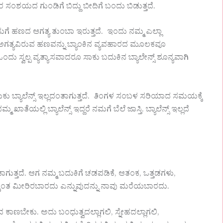
ಸಾರ ಸಂಶಯದ ಗುಂಡಿಗೆ ಬಿದ್ದು ಬೀದಿಗೆ ಬಂದು ಬಿಡುತ್ತದೆ.
ಮಗೆ ಹಣದ ಆಗತ್ಯ ತುಂಬಾ ಇರುತ್ತದೆ. ಇಂದು ನಮ್ಮ ಎಲ್ಲಾ
ಅಗತ್ಯವಿರುವ ಹಣವನ್ನು ಬ್ಯಾಂಕಿನ ವ್ಯವಹಾರದ ಮೂಲಕವೂ
ದು ಸ್ವಲ್ಪ ವ್ಯತ್ಯಾಸವಾದರೂ ಸಾಕು ಬದುಕಿನ ಬ್ಯಾಲೇನ್ಸ್ ಶೂನ್ಯವಾಗಿ
ಕು ಬ್ಯಾಲೆನ್ಸ್ ಇಲ್ಲದಂತಾಗುತ್ತದೆ. ತಿಂಗಳ ಸಂಬಳ ಸರಿಯಾದ ಸಮಯಕ್ಕೆ
ಾತೆಯಲ್ಲಿ ಬ್ಯಾಲೆನ್ಸ್ ಇದ್ದರೆ ನಮಗೆ ಬೆಲೆ ಜಾಸ್ತಿ. ಬ್ಯಾಲೆನ್ಸ್ ಇಲ್ಲದೆ
ೇಕಾಗುತ್ತದೆ. ಆಗ ನಮ್ಮ ಬದುಕಿಗೆ ಚಡಪಡಿಕೆ, ಆತಂಕ, ಒತ್ತಡಗಳು,
್ಕಿಂತ ಮೀರಿರಬಾರದು ಎನ್ನುವುದನ್ನು ನಾವು ಮರೆಯಬಾರದು.
 ಕಾಣಬೇಕು. ಅದು ಬಂಧುತ್ವದಲ್ಲಾಗಲಿ, ಸ್ನೇಹದಲ್ಲಾಗಲಿ,