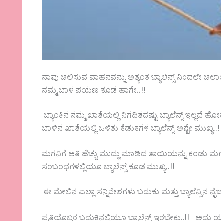
ನಾವು ಚಲಿಸುವ ವಾಹನವನ್ನು ಅತ್ಯಂತ ಬ್ಯಾಲೆನ್ಸ್ ನಿಂದಲೇ ಚಲ
ನಮ್ಮ ಬಾಳ ಪಯಣ ಕೂಡ ಹಾಗೇ..!!
ಬ್ಯಾಂಕಿನ ನಮ್ಮ ಖಾತೆಯಲ್ಲಿ ನಿಗದಿತದಷ್ಟು ಬ್ಯಾಲೆನ್ಸ್ ಇಲ್ಲದೆ
ಬಾಳಿನ ಖಾತೆಯಲ್ಲಿ ಒಳಿತು ಕೆಡುಕಗಳ ಬ್ಯಾಲೆನ್ಸ್ ಅಷ್ಟೇ ಮುಖ್ಯ..!
ಮಗನಿಗೆ ಅತಿ ಹೆಚ್ಚು ಮುದ್ದು ಮಾಡಿದ ತಾಯಿಯನ್ನು ಕಂಡು ಮಗ
ಸಂಬಂಧಗಳಲ್ಲಿಯೂ ಬ್ಯಾಲೆನ್ಸ್ ಕೂಡ ಮುಖ್ಯ..!!
ಈ ಮೇಲಿನ ಎಲ್ಲಾ ಸನ್ನಿವೇಶಗಳು ಬದುಕು ಮತ್ತು ಬ್ಯಾಲೆನ್ಸಿನ 
ಪ್ರತಿಯೊಬ್ಬರ ಬದುಕಿನಲ್ಲಿಯೂ ಬ್ಯಾಲೆನ್ಸ್ ಇರಬೇಕು..!! ಅದು ಯಾವು