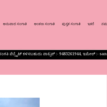
ಅನುವಾದ ಸಂಗಾತಿ
ಅಂಕಣ ಸಂಗಾತಿ
ಪುಸ್ತಕ ಸಂಗಾತಿ
ಇತರೆ
ನಮ್ಮ
ಂಗತಿ ವೆಬ್ಸೈಟ್ ಕಳಿಸಬಹುದು ವಾಟ್ಸಪ್‌ :- 9483261944, ಇಮೇಲ್ :-