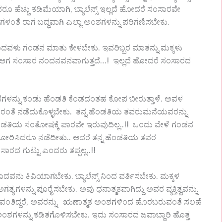
ದರೂ ಹೆಚ್ಚು ಕಡಿಮೆಯಾಗಿ, ಬ್ಯಾಲೆನ್ಸ್ ಇಲ್ಲದೆ ಹೋದರೆ ಸಂಸಾರವೇ
್ವರಗಳಂತೆ ರಾಗ ಬದ್ಧವಾಗಿ ಎಲ್ಲಾ ಅಂಶಗಳನ್ನು ಪರಿಗಣಿಸಬೇಕು.
ು ಗಂಡನ ಮಾತು ಕೇಳಬೇಕು. ಇವರಿಬ್ಬರ ಮಾತನ್ನು ಮಕ್ಕಳು
 ಆಗ ಸಂಸಾರ ನಂದನವನವಾಗುತ್ತದೆ…! ಇಲ್ಲದೆ ಹೋದರೆ ಸಂಸಾರದ
ನ್ನು ಕಂಡು ಹೆಂಡತಿ ಕೆಂಡದಂತಹ ಕೋಪ ಬೀರುತ್ತಾಳೆ. ಅವಳ
ದರಂತೆ ನಡೆದುಕೊಳ್ಳಬೇಕು. ತನ್ನ ಹೆಂಡತಿಯ ತವರುಮನೆಯವರನ್ನು
ಂಡತಿಯ ಸಂತೋಷಕ್ಕೆ ಪಾರವೇ ಇರುವುದಿಲ್ಲ..!! ಒಂದು ವೇಳೆ ಗಂಡನ
 ಗಂಡ ತೋರಿಸಿದರೂ ನಡೆದೀತು.. ಆದರೆ ತನ್ನ ಹೆಂಡತಿಯ ತವರ
ರದ ಗುಟ್ಟು ಎಂದರು ತಪ್ಪಲ್ಲ..!!
ನು ಕಿವಿಯಾಗಬೇಕು. ಬ್ಯಾಲೆನ್ಸ್ ನಿಂದ ವರ್ತಿಸಬೇಕು. ಮಕ್ಕಳ
ಯಗಳನ್ನು ಪೂರೈಸಬೇಕು. ಅವು ಧನಾತ್ಮಕವಾಗಿದ್ದು ಅವರ ವ್ಯಕ್ತಿತ್ವವನ್ನು
ಮಾಡುವಂತಿದ್ದರೆ, ಅವರನ್ನು ಋಣಾತ್ಮಕ ಅಂಶಗಳಿಂದ ಹೊರಬರುವಂತೆ ಸಲಹೆ
ಗಳನ್ನು ಕಡಿತಗೊಳಿಸಬೇಕು. ಇದು ಸಂಸಾರದ ಜವಾಬ್ದಾರಿ ಹೊತ್ತ