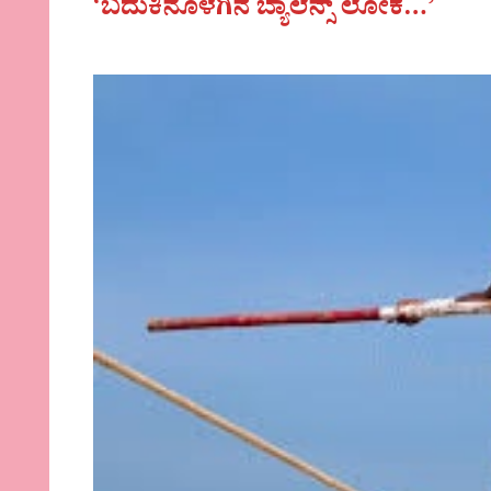
‘ಬದುಕಿನೊಳಗಿನ ಬ್ಯಾಲೆನ್ಸ್ ಲೋಕ…’