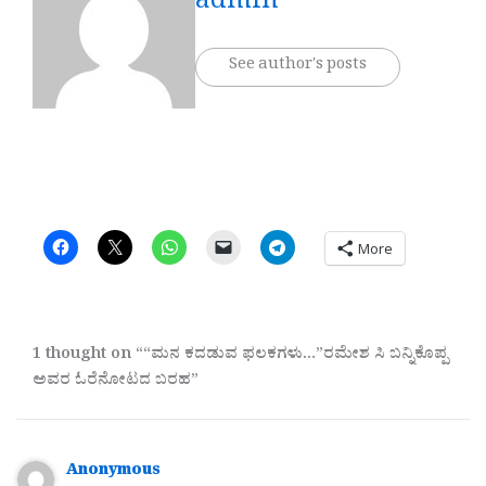
admin
See author's posts
More
1 thought on ““ಮನ ಕದಡುವ ಫಲಕಗಳು…”ರಮೇಶ ಸಿ ಬನ್ನಿಕೊಪ್ಪ
ಅವರ ಓರೆನೋಟದ ಬರಹ”
Anonymous