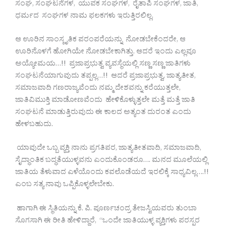
ಸಂಘ, ಸಂಘಟನೆಗಳ, ಯುವಕ ಸಂಘಗಳ, ರೈತಾಪಿ ಸಂಘಗಳ, ಜಾತಿ,
ಧರ್ಮದ ಸಂಘಗಳ ನಾಮ ಫಲಕಗಳು ಇರುತ್ತಿರಲಿಲ್ಲ.
ಆ ಊರಿನ ಸಾಂಸ್ಕೃತಿಕ ಪರಂಪರೆಯನ್ನು ನೋಡಬೇಕೆಂದರೇ, ಆ
ಊರಿನೊಳಗೆ ಹೋಗಿಯೇ ನೋಡಬೇಕಾಗಿತ್ತು. ಆದರೆ ಇಂದು ಎಲ್ಲವೂ
ಅಯ್ಯೋಮಯ…!! ಪ್ರಜಾಪ್ರಭುತ್ವ ವ್ಯವಸ್ಥೆಯಲ್ಲಿ ಸಣ್ಣ ಸಣ್ಣ ಜಾತಿಗಳು
ಸಂಘಟನೆಯಾಗುವುದು ತಪ್ಪಲ್ಲ…!! ಆದರೆ ಪ್ರಜಾಪ್ರಭುತ್ವ, ಜಾತ್ಯತೀತ,
ಸಮಾಜವಾದಿ ಗಣರಾಜ್ಯವೆಂದು ನಮ್ಮ ದೇಶವನ್ನು ಕರೆಯುತ್ತಲೇ,
ಜಾತಿವಿಮುಕ್ತಿ ಮಾಡೋಣವೆಂದು ಹೇಳಿಕೊಳ್ಳುತ್ತಲೇ ಮತ್ತೆ ಮತ್ತೆ ಜಾತಿ
ಸಂಘಟನೆ ಮಾಡುತ್ತಿರುವುದು ಈ ಕಾಲದ ಅತ್ಯಂತ ದುರಂತ ಎಂದು
ಹೇಳಬಹುದು.
ಯಾವುದೇ ಒಬ್ಬ ವ್ಯಕ್ತಿ ನಾನು ಪ್ರಗತಿಪರ, ಜಾತ್ಯತೀತವಾದಿ, ಸಮಾಜವಾದಿ,
ಸೈದ್ಧಾಂತಿಕ ಬದ್ಧತೆಯುಳ್ಳವನು ಎಂದುಕೊಂಡರೂ…. ಮನದ ಮೂಲೆಯಲ್ಲಿ
ಜಾತಿಯ ತೆಳುವಾದ ಎಳೆಯೊಂದು ಕವಲೊಡೆಯದೆ ಇರಲಿಕ್ಕೆ ಸಾಧ್ಯವಿಲ್ಲ….!!
ಎಂಬ ಸತ್ಯ ನಾವು ಒಪ್ಪಿಕೊಳ್ಳಲೇಬೇಕು.
ಹಾಗಾಗಿ ಈ ಸ್ಥಿತಿಯನ್ನು ಕೆ. ಪಿ. ಪೂರ್ಣಚಂದ್ರ ತೇಜಸ್ವಿಯವರು ತುಂಬಾ
ಸೊಗಸಾಗಿ ಈ ರೀತಿ ಹೇಳಿದ್ದಾರೆ, “ಒಂದೇ ಜಾತಿಯುಳ್ಳ ವ್ಯಕ್ತಿಗಳು ಪರಸ್ಪರ