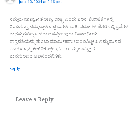
June 12, 2024 at 2:46 pm
ನಮ್ಮದು ಜಾತ್ಯಾತೀತ ರಾಜ್ಯ, ರಾಷ್ಟ್ರ ಎಂದು ಫಲಕ, ಘೋಷಣೆಗಳಲ್ಲಿ
ಬಿಂಬಿಸುತ್ತಾ ನಮ್ಮನ್ನಾಳುವ ಪ್ರಭುಗಳು ಜಾತಿ, ಧರ್ಮಗಳ ಹೆಸರಿನಲ್ಲಿ ಪ್ರಜೆಗಳ
ಮನಸ್ಸುಗಳನ್ನು ಒಡೆದು ಆಳುತ್ತಿರುವುದು ವಿಷಾದನೀಯ.
ವಾಸ್ತವತೆಯನ್ನು ತುಂಬಾ ಮಾರ್ಮಿಕವಾಗಿ ಬಿಂಬಿಸಿದ್ದೀರಿ. ನಿಮ್ಮ ಮನದ
ಮಾತುಗಳನ್ನು ಕೇಳಿಸಿಕೊಳ್ಳಲು, ಓದಲು ಮೈ ಉಬ್ಬುತ್ತದೆ.
ಮನದುಂಬಿದ ಅಭಿನಂದನೆಗಳು.
Reply
Leave a Reply