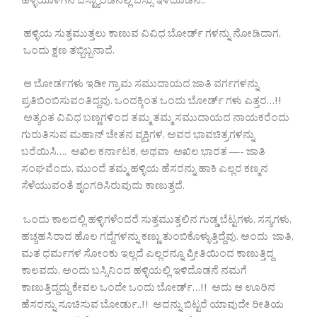
ಹಳ್ಳಿಯೊಳಗಿನ ಬಸ್ಟ್ಯಾಂಡಿನಲ್ಲಿ ಬಸ್ಸು ಇಳಿದೊಡನೆ..
ಹಳ್ಳಿಯ ಸುತ್ತಮುತ್ತಲು ಕಾಣುವ ವಿವಿಧ ಬೋರ್ಡ್ ಗಳನ್ನು ನೋಡಿದಾಗ,
ಒಂದು ಕ್ಷಣ ತಬ್ಬಿಬ್ಬನಾದೆ.
ಆ ಬೋರ್ಡಗಳು ಇಡೀ ಗ್ರಾಮ ಸಮುದಾಯದ ಜಾತಿ ವರ್ಗಗಳನ್ನು
ಪ್ರತಿಬಿಂಬಿಸುವಂತಿದ್ದವು. ಒಂದಕ್ಕಿಂತ ಒಂದು ಬೋರ್ಡ್ ಗಳು ಎತ್ತರ…!!
ಅತ್ಯಂತ ವಿವಿಧ ಬಣ್ಣಗಳಿಂದ ತಮ್ಮ ತಮ್ಮ ಸಮುದಾಯದ ನಾಯಕರೆಂದು
ಗುರುತಿಸುವ ಮಹಾನ್ ಚೇತನ ವ್ಯಕ್ತಿಗಳ, ಅವರ ಭಾವಚಿತ್ರಗಳನ್ನು
ಬರೆಯಿಸಿ…. ಅಖಿಲ ಕರ್ನಾಟಕ, ಅಥವಾ ಅಖಿಲ ಭಾರತ —- ಜಾತಿ
ಸಂಘವೆಂದು, ಮುಂದೆ ತಮ್ಮ ಹಳ್ಳಿಯ ಹೆಸರನ್ನು ಹಾಕಿ ಎಲ್ಲರ ಕಣ್ಮನ
ಸೆಳೆಯುವಂತೆ ಶೃಂಗರಿಸಿರುವುದು ಕಾಣುತ್ತದೆ.
ಒಂದು ಕಾಲದಲ್ಲಿ ಹಳ್ಳಿಗಳೆಂದರೆ ಸುತ್ತಮುತ್ತಲಿನ ಗುಡ್ಡ ಬೆಟ್ಟಗಳು, ಸಸ್ಯಗಳು,
ಹಚ್ಚಹಸಿರಾದ ಹೊಲ ಗದ್ದೆಗಳನ್ನು ಕಣ್ಣು ತುಂಬಿಕೊಳ್ಳುತ್ತಿದ್ದೆವು. ಅಂದು ಜಾತಿ,
ಮತ ಧರ್ಮಗಳ ಸೋಂಕು ಇಲ್ಲದೆ ಎಲ್ಲರನ್ನೂ ಪ್ರೀತಿಯಿಂದ ಕಾಣುತ್ತಿದ್ದ
ಕಾಲವದು. ಅಂದು ಬಸ್ಸಿನಿಂದ ಹಳ್ಳಿಯಲ್ಲಿ ಇಳಿದೊಡನೆ ನಮಗೆ
ಕಾಣುತ್ತಿದ್ದದ್ದು ಕೇವಲ ಒಂದೇ ಒಂದು ಬೋರ್ಡ್…!! ಅದು ಆ ಊರಿನ
ಹೆಸರನ್ನು ಸೂಚಿಸುವ ಬೋರ್ಡು..!! ಅದನ್ನು ಬಿಟ್ಟರೆ ಯಾವುದೇ ರೀತಿಯ