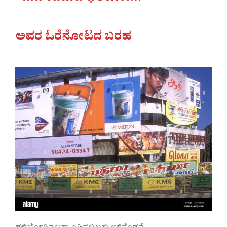
ಅವರ ಓರೆನೋಟದ ಬರಹ