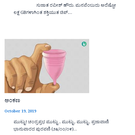
ಸುಜಾತ ರವೀಶ್ ಹೌದು. ಮನವೆಂಬುದು ಅದೆಷ್ಪೋ
ಲಕ್ಷ GBಗಳಾಗಿಂತ ಶಕ್ತಿಯುತ ಚಿಪ್.…
ಅಂಕಣ
October 19, 2019
ಮುಟ್ಟು! ಚಂದ್ರಪ್ರಭ ಮುಟ್ಟು .. ಮುಟ್ಟು.. ಮುಟ್ಟು.. ಪ್ರಜಾವಾಣಿ
ಭಾನುವಾರದ ಪುರವಣಿ (೨೩/೧೦/೧೯)…