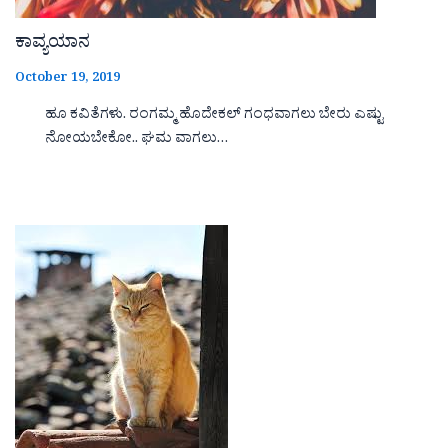
ಕಾವ್ಯಯಾನ
October 19, 2019
ಹೂ ಕವಿತೆಗಳು. ರಂಗಮ್ಮ ಹೊದೇಕಲ್ ಗಂಧವಾಗಲು ಬೇರು ಎಷ್ಟು
ನೋಯಬೇಕೋ.. ಘಮ ವಾಗಲು…