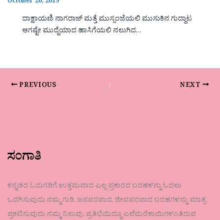
October 20, 2019
ದಾಕ್ಷಾಯಣಿ ನಾಗರಾಜ್ ಮತ್ತೆ ಮುಸ್ಸಂಜೆಯಲಿ ಮುಸುಕಿನ ಗುದ್ದಾಟ
ಆಗಷ್ಟೇ ಮುದ್ದೆಯಾದ ಹಾಸಿಗೆಯಲಿ ನಲುಗಿದ…
PREVIOUS
NEXT
ಸಂಗಾತಿ
ಕನ್ನಡದ ಓದುಗರಿಗೆ ಉತ್ತಮವಾದ ಎಲ್ಲ ಪ್ರಕಾರದ ಬರಹಳನ್ನು ಓದಲು
ಒದಗಿಸುವುದು ನಮ್ಮ ಗುರಿ. ಜನಪರವಾದ, ಜೀವಪರವಾದ ಬರಹಗಳನ್ನು ಮಾತ್ರ
ಪ್ರಕಟಿಸುವುದು ನಮ್ಮ ನಿಲುವು. ಪ್ರತಿಭೆಯಿದ್ದೂ ಎಲೆಮರೆಕಾಯಿಗಳಂತಿರುವ