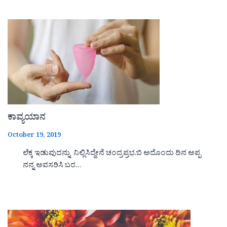
ಕಾವ್ಯಯಾನ
October 19, 2019
ಲೆಕ್ಕ ಇಡುವುದನ್ನು ನಿಲ್ಲಿಸಿದ್ದೇನೆ ಚಂದ್ರಪ್ರಭ.ಬಿ ಅದೊಂದು ದಿನ ಅಪ್ಪ
ನನ್ನ ಅವಸರಿಸಿ ಬರ…