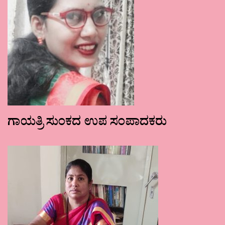
ಗಾಯತ್ರಿ ಸುಂಕದ ಉಪ ಸಂಪಾದಕರು