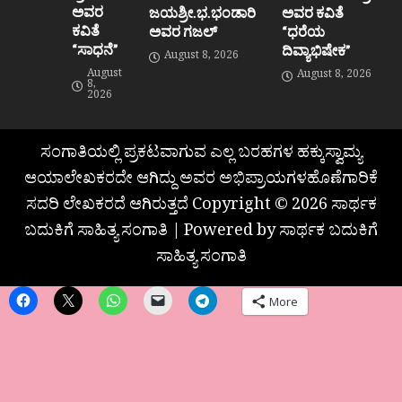
ಅವರ
ಜಯಶ್ರೀ.ಭ.ಭಂಡಾರಿ
ಅವರ ಕವಿತೆ
ಕವಿತೆ
ಅವರ ಗಜಲ್
“ಧರೆಯ
“ಸಾಧನೆ”
ದಿವ್ಯಾಭಿಷೇಕ”
August 8, 2026
August
August 8, 2026
8,
2026
ಸಂಗಾತಿಯಲ್ಲಿ ಪ್ರಕಟವಾಗುವ ಎಲ್ಲ ಬರಹಗಳ ಹಕ್ಕುಸ್ವಾಮ್ಯ
ಆಯಾಲೇಖಕರದೇ ಆಗಿದ್ದು ಅವರ ಅಭಿಪ್ರಾಯಗಳಹೊಣೆಗಾರಿಕೆ
ಸದರಿ ಲೇಖಕರದೆ ಆಗಿರುತ್ತದೆ Copyright © 2026 ಸಾರ್ಥಕ
ಬದುಕಿಗೆ ಸಾಹಿತ್ಯ ಸಂಗಾತಿ | Powered by ಸಾರ್ಥಕ ಬದುಕಿಗೆ
ಸಾಹಿತ್ಯ ಸಂಗಾತಿ
More