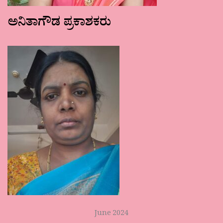
ಅನಿತಾಗೌಡ ಪ್ರಕಾಶಕರು
June 2024