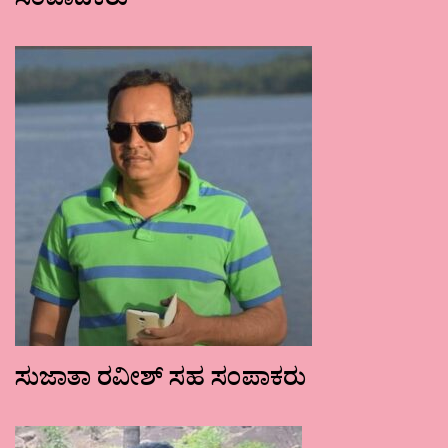
ಸಂಪಾದಕರು
ಸುಜಾತಾ ರವೀಶ್ ಸಹ ಸಂಪಾಕರು