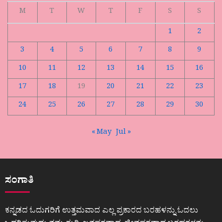
M
T
W
T
F
S
S
1
2
3
4
5
6
7
8
9
10
11
12
13
14
15
16
17
18
19
20
21
22
23
24
25
26
27
28
29
30
« May
Jul »
ಸಂಗಾತಿ
ಕನ್ನಡದ ಓದುಗರಿಗೆ ಉತ್ತಮವಾದ ಎಲ್ಲ ಪ್ರಕಾರದ ಬರಹಳನ್ನು ಓದಲು