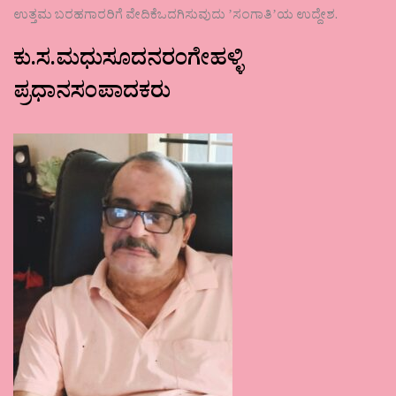
ಉತ್ತಮ ಬರಹಗಾರರಿಗೆ ವೇದಿಕೆಒದಗಿಸುವುದು ʼಸಂಗಾತಿʼಯ ಉದ್ದೇಶ.
ಕು.ಸ.ಮಧುಸೂದನರಂಗೇಹಳ್ಳಿ
ಪ್ರಧಾನಸಂಪಾದಕರು