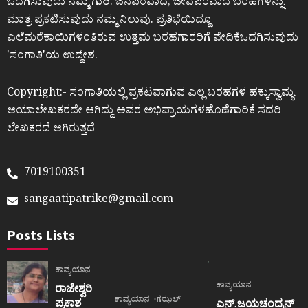
ಒದಗಿಸುವುದು ನಮ್ಮ ಗುರಿ. ಜನಪರವಾದ, ಜೀವಪರವಾದ ಬರಹಗಳನ್ನು
ಮಾತ್ರ ಪ್ರಕಟಿಸುವುದು ನಮ್ಮ ನಿಲುವು. ಪ್ರತಿಭೆಯಿದ್ದೂ
ಎಲೆಮರೆಕಾಯಿಗಳಂತಿರುವ ಉತ್ತಮ ಬರಹಗಾರರಿಗೆ ವೇದಿಕೆಒದಗಿಸುವುದು
ʼಸಂಗಾತಿʼಯ ಉದ್ದೇಶ.
Copyright:- ಸಂಗಾತಿಯಲ್ಲಿ ಪ್ರಕಟವಾಗುವ ಎಲ್ಲ ಬರಹಗಳ ಹಕ್ಕುಸ್ವಾಮ್ಯ
ಆಯಾಲೇಖಕರದೇ ಆಗಿದ್ದು ಅವರ ಅಭಿಪ್ರಾಯಗಳಹೊಣೆಗಾರಿಕೆ ಸದರಿ
ಲೇಖಕರದೆ ಆಗಿರುತ್ತದೆ
7019100351
sangaatipatrike@gmail.com
Posts Lists
ಕಾವ್ಯಯಾನ
ಕಾವ್ಯಯಾನ
ರಾಜೇಶ್ವರಿ
ಕಾವ್ಯಯಾನ
ಗಝಲ್
ಪ್ರಕಾಶ
ಎನ್.ಜಯಚಂದ್ರನ್