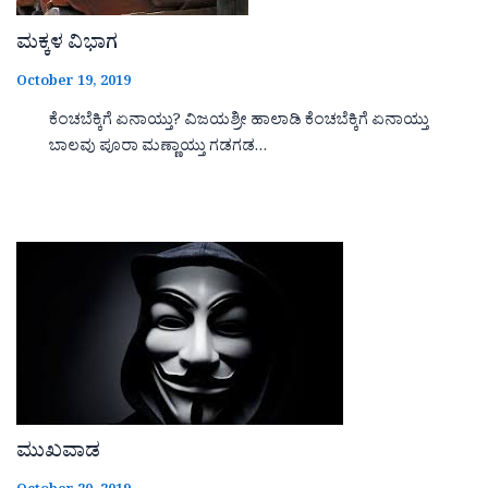
ಮಕ್ಕಳ ವಿಭಾಗ
October 19, 2019
ಕೆಂಚಬೆಕ್ಕಿಗೆ ಏನಾಯ್ತು? ವಿಜಯಶ್ರೀ ಹಾಲಾಡಿ ಕೆಂಚಬೆಕ್ಕಿಗೆ ಏನಾಯ್ತು
ಬಾಲವು ಪೂರಾ ಮಣ್ಣಾಯ್ತು ಗಡಗಡ…
ಮುಖವಾಡ