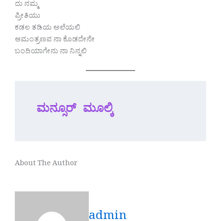
ದು ನಮ್ಮ
ಪ್ರೀತಿಯು
ಕಡಲ ತಡಿಯ ಅಲೆಯಲಿ
ಆಮಂತ್ರಣವ ನಾ ಕೊಡದೇನೇ
ಬಂದಿಯಾಗೇನು ನಾ ನಿನ್ನಲಿ
ಮನ್ಸೂರ್ ಮೂಲ್ಕಿ
About The Author
admin