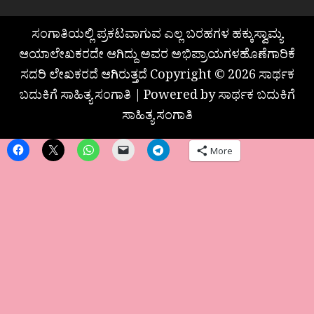
ಸಂಗಾತಿಯಲ್ಲಿ ಪ್ರಕಟವಾಗುವ ಎಲ್ಲ ಬರಹಗಳ ಹಕ್ಕುಸ್ವಾಮ್ಯ
ಆಯಾಲೇಖಕರದೇ ಆಗಿದ್ದು ಅವರ ಅಭಿಪ್ರಾಯಗಳಹೊಣೆಗಾರಿಕೆ
ಸದರಿ ಲೇಖಕರದೆ ಆಗಿರುತ್ತದೆ Copyright © 2026 ಸಾರ್ಥಕ
ಬದುಕಿಗೆ ಸಾಹಿತ್ಯ ಸಂಗಾತಿ | Powered by ಸಾರ್ಥಕ ಬದುಕಿಗೆ
ಸಾಹಿತ್ಯ ಸಂಗಾತಿ
More