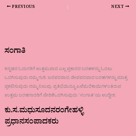
PREVIOUS
NEXT
ಸಂಗಾತಿ
ಕನ್ನಡದ ಓದುಗರಿಗೆ ಉತ್ತಮವಾದ ಎಲ್ಲ ಪ್ರಕಾರದ ಬರಹಳನ್ನು ಓದಲು
ಒದಗಿಸುವುದು ನಮ್ಮ ಗುರಿ. ಜನಪರವಾದ, ಜೀವಪರವಾದ ಬರಹಗಳನ್ನು ಮಾತ್ರ
ಪ್ರಕಟಿಸುವುದು ನಮ್ಮ ನಿಲುವು. ಪ್ರತಿಭೆಯಿದ್ದೂ ಎಲೆಮರೆಕಾಯಿಗಳಂತಿರುವ
ಉತ್ತಮ ಬರಹಗಾರರಿಗೆ ವೇದಿಕೆಒದಗಿಸುವುದು ʼಸಂಗಾತಿʼಯ ಉದ್ದೇಶ.
ಕು.ಸ.ಮಧುಸೂದನರಂಗೇಹಳ್ಳಿ
ಪ್ರಧಾನಸಂಪಾದಕರು