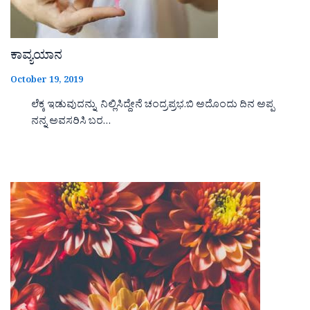
ಕಾವ್ಯಯಾನ
October 19, 2019
ಲೆಕ್ಕ ಇಡುವುದನ್ನು ನಿಲ್ಲಿಸಿದ್ದೇನೆ ಚಂದ್ರಪ್ರಭ.ಬಿ ಅದೊಂದು ದಿನ ಅಪ್ಪ
ನನ್ನ ಅವಸರಿಸಿ ಬರ…