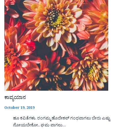
ಕಾವ್ಯಯಾನ
October 19, 2019
ಹೂ ಕವಿತೆಗಳು. ರಂಗಮ್ಮ ಹೊದೇಕಲ್ ಗಂಧವಾಗಲು ಬೇರು ಎಷ್ಟು
ನೋಯಬೇಕೋ.. ಘಮ ವಾಗಲು…