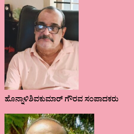
ಹೊನ್ನಾಳಿಶಿವಕುಮಾರ್ ಗೌರವ ಸಂಪಾದಕರು