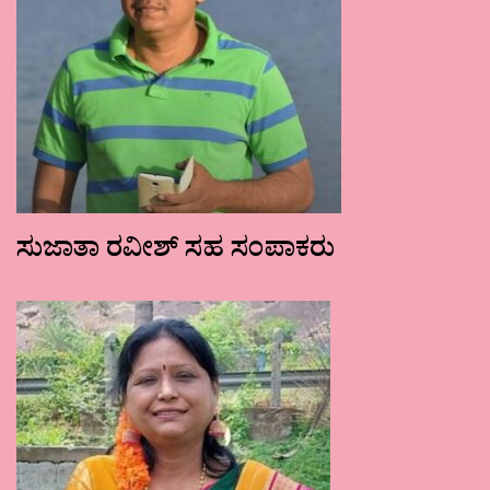
ಸುಜಾತಾ ರವೀಶ್ ಸಹ ಸಂಪಾಕರು