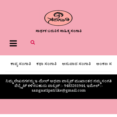
ಸಾರ್ಥಕ ಬದುಕಿಗೆ ಸಾಹಿತ್ಯ ಸಂಗಾತಿ
Menu
ಕಾವ್ಯ ಸಂಗಾತಿ
ಕಥಾ ಸಂಗಾತಿ
ಅನುವಾದ ಸಂಗಾತಿ
ಅಂಕಣ ಸಂಗಾ
ನಿಮ್ಮ ಲೇಖನಗಳನ್ನು ಇ-ಮೇಲ್ ಅಥವಾ ವಾಟ್ಸಪ್ ಮುಖಾಂತರ ನಮ್ಮ ಸಂಗತಿ
ವೆಬ್ಸೈಟ್ ಕಳಿಸಬಹುದು ವಾಟ್ಸಪ್‌ :- 9483261944, ಇಮೇಲ್ :-
sangaatipatrike@gmail.com