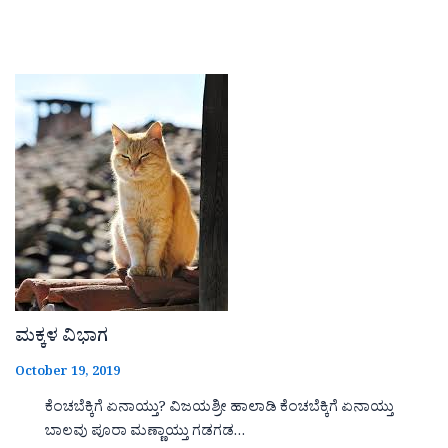
ಮಕ್ಕಳ ವಿಭಾಗ
October 19, 2019
ಕೆಂಚಬೆಕ್ಕಿಗೆ ಏನಾಯ್ತು? ವಿಜಯಶ್ರೀ ಹಾಲಾಡಿ ಕೆಂಚಬೆಕ್ಕಿಗೆ ಏನಾಯ್ತು
ಬಾಲವು ಪೂರಾ ಮಣ್ಣಾಯ್ತು ಗಡಗಡ…