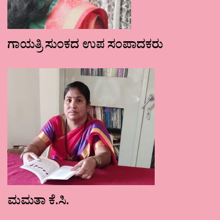
ಗಾಯತ್ರಿ ಸುಂಕದ ಉಪ ಸಂಪಾದಕರು
ಮಮತಾ ಕೆ.ಸಿ.