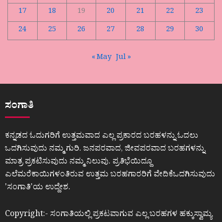
17
18
19
20
21
22
23
24
25
26
27
28
29
30
« May
Jul »
ಸಂಗಾತಿ
ಕನ್ನಡದ ಓದುಗರಿಗೆ ಉತ್ತಮವಾದ ಎಲ್ಲ ಪ್ರಕಾರದ ಬರಹಳನ್ನು ಓದಲು
ಒದಗಿಸುವುದು ನಮ್ಮ ಗುರಿ. ಜನಪರವಾದ, ಜೀವಪರವಾದ ಬರಹಗಳನ್ನು
ಮಾತ್ರ ಪ್ರಕಟಿಸುವುದು ನಮ್ಮ ನಿಲುವು. ಪ್ರತಿಭೆಯಿದ್ದೂ
ಎಲೆಮರೆಕಾಯಿಗಳಂತಿರುವ ಉತ್ತಮ ಬರಹಗಾರರಿಗೆ ವೇದಿಕೆಒದಗಿಸುವುದು
ʼಸಂಗಾತಿʼಯ ಉದ್ದೇಶ.
Copyright:- ಸಂಗಾತಿಯಲ್ಲಿ ಪ್ರಕಟವಾಗುವ ಎಲ್ಲ ಬರಹಗಳ ಹಕ್ಕುಸ್ವಾಮ್ಯ