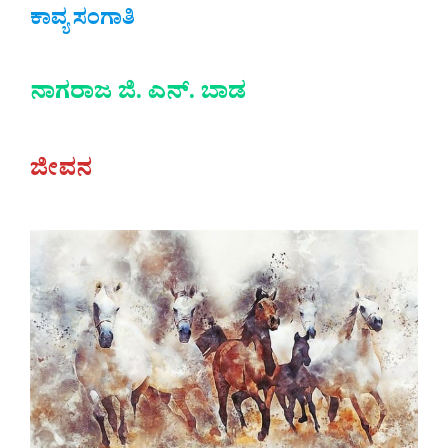
ಕಾವ್ಯ ಸಂಗಾತಿ
ನಾಗರಾಜ ಜಿ. ಎನ್. ಬಾಡ
ಜೀವನ