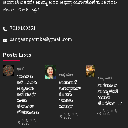
ಆಯಾಲೇಖಕರದೇ ಆಗಿದ್ದು ಅವರ ಅಭಿಪ್ರಾಯಗಳಹೊಣೆಗಾರಿಕೆ ಸದರಿ
ಲೇಖಕರದೆ ಆಗಿರುತ್ತದೆ
7019100351
sangaatipatrike@gmail.com
Posts Lists
ಇತರೆ
ಕಾವ್ಯಯಾನ
“ಮಂಡಲ
ಕಾವ್ಯಯಾನ
ಕಲೆ….ಎಂಬ
ಉಷಾರಾಣಿ
ನಾಗರಾಜ ಬಿ.
ಅದ್ವಿತೀಯ
ಗುರುಪ್ರಸಾದ್
ನಾಯ್ಕ ಕವಿತೆ
ಕಲಾ ರಚನೆ”‌
ಕೊಡಗು
“ಯಾನ
ವೀಣಾ
“ಹಾರಿತು
ಹೊರಟಾಗ…..”
ಹೇಮಂತ್‌
ವಿಮಾನ”
August 6,
ಗೌಡಪಾಟೀಲ
August 6,
2026
2026
August 6,
2026