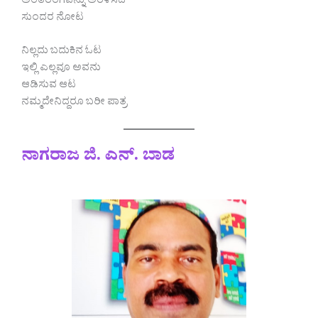
ಅಂತರಂಗವನ್ನು ಅರಳಿಸಿದೆ
ಸುಂದರ ನೋಟ
ನಿಲ್ಲದು ಬದುಕಿನ ಓಟ
ಇಲ್ಲಿ ಎಲ್ಲವೂ ಅವನು
ಆಡಿಸುವ ಆಟ
ನಮ್ಮದೇನಿದ್ದರೂ ಬರೀ ಪಾತ್ರ
ನಾಗರಾಜ ಜಿ. ಎನ್. ಬಾಡ