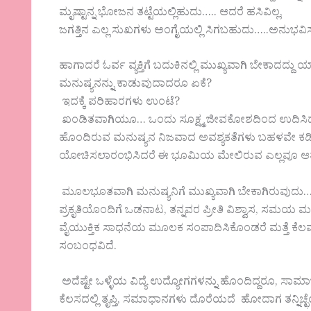
ಮೃಷ್ಟಾನ್ನ ಭೋಜನ ತಟ್ಟೆಯಲ್ಲಿಹುದು….. ಆದರೆ ಹಸಿವಿಲ್ಲ,
ಜಗತ್ತಿನ ಎಲ್ಲ ಸುಖಗಳು ಅಂಗೈಯಲ್ಲಿ ಸಿಗಬಹುದು…..ಅನುಭವಿಸ
ಹಾಗಾದರೆ ಓರ್ವ ವ್ಯಕ್ತಿಗೆ ಬದುಕಿನಲ್ಲಿ ಮುಖ್ಯವಾಗಿ ಬೇಕಾದದ್
ಮನುಷ್ಯನನ್ನು ಕಾಡುವುದಾದರೂ ಏಕೆ?
ಇದಕ್ಕೆ ಪರಿಹಾರಗಳು ಉಂಟೆ?
ಖಂಡಿತವಾಗಿಯೂ… ಒಂದು ಸೂಕ್ಷ್ಮ ಜೀವಕೋಶದಿಂದ ಉದಿಸಿದ,ಒಂದ
ಹೊಂದಿರುವ ಮನುಷ್ಯನ ನಿಜವಾದ ಅವಶ್ಯಕತೆಗಳು ಬಹಳವೇ ಕಡಿಮೆ
ಯೋಚಿಸಲಾರಂಭಿಸಿದರೆ ಈ ಭೂಮಿಯ ಮೇಲಿರುವ ಎಲ್ಲವೂ ಆತನ ಬ
ಮೂಲಭೂತವಾಗಿ ಮನುಷ್ಯನಿಗೆ ಮುಖ್ಯವಾಗಿ ಬೇಕಾಗಿರುವುದು… ಒ
ಪ್ರಕೃತಿಯೊಂದಿಗೆ ಒಡನಾಟ, ತನ್ನವರ ಪ್ರೀತಿ ವಿಶ್ವಾಸ, ಸಮಯ ಮತ್ತು
ವೈಯುಕ್ತಿಕ ಸಾಧನೆಯ ಮೂಲಕ ಸಂಪಾದಿಸಿಕೊಂಡರೆ ಮತ್ತೆ ಕೆಲವ
ಸಂಬಂಧವಿದೆ.
ಅದೆಷ್ಟೇ ಒಳ್ಳೆಯ ವಿದ್ಯೆ ಉದ್ಯೋಗಗಳನ್ನು ಹೊಂದಿದ್ದರೂ, ಸಾ
ಕೆಲಸದಲ್ಲಿ ತೃಪ್ತಿ, ಸಮಾಧಾನಗಳು ದೊರೆಯದೆ ಹೋದಾಗ ತನ್ನಿಚ್ಛ