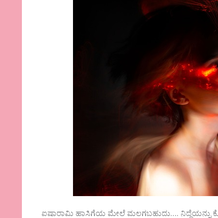
ಐಷಾರಾಮಿ ಹಾಸಿಗೆಯ ಮೇಲೆ ಮಲಗಬಹುದು…. ನಿದ್ದೆಯನ್ನು ಕೊಳ್ಳ