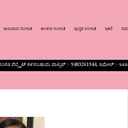
ಅನುವಾದ ಸಂಗಾತಿ
ಅಂಕಣ ಸಂಗಾತಿ
ಪುಸ್ತಕ ಸಂಗಾತಿ
ಇತರೆ
ನಮ್ಮ
ಂಗತಿ ವೆಬ್ಸೈಟ್ ಕಳಿಸಬಹುದು ವಾಟ್ಸಪ್‌ :- 9483261944, ಇಮೇಲ್ :-