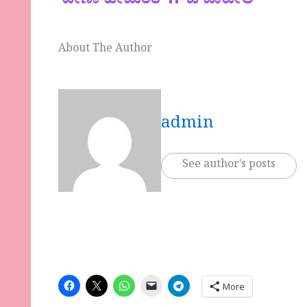
ವೀಣಾ ಹೇಮಂತ್ ಗೌಡ ಪಾಟೀಲ್
About The Author
admin
See author's posts
More