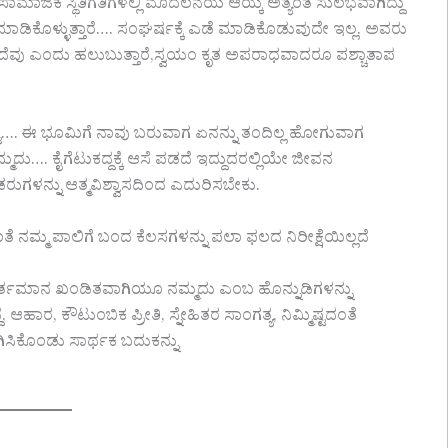
ಾಮಾಜಿಕ ಸ್ಥಿತಿಗತಿಗಳಲ್ಲಿ ಮೊದಲನೆಯ ಆಯ್ಕೆ ಅತ್ಯಂತ ಸುಲಭವಾಗಿದ್ದು
 ಮಾಡಿಕೊಳ್ಳುತ್ತಾರೆ…. ಸಂಘರ್ಷಕ್ಕೆ ಎಡೆ ಮಾಡಿಕೊಡುವುದೇ ಇಲ್ಲ. ಅವರು
ದೆವು ಎಂದು ಹಲುಬುತ್ತಾರೆ,ಸ್ವಯಂ ಕೃತ ಅಪರಾಧವಾದರೂ ಪಶ್ಚಾತಾಪ
ಟು…. ಈ ಭೂಮಿಗೆ ನಾವು ಬರುವಾಗ ಏನನ್ನು ತಂದಿಲ್ಲ ಹೋಗುವಾಗ
ಮದು…. ಕೈಗೆಟುಕದ್ದಕ್ಕೆ ಆಸೆ ಪಡದೆ ಇದ್ದುದರಲ್ಲಿಯೇ ಜೀವನ
ುಗಳನ್ನು ಆತ್ಮವಿಶ್ವಾಸದಿಂದ ಎದುರಿಸಬೇಕು.
 ನಮ್ಮ ಪಾಲಿಗೆ ಬಂದ ಕೆಲಸಗಳನ್ನು ಪಲಾ ಫಲದ ನಿರೀಕ್ಷೆಯಿಲ್ಲದೆ
ಆದರೆ ವರ್ತಮಾನ ಖಂಡಿತವಾಗಿಯೂ ನಮ್ಮದು ಎಂಬ ಹೊನ್ನುಡಿಗಳನ್ನು
ಹಾರ, ಕೌಟುಂಬಿಕ ಪ್ರೀತಿ, ಸ್ನೇಹಿತರ ಸಾಂಗತ್ಯ, ನಿಮ್ಮಿಷ್ಟದಂತೆ
ಗಿಸಿಕೊಂಡು ಸಾರ್ಥಕ ಬದುಕನ್ನು