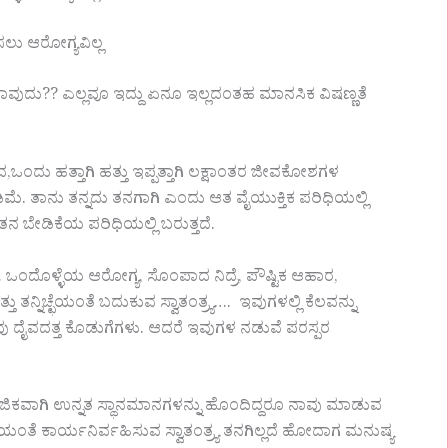
ಲು ಆರೋಗ್ಯವಿಲ್ಲ
ದು ಯಾವುದು?? ಎಲ್ಲವೂ ಇದ್ದು ಏನೂ ಇಲ್ಲದಂತಹ ಮಾನಸಿಕ ವಿಷಣ್ಣತೆ
ು ಹತ್ತಾಗಿ ಹತ್ತು ಇಪ್ಪತ್ತಾಗಿ ಲಕ್ಷಾಂತರ ಜೀವಕೋಶಗಳ
. ತಾನು ತನ್ನದು ತನಗಾಗಿ ಎಂದು ಆತ ವೈಯುಕ್ತಿಕ ಪರಿಧಿಯಲ್ಲಿ
ೇಡಿಕೆಯ ಪರಿಧಿಯಲ್ಲಿ ಬರುತ್ತದೆ.
ಂದೊಳ್ಳೆಯ ಆರೋಗ್ಯ, ಸೊಂಪಾದ ನಿದ್ರೆ, ಪೌಷ್ಟಿಕ ಆಹಾರ,
 ತನ್ನಿಚ್ಛೆಯಂತೆ ಬದುಕುವ ಸ್ವಾತಂತ್ರ್ಯ…. ಇವುಗಳಲ್ಲಿ ಕೆಲವನ್ನು
ು ದೈವದತ್ತ ಕೊಡುಗೆಗಳು. ಆದರೆ ಇವುಗಳ ನಡುವೆ ಪರಸ್ಪರ
ಮಾಜಿಕವಾಗಿ ಉನ್ನತ ಸ್ಥಾನಮಾನಗಳನ್ನು ಹೊಂದಿದ್ದರೂ ನಾವು ಮಾಡುವ
ೆಯಂತೆ ಕಾರ್ಯನಿರ್ವಹಿಸುವ ಸ್ವಾತಂತ್ರ್ಯ ತನಗಿಲ್ಲದೆ ಹೋದಾಗ ಮನುಷ್ಯ