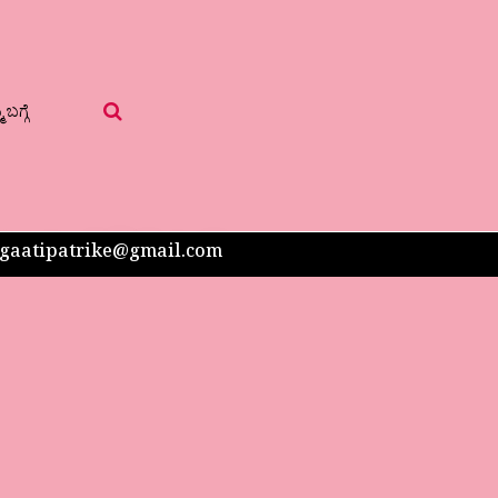
 ಬಗ್ಗೆ
 sangaatipatrike@gmail.com