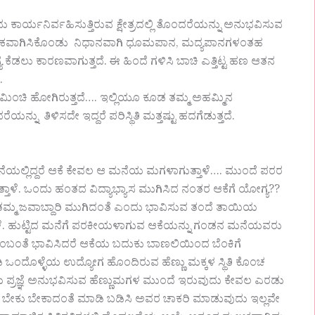
ಕಾರ್ಯನಿರ್ವಹಿಸುತ್ತಿರುವ ಕ್ಷೇತ್ರದಲ್ಲಿ ತೊಂದರೆಯನ್ನು ಅನುಭವಿಸುವ
ವೈಯುಕ್ತಿಕವಾಗಿಸಿಕೊಂಡು ನಿಧಾನವಾಗಿ ಧೂಮಪಾನ, ಮದ್ಯಪಾನಗಳಂತಹ
ೆಡಲು ಕಾರಣವಾಗುತ್ತದೆ. ಈ ಹಿಂದೆ ಗಳಿಸಿ ಬಾಚಿ ಎತ್ತಿಟ್ಟ ಹಣ ಆತನ
.
 ಮಿಂಚಿ ಹೋಗಿರುತ್ತದೆ…. ಇಲ್ಲಿಯೂ ಕೂಡ ತಮ್ಮ ಅಹಮ್ಮಿನ
ು ತಿಳಿಸದೇ ಇದ್ದರೆ ಪರಿಸ್ಥಿತಿ ಮತ್ತಷ್ಟು ಹದಗೆಡುತ್ತದೆ.
ನೆಯಲ್ಲಿದ್ದರೆ ಆಕೆ ಕೇವಲ ಆ ಮನೆಯ ಮಗಳಾಗುತ್ತಾಳೆ…. ಮುಂದೆ ಪರರ
ತಾಳೆ. ಒಂದು ಹಂತದ ವಿದ್ಯಾಭ್ಯಾಸ ಮುಗಿಸಿದ ನಂತರ ಆಕೆಗೆ ಯೋಗ್ಯ??
ಟರೆ ತಮ್ಮ ಜವಾಬ್ದಾರಿ ಮುಗಿದಂತೆ ಎಂದು ಭಾವಿಸುವ ತಂದೆ ತಾಯಿಯ
ೆ. ಹುಟ್ಟಿದ ಮನೆಗೆ ಪರಕೀಯಳಾಗುವ ಆಕೆಯನ್ನು ಗಂಡನ ಮನೆಯವರು
ಬಂತೆ ಭಾವಿಸಿದರೆ ಆಕೆಯ ಬದುಕು ಬಾಣಲಿಯಿಂದ ಬೆಂಕಿಗೆ
ಸ ಮಾಡಿ ಒಂದೊಳ್ಳೆಯ ಉದ್ಯೋಗ ಹೊಂದಿರುವ ಹೆಣ್ಣು ಮಕ್ಕಳ ಸ್ಥಿತಿ ಕೊಂಚ
ಪ್ರಜ್ಞೆ ಅನುಭವಿಸುವ ಹೆಣ್ಣುಮಗಳ ಮುಂದೆ ಇರುವುದು ಕೇವಲ ಎರಡು
ೆ ಬೇಕು ಬೇಕಾದಂತೆ ಮಾಡಿ ಬಡಿಸಿ ಅವರ ಚಾಕರಿ ಮಾಡುವುದು ಇಲ್ಲವೇ