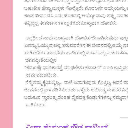
ತನಗೆ ಬೇಕಾದಂತೆ ಅವರನ್ನು ಒಪ್ಪಿಸಿ ಬದುಕುವುದು. ಭಾರತೀಯ ಸ
ಬಹುತೇಕ ಹೆಣ್ಣು ಮಕ್ಕಳು ಸೊಲ್ಲೆತ್ತದೇ ಮೊದಲನೇ ಆಯ್ಕೆಯನ್ನು
ಕೂಡ ಜೀವನದ ಒಂದು ಹಂತದಲ್ಲಿ ಅಯ್ಯೋ ನಾವು ತಪ್ಪು ಮಾಡಿ
ತಪ್ಪಿದ್ದಲ್ಲ. ತೀರ್ಮಾನಗಳನ್ನು ತೆಗೆದುಕೊಳ್ಳುವಾಗ ಯೋಚಿಸಿ.
ಆದ್ದರಿಂದ ನಾವು ಮುಖ್ಯವಾಗಿ ಯೋಚಿಸ ಬೇಕಾಗಿರುವುದು ಇಷ್
ಏನನ್ನು ಒಯ್ಯುವುದಿಲ್ಲ ಇರುವವರೆಗಿನ ಈ ಜೀವನದಲ್ಲಿ ಆಯ್ಕೆ ನಮ್
ಸಾಗಿಸಬೇಕು. ಸಾಧನೆಯ ಹಾದಿಯಲ್ಲಿ ಬರುವ ಎಲ್ಲ ಎಡರು ತೊಡರ
ಭಗವದ್ಗೀತೆಯಲ್ಲಿನ
“ಕರ್ಮಣ್ಣೇ ವಾಧಿಕಾರಸ್ತೆ ಮಾಫಲೇಶು ಕದಾಚನ” ಎಂಬ ಉಪ್ಪಿನಂತೆ
ನಾವು ಮಾಡಬೇಕು.
ನೆನ್ನೆ ನಮ್ಮ ಕೈಯಲ್ಲಿಲ್ಲ… ನಾಳೆ ಏನಾಗುವುದು ಗೊತ್ತಿಲ್ಲ. 
ಜೀವನದಲ್ಲಿ ಅಳವಡಿಸಿಕೊಂಡು ಒಳ್ಳೆಯ ಆರೋಗ್ಯ,ಸುಖಕರ ನಿದ್ದೆ, ಆ
ಬದುಕುವ ಸ್ವಾತಂತ್ರ್ಯದಂತಹ ದೈವದತ್ತ ಕೊಡುಗೆಗಳನ್ನು ನಮ್ಮದಾ
ಸಾಗಿಸೋಣ.