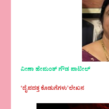
ವೀಣಾ ಹೇಮಂತ್ ಗೌಡ ಪಾಟೀಲ್
‘ದೈವದತ್ತ ಕೊಡುಗೆಗಳು’ಲೇಖನ