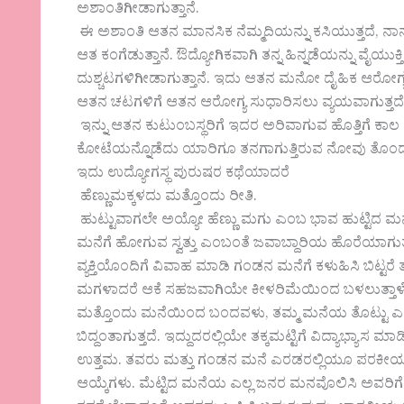
ಅಶಾಂತಿಗೀಡಾಗುತ್ತಾನೆ.
ಈ ಅಶಾಂತಿ ಆತನ ಮಾನಸಿಕ ನೆಮ್ಮದಿಯನ್ನು ಕಸಿಯುತ್ತದೆ, ನಾನು 
ಆತ ಕಂಗೆಡುತ್ತಾನೆ. ಔದ್ಯೋಗಿಕವಾಗಿ ತನ್ನ ಹಿನ್ನಡೆಯನ್ನು 
ದುಶ್ಚಟಗಳಿಗೀಡಾಗುತ್ತಾನೆ. ಇದು ಆತನ ಮನೋ ದೈಹಿಕ ಆರೋಗ್ಯ ಕ
ಆತನ ಚಟಗಳಿಗೆ ಆತನ ಆರೋಗ್ಯ ಸುಧಾರಿಸಲು ವ್ಯಯವಾಗುತ್ತದೆ
ಇನ್ನು ಆತನ ಕುಟುಂಬಸ್ಥರಿಗೆ ಇದರ ಅರಿವಾಗುವ ಹೊತ್ತಿಗೆ ಕಾಲ
ಕೋಟೆಯನ್ನೊಡೆದು ಯಾರಿಗೂ ತನಗಾಗುತ್ತಿರುವ ನೋವು ತೊಂದರೆಯನ್ನ
ಇದು ಉದ್ಯೋಗಸ್ಥ ಪುರುಷರ ಕಥೆಯಾದರೆ
ಹೆಣ್ಣುಮಕ್ಕಳದು ಮತ್ತೊಂದು ರೀತಿ.
ಹುಟ್ಟುವಾಗಲೇ ಅಯ್ಯೋ ಹೆಣ್ಣು ಮಗು ಎಂಬ ಭಾವ ಹುಟ್ಟಿದ ಮ
ಮನೆಗೆ ಹೋಗುವ ಸ್ವತ್ತು ಎಂಬಂತೆ ಜವಾಬ್ದಾರಿಯ ಹೊರೆಯಾಗುತ್
ವ್ಯಕ್ತಿಯೊಂದಿಗೆ ವಿವಾಹ ಮಾಡಿ ಗಂಡನ ಮನೆಗೆ ಕಳುಹಿಸಿ ಬಿಟ್
ಮಗಳಾದರೆ ಆಕೆ ಸಹಜವಾಗಿಯೇ ಕೀಳರಿಮೆಯಿಂದ ಬಳಲುತ್ತಾಳ
ಮತ್ತೊಂದು ಮನೆಯಿಂದ ಬಂದವಳು, ತಮ್ಮ ಮನೆಯ ತೊಟ್ಟು ಎಂ
ಬಿದ್ದಂತಾಗುತ್ತದೆ. ಇದ್ದುದರಲ್ಲಿಯೇ ತಕ್ಕಮಟ್ಟಿಗೆ ವಿದ್ಯಾಭ್ಯಾ
ಉತ್ತಮ. ತವರು ಮತ್ತು ಗಂಡನ ಮನೆ ಎರಡರಲ್ಲಿಯೂ ಪರಕೀಯ 
ಆಯ್ಕೆಗಳು. ಮೆಟ್ಟಿದ ಮನೆಯ ಎಲ್ಲ ಜನರ ಮನವೊಲಿಸಿ ಅವರಿಗ