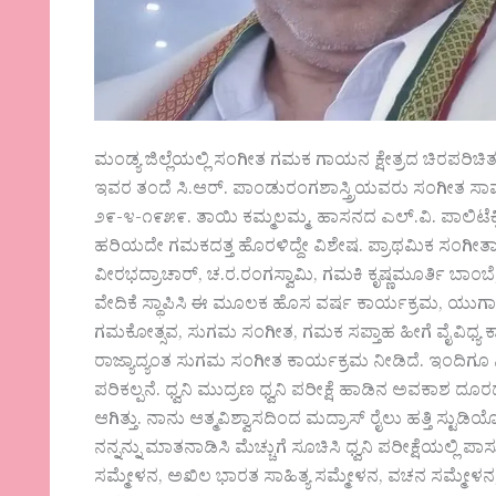
ಮಂಡ್ಯ ಜಿಲ್ಲೆಯಲ್ಲಿ ಸಂಗೀತ ಗಮಕ ಗಾಯನ ಕ್ಷೇತ್ರದ ಚಿರಪರಿ
ಇವರ ತಂದೆ ಸಿ.ಆರ್. ಪಾಂಡುರಂಗಶಾಸ್ತ್ರಿಯವರು ಸಂಗೀತ ಸಾಮವ
೨೯-೪-೧೯೫೯. ತಾಯಿ ಕಮ್ಮಲಮ್ಮ. ಹಾಸನದ ಎಲ್.ವಿ. ಪಾಲಿಟೆಕ್
ಹರಿಯದೇ ಗಮಕದತ್ತ ಹೊರಳಿದ್ದೇ ವಿಶೇಷ. ಪ್ರಾಥಮಿಕ ಸಂಗೀತಾಭ್ಯ
ವೀರಭದ್ರಾಚಾರ್, ಚ.ರ.ರಂಗಸ್ವಾಮಿ, ಗಮಕಿ ಕೃಷ್ಣಮೂರ್ತಿ ಬಾಂಬ
ವೇದಿಕೆ ಸ್ಥಾಪಿಸಿ ಈ ಮೂಲಕ ಹೊಸ ವರ್ಷ ಕಾರ್ಯಕ್ರಮ, ಯುಗಾದಿ 
ಗಮಕೋತ್ಸವ, ಸುಗಮ ಸಂಗೀತ, ಗಮಕ ಸಪ್ತಾಹ ಹೀಗೆ ವೈವಿಧ್ಯ
ರಾಜ್ಯಾದ್ಯಂತ ಸುಗಮ ಸಂಗೀತ ಕಾರ್ಯಕ್ರಮ ನೀಡಿದೆ. ಇಂದಿಗೂ ನ
ಪರಿಕಲ್ಪನೆ. ಧ್ವನಿ ಮುದ್ರಣ ಧ್ವನಿ ಪರೀಕ್ಷೆ ಹಾಡಿನ ಅವಕಾಶ ದೂ
ಆಗಿತ್ತು. ನಾನು ಆತ್ಮವಿಶ್ವಾಸದಿಂದ ಮದ್ರಾಸ್ ರೈಲು ಹತ್ತಿ ಸ್ಟುಡಿಯ
ನನ್ನನ್ನು ಮಾತನಾಡಿಸಿ ಮೆಚ್ಚುಗೆ ಸೂಚಿಸಿ ಧ್ವನಿ ಪರೀಕ್ಷೆಯಲ್ಲಿ ಪ
ಸಮ್ಮೇಳನ, ಅಖಿಲ ಭಾರತ ಸಾಹಿತ್ಯ ಸಮ್ಮೇಳನ, ವಚನ ಸಮ್ಮೇ