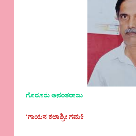
ಗೊರೂರು ಅನಂತರಾಜು
‘ಗಾಯನ ಕಲಾಶ್ರೀ ಗಮಕಿ