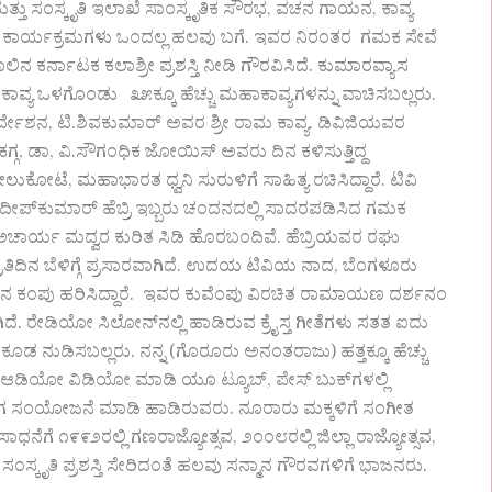
್ತು ಸಂಸ್ಕೃತಿ ಇಲಾಖೆ ಸಾಂಸ್ಕೃತಿಕ ಸೌರಭ, ವಚನ ಗಾಯನ, ಕಾವ್ಯ
ನ ಕಾರ್ಯಕ್ರಮಗಳು ಒಂದಲ್ಲ ಹಲವು ಬಗೆ. ಇವರ ನಿರಂತರ ಗಮಕ ಸೇವೆ
ನ ಕರ್ನಾಟಕ ಕಲಾಶ್ರೀ ಪ್ರಶಸ್ತಿ ನೀಡಿ ಗೌರವಿಸಿದೆ. ಕುಮಾರವ್ಯಾಸ
ಕಾವ್ಯ ಒಳಗೊಂಡು ೩೫ಕ್ಕೂ ಹೆಚ್ಚು ಮಹಾಕಾವ್ಯಗಳನ್ನು ವಾಚಿಸಬಲ್ಲರು.
ಿರ್ದೇಶನ, ಟಿ.ಶಿವಕುಮಾರ್ ಅವರ ಶ್ರೀ ರಾಮ ಕಾವ್ಯ. ಡಿವಿಜಿಯವರ
 ಕಗ್ಗ, ಡಾ, ವಿ.ಸೌಗಂಧಿಕ ಜೋಯಿಸ್ ಅವರು ದಿನ ಕಳಿಸುತ್ತಿದ್ದ
ಟೆ, ಮಹಾಭಾರತ ಧ್ವನಿ ಸುರುಳಿಗೆ ಸಾಹಿತ್ಯ ರಚಿಸಿದ್ದಾರೆ. ಟಿವಿ
ದೀಪ್‌ಕುಮಾರ್ ಹೆಬ್ರಿ ಇಬ್ಬರು ಚಂದನದಲ್ಲಿ ಸಾದರಪಡಿಸಿದ ಗಮಕ
ಚಾರ್ಯ ಮದ್ವರ ಕುರಿತ ಸಿಡಿ ಹೊರಬಂದಿವೆ. ಹೆಬ್ರಿಯವರ ರಘು
ರತಿದಿನ ಬೆಳಿಗ್ಗೆ ಪ್ರಸಾರವಾಗಿದೆ. ಉದಯ ಟಿವಿಯ ನಾದ, ಬೆಂಗಳೂರು
ಡಿನ ಕಂಪು ಹರಿಸಿದ್ದಾರೆ. ಇವರ ಕುವೆಂಪು ವಿರಚಿತ ರಾಮಾಯಣ ದರ್ಶನಂ
. ರೇಡಿಯೋ ಸಿಲೋನ್‌ನಲ್ಲಿ ಹಾಡಿರುವ ಕ್ರೈಸ್ತ ಗೀತೆಗಳು ಸತತ ಐದು
 ಕೂಡ ನುಡಿಸಬಲ್ಲರು. ನನ್ನ (ಗೊರೂರು ಅನಂತರಾಜು) ಹತ್ತಕ್ಕೂ ಹೆಚ್ಚು
 ಆಡಿಯೋ ವಿಡಿಯೋ ಮಾಡಿ ಯೂ ಟ್ಯೂಬ್, ಪೇಸ್ ಬುಕ್‌ಗಳಲ್ಲಿ
ೆ ರಾಗ ಸಂಯೋಜನೆ ಮಾಡಿ ಹಾಡಿರುವರು. ನೂರಾರು ಮಕ್ಕಳಿಗೆ ಸಂಗೀತ
ಧನೆಗೆ ೧೯೯೨ರಲ್ಲಿ ಗಣರಾಜ್ಯೋತ್ಸವ, ೨೦೦೮ರಲ್ಲಿ ಜಿಲ್ಲಾ ರಾಜ್ಯೋತ್ಸವ,
ಸ್ಥೆಯ ಸಂಸ್ಕೃತಿ ಪ್ರಶಸ್ತಿ ಸೇರಿದಂತೆ ಹಲವು ಸನ್ಮಾನ ಗೌರವಗಳಿಗೆ ಭಾಜನರು.