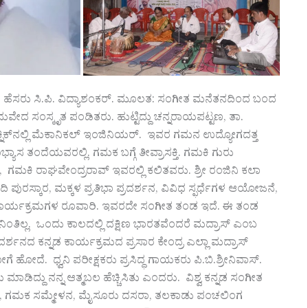
ಚಿತ ಹೆಸರು ಸಿ.ಪಿ. ವಿದ್ಯಾಶಂಕರ್. ಮೂಲತ: ಸಂಗೀತ ಮನೆತನದಿಂದ ಬಂದ
ೇದ ಸಂಸ್ಕೃತ ಪಂಡಿತರು. ಹುಟ್ಟಿದ್ದು ಚನ್ನರಾಯಪಟ್ಟಣ, ತಾ.
ನಿಕ್‌ನಲ್ಲಿ ಮೆಕಾನಿಕಲ್ ಇಂಜಿನಿಯರ್. ಇವರ ಗಮನ ಉದ್ಯೋಗದತ್ತ
ಾಸ ತಂದೆಯವರಲ್ಲಿ. ಗಮಕ ಬಗ್ಗೆ ತೀವ್ರಾಸಕ್ತಿ. ಗಮಕಿ ಗುರು
ೆ, ಗಮಕಿ ರಾಘವೇಂದ್ರರಾವ್ ಇವರಲ್ಲಿ ಕಲಿತವರು. ಶ್ರೀ ರಂಜಿನಿ ಕಲಾ
ಪುರಸ್ಕಾರ, ಮಕ್ಕಳ ಪ್ರತಿಭಾ ಪ್ರದರ್ಶನ, ವಿವಿಧ ಸ್ಫರ್ಧೆಗಳ ಆಯೋಜನೆ,
 ಕಾರ್ಯಕ್ರಮಗಳ ರೂವಾರಿ. ಇವರದೇ ಸಂಗೀತ ತಂಡ ಇದೆ. ಈ ತಂಡ
ಿಂತಿಲ್ಲ. ಒಂದು ಕಾಲದಲ್ಲಿ ದಕ್ಷಿಣ ಭಾರತವೆಂದರೆ ಮದ್ರಾಸ್ ಎಂಬ
ರದರ್ಶನದ ಕನ್ನಡ ಕಾರ್ಯಕ್ರಮದ ಪ್ರಸಾರ ಕೇಂದ್ರ ಎಲ್ಲಾ ಮದ್ರಾಸ್
ೋಗೆ ಹೋದೆ. ಧ್ವನಿ ಪರೀಕ್ಷಕರು ಪ್ರಸಿದ್ಧ ಗಾಯಕರು ಪಿ.ಬಿ.ಶ್ರೀನಿವಾಸ್.
ಾಸು ಮಾಡಿದ್ದು ನನ್ನ ಆತ್ಮಬಲ ಹೆಚ್ಚಿಸಿತು ಎಂದರು. ವಿಶ್ವ ಕನ್ನಡ ಸಂಗೀತ
ಳನ, ಗಮಕ ಸಮ್ಮೇಳನ, ಮೈಸೂರು ದಸರಾ, ತಲಕಾಡು ಪಂಚಲಿಂಗ