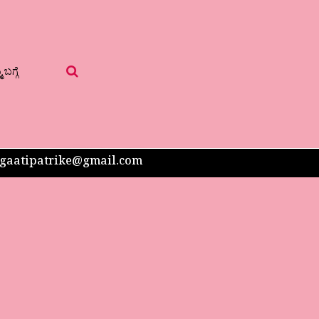
 ಬಗ್ಗೆ
 sangaatipatrike@gmail.com