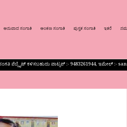
ಅನುವಾದ ಸಂಗಾತಿ
ಅಂಕಣ ಸಂಗಾತಿ
ಪುಸ್ತಕ ಸಂಗಾತಿ
ಇತರೆ
ನಮ್ಮ
ಂಗತಿ ವೆಬ್ಸೈಟ್ ಕಳಿಸಬಹುದು ವಾಟ್ಸಪ್‌ :- 9483261944, ಇಮೇಲ್ :-