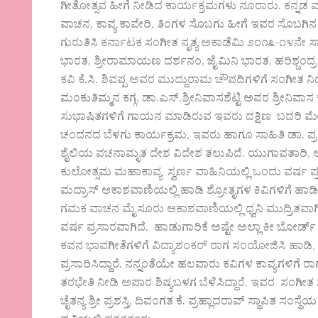
ಗೀತೋತ್ಸವ ಹೀಗೆ ನೀಡಿದ ಕಾರ್ಯಕ್ರಮಗಳು ನೂರಾರು. ಕನ್ನಡ ಮತ
ವಾಚನ, ಕಾವ್ಯ ಕಾವೇರಿ, ತಿಂಗಳ ಸೊಬಗು ಹೀಗೆ ಇವರ ಸೊಬಗಿ
ಗುರುತಿಸಿ ಕರ್ನಾಟಕ ಸಂಗೀತ ನೃತ್ಯ ಅಕಾಡೆಮಿ ೨೦೧೩-೧೪ನೇ ಸಾಲಿ
ಭಾರತ, ಶ್ರೀರಾಮಾಯಣ ದರ್ಶನಂ, ಜೈಮಿನಿ ಭಾರತ, ಹರಿಶ್ಚಂದ್ರ 
ಕವಿ ಕೆ.ಸಿ. ಶಿವಪ್ಪ ಅವರ ಮುದ್ದುರಾಮ ಚೌಪದಿಗಳಿಗೆ ಸಂಗೀತ ನ
ಮಂಕುತಿಮ್ಮನ ಕಗ್ಗ, ಡಾ.ಎಸ್.ಶ್ರೀನಿವಾಸಶೆಟ್ಟಿ ಅವರ ಶ್ರೀನಿವಾಸ
ಸುಭಾಷಿತಗಳಿಗೆ ಗಾಯನ ಮಾಡಿರುವ ಇವರು ದಕ್ಷಿಣ ಬದರಿ ಮೇಲುಕೋ
ಚಂದನದ ಬೆಳಗು ಕಾರ್ಯಕ್ರಮ, ಇವರು ಹಾಗೂ ಸಾಹಿತಿ ಡಾ. ಪ್ರ
ಶೈಲಿಯ ವಚನಾಮೃತ ದೇಶ ವಿದೇಶ ತಲುಪಿದೆ. ಯುಗಾವತಾರಿ, ಅ
ಕುಲೋತ್ಸಮ ಮಹಾಕಾವ್ಯ ಸ್ವರ್ಣ ವಾಹಿನಿಯಲ್ಲಿ ಒಂದು ವರ್ಷ ಪ್
ಮದ್ರಾಸ್ ಆಕಾಶವಾಣಿಯಲ್ಲಿ ಹಾಡಿ ಶ್ರೋತೃಗಳ ಕಿವಿಗಳಿಗೆ ಹಾ
ಗಮಕ ವಾಚನ ಮೈಸೂರು ಆಕಾಶವಾಣಿಯಲ್ಲಿ ಧ್ವನಿ ಮುದ್ರಿತವಾಗಿದೆ
ವರ್ಷ ಪ್ರಸಾರವಾಗಿದೆ. ಹಾಡುಗಾರಿಕೆ ಅಷ್ಟೇ ಅಲ್ಲಾ ಕೀ ಬೋರ್ಡ್
ಕವನ ಭಾವಗೀತೆಗಳಿಗೆ ವಿದ್ಯಾಶಂಕರ್ ರಾಗ ಸಂಯೋಜಿಸಿ ಹಾಡಿ,
ಪ್ರಸಾರಿಸಿದ್ದಾರೆ. ನನ್ನಂತೆಯೇ ಹಲವಾರು ಕವಿಗಳ ಕಾವ್ಯಗಳಿಗ
ತರಭೇತಿ ನೀಡಿ ಅಪಾರ ಶಿಷ್ಯಬಳಗ ಬೆಳೆಸಿದ್ದಾರೆ. ಇವರ ಸಂಗೀತ ಸಾ
ಚೈತನ್ಯ ಶ್ರೀ ಪ್ರಶಸ್ತಿ, ದಿವಂಗತ ಕೆ. ಪ್ರಹ್ಲಾದರಾವ್ ಸ್ಥಾಪಿತ ಸಂ