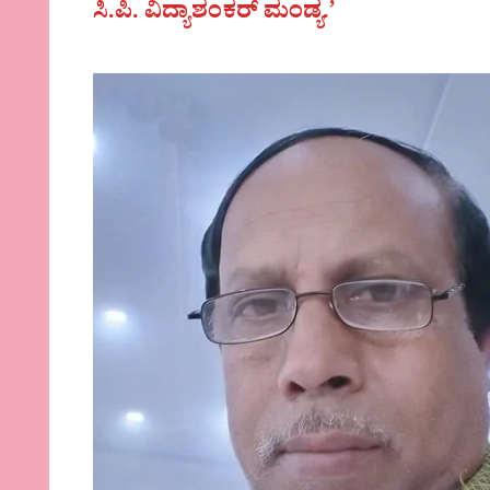
ಸಿ.ಪಿ. ವಿದ್ಯಾಶಂಕರ್ ಮಂಡ್ಯ.’