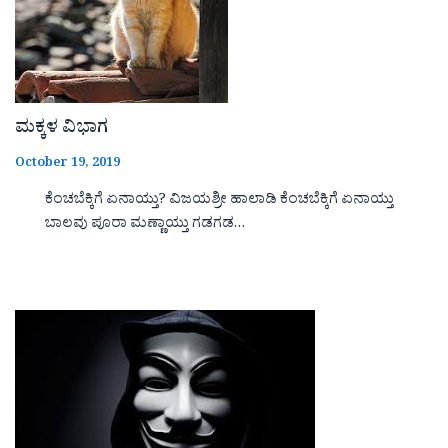
ಮಕ್ಕಳ ವಿಭಾಗ
October 19, 2019
ಕೆಂಚಬೆಕ್ಕಿಗೆ ಏನಾಯ್ತು? ವಿಜಯಶ್ರೀ ಹಾಲಾಡಿ ಕೆಂಚಬೆಕ್ಕಿಗೆ ಏನಾಯ್ತು
ಬಾಲವು ಪೂರಾ ಮಣ್ಣಾಯ್ತು ಗಡಗಡ…