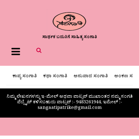
ಸಾರ್ಥಕ ಬದುಕಿಗೆ ಸಾಹಿತ್ಯ ಸಂಗಾತಿ
Menu
ಕಾವ್ಯ ಸಂಗಾತಿ
ಕಥಾ ಸಂಗಾತಿ
ಅನುವಾದ ಸಂಗಾತಿ
ಅಂಕಣ ಸಂಗಾ
ನಿಮ್ಮ ಲೇಖನಗಳನ್ನು ಇ-ಮೇಲ್ ಅಥವಾ ವಾಟ್ಸಪ್ ಮುಖಾಂತರ ನಮ್ಮ ಸಂಗತಿ
ವೆಬ್ಸೈಟ್ ಕಳಿಸಬಹುದು ವಾಟ್ಸಪ್‌ :- 9483261944, ಇಮೇಲ್ :-
sangaatipatrike@gmail.com