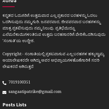
ಸಂಗಾತಿ
ಕನ್ನಡದ ಓದುಗರಿಗೆ ಉತ್ತಮವಾದ ಎಲ್ಲ ಪ್ರಕಾರದ ಬರಹಳನ್ನು ಓದಲು
ಒದಗಿಸುವುದು ನಮ್ಮ ಗುರಿ. ಜನಪರವಾದ, ಜೀವಪರವಾದ ಬರಹಗಳನ್ನು
ಮಾತ್ರ ಪ್ರಕಟಿಸುವುದು ನಮ್ಮ ನಿಲುವು. ಪ್ರತಿಭೆಯಿದ್ದೂ
ಎಲೆಮರೆಕಾಯಿಗಳಂತಿರುವ ಉತ್ತಮ ಬರಹಗಾರರಿಗೆ ವೇದಿಕೆಒದಗಿಸುವುದು
ʼಸಂಗಾತಿʼಯ ಉದ್ದೇಶ.
Copyright:- ಸಂಗಾತಿಯಲ್ಲಿ ಪ್ರಕಟವಾಗುವ ಎಲ್ಲ ಬರಹಗಳ ಹಕ್ಕುಸ್ವಾಮ್ಯ
ಆಯಾಲೇಖಕರದೇ ಆಗಿದ್ದು ಅವರ ಅಭಿಪ್ರಾಯಗಳಹೊಣೆಗಾರಿಕೆ ಸದರಿ
ಲೇಖಕರದೆ ಆಗಿರುತ್ತದೆ
7019100351
sangaatipatrike@gmail.com
Posts Lists