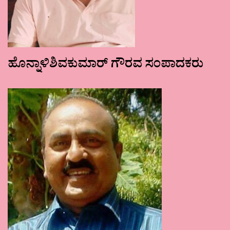
ಹೊನ್ನಾಳಿಶಿವಕುಮಾರ್ ಗೌರವ ಸಂಪಾದಕರು