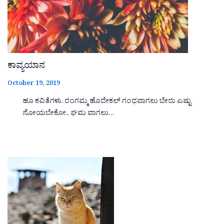
ಕಾವ್ಯಯಾನ
October 19, 2019
ಹೂ ಕವಿತೆಗಳು. ರಂಗಮ್ಮ ಹೊದೇಕಲ್ ಗಂಧವಾಗಲು ಬೇರು ಎಷ್ಟು
ನೋಯಬೇಕೋ.. ಘಮ ವಾಗಲು…