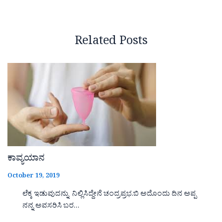
Related Posts
ಕಾವ್ಯಯಾನ
October 19, 2019
ಲೆಕ್ಕ ಇಡುವುದನ್ನು ನಿಲ್ಲಿಸಿದ್ದೇನೆ ಚಂದ್ರಪ್ರಭ.ಬಿ ಅದೊಂದು ದಿನ ಅಪ್ಪ
ನನ್ನ ಅವಸರಿಸಿ ಬರ…