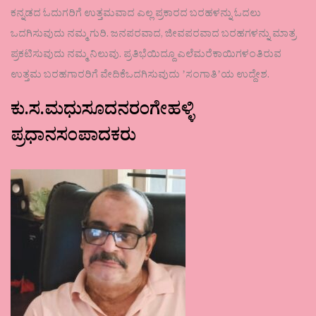
ಕನ್ನಡದ ಓದುಗರಿಗೆ ಉತ್ತಮವಾದ ಎಲ್ಲ ಪ್ರಕಾರದ ಬರಹಳನ್ನು ಓದಲು
ಒದಗಿಸುವುದು ನಮ್ಮ ಗುರಿ. ಜನಪರವಾದ, ಜೀವಪರವಾದ ಬರಹಗಳನ್ನು ಮಾತ್ರ
ಪ್ರಕಟಿಸುವುದು ನಮ್ಮ ನಿಲುವು. ಪ್ರತಿಭೆಯಿದ್ದೂ ಎಲೆಮರೆಕಾಯಿಗಳಂತಿರುವ
ಉತ್ತಮ ಬರಹಗಾರರಿಗೆ ವೇದಿಕೆಒದಗಿಸುವುದು ʼಸಂಗಾತಿʼಯ ಉದ್ದೇಶ.
ಕು.ಸ.ಮಧುಸೂದನರಂಗೇಹಳ್ಳಿ
ಪ್ರಧಾನಸಂಪಾದಕರು