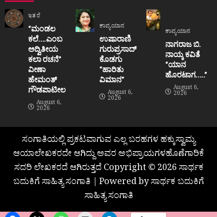
ಇತರೆ
ಕಾವ್ಯಯಾನ
“ಮಂಡಲ
ಕಾವ್ಯಯಾನ
ಕಲೆ….ಎಂಬ
ಉಷಾರಾಣಿ
ನಾಗರಾಜ ಬಿ.
ಅದ್ವಿತೀಯ
ಗುರುಪ್ರಸಾದ್
ನಾಯ್ಕ ಕವಿತೆ
ಕಲಾ ರಚನೆ”‌
ಕೊಡಗು
“ಯಾನ
ವೀಣಾ
“ಹಾರಿತು
ಹೊರಟಾಗ…..”
ಹೇಮಂತ್‌
ವಿಮಾನ”
August 6,
ಗೌಡಪಾಟೀಲ
August 6,
2026
2026
August 6,
2026
ಸಂಗಾತಿಯಲ್ಲಿ ಪ್ರಕಟವಾಗುವ ಎಲ್ಲ ಬರಹಗಳ ಹಕ್ಕುಸ್ವಾಮ್ಯ
ಆಯಾಲೇಖಕರದೇ ಆಗಿದ್ದು ಅವರ ಅಭಿಪ್ರಾಯಗಳಹೊಣೆಗಾರಿಕೆ
ಸದರಿ ಲೇಖಕರದೆ ಆಗಿರುತ್ತದೆ Copyright © 2026 ಸಾರ್ಥಕ
ಬದುಕಿಗೆ ಸಾಹಿತ್ಯ ಸಂಗಾತಿ | Powered by ಸಾರ್ಥಕ ಬದುಕಿಗೆ
ಸಾಹಿತ್ಯ ಸಂಗಾತಿ