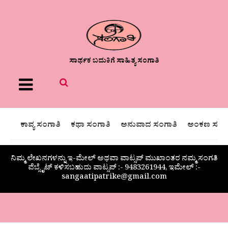
ಸಾರ್ಥಕ ಬದುಕಿಗೆ ಸಾಹಿತ್ಯ ಸಂಗಾತಿ
Menu
ಕಾವ್ಯ ಸಂಗಾತಿ
ಕಥಾ ಸಂಗಾತಿ
ಅನುವಾದ ಸಂಗಾತಿ
ಅಂಕಣ ಸಂಗಾ
ನಿಮ್ಮ ಲೇಖನಗಳನ್ನು ಇ-ಮೇಲ್ ಅಥವಾ ವಾಟ್ಸಪ್ ಮುಖಾಂತರ ನಮ್ಮ ಸಂಗತಿ
ವೆಬ್ಸೈಟ್ ಕಳಿಸಬಹುದು ವಾಟ್ಸಪ್‌ :- 9483261944, ಇಮೇಲ್ :-
sangaatipatrike@gmail.com