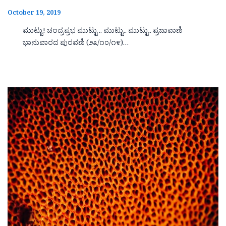
October 19, 2019
ಮುಟ್ಟು! ಚಂದ್ರಪ್ರಭ ಮುಟ್ಟು .. ಮುಟ್ಟು.. ಮುಟ್ಟು.. ಪ್ರಜಾವಾಣಿ
ಭಾನುವಾರದ ಪುರವಣಿ (೨೩/೧೦/೧೯)…