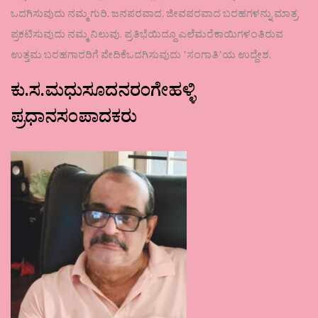
ಒದಗಿಸುವುದು ನಮ್ಮ ಗುರಿ. ಜನಪರವಾದ, ಜೀವಪರವಾದ ಬರಹಗಳನ್ನು ಮಾತ್ರ
ಪ್ರಕಟಿಸುವುದು ನಮ್ಮ ನಿಲುವು. ಪ್ರತಿಭೆಯಿದ್ದೂ ಎಲೆಮರೆಕಾಯಿಗಳಂತಿರುವ
ಉತ್ತಮ ಬರಹಗಾರರಿಗೆ ವೇದಿಕೆಒದಗಿಸುವುದು ʼಸಂಗಾತಿʼಯ ಉದ್ದೇಶ.
ಕು.ಸ.ಮಧುಸೂದನರಂಗೇಹಳ್ಳಿ
ಪ್ರಧಾನಸಂಪಾದಕರು