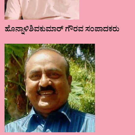
ಹೊನ್ನಾಳಿಶಿವಕುಮಾರ್ ಗೌರವ ಸಂಪಾದಕರು