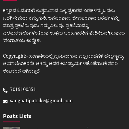
ಕನ್ನಡದ ಓದುಗರಿಗೆ ಉತ್ತಮವಾದ ಎಲ್ಲ ಪ್ರಕಾರದ ಬರಹಳನ್ನು ಓದಲು
ಒದಗಿಸುವುದು ನಮ್ಮ ಗುರಿ. ಜನಪರವಾದ, ಜೀವಪರವಾದ ಬರಹಗಳನ್ನು
ಮಾತ್ರ ಪ್ರಕಟಿಸುವುದು ನಮ್ಮ ನಿಲುವು. ಪ್ರತಿಭೆಯಿದ್ದೂ
ಎಲೆಮರೆಕಾಯಿಗಳಂತಿರುವ ಉತ್ತಮ ಬರಹಗಾರರಿಗೆ ವೇದಿಕೆಒದಗಿಸುವುದು
ʼಸಂಗಾತಿʼಯ ಉದ್ದೇಶ.
Copyright:- ಸಂಗಾತಿಯಲ್ಲಿ ಪ್ರಕಟವಾಗುವ ಎಲ್ಲ ಬರಹಗಳ ಹಕ್ಕುಸ್ವಾಮ್ಯ
ಆಯಾಲೇಖಕರದೇ ಆಗಿದ್ದು ಅವರ ಅಭಿಪ್ರಾಯಗಳಹೊಣೆಗಾರಿಕೆ ಸದರಿ
ಲೇಖಕರದೆ ಆಗಿರುತ್ತದೆ
7019100351
sangaatipatrike@gmail.com
Posts Lists