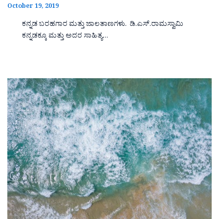
October 19, 2019
ಕನ್ನಡ ಬರಹಗಾರ ಮತ್ತು ಜಾಲತಾಣಗಳು. ಡಿ.ಎಸ್.ರಾಮಸ್ವಾಮಿ
ಕನ್ನಡಕ್ಕೂ ಮತ್ತು ಅದರ ಸಾಹಿತ್ಯ…