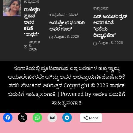
ಕಾವ್ಯಯಾನ
ಕಾವ್ಯಯಾನ
ರಾಜೇಶ್ವರಿ
ಕಾವ್ಯಯಾನ
ಗಝಲ್
ಪ್ರಕಾಶ
ಎನ್.ಜಯಚಂದ್ರನ್
ಅವರ
ಜಯಶ್ರೀ.ಭ.ಭಂಡಾರಿ
ಅವರ ಕವಿತೆ
ಕವಿತೆ
ಅವರ ಗಜಲ್
“ಧರೆಯ
“ಸಾಧನೆ”
ದಿವ್ಯಾಭಿಷೇಕ”
August 8, 2026
August
August 8, 2026
8,
2026
ಸಂಗಾತಿಯಲ್ಲಿ ಪ್ರಕಟವಾಗುವ ಎಲ್ಲ ಬರಹಗಳ ಹಕ್ಕುಸ್ವಾಮ್ಯ
ಆಯಾಲೇಖಕರದೇ ಆಗಿದ್ದು ಅವರ ಅಭಿಪ್ರಾಯಗಳಹೊಣೆಗಾರಿಕೆ
ಸದರಿ ಲೇಖಕರದೆ ಆಗಿರುತ್ತದೆ Copyright © 2026 ಸಾರ್ಥಕ
ಬದುಕಿಗೆ ಸಾಹಿತ್ಯ ಸಂಗಾತಿ | Powered by ಸಾರ್ಥಕ ಬದುಕಿಗೆ
ಸಾಹಿತ್ಯ ಸಂಗಾತಿ
More