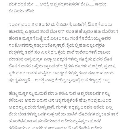
ಮುಗಿದಂತೆಯೇ….. ಅದಕ್ಕೆ ಅಪ್ಪ ಸರಳಾತಿಸರಳ ಜೀವಿ….. ಕಾಯಕ
ಜೀವಿಯು ಹೌದು
ಸಂಬಳ ಬಂದ ದಿನ ತಿಂಗಳ ಮನೆ ಖರ್ಚಿಗೆ, ಬಾಡಿಗೆಗೆ, ಔಷಧಿಗೆ ಎಂದು
ಹಣವನ್ನು ಎತ್ತಿಡುವ ತಂದೆ ಬೋನಸ್ ನಂತಹ ಹೆಚ್ಚುವರಿ ಹಣ ದೊರೆತಾಗ
ಹೆಂಡತಿ ಮಕ್ಕಳಿಗೆ ಬಟ್ಟೆ ಬರೆ ಖರೀದಿಸಲು ಸಂತೆಗೆ ಕರೆದೊಯ್ದು ಅವರ
ಸಂತೋಷವನ್ನು ಕಣ್ತುಂಬಿಕೊಳ್ಳುತ್ತಾನೆ. ಕೈಯಲ್ಲಿ ಹಣವಿಲ್ಲದಿದ್ದರೂ
ಮಕ್ಕಳನ್ನು ತನಗೆ ಸರಿ ಎನಿಸಿದ ಒಳ್ಳೆಯ ಶಾಲೆ ಕಾಲೇಜುಗಳಿಗೆ ದಾಖಲು
ಮಾಡುವ ಅಪ್ಪ ಮಕ್ಕಳ ಎಲ್ಲಾ ಅವಶ್ಯಕತೆಗಳನ್ನು ಪೂರೈಸುವುದರ ಜೊತೆ
ಜೊತೆಗೆ ಅವರ ಒಳ್ಳೆಯ ಬ್ರಾಂಡೆಡ್ ಬಟ್ಟೆಗಳು ಶೂಗಳು ಮೊಬೈಲ್, ಪ್ರವಾಸ,
ಸ್ಟಡಿ ಟೂರ್ನಂತಹ ಮತ್ತಿತರ ಅವಶ್ಯಕತೆಗಳನ್ನು ಕೂಡ ಶತಾಯಗತಾಯ
ಪೂರೈಸುತ್ತಾನೆ…. ಅದಕ್ಕೆ ನಾವು ಕೇಳಿದ್ದನ್ನು ಪೂರೈಸುವ ಕಲ್ಪವೃಕ್ಷ ಅಪ್ಪ
ಹೆಣ್ಣು ಮಕ್ಕಳನ್ನು ಮದುವೆ ಮಾಡಿ ಕಳುಹಿಸುವ ಅಪ್ಪ ರಜಾದಿನಗಳನ್ನು
ಕಳೆಯಲು ಅವರು ಬರುವ ದಿನ ಚಿಕ್ಕ ಮಕ್ಕಳಂತೆ ಹೆಚ್ಚು ಸಂಭ್ರಮದಿಂದ
ಅವರನ್ನು ಎದುರುಗೊಳ್ಳುತ್ತಾನೆ. ಮಗಳು ಇದ್ದಷ್ಟು ದಿನವೂ ಆಕೆಯ ಎಲ್ಲ
ಬೇಕು ಬೇಡಗಳನ್ನು ಒದಗಿಸುತ್ತ ಆಕೆಯ ಹಾಸಿಗೆ ಹೊದಿಕೆಗಳನ್ನು ಕೂಡ ತಾನೆ
ಹೊಂದಿಸಿಕೊಡುವ ಸಂಜೆಯಾದರೆ ಆಕೆಯನ್ನು ತಿನ್ನಲು ಹೊರಗೆ
ಕರೆದೊಯ್ಯುವ, ಮರಳಿ ಹೋಗುವಾಗ ಬಟ್ಟೆ ಬರೆ ಕೊಡಿಸಿ ಆಕೆಯ