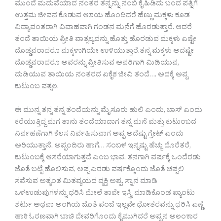
ಮುಂದೆ ಮದುವೆಯಾದ ನಂತರ ತನ್ನನ್ನು ನಂಬಿ ಕೈ ಹಿಡಿದು ಬಂದ ಪತ್ನಿಗೆ
ಉತ್ತಮ ಜೀವನ ಕೊಡುವ ಆಶಯ ಹೊಂದಿದರೆ‌ ಹೆಣ್ಣು ಮಕ್ಕಳು ಕೂಡ
ವಿದ್ಯಾವಂತರಾಗಿ ವಿವಾಹವಾಗಿ ಗಂಡನ ಮನೆಗೆ ಹೊರಡುತ್ತಾರೆ. ಆದರೆ
ತಂದೆ ತಾಯಿಯ ಪ್ರೀತಿ ವಾತ್ಸಲ್ಯವನ್ನು ಹೊತ್ತು ಹೊರಡುವ ಮಕ್ಕಳು ಎಷ್ಟೇ
ದೊಡ್ಡವರಾದರೂ ಮಕ್ಕಳಾಗಿಯೇ ಉಳಿಯುತ್ತಾರೆ.ತನ್ನ ಮಕ್ಕಳು ಅದಷ್ಟೇ
ದೊಡ್ಡವರಾದರೂ ಅವರನ್ನು ಪ್ರೀತಿಸುವ ಅವರಿಗಾಗಿ ಮಿಡಿಯುವ,
ದುಡಿಯುವ ತಾಯಿಯ ನಂತರದ ಏಕೈಕ ಜೀವಿ ತಂದೆ…. ಅದಕ್ಕೆ ಅಪ್ಪ
ಕುಟುಂಬ ವತ್ಸಲ.
ಈ ಮುನ್ನ ತನ್ನ ತನ್ನ ತಂದೆಯನ್ನು ಮೈಸೂರು ಹುಲಿ ಎಂದು, ಬಾಸ್ ಎಂದು
ಕರೆಯುತ್ತಿದ್ದ ಮಗ ತಾನು ತಂದೆಯಾದಾಗ ತನ್ನ ಮನೆ ಮತ್ತು ಕುಟುಂಬದ
ನಿರ್ವಹಣೆಗಾಗಿ ಕೆಲಸ ನಿರ್ವಹಿಸುವಾಗ ಅಪ್ಪ ಅದೆಷ್ಟು ಗ್ರೇಟ್ ಎಂದು
ಅರಿಯುತ್ತಾನೆ. ಅಪ್ಪಂದಿರು ಹಾಗೆ… ಸಂಬಳ ಇನ್ನಷ್ಟು ಹೆಚ್ಚು ದೊರೆತರೆ,
ಕುಟುಂಬಕ್ಕೆ ಆಸರೆಯಾಗುತ್ತದೆ ಎಂಬ ಭಾವ. ತನಗಾಗಿ ವರ್ಷಕ್ಕೆ ಒಂದೆರಡು
ಜೊತೆ ಬಟ್ಟೆ ಹೊಲಿಸುವ, ಅಪ್ಪ ಎರಡು ವರ್ಷಕ್ಕೊಂದು ಜೊತೆ ಚಪ್ಪಲಿ
ಸವೆಸುವ ಅತ್ಯಂತ ಮಿತವ್ಯಯದ ವ್ಯಕ್ತಿ ಅಪ್ಪ. ಸ್ನಾನ ಮಾಡಿ
ಒಳಉಡುಪುಗಳನ್ನು ಧರಿಸಿ ಮೇಲೆ ತಾವೇ ಇಸ್ತ್ರಿ ಮಾಡಿಕೊಂಡ ಪ್ಯಾಂಟು
ಶರ್ಟು ಅಥವಾ ಅಂಗಿಯ ಜೊತೆ ಪಂಜೆ ಇಲ್ಲವೇ ಧೋತರವನ್ನು ಧರಿಸಿ ಎಣ್ಣೆ
ಹಾಕಿ ಓರಣವಾಗಿ ಬಾಚಿ ದೇವರಿಗೊಂದು ಕೈಮುಗಿದರೆ ಅಪ್ಪನ ಅಲಂಕಾರ