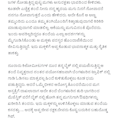
ಜಗಳ ನೋಡುತ್ತಿದ್ದ ಪುಟ್ಟ ಮಗಳು ಅಸುರಕ್ಷತಾ ಭಾವದಿಂದ ಕೇಳಿದಳು.
ಕೂಡಲೇ ಎಚ್ಚೆತ್ತ ತಂದೆ ನೀನು ನನ್ನ ಹೃದಯ ಮಗು ನಿನಗೆ ನೋವಾದರೆ
ನನಗೂ ನೋವಾಗುತ್ತದೆ ಎಂದು ಹೇಳಿದರು. ಅದೇ ಕೊನೆ ಆ ಅಣ್ಣ
ತಮ್ಮಂದಿರು ಎಂದೂ ತಮ್ಮ ತಂಗಿಯೊಂದಿಗೆ ಕಿತ್ತಾಡುವುದಾಗಲಿ ಕಿರಿಕಿರಿ
ಮಾಡುವುದಾಗಲಿ ಮಾಡಲಿಲ್ಲ. ಆಕೆಯನ್ನು ಮಗುವಿನಂತೆ ಪೊರೆದರು.
ಇಂದು ಅವರಿಲ್ಲದಿದ್ದರೂ ತಂದೆಯ ಎಲ್ಲಾ ಆದರ್ಶಗಳನ್ನು
ಮೈಗೂಡಿಸಿಕೊಂಡು ಆ ಮಕ್ಕಳು ಪರಸ್ಪರ ಹೊಂದಾಣಿಕೆಯಿಂದ
ಜೀವಿಸುತ್ತಿದ್ದಾರೆ. ಇದು ಮಕ್ಕಳಿಗೆ ಅಪ್ಪ ಕೊಡುವ ಭಾವನಾತ್ಮಕ ಮತ್ತು ನೈತಿಕ
ತಾಕತ್ತು.
ನೂರಾರು ಕಿಲೋಮೀಟರ್ಗಳ ದೂರ ತನ್ನ ಬೈಕ್ ನಲ್ಲಿ ಪಯಣಿಸುತ್ತಿದ್ದ ಆ
ತಂದೆ ನಿವೃತ್ತರಾದ ನಂತರ ವಯೋಸಹಜವಾಗಿ ಬೆಂಗಳೂರಿನ ಟ್ರಾಫಿಕ್ ನಲ್ಲಿ
ಗಾಡಿ ಓಡಿಸಲು ಮಾತ್ರವಲ್ಲ ಹಿಂದೆ ಕುಳಿತುಕೊಳ್ಳಲು ಕೂಡ ಭಯ
ಪಡುತ್ತಿದ್ದರು. ಆದರೆ ಒಮ್ಮೆ ಭೀಕರ ಆರೋಗ್ಯ ತೊಂದರೆಯಿಂದ ಮಗ
ಆಸ್ಪತ್ರೆಗೆ ದಾಖಲಾದಾಗ ಅದೇ ತಂದೆ ಬೆಂಗಳೂರಿನ ತುದಿ ಭಾಗದಿಂದ
ಮೆಜೆಸ್ಟಿಕ್ ವರೆಗೆ ಬೈಕ್ ನಲ್ಲಿ ಹೋಗಿ ತನ್ನ ಮಗನಿಗಾಗಿ ಔಷಧಿಗಳನ್ನು
ಖರೀದಿಸಿ ತಂದರು. ಇದು ಮಕ್ಕಳನ್ನು ಉಳಿಸಿಕೊಳ್ಳಲು ಮಾಡುವ ತಂದೆಯ
ಕಸರತ್ತು….. ಅದಕ್ಕೆ ಅಪ್ಪ ಜೀವ ರಕ್ಷಕ,ದೇವರು ಕೊಟ್ಟ ಬದುಕಿನ ಬಹುದೊಡ್ಡ
ಗಿಫ್ಟ್.