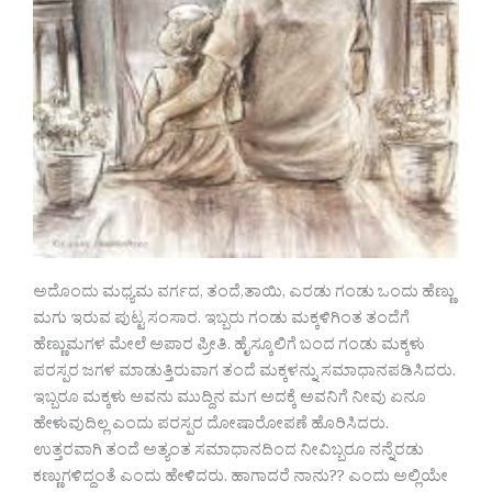
ಅದೊಂದು ಮಧ್ಯಮ ವರ್ಗದ, ತಂದೆ,ತಾಯಿ, ಎರಡು ಗಂಡು ಒಂದು ಹೆಣ್ಣು
ಮಗು ಇರುವ ಪುಟ್ಟ ಸಂಸಾರ. ಇಬ್ಬರು ಗಂಡು ಮಕ್ಕಳಿಗಿಂತ ತಂದೆಗೆ
ಹೆಣ್ಣುಮಗಳ ಮೇಲೆ ಅಪಾರ ಪ್ರೀತಿ. ಹೈಸ್ಕೂಲಿಗೆ ಬಂದ ಗಂಡು ಮಕ್ಕಳು
ಪರಸ್ಪರ ಜಗಳ ಮಾಡುತ್ತಿರುವಾಗ ತಂದೆ ಮಕ್ಕಳನ್ನು ಸಮಾಧಾನಪಡಿಸಿದರು.
ಇಬ್ಬರೂ ಮಕ್ಕಳು ಅವನು ಮುದ್ದಿನ ಮಗ ಅದಕ್ಕೆ ಅವನಿಗೆ ನೀವು ಏನೂ
ಹೇಳುವುದಿಲ್ಲ ಎಂದು ಪರಸ್ಪರ ದೋಷಾರೋಪಣೆ ಹೊರಿಸಿದರು.
ಉತ್ತರವಾಗಿ ತಂದೆ ಅತ್ಯಂತ ಸಮಾಧಾನದಿಂದ ನೀವಿಬ್ಬರೂ ನನ್ನೆರಡು
ಕಣ್ಣುಗಳಿದ್ದಂತೆ ಎಂದು ಹೇಳಿದರು. ಹಾಗಾದರೆ ನಾನು?? ಎಂದು ಅಲ್ಲಿಯೇ