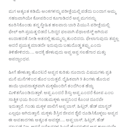
ಮಗ ಅತ್ಯಂತ ಕಡಿಮೆ ಅಂಕಗಳನ್ನು ಪರೀಕ್ಷೆಯಲ್ಲಿ ಪಡೆದು ಬಂದಾಗ ಅಮ್ಮ
ಸಹಜವಾಗಿಯೇ ಕೋಪದಿಂದ ಕೂಗಾಡಿದರೆ ಅಪ್ಪ ಮಗನನ್ನು
ಕೂರಿಸಿಕೊಂಡು ತನ್ನ ಸ್ನೇಹಿತ ಹಲವಾರು ಬಾರಿ ಪಿಯುಸಿ ಪರೀಕ್ಷೆಯಲ್ಲಿ
ಫೇಲ್ ಆಗಿ ಪ್ರಯತ್ನ ಬಿಡದೆ ಓದಿದ್ದರ ಫಲವಾಗಿ ಪೆಥಾಲಜಿಸ್ಟ್ ಆಗಿರುವ
ಉದಾಹರಣೆ ನೀಡಿ ಆತನಲ್ಲಿ ಹುಮ್ಮಸ್ಸು ತುಂಬಿದರು. ಫೇಲಾಗುವುದು ತಪ್ಪಲ್ಲ
ಆದರೆ ಪ್ರಯತ್ನ ಮಾಡದೇ ಇರುವುದು ಬಹುದೊಡ್ಡ ತಪ್ಪು ಎಂದು
ತಿಳಿಹೇಳಿದರು….. ಅದಕ್ಕೆ ಹೇಳುವುದು ಅಪ್ಪ ಆಪ್ತ ಸಲಹೆಗಾರ ಮತ್ತು
ಆಪದ್ಬಾಂಧವ.
ಹೀಗೆ ಹೇಳುತ್ತಾ ಹೊರಟರೆ ಅಪ್ಪನ ಕುರಿತು ನೂರಾರು ವಿಷಯಗಳು ಪ್ರತಿ
ಮನೆ ಮನೆಗಳಿಂದ ಹೊರ ಬರುತ್ತವೆ. ದೈಹಿಕವಾಗಿ 9 ತಿಂಗಳು ಹೊರುವ
ತಾಯಿ ಭಾವನಾತ್ಮಕವಾಗಿ ಮಕ್ಕಳೊಂದಿಗೆ ತಂದೆಗಿಂತ ಹೆಚ್ಚು
ಮಿಳಿತಗೊಂಡಿರುತ್ತಾಳೆ. ಅಪ್ಪ ಎಂದರೆ ಶಿಸ್ತು ಅಪ್ಪ ಎಂದರೆ ಕೋಪ ಎಂಬ
ಸಾತ್ವಿಕ ಭಯ ದಿಂದ ಗಂಡುಮಕ್ಕಳು ಅಪ್ಪನಿಂದ ಕೊಂಚ ದೂರವೇ
ಇರುತ್ತಾರೆ. ಗಂಡು ಮಕ್ಕಳ ಪಾಲಿಗೆ ಅಪ್ಪ ಬಾಸ್, ಹಿಟ್ಲರ್, ಹೆಡ್ ಮಾಸ್ಟರ್
ಎಲ್ಲವೂ ಆಗಿರುತ್ತಾನೆ. ಮಕ್ಕಳು ಶಿಸ್ತಿನ ಜೀವನ ಶೈಲಿ ರೂಡಿಸಿಕೊಳ್ಳಲು ಅಪ್ಪನ
ಈ ಅವತಾರಗಳು ಅತ್ಯಂತ ಅವಶ್ಯಕ….. ಅಪ್ಪ ಬಾಸ್, ಹಿಟ್ಲರ್, ಹೆಡ್