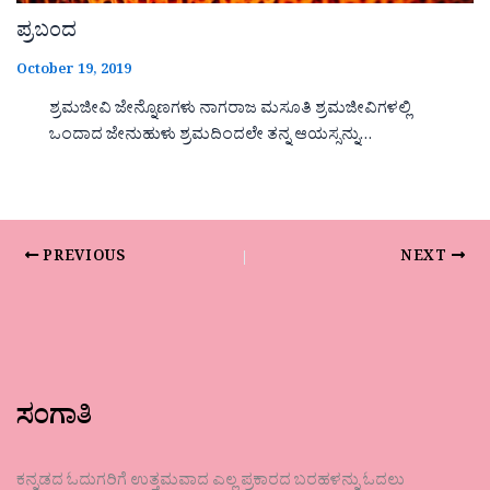
ಪ್ರಬಂದ
October 19, 2019
ಶ್ರಮಜೀವಿ ಜೇನ್ನೊಣಗಳು ನಾಗರಾಜ ಮಸೂತಿ ಶ್ರಮಜೀವಿಗಳಲ್ಲಿ
ಒಂದಾದ ಜೇನುಹುಳು ಶ್ರಮದಿಂದಲೇ ತನ್ನ ಆಯಸ್ಸನ್ನು…
PREVIOUS
NEXT
ಸಂಗಾತಿ
ಕನ್ನಡದ ಓದುಗರಿಗೆ ಉತ್ತಮವಾದ ಎಲ್ಲ ಪ್ರಕಾರದ ಬರಹಳನ್ನು ಓದಲು