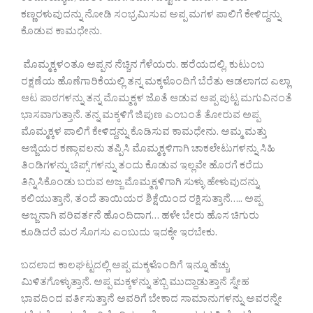
ಕಣ್ಣರಳುವುದನ್ನು ನೋಡಿ ಸಂಭ್ರಮಿಸುವ ಅಪ್ಪ ಮಗಳ ಪಾಲಿಗೆ ಕೇಳಿದ್ದನ್ನು
ಕೊಡುವ ಕಾಮಧೇನು.
ಮೊಮ್ಮಕ್ಕಳಂತೂ ಅಪ್ಪನ ನೆಚ್ಚಿನ ಗೆಳೆಯರು. ಹರೆಯದಲ್ಲಿ, ಕುಟುಂಬ
ರಕ್ಷಣೆಯ ಹೊಣೆಗಾರಿಕೆಯಲ್ಲಿ ತನ್ನ ಮಕ್ಕಳೊಂದಿಗೆ ಬೆರೆತು ಆಡಲಾಗದ ಎಲ್ಲಾ
ಆಟ ಪಾಠಗಳನ್ನು ತನ್ನ ಮೊಮ್ಮಕ್ಕಳ ಜೊತೆ ಆಡುವ ಅಪ್ಪ ಪುಟ್ಟ ಮಗುವಿನಂತೆ
ಭಾಸವಾಗುತ್ತಾನೆ. ತನ್ನ ಮಕ್ಕಳಿಗೆ ಜಿಪುಣ ಎಂಬಂತೆ ತೋರುವ ಅಪ್ಪ
ಮೊಮ್ಮಕ್ಕಳ ಪಾಲಿಗೆ ಕೇಳಿದ್ದನ್ನು ಕೊಡಿಸುವ ಕಾಮಧೇನು. ಅಮ್ಮ ಮತ್ತು
ಅಜ್ಜಿಯರ ಕಣ್ಗಾವಲನು ತಪ್ಪಿಸಿ ಮೊಮ್ಮಕ್ಕಳಿಗಾಗಿ ಚಾಕಲೇಟುಗಳನ್ನು ಸಿಹಿ
ತಿಂಡಿಗಳನ್ನು ಚಿಪ್ಸ್ ಗಳನ್ನು ತಂದು ಕೊಡುವ ಇಲ್ಲವೇ ಹೊರಗೆ ಕರೆದು
ತಿನ್ನಿಸಿಕೊಂಡು ಬರುವ ಅಜ್ಜ ಮೊಮ್ಮಕ್ಕಳಿಗಾಗಿ ಸುಳ್ಳು ಹೇಳುವುದನ್ನು
ಕಲಿಯುತ್ತಾನೆ, ತಂದೆ ತಾಯಿಯರ ಶಿಕ್ಷೆಯಿಂದ ರಕ್ಷಿಸುತ್ತಾನೆ….. ಅಪ್ಪ
ಅಜ್ಜನಾಗಿ ಪರಿವರ್ತನೆ ಹೊಂದಿದಾಗ… ಹಳೇ ಬೇರು ಹೊಸ ಚಿಗುರು
ಕೂಡಿದರೆ ಮರ ಸೊಗಸು ಎಂಬುದು ಇದಕ್ಕೇ ಇರಬೇಕು.
ಬದಲಾದ ಕಾಲಘಟ್ಟದಲ್ಲಿ ಅಪ್ಪ ಮಕ್ಕಳೊಂದಿಗೆ ಇನ್ನೂ ಹೆಚ್ಚು
ಮಿಳಿತಗೊಳ್ಳುತ್ತಾನೆ. ಅಪ್ಪ ಮಕ್ಕಳನ್ನು ತಬ್ಬಿ ಮುದ್ದಾಡುತ್ತಾನೆ ಸ್ನೇಹ
ಭಾವದಿಂದ ವರ್ತಿಸುತ್ತಾನೆ ಅವರಿಗೆ ಬೇಕಾದ ಸಾಮಾನುಗಳನ್ನು ಅವರನ್ನೇ