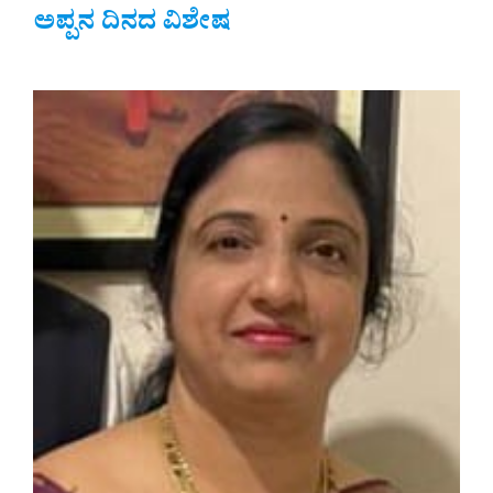
ಅಪ್ಪನ ದಿನದ ವಿಶೇಷ