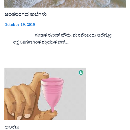
ಅಂತರಂಗದ ಅಲೆಗಳು
October 19, 2019
ಸುಜಾತ ರವೀಶ್ ಹೌದು. ಮನವೆಂಬುದು ಅದೆಷ್ಪೋ
ಲಕ್ಷ GBಗಳಾಗಿಂತ ಶಕ್ತಿಯುತ ಚಿಪ್.…
ಅಂಕಣ