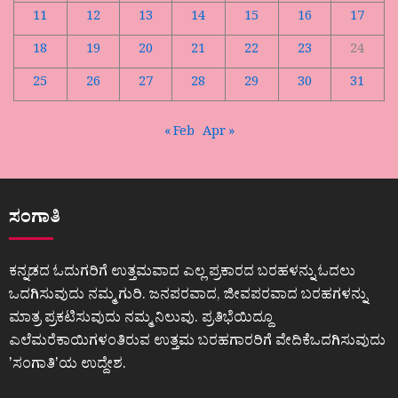
11
12
13
14
15
16
17
18
19
20
21
22
23
24
25
26
27
28
29
30
31
« Feb
Apr »
ಸಂಗಾತಿ
ಕನ್ನಡದ ಓದುಗರಿಗೆ ಉತ್ತಮವಾದ ಎಲ್ಲ ಪ್ರಕಾರದ ಬರಹಳನ್ನು ಓದಲು
ಒದಗಿಸುವುದು ನಮ್ಮ ಗುರಿ. ಜನಪರವಾದ, ಜೀವಪರವಾದ ಬರಹಗಳನ್ನು
ಮಾತ್ರ ಪ್ರಕಟಿಸುವುದು ನಮ್ಮ ನಿಲುವು. ಪ್ರತಿಭೆಯಿದ್ದೂ
ಎಲೆಮರೆಕಾಯಿಗಳಂತಿರುವ ಉತ್ತಮ ಬರಹಗಾರರಿಗೆ ವೇದಿಕೆಒದಗಿಸುವುದು
ʼಸಂಗಾತಿʼಯ ಉದ್ದೇಶ.