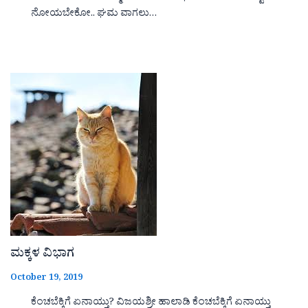
ನೋಯಬೇಕೋ.. ಘಮ ವಾಗಲು…
ಮಕ್ಕಳ ವಿಭಾಗ
October 19, 2019
ಕೆಂಚಬೆಕ್ಕಿಗೆ ಏನಾಯ್ತು? ವಿಜಯಶ್ರೀ ಹಾಲಾಡಿ ಕೆಂಚಬೆಕ್ಕಿಗೆ ಏನಾಯ್ತು