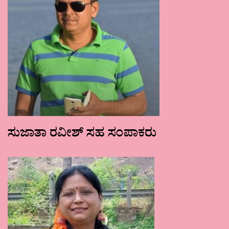
ಸುಜಾತಾ ರವೀಶ್ ಸಹ ಸಂಪಾಕರು