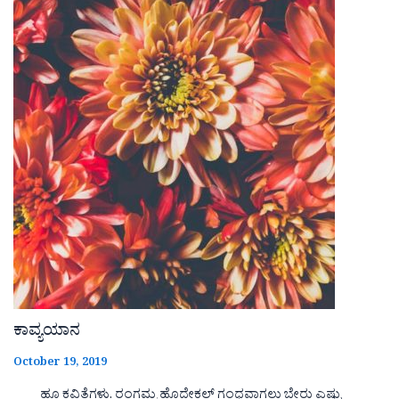
ಕಾವ್ಯಯಾನ
October 19, 2019
ಹೂ ಕವಿತೆಗಳು. ರಂಗಮ್ಮ ಹೊದೇಕಲ್ ಗಂಧವಾಗಲು ಬೇರು ಎಷ್ಟು