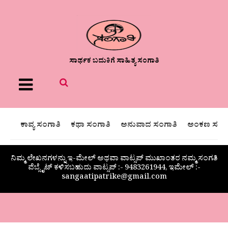
ಸಾರ್ಥಕ ಬದುಕಿಗೆ ಸಾಹಿತ್ಯ ಸಂಗಾತಿ
Menu
ಕಾವ್ಯ ಸಂಗಾತಿ
ಕಥಾ ಸಂಗಾತಿ
ಅನುವಾದ ಸಂಗಾತಿ
ಅಂಕಣ ಸಂಗಾ
ನಿಮ್ಮ ಲೇಖನಗಳನ್ನು ಇ-ಮೇಲ್ ಅಥವಾ ವಾಟ್ಸಪ್ ಮುಖಾಂತರ ನಮ್ಮ ಸಂಗತಿ
ವೆಬ್ಸೈಟ್ ಕಳಿಸಬಹುದು ವಾಟ್ಸಪ್‌ :- 9483261944, ಇಮೇಲ್ :-
sangaatipatrike@gmail.com