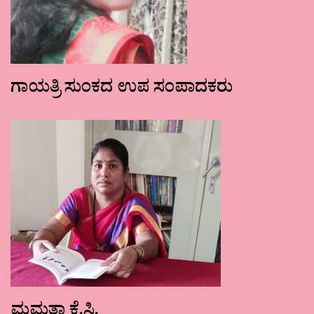
ಗಾಯತ್ರಿ ಸುಂಕದ ಉಪ ಸಂಪಾದಕರು
ಮಮತಾ ಕೆ.ಸಿ.