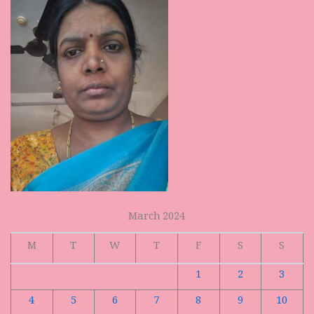
March 2024
M
T
W
T
F
S
S
1
2
3
4
5
6
7
8
9
10