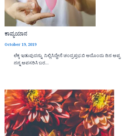
ಕಾವ್ಯಯಾನ
October 19, 2019
ಲೆಕ್ಕ ಇಡುವುದನ್ನು ನಿಲ್ಲಿಸಿದ್ದೇನೆ ಚಂದ್ರಪ್ರಭ.ಬಿ ಅದೊಂದು ದಿನ ಅಪ್ಪ
ನನ್ನ ಅವಸರಿಸಿ ಬರ…