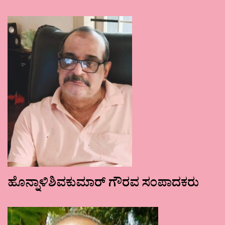
ಹೊನ್ನಾಳಿಶಿವಕುಮಾರ್ ಗೌರವ ಸಂಪಾದಕರು