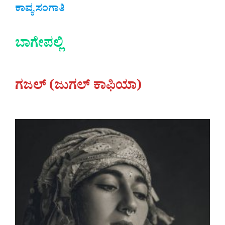
ಕಾವ್ಯ ಸಂಗಾತಿ
ಬಾಗೇಪಲ್ಲಿ
ಗಜಲ್ (ಜುಗಲ್ ಕಾಫಿಯಾ)