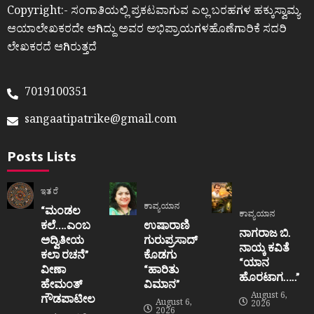
Copyright:- ಸಂಗಾತಿಯಲ್ಲಿ ಪ್ರಕಟವಾಗುವ ಎಲ್ಲ ಬರಹಗಳ ಹಕ್ಕುಸ್ವಾಮ್ಯ
ಆಯಾಲೇಖಕರದೇ ಆಗಿದ್ದು ಅವರ ಅಭಿಪ್ರಾಯಗಳಹೊಣೆಗಾರಿಕೆ ಸದರಿ
ಲೇಖಕರದೆ ಆಗಿರುತ್ತದೆ
7019100351
sangaatipatrike@gmail.com
Posts Lists
ಇತರೆ
ಕಾವ್ಯಯಾನ
“ಮಂಡಲ
ಕಾವ್ಯಯಾನ
ಕಲೆ….ಎಂಬ
ಉಷಾರಾಣಿ
ನಾಗರಾಜ ಬಿ.
ಅದ್ವಿತೀಯ
ಗುರುಪ್ರಸಾದ್
ನಾಯ್ಕ ಕವಿತೆ
ಕಲಾ ರಚನೆ”‌
ಕೊಡಗು
“ಯಾನ
ವೀಣಾ
“ಹಾರಿತು
ಹೊರಟಾಗ…..”
ಹೇಮಂತ್‌
ವಿಮಾನ”
August 6,
ಗೌಡಪಾಟೀಲ
August 6,
2026
2026