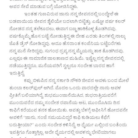
ತೀರ್ಮಾನ ಮಾಡಿದ್ದಳು. ತನ್ನ ಹೆತ್ತವರನ್ನೂ ಅಲ್ಲೇ ಕರ್ಕೊಂಡು ಹೋಗಿ,
ಅವರ ಸೇವೆ ಮಾಡುವ ಬಗ್ಗೆ ಯೋಚಿಸಿದ್ದಳು.
ಇಂತಹ ಗುಣವಿರುವ ಜಾನು ನನ್ನ ಜೀವನದಲ್ಲಿ ಬಂದ್ಮೇಲೆ ಈ
ಬಡಪಾಯಿಯ ಜೀವನ ಶೈಲಿಯೇ ಬದಲಾಗಿ ಬಿಟ್ಟಿತ್ತು. ಎಷ್ಟೋ ವರ್ಷ ಕಲರ್
ನೋಡದ ನನ್ನ ತಲೆಕೂದಲು, ಈವಾಗ ಬಣ್ಣ ಹಾಕಿಕೊಳ್ಳ ತೊಡಗಿದವು.
ವರ್ಷಕ್ಕೊಮ್ಮೆ ಹೊಸ ಬಟ್ಟೆ ನೋಡುತ್ತಿದ್ದ ಈ ದೇಹ ಎರಡು ತಿಂಗಳಲ್ಲಿ ನಾಲ್ಕು
ಜೊತೆ ಡ್ರೆಸ್ ನೋಡಿದ್ದವು. ಅದೂ ಹೆಸರಾಂತ ಕಂಪೆನಿಯ ಬಟ್ಟೆಬರೆಗಳು
ನನ್ನ ಮನೆ ಸೇರಿದ್ದವು. ಸುಗಂಧ ದ್ರವ್ಯ ನನ್ನ ಮೈಯನ್ನು ತಾಕ ತೊಡಗಿದವು.
ಎಲ್ಲವೂ ಈ ಸಾಮಾಜಿಕ ಜಾಲತಾಣದ ಮಹಿಮೆ. ಇಷ್ಟೆಲ್ಲ ನನ್ನ ಜೀವನದಲ್ಲಿ
ನಡೆಯುತ್ತಿದ್ದರೂ, ಮನೆಯವರಿಗೆ ಸ್ವಲ್ಪನೂ ಸಂದೇಹ ಬಾರದ ಹಾಗೆ
ಇರುತ್ತಿದ್ದೆ.
ಕಪ್ಪು ಬಿಳುಪಿನ ನನ್ನ ಸರ್ಕಾರಿ ನೌಕರಿ ಜೀವನ ಅವಳು ಬಂದ ಮೇಲೆ
ತುಂಬಾ ಕಲರ್‌ಫುಲ್ ಆಗಿದೆ. ಮೊದಲ ಒಂದು ವಾರದಲ್ಲೇ ನಾನು ಅವಳ
ಪ್ರೀತಿಗೆ ಬಲಿಯಾಗಿದ್ದೆ. ಶುಭಮುಂಜಾನೆಯಿAದ, ಶುಭರಾತ್ರಿಯವರೆಗೆ
ಮುಂದುವರೆದ ನಮ್ಮ ಸಂದೇಶ ರವಾನೆಯ ಆಟ, ಮುಂದೊAದು ದಿನ
ಕಾಫಿಗೆ ಕರೆಯುವ ತನಕ ಹೋಯಿತು. ಆವತ್ತು ಬೆಳಗ್ಗೆ ಆಫೀಸಿಗೆ ಹೋದವನೇ
ಅವಳಿಗೆ “ಜಾನು, ಸಂಜೆ ಸಮಯವಿದ್ದರೆ ಕಾಫಿ ಕುಡಿಯಲು ಕೆಫೆಗೆ
ಬರುತ್ತೀಯಾ?” ಎಂದು ಸಂದೇಶ ಕಳಿಸಿದ್ದೆ. ಆ ಧೈರ್ಯ ಎಲ್ಲಿಂದ ಬಂತೆಂದು
ಇವತ್ತಿಗೂ ಗೊತ್ತಾಗ್ಲಿಲ್ಲ. ಅದೇ ಧೈರ್ಯದಲ್ಲಿ ಅವಳನ್ನು ಭೇಟಿಯಾಗಲು