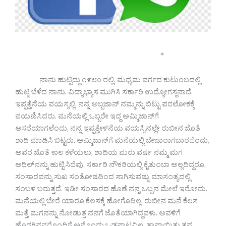
*
ನಾನು ಹುಟ್ಟಿದ್ದು ೧೯೮೦ ರಲ್ಲಿ. ಮಧ್ಯಮ ವರ್ಗದ ಕುಟುಂಬದಲ್ಲಿ
ಹುಟ್ಟಿ ಬೆಳೆದ ನಾನು, ವಿದ್ಯಾಭ್ಯಾಸ ಮುಗಿಸಿ ಸರ್ಕಾರಿ ಉದ್ಯೋಗಸ್ಥನಾದೆ.
ಇಪ್ಪತ್ತೆನೆಯ ವಯಸ್ಸಲ್ಲಿ, ನನ್ನ ಅಬ್ಬಜಾನ್ ನಮ್ಮನ್ನು ಬಿಟ್ಟು ಪರಲೋಕಕ್ಕೆ
ಪಯಣಿಸಿದರು. ಮನೆಯಲ್ಲಿ ಒಬ್ಬರೇ ಇದ್ದ ಅಮ್ಮಿಜಾನ್‌ಗೆ
ಆಸರೆಯಾಗಲೆಂದು, ನನ್ನ ಇಪ್ಪತ್ತೇಳನೆಯ ವಯಸ್ಸಿನಲ್ಲೇ ರುಬೀನ ಜೊತೆ
ಶಾದಿ ಮಾಡಿಸಿ ಬಿಟ್ಟರು. ಅಮ್ಮಿಜಾನ್‌ಗೆ ಮನೆಯಲ್ಲಿ ಬೇಜಾರಾಗಬಾರದೆಂದು,
ಅವರ ಜೊತೆ ಕಾಲ ಕಳೆಯಲು, ಶಾದಿಯ ಮರು ವರ್ಷ ನಮ್ಮ ಮಗ
ಆಧಿಲ್‌ನನ್ನು ಹುಟ್ಟಿಸಿದೆವು. ಸರ್ಕಾರಿ ನೌಕರಿಯಲ್ಲಿ ಕೈತುಂಬಾ ಅಲ್ಲದಿದ್ದರೂ,
ಸಂಸಾರವನ್ನು ಸುಖ ಸಂತೋಷದಿಂದ ಸಾಗಿಸುವಷ್ಟು ಮಾಸಂತ್ಯದಲ್ಲಿ
ಸಂಬಳ ಬರುತ್ತದೆ. ಇಡೀ ಸಂಸಾರದ ಹೊಣೆ ನನ್ನ ಒಬ್ಬನ ಮೇಲೆ ಇರೋದು.
ಮನೆಯಲ್ಲಿ ಬೇರೆ ಯಾರೂ ಕೆಲಸಕ್ಕೆ ಹೋಗೊದಿಲ್ಲ. ರುಬೀನ ಮನೆ ಕೆಲಸ
ಮತ್ತೆ ಮಗನನ್ನು ನೋಡುತ್ತ ನನಗೆ ಜೊತೆಯಾಗಿದ್ದವಳು. ಅವಳಿಗೆ