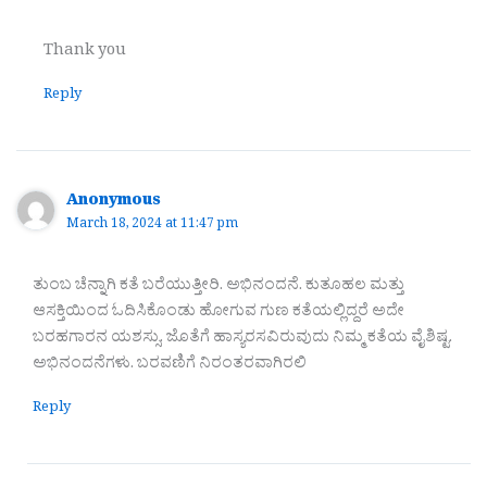
Thank you
Reply
Anonymous
March 18, 2024 at 11:47 pm
ತುಂಬ ಚೆನ್ನಾಗಿ ಕತೆ ಬರೆಯುತ್ತೀರಿ. ಅಭಿನಂದನೆ. ಕುತೂಹಲ ಮತ್ತು
ಆಸಕ್ತಿಯಿಂದ ಓದಿಸಿಕೊಂಡು ಹೋಗುವ ಗುಣ ಕತೆಯಲ್ಲಿದ್ದರೆ ಅದೇ
ಬರಹಗಾರನ ಯಶಸ್ಸು. ಜೊತೆಗೆ ಹಾಸ್ಯರಸವಿರುವುದು ನಿಮ್ಮ ಕತೆಯ ವೈಶಿಷ್ಟ.
ಅಭಿನಂದನೆಗಳು. ಬರವಣಿಗೆ ನಿರಂತರವಾಗಿರಲಿ
Reply