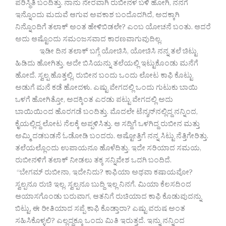
ಪರಿಸ್ಥಿತಿ ಬಂದಿತ್ತು. ನಾನು ನೇರವಾಗಿ ರುಬೀನಳ ಬಳಿ ಹೋಗಿ, ನನಗೆ
ಇನ್ನೊಂದು ಮದುವೆ ಆಗುವ ಅವಕಾಶ ಬಂದೊದಗಿದೆ, ಅದಕ್ಕಾಗಿ
ನಿನ್ನೊಂದಿಗೆ ತಲಾಕ್ ಅಂತ ಹೇಳಿಬಿಡಲೇ? ಎಂಬ ಯೋಚನೆ ಬಂತು. ಆದರೆ
ಅದು ಆಷ್ಟೊಂದು ಸಮಂಜಸವಾದ ಕಾರಣವಾಗುವುದಿಲ್ಲ.
ಇಡೀ ದಿನ ತಲಾಕ್ ಬಗ್ಗೆ ಯೋಚಿಸಿ, ಯೋಚಿಸಿ ನನ್ನ ತಲೆ ಚಿಟ್ಟು
ಹಿಡಿದು ಹೋಗಿತ್ತು. ಅದೇ ಬಿಸಿಯನ್ನು ತಲೆಯಲ್ಲಿ ಇಟ್ಟುಕೊಂಡು ಮನೆಗೆ
ಹೋದೆ. ಸ್ವಲ್ಪ ಹೊತ್ತಲ್ಲಿ, ರುಬೀನ ಬಂದು ಒಂದು ಲೋಟ ಕಾಫಿ ಕೊಟ್ಟು
ಅಡುಗೆ ಮನೆ ಕಡೆ ಹೋದಳು. ಎಷ್ಟು ವೇಗದಲ್ಲಿ ಒಂದು ಗುಟುಕು ಬಾಯಿ
ಒಳಗೆ ಹೋಗಿತ್ತೋ, ಅದಕ್ಕಿಂತ ಎರಡು ಪಟ್ಟು ವೇಗದಲ್ಲಿ ಅದು
ಬಾಯಿಯಿಂದ ಹೊರಗಡೆ ಬಂದಿತ್ತು. ಮೊದಲೇ ಟೆನ್ಶನ್‌ನಲ್ಲಿದ್ದ ನನ್ನಿಂದ,
ಕೈಯಲ್ಲಿದ್ದ ಲೋಟ ನೆಲಕ್ಕೆ ಅಪ್ಪಳಿಸಿತ್ತು. ಆ ಸದ್ದಿಗೆ ಒಳಗಿದ್ದ ರುಬೀನ ಮತ್ತು
ಅಮ್ಮಿ ದಡಬಡನೆ ಓಡೋಡಿ ಬಂದರು. ಆಷ್ಟೋತ್ತಿಗೆ ನನ್ನ ಸಿಟ್ಟು ನೆತ್ತಿಗೇರಿತ್ತು.
ತಲೆಯಲ್ಲೊಂದು ಉಪಾಯನೂ ಹೊಳೆದಿತ್ತು. ಇದೇ ಸರಿಯಾದ ಸಮಯ,
ರುಬೀನಳಿಗೆ ತಲಾಕ್ ನೀಡಲು ತಕ್ಕ ಸನ್ನಿವೇಶ ಒದಗಿ ಬಂದಿದೆ.
“ಬೇಗಮ್ ರುಬೀನಾ, ಇದೇನಿದು? ಕಾಫಿಯಾ ಅಥವಾ ಕಷಾಯವೋ?
ಸ್ವಲ್ಪನೂ ರುಚಿ ಇಲ್ಲ. ಸ್ವಲ್ಪನೂ ಬುದ್ದಿ ಇಲ್ಲ ನಿನಗೆ. ಮಿಯಾ ಕೆಲಸದಿಂದ
ಆಯಾಸಗೊಂಡು ಬರುವಾಗ, ಆತನಿಗೆ ರುಚಿಯಾದ ಕಾಫಿ ಕೊಡುವುದನ್ನು
ಬಿಟ್ಟು, ಈ ರೀತಿಯಾದ ಸಪ್ಪೆ ಕಾಫಿ ಕೊಡ್ತಾರಾ? ಎಷ್ಟು ವರುಷ ಅಂತ
ಸಹಿಸಿಕೊಳ್ಳಲಿ? ಎಲ್ಲದ್ದಕ್ಕೂ ಒಂದು ಮಿತಿ ಇರುತ್ತದೆ. ಇನ್ನು ನನ್ನಿಂದ