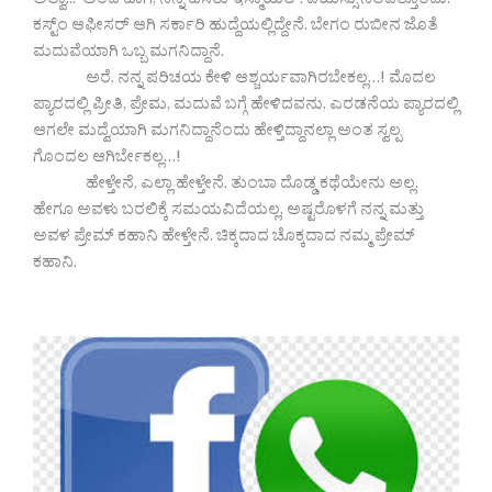
ಅಲ್ವಾ..? ಅಂದ ಹಾಗೆ, ನನ್ನ ಹೆಸರು ಇಸ್ಮಾಯಿಲ್. ವಯಸ್ಸು ನಲವತ್ತೊಂದು.
ಕಸ್ಟ್ಂ ಆಫೀಸರ್ ಆಗಿ ಸರ್ಕಾರಿ ಹುದ್ದೆಯಲ್ಲಿದ್ದೇನೆ. ಬೇಗಂ ರುಬೀನ ಜೊತೆ
ಮದುವೆಯಾಗಿ ಒಬ್ಬ ಮಗನಿದ್ದಾನೆ.
ಅರೆ, ನನ್ನ ಪರಿಚಯ ಕೇಳಿ ಆಶ್ಚರ್ಯವಾಗಿರಬೇಕಲ್ಲ…! ಮೊದಲ
ಪ್ಯಾರದಲ್ಲಿ ಪ್ರೀತಿ, ಪ್ರೇಮ, ಮದುವೆ ಬಗ್ಗೆ ಹೇಳಿದವನು, ಎರಡನೆಯ ಪ್ಯಾರದಲ್ಲಿ
ಆಗಲೇ ಮದ್ವೆಯಾಗಿ ಮಗನಿದ್ದಾನೆಂದು ಹೇಳ್ತಿದ್ದಾನಲ್ಲಾ ಅಂತ ಸ್ವಲ್ಪ
ಗೊಂದಲ ಆಗಿರ್ಬೇಕಲ್ಲ…!
ಹೇಳ್ತೇನೆ, ಎಲ್ಲಾ ಹೇಳ್ತೇನೆ. ತುಂಬಾ ದೊಡ್ಡ ಕಥೆಯೇನು ಅಲ್ಲ.
ಹೇಗೂ ಅವಳು ಬರಲಿಕ್ಕೆ ಸಮಯವಿದೆಯಲ್ಲ, ಅಷ್ಟರೊಳಗೆ ನನ್ನ ಮತ್ತು
ಅವಳ ಪ್ರೇಮ್ ಕಹಾನಿ ಹೇಳ್ತೇನೆ. ಚಿಕ್ಕದಾದ ಚೊಕ್ಕದಾದ ನಮ್ಮ ಪ್ರೇಮ್
ಕಹಾನಿ.