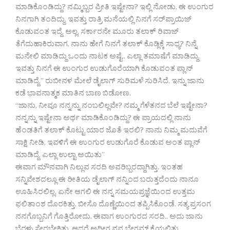
ಮಾಡಿಕೊಂಡಿದ್ದು? ನಮ್ಮಿಬ್ಬರ ಪ್ರೀತಿ ಇಷ್ಟೇನಾ? ಇಲ್ಲಿ ನೋಡು, ಈ ಉಂಗುರ
ನಿನಗಾಗಿ ತಂದಿದ್ದು. ಇವತ್ತು ರಾತ್ರಿ ಮನೆಯಲ್ಲಿ ನಿನಗೆ ಸರ್‌ಪ್ರಾಯಿಜ್
ಕೊಡುವಂತ ಇದ್ದೆ. ಅಲ್ಲ, ಸರ್ಕಾರನೇ ಮೂರು ತಲಾಕ್ ರಿವಾಜ್
ತೆಗೆದುಹಾಕಿರುವಾಗ, ನಾನು ಹೇಗೆ ನಿನಗೆ ತಲಾಕ್ ಕೊಡ್ಲಿಕ್ಕೆ ಸಾಧ್ಯ? ನಿನ್ನೆ
ಮನೇಲಿ ಮಾಡಿದ್ದು ಒಂದು ನಾಟಕ ಅಷ್ಟೆ.. ಎಲ್ಲಾ ತಮಾಷೆಗೆ ಮಾಡಿದ್ದು.
ಇವತ್ತು ನಿನಗೆ ಈ ಉಂಗುರ ಉಡುಗೊರೆಯಾಗಿ ಕೊಡುವಂತ ಪ್ಲಾನ್
ಮಾಡಿದ್ದೆ.” ರುಬೀನಳ ಮೇಲೆ ಡೈಲಾಗ್ ಸುರಿಮಳೆ ಸುರಿಸಿದೆ. ಇನ್ನು ಜಾನು
ಕಡೆ ಭಾವನಾತ್ಮಕ ಮಾತಿನ ಬಾಣ ಬಿಡೋಣ.
“ಜಾನು, ನೀವೂ ನನ್ನನ್ನು ನಂಬಲಿಲ್ಲವೇ? ನಮ್ಮ ಗೆಳೆತನದ ಬೆಲೆ ಇಷ್ಟೇನಾ?
ನನ್ನನ್ನು ಇಷ್ಟೇನಾ ಅರ್ಥ ಮಾಡಿಕೊಂಡಿದ್ದು? ಈ ಪ್ರಾಯದಲ್ಲಿ ನಾನು
ಹೆಂಡತಿಗೆ ತಲಾಕ್ ಕೊಟ್ಟು ಯಾರ ಜೊತೆ ಇರಲಿ? ನಾನು ನಿಮ್ಮ ಮದುವೆಗೆ
ಸಾಕ್ಷಿ ನೀಡಿ, ಇವಳಿಗೆ ಈ ಉಂಗುರ ಉಡುಗೊರೆ ಕೊಡುವ ಅಂತ ಪ್ಲಾನ್
ಮಾಡಿದ್ದೆ. ಎಲ್ಲಾ ಉಲ್ಟಾ ಅಯಿತು”
ಈವಾಗ ಮೌನವಾಗಿ ನಿಲ್ಲುವ ಸರದಿ ಅವರಿಬ್ಬರದ್ದಾಗಿತ್ತು. ಇಂತಹ
ಸನ್ನಿವೇಶದಲ್ಲೂ ಈ ರೀತಿಯ ಡೈಲಾಗ್ ನನ್ನಿಂದ ಬರುತ್ತದೆಂದು ನಾನೂ
ಊಹಿಸಿರಲಿಲ್ಲ. ಏನೇ ಆಗಲಿ ಈ ನನ್ನ ಸಮಯಪ್ರಜ್ಞೆಯಿಂದ ಉತ್ತಮ
ಫಲಿತಾಂಶ ದೊರಕಿತ್ತು. ಬೀಸೊ ದೊಣ್ಣೆಯಿಂದ ತಪ್ಪಿಸಿಕೊಂಡೆ. ಸತ್ಯ ಪ್ರಸಂಗ
ನನಗೊಬ್ಬನಿಗೆ ಗೊತ್ತಿರೋದು. ಈವಾಗ ಉಂಗುರದ ಸರದಿ.. ಅದು ಜಾನು