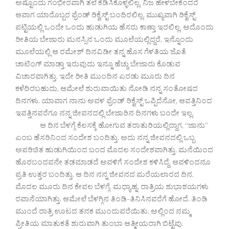
ಅಷ್ಟೊಂದು ಗಂಭೀರವಾಗಿ ತಲೆ ಕೆಡಿಸಿಕೊಳ್ಳಲಿಲ್ಲ. ನಿಜ ಹೇಳಬೇಕೆಂದರೆ
ಆವಾಗ ಯಾರೊಬ್ಬರ ಫ್ರೆಂಡ್ ರಿಕ್ವೆಸ್ಟ್ ಬಂದಿರಲಿಲ್ಲ. ಮುಖ್ಯವಾಗಿ ರಿಕ್ವೆಸ್ಟ್
ಪಟ್ಟಿಯಲ್ಲಿ ಒಂದೇ ಒಂದು ಹುಡುಗಿಯ ಹೆಸರು ಕಾಣ್ತಾ ಇರಲಿಲ್ಲ. ಅದೊಂದು
ರೀತಿಯ ಬೇಜಾರು ಮನಸ್ಸಿನ ಒಂದು ಮೂಲೆಯಲ್ಲಿದ್ದರೆ, ಇನ್ನೊಂದು
ಮೂಲೆಯಲ್ಲಿ ಆ ರಮೇಶ್ ದಿನವಿಡೀ ತನ್ನ ಹೊಸ ಗೆಳತಿಯ ಜೊತೆ
ಚಾಟಿಂಗ್ ಮಾಡ್ತಾ ಇರುವುದು ಇನ್ನೂ ಹೆಚ್ಚು ಬೇಜಾರು ಕೊಡುವ
ವಿಚಾರವಾಗಿತ್ತು. ಇದೇ ರೀತಿ ಮುಂದಿನ ಎರಡು ಮೂರು ದಿನ
ಕಳೆದಿರಬಹುದು, ಆಮೇಲೆ ಶುರುವಾಯಿತು ನೋಡಿ ನನ್ನ ಸಂತೋಷದ
ದಿನಗಳು. ಯಾವಾಗ ನಾನು ಅವಳ ಫ್ರೆಂಡ್ ರಿಕ್ವೆಸ್ಟ್ ಒಪ್ಪಿದೆನೋ, ಆವತ್ತಿನಿಂದ
ಇವತ್ತಿನವರೆಗೂ ನನ್ನ ಜೀವನದಲ್ಲಿ ಬೇಜಾರಿನ ದಿನಗಳು ಬಂದೇ ಇಲ್ಲ.
ಆ ದಿನ ಬೆಳಗ್ಗೆ ಕೆಲಸಕ್ಕೆ ಹೋಗುವ ತರಾತುರಿಯಲ್ಲಿದ್ದಾಗ, “ಜಾನು”
ಎಂಬ ಹೆಸರಿನಿಂದ ಸಂದೇಶ ಬಂದಿತ್ತು. ಅದು ನನ್ನ ಜೀವನದಲ್ಲಿ ಒಬ್ಬ
ಅಪರಿಚಿತ ಹುಡುಗಿಯಿಂದ ಬಂದ ಮೊದಲ ಸಂದೇಶವಾಗಿತ್ತು. ಮನೆಯಿಂದ
ಹೊರಬಂದವನೇ ತಡಮಾಡದೆ ಅವಳಿಗೆ ಸಂದೇಶ ಕಳಿಸಿದ್ದೆ. ಆವಳಿಂದನೂ
ಪ್ರತಿ ಉತ್ತರ ಬಂದಿತ್ತು. ಆ ದಿನ ನನ್ನ ಜೀವನದ ಮರೆಯಲಾರದ ದಿನ.
ಮೊದಲ ಮೂರು ದಿನ ಕೇವಲ ಬೆಳಗ್ಗೆ, ಮಧ್ಯಾಹ್ನ, ರಾತ್ರಿಯ ಶುಭಾಶಯಗಳು
ರವಾನೆಯಾಗಿತ್ತು. ಆಮೇಲೆ ಬೆಳಗ್ಗಿನ ತಿಂಡಿ-ತಿನಿಸಿನವರೆಗೆ ಹೋದೆ. ತಿಂಡಿ
ಮುಂದೆ ರಾತ್ರಿ ಊಟದ ತನಕ ಮುಂದುವರೆಯಿತು. ಅಲ್ಲಿಂದ ನಮ್ಮ
ಪ್ರೀತಿಯ ಮಾತುಕತೆ ಶುರುವಾಗಿ ತುಂಬಾ ಆತ್ಮೀಯರಾಗಿ ಬಿಟ್ಟೆವು.