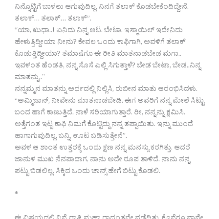
ನಿನ್ನೊಟ್ಟಿಗೆ ಬಾಳಲು ಆಗುವುದಿಲ್ಲ. ನಿನಗೆ ತಲಾಕ್ ಕೊಡಬೇಕೆಂದಿದ್ದೇನೆ.
ತಲಾಕ್… ತಲಾಕ್… ತಲಾಕ್”.
“ಯಾ, ಖುಧಾ..! ಏನಿದು ನಿನ್ನ ಆಟ. ಬೇಟಾ, ಇಸ್ಮಾಯಿಲ್ ಇದೇನಿದು
ಹೇಳುತ್ತಿದ್ದೀಯಾ ನೀನು? ಕೇವಲ ಒಂದು ಕಾಫಿಗಾಗಿ, ಅವಳಿಗೆ ತಲಾಕ್
ಕೊಡುತ್ತಿದ್ದೀಯಾ? ತಮಾಷೆಗೂ ಈ ರೀತಿ ಮಾತನಾಡಬೇಡ ಮಗಾ..
ಇವಳಂತ ಹೆಂಡತಿ, ನನ್ನ ಸೊಸೆ ಎಲ್ಲಿ ಸಿಗುತ್ತಾಳೆ? ಬೇಡ ಬೇಟಾ, ಬೇಡ..ನಿನ್ನ
ಮಾತನ್ನು..”
ನನ್ನಮ್ಮನ ಮಾತನ್ನು ಅರ್ಧದಲ್ಲಿ ನಿಲ್ಲಿಸಿ, ರುಬೀನ ಮಾತು ಆರಂಭಿಸಿದಳು.
“ಅಮ್ಮಿಜಾನ್, ನೀವೇನು ಮಾತನಾಡಬೇಡಿ. ಈಗ ಅವರಿಗೆ ನನ್ನ ಮೇಲೆ ಸಿಟ್ಟು
ಬಂದ ಹಾಗೆ ಕಾಣುತ್ತಿದೆ. ನಾಳೆ ಸರಿಯಾಗುತ್ತಾರೆ. ರೀ, ನನ್ನನ್ನು ಕ್ಷಮಿಸಿ.
ಅತ್ತೆಗಂತ ಇಟ್ಟ ಕಾಫಿ ನಿಮಗೆ ಕೊಟ್ಟಿದ್ದು ನನ್ನ ತಪ್ಪಾಯಿತು. ಇನ್ನು ಮುಂದೆ
ಹಾಗಾಗುವುದಿಲ್ಲ. ಬನ್ನಿ, ಊಟ ಬಡಿಸುತ್ತೇನೆ”.
ಅವಳ ಆ ಶಾಂತ ಉತ್ತರಕ್ಕೆ ಒಂದು ಕ್ಷಣ ನನ್ನ ಮನಸ್ಸು ಕರಗಿತ್ತು. ಆದರೆ
ಜಾನುಳ ಮುಖ ನೆನಪಾದಾಗ, ನಾನು ಅದೇ ರೂಪ ತಾಳಿದೆ. ನಾನು ನನ್ನ
ಪಟ್ಟು ಬಿಡಲಿಲ್ಲ. ಸಿಕ್ಕಿದ ಒಂದು ಚಾನ್ಸ್ ಹೇಗೆ ಬಿಟ್ಟು ಕೊಡಲಿ.
*