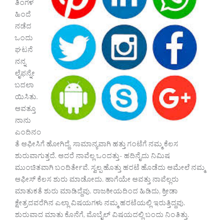
ತಿಂಗಳ
ಹಿಂದೆ
ನಡೆದ
ಒಂದು
ಘಟನೆ
ನನ್ನ
ಲೈಫನ್ನೇ
ಬದಲಾ
ಯಿಸಿತು.
ಆವತ್ತೂ
ನಾನು
ಎಂದಿನಂ
ತೆ ಆಫೀಸಿಗೆ ಹೋಗಿದ್ದೆ. ಸಾಮಾನ್ಯವಾಗಿ ಹತ್ತು ಗಂಟೆಗೆ ನಮ್ಮ ಕೆಲಸ
ಶುರುವಾಗುತ್ತದೆ. ಆದರೆ ನಾವೆಲ್ಲ ಒಂದತ್ತು- ಹದಿನೈದು ನಿಮಿಷ
ಮುಂಚಿತವಾಗಿ ಬಂದಿರ್ತೇವೆ. ಸ್ವಲ್ಪ ಹೊತ್ತು ಹರಟೆ ಹೊಡೆದು ಆಮೇಲೆ ನಮ್ಮ
ಆಫೀಸ್ ಕೆಲಸ ಶುರು ಮಾಡೋದು. ಹಾಗೆಯೇ ಆವತ್ತು ನಾವೆಲ್ಲರು
ಮಾತುಕತೆ ಶುರು ಮಾಡಿದ್ದೆವು. ರಾಜಕೀಯದಿಂದ ಹಿಡಿದು, ಕ್ರೀಡಾ
ಕ್ಷೇತ್ರದವರೆಗಿನ ಎಲ್ಲಾ ವಿಷಯಗಳು ನಮ್ಮ ಹರಟೆಯಲ್ಲಿ ಇರುತ್ತಿದ್ದವು.
ಶುರುವಾದ ಮಾತು ಕೊನೆಗೆ, ಮೊಬೈಲ್ ವಿಷಯದಲ್ಲಿ ಬಂದು ನಿಂತಿತ್ತು.