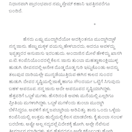
ನಿಧಾನವಾಗಿ ಪ್ರಾರಂಭವಾದ ನಮ್ಮ ಪ್ರೇಮ್ ಕಹಾನಿ ಇವತ್ತಿನವರೆಗೂ
ಬಂದಿದೆ.
*
ಹೆಸರು ಎಷ್ಟು ಮುದ್ದಾಗಿದೆಯೋ ಅದಕ್ಕಿಂತನೂ ಮುದ್ದಾಗಿದ್ದಾಳೆ
ನನ್ನ ಜಾನು. ಹೆಣ್ಣು ಮಕ್ಕಳ ವಯಸ್ಸು ಹೇಳಬಾರದು, ಆದರೂ ಅವಳದ್ದು
ಇಪ್ಪತ್ತಾರರ ಆಸುಪಾಸು ಇರಬಹುದು. ಅಂದಾಜಿನ ಮೇಲೆ ಹೇಳಿದ್ದು. ಖಾಸಗಿ
ಐ.ಟಿ. ಕಂಪೆನಿಯೊಂದರಲ್ಲಿ ಕೆಲಸ. ಜಾನು ತುಂಬಾ ಮಹತ್ವಾಕಾಂಕ್ಷಿಯುಳ್ಳ
ಹುಡುಗಿ. ಜೀವನದಲ್ಲಿ ಅನೇಕ ದೊಡ್ಡ ದೊಡ್ಡ ಗುರಿ ಇಟ್ಟುಕೊಂಡು ಅದನ್ನು
ತಲುಪುವ ದಾರಿಯಲ್ಲೇ ಮುನ್ನಡೆಯುತ್ತಿರುವ ಈಗಿನ ಕಾಲದ ಸುಂದರ
ಹುಡುಗಿ. ದೇವರ ಸೃಷ್ಟಿಯಲ್ಲಿ ಜಾಣ್ಮೆ ಹಾಗೂ ಸೌಂದರ್ಯ ಒಟ್ಟಿಗೆ ಸಿಗುವುದು
ಬಹಳ ಅಪರೂಪ. ನನ್ನ ಜಾನು ಅದೇ ಅಪರೂಪದ ಸೃಷ್ಟಿಯಾಗಿದ್ದಳು.
ಹೆತ್ತವರಿಗೆ ಒಬ್ಬಳೆ ಮಗಳು. ಹೆಸರಿನಂತೆ ಅವಳು ಮನೆಯಲ್ಲಿ ಎಲ್ಲರಿಗೂ
ಪ್ರೀತಿಯ ಮಗಳಾಗಿದ್ದಳು. ಒಬ್ಬಳೆ ಮಗಳೆಂದು ತುಂಬಾ ಮುದ್ದಾಗಿ
ಬೆಳೆಸಿದ್ದರೂ, ಅವಳಿಗೆ ತನ್ನ ಜವಬ್ದಾರಿಯ ಅರಿವಿತ್ತು. ತಾನು ಒಂದು ಒಳ್ಳೆಯ
ಕಂಪೆನಿಯಲ್ಲಿ, ಉತ್ತಮ ಹುದ್ದೆಯಲ್ಲಿ ಕೆಲಸ ಮಾಡಬೇಕು. ಕೈ ತುಂಬಾ ಸಂಬಳ
ಬರಬೇಕು, ಅಷ್ಟೇ ಅಲ್ಲ ಸದ್ಯದಲ್ಲೆ ವಿದೇಶಕ್ಕೆ ಹೋಗಿ, ಅಲ್ಲೇ ನೆಲೆಸುವ