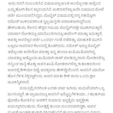
ಅದು ನನಗೆ ಸಂಬಂದಿಸಿದ ವಿಷಯವಲ್ಲ ಅಂತ ಅಂದ್ಕೊಂಡು ಅಲ್ಲಿಂದ
ಎದ್ದು ಹೋಗಿ ಕೆಲಸ ಪ್ರಾರಂಭಿಸಿದೆ. ಉಳಿದವರೆಲ್ಲಾ ಅದೇ ವಿಷಯದ ಮೇಲೆ
ಚರ್ಚೆ ಮುಂದುವರೆಸಿದ್ದರು. ಮೊಬೈಲ್ ವಿಷಯದಲ್ಲಿ ನನ್ನ ಸಹದ್ಯೋಗಿ
ರಮೇಶ್ ಉಳಿದವರಿಗಿಂತ ಸ್ವಲ್ಪ ಜಾಸ್ತಿನೇ ಪರಿಣತನಾಗಿದ್ದನೆಂದು
ಹೇಳಬಹುದು. ಕೆಲಸದ ಹೆಚ್ಚಿನ ಸಮಯ ಮೊಬೈಲ್‌ನಲ್ಲೇ ಮುಳುಗಿರುತ್ತಾನೆ.
ಯಾವಾಗ ನೋಡಿದ್ರೂ ಯಾರೊಂದಿಗಾದ್ರೂ ಚಾಟಿಂಗ್ ಮಾಡ್ತಾ ಇರುತ್ತಾನೆ.
ಆವತ್ತು ಅವರೆಲ್ಲರ ಚರ್ಚೆ ಒಂದರ್ಧ ಗಂಟೆ ನಡೆದಿತ್ತು. ಮಾತುಕತೆ ಮುಗಿಸಿ
ಎಲ್ಲರೂ ಅವರವರ ಕೆಲಸದಲ್ಲಿ ತೊಡಗಿದರು. ರಮೇಶ್ ಇನ್ನೂ ಮೊಬೈಲ್
ಇಟ್ಕೊಂಡು ಅದೇನೋ ಮಾಡ್ತಾ ಇದ್ದ. ತುಂಬಾ ಖುಷಿ ಖುಷಿಯಾಗಿದ್ದ.
ಯಾವತ್ತೂ ಅಷ್ಟೊಂದು ಖುಷಿಯಾಗಿ ಚಾಟ್ ಮಾಡಿದ್ದು ನಾನು ನೋಡಿರಲಿಲ್ಲ.
ನನ್ನಿಂದ ಜಾಸ್ತಿ ಹೊತ್ತು ಅವನ ಖುಷಿ ನೋಡಲಾಗಲಿಲ್ಲ. ಕುತೂಹಲದಿಂದ
ಅವನಲ್ಲಿ ಕೇಳಿಯೇ ಬಿಟ್ಟೆ. ಅದಕ್ಕವನು ಹೇಳಿದ್ದೇನೆಂದರೆ, ಅವನಿಗೆ ಯಾರೋ
ಹೊಸ ಗೆಳತಿ ಸಿಕ್ಕಿದ್ದಾಳೆಂದು. ಅವನ ಮಾತು ಕೇಳಿ ನಾನು ಒಂದು ಕ್ಷಣ
ಮೂಕಸ್ಮಿತನಾದೆ.
ವಯಸ್ಸಲ್ಲಿ ನನಗಿಂತ ಎರಡು ವರ್ಷ ಹಿರಿಯ, ಮದುವೆಯಾಗಿ ಒಬ್ಬ
ಮಗನಿದ್ದಾನೆ. ಈ ಪ್ರಾಯದಲ್ಲೂ ಅವನಿಗೆ ಇನ್ನೊಬ್ಬ ಗೆಳತಿಯಾ…! ಹುಡುಗಿಯ
ಫೋಟೊ ತೋರಿಸಿದ. ಅವಳಿಗೆ ಸುಮಾರು ಇಪ್ಪತೈದು ಇಪ್ಪತ್ತೇಳು
ವಯಸ್ಸಾಗಿರಬಹುದು. ನೋಡ್ಲಿಕ್ಕೆ ತುಂಬಾ ಸುಂದರವಾಗಿದ್ದಳು. ಅವನ