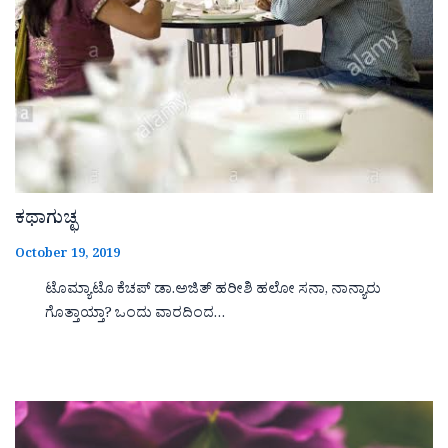
ಕಥಾಗುಚ್ಛ
October 19, 2019
ಟೊಮ್ಯಾಟೊ ಕೆಚಪ್ ಡಾ.ಅಜಿತ್ ಹರೀಶಿ ಹಲೋ ಸನಾ, ನಾನ್ಯಾರು
ಗೊತ್ತಾಯ್ತಾ? ಒಂದು ವಾರದಿಂದ…