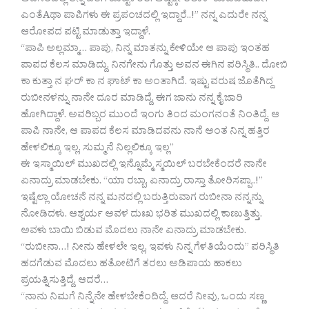
ಅವಸರದಲ್ಲಿ ತನ್ನ ಪತಿಗೆ ಕೊಟ್ಟಳಂತೆ. ಅಷ್ಟಕ್ಕೇ ತಲಾಕ್ ಕೊಡಬಹುದೇ?
ಎಂತೆAಥಾ ಪಾಪಿಗಳು ಈ ಪ್ರಪಂಚದಲ್ಲಿ ಇದ್ದಾರೆ..!” ನನ್ನ ಎದುರೇ ನನ್ನ
ಆರೋಪದ ಪಟ್ಟಿ ಮಾಡುತ್ತಾ ಇದ್ದಾಳೆ.
“ಪಾಪಿ ಅಲ್ಲಮ್ಮಾ… ಪಾಪು, ನಿನ್ನ ಮಾತನ್ನು ಕೇಳಿಯೇ ಆ ಪಾಪು ಇಂತಹ
ಪಾಪದ ಕೆಲಸ ಮಾಡಿದ್ದು. ನಿನಗೇನು ಗೊತ್ತು ಅವನ ಈಗಿನ ಪರಿಸ್ಥಿತಿ.. ದೋಬಿ
ಕಾ ಕುತ್ತಾ ನ ಘರ್ ಕಾ ನ ಘಾಟ್ ಕಾ ಅಂತಾಗಿದೆ. ಇಷ್ಟು ವರುಷ ಜೊತೆಗಿದ್ದ
ರುಬೀನಳನ್ನು ನಾನೇ ದೂರ ಮಾಡಿದ್ದೆ, ಈಗ ಜಾನು ನನ್ನ ಕೈ ಜಾರಿ
ಹೋಗಿದ್ದಾಳೆ. ಅವರಿಬ್ಬರ ಮುಂದೆ ಇಂಗು ತಿಂದ ಮಂಗನಂತೆ ನಿಂತಿದ್ದೆ. ಆ
ಪಾಪಿ ನಾನೇ, ಆ ಪಾಪದ ಕೆಲಸ ಮಾಡಿದವನು ನಾನೆ ಅಂತ ನಿನ್ನ ಹತ್ತಿರ
ಹೇಳಲಿಕ್ಕೂ ಇಲ್ಲ, ಸುಮ್ಮನೆ ನಿಲ್ಲಲಿಕ್ಕೂ ಇಲ್ಲ”
ಈ ಇಸ್ಮಾಯಿಲ್ ಮುಖದಲ್ಲಿ ಇನ್ನೊಮ್ಮೆ ಸ್ಮಯಿಲ್ ಬರಬೇಕೆಂದರೆ ನಾನೇ
ಏನಾದ್ರು ಮಾಡಬೇಕು. “ಯಾ ರಬ್ಬಾ, ಏನಾದ್ರು ರಾಸ್ತಾ ತೋರಿಸಪ್ಪಾ..!”
ಇಷ್ಟೆಲ್ಲಾ ಯೋಚನೆ ನನ್ನ ಮನದಲ್ಲಿ ಬರುತ್ತಿರುವಾಗ ರುಬೀನಾ ನನ್ನನ್ನು
ನೋಡಿದಳು. ಆಶ್ಚರ್ಯ ಅವಳ ದುಃಖ ಭರಿತ ಮುಖದಲ್ಲಿ ಕಾಣುತ್ತಿತ್ತು.
ಅವಳು ಬಾಯಿ ಬಿಡುವ ಮೊದಲು ನಾನೇ ಏನಾದ್ರು ಮಾಡಬೇಕು.
“ರುಬೀನಾ…! ನೀನು ಹೇಳಲೇ ಇಲ್ಲ, ಇವಳು ನಿನ್ನ ಗೆಳತಿಯೆಂದು” ಪರಿಸ್ಥಿತಿ
ಹದಗೆಡುವ ಮೊದಲು ಹತೋಟಿಗೆ ತರಲು ಅಡಿಪಾಯ ಹಾಕಲು
ಪ್ರಯತ್ನಿಸುತ್ತಿದ್ದೆ. ಆದರೆ…
“ನಾನು ನಿಮಗೆ ನಿನ್ನೆನೇ ಹೇಳಬೇಕೆಂದಿದ್ದೆ. ಆದರೆ ನೀವು, ಒಂದು ಸಣ್ಣ