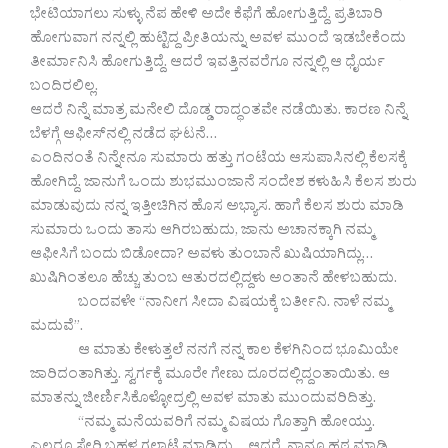
ಭೇಟಿಯಾಗಲು ಸುಳ್ಳು ನೆಪ ಹೇಳಿ ಅದೇ ಕೆಫೆಗೆ ಹೋಗುತ್ತಿದ್ದೆ. ಪ್ರತಿಬಾರಿ
ಹೋಗುವಾಗ ನನ್ನಲ್ಲಿ ಹುಟ್ಟಿದ್ದ ಪ್ರೀತಿಯನ್ನು ಅವಳ ಮುಂದೆ ಇಡಬೇಕೆಂದು
ತೀರ್ಮಾನಿಸಿ ಹೋಗುತ್ತಿದ್ದೆ. ಆದರೆ ಇವತ್ತಿನವರೆಗೂ ನನ್ನಲ್ಲಿ ಆ ಧೈರ್ಯ
ಬಂದಿರಲಿಲ್ಲ.
ಆದರೆ ನಿನ್ನೆ ಮಾತ್ರ ಮನೇಲಿ ದೊಡ್ಡ ರಾದ್ಧಂತವೇ ನಡೆಯಿತು. ಕಾರಣ ನಿನ್ನೆ
ಬೆಳಗ್ಗೆ ಆಫೀಸ್‌ನಲ್ಲಿ ನಡೆದ ಘಟನೆ…
ಎಂದಿನಂತೆ ನಿನ್ನೇನೂ ಸುಮಾರು ಹತ್ತು ಗಂಟೆಯ ಆಸುಪಾಸಿನಲ್ಲಿ ಕೆಲಸಕ್ಕೆ
ಹೋಗಿದ್ದೆ. ಜಾನುಗೆ ಒಂದು ಶುಭಮುಂಜಾನೆ ಸಂದೇಶ ಕಳುಹಿಸಿ ಕೆಲಸ ಶುರು
ಮಾಡುವುದು ನನ್ನ ಇತ್ತೀಚಿಗಿನ ಹೊಸ ಅಭ್ಯಾಸ. ಹಾಗೆ ಕೆಲಸ ಶುರು ಮಾಡಿ
ಸುಮಾರು ಒಂದು ತಾಸು ಆಗಿರಬಹುದು, ಜಾನು ಅಚಾನಕ್ಕಾಗಿ ನಮ್ಮ
ಆಫೀಸಿಗೆ ಬಂದು ಬಿಡೋದಾ? ಅವಳು ತುಂಬಾನೆ ಖುಷಿಯಾಗಿದ್ಲು…
ಖುಷಿಗಿಂತಲೂ ಹೆಚ್ಚು ತುಂಬ ಆತುರದಲ್ಲಿದ್ದಳು ಅಂತಾನೆ ಹೇಳಬಹುದು.
ಬಂದವಳೇ “ನಾನೀಗ ಸೀದಾ ವಿಷಯಕ್ಕೆ ಬರ್ತೀನಿ. ನಾಳೆ ನಮ್ಮ
ಮದುವೆ”.
ಆ ಮಾತು ಕೇಳುತ್ತಲೆ ನನಗೆ ನನ್ನ ಕಾಲ ಕೆಳಗಿನಿಂದ ಭೂಮಿಯೇ
ಜಾರಿದಂತಾಗಿತ್ತು. ಸ್ವರ್ಗಕ್ಕೆ ಮೂರೇ ಗೇಣು ದೂರದಲ್ಲಿದ್ದಂತಾಯಿತು. ಆ
ಮಾತನ್ನು ಜೀರ್ಣಿಸಿಕೊಳ್ಳೋದ್ರಲ್ಲಿ ಅವಳ ಮಾತು ಮುಂದುವರಿದಿತ್ತು.
“ನಮ್ಮ ಮನೆಯವರಿಗೆ ನಮ್ಮ ವಿಷಯ ಗೊತ್ತಾಗಿ ಹೋಯ್ತು.