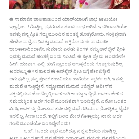
ಈ ಸಾಮಾಜಿಕ ಜಾಲತಾಣದಿಂದ ಯಾರ್‌ಯಾರಿಗೆ ಲಾಭ ಆಗಿದಿಯೋ
ಇಲ್ಲವೋ…! ಗೊತ್ತಿಲ್ಲ, ನನಗಂತೂ ತುಂಬ ಲಾಭ ಅಗಿದೆ. ಇದರಿಂದಾಗಿಯೇ
ಇವತ್ತು ನನ್ನ ಪ್ರೀತಿ ಗೆದ್ದು ಮುಂದಿನ ಹಂತಕ್ಕೆ ಹೋಗ್ತಿರೋದು. ಸಂಕ್ಷಿಪ್ತವಾಗಿ
ಹೇಳೋದಾದ್ರೆ ನಾನಿವತ್ತು ಮದುವೆ ಅಗ್ತಿರೋದು ಈ ಸಾಮಾಜಿಕ
ಜಾಲತಾಣದಿಂದಾನೇ. ಸುಮಾರು ಎರಡು ತಿಂಗಳ ನಮ್ಮ ಆನ್‌ಲೈನ್ ಪ್ರೀತಿ
ಇವತ್ತು ಮದುವೆ ಹಂತಕ್ಕೆ ಬಂದು ನಿಂತಿದೆ. ಈ ಪ್ರೀತಿ-ಪ್ರೇಮ ಅಂದರೇನೇ
ಹೀಗೆ; ಯಾವಾಗ, ಎಲ್ಲಿ, ಹೇಗೆ ಪ್ರಾರಂಭ ಆಗುತ್ತದೆಂದು ಗೊತ್ತಾಗುವುದಿಲ್ಲ.
ಅದರಲ್ಲೂ ಈಗಿನ ಕಾಲದ ಈ ಆನ್‌ಲೈನ್ ಪ್ರೀತಿ ಬಗ್ಗೆ ಹೇಳಲಿಕ್ಕೇನೆ
ಆಗುವುದಿಲ್ಲ. ನನ್ನ ಪ್ರೇಮ್ ಕಹಾನಿಯೂ ಹಾಗೆಯೇ. ಸ್ಟಾರ್ಟ್ ಆಗಿ, ಇವತ್ತು
ಮದುವೆ ಆಗುತ್ತಿದ್ದೇನೆ. ಸದ್ಯಕ್ಕೀವಾಗ ಮದುವೆ ರಿಜಿಸ್ಟರ್ ಆಫೀಸ್‌ನ
ಪಕ್ಕದಲ್ಲಿರುವ ಹೋಟೆಲ್ನಲ್ಲಿ ಅವಳಿಗಾಗಿ ಕಾಯ್ತಾ ಇದ್ದೇನೆ. ಅವಳು ಹೇಳಿದ
ಸಮಯಕ್ಕಿಂತ ಅರ್ಧ ಗಂಟೆ ಮುಂಚಿತವಾಗಿ ಬಂದಿದ್ದೇನೆ. ಏನೋ ಒಂತರ
ಖುಷಿ, ಅವಳನ್ನು ನೋಡುವ ತವಕದಲ್ಲಿ ಮನೆ ಗಡಿಯಾರ ನೋಡ್ಲಿಕ್ಕೂ ಟೈಮ್
ಇರಲಿಲ್ಲ. ಸೀದಾ ಬಂದೆ. ಇಲ್ಲಿಗೆ ಬಂದ ಮೇಲೆ ಗೊತ್ತಾಯ್ತು, ನಾನು ಅರ್ಧ
ಗಂಟೆ ಮುಂಚೆಯೇ ಬಂದಿದ್ದೇನೆಂದು!
ಒಹ್..! ಒಂದು ಪ್ಯಾರ ಮುಗಿದ್ರೂ, ನನ್ನ ಪರಿಚಯ ಮಾಡ್ಲಿಲ್ಲ