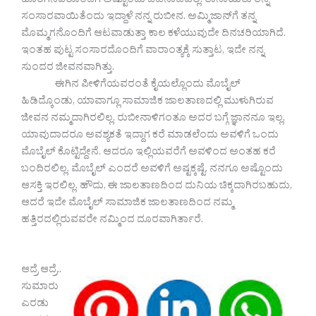
ಹೊರಗಿನವರೊಂದಿಗೆ ಅಷ್ಟೊಂದು ಒಡನಾಟವಿಲ್ಲ. ತಾನಾಯಿತು ತನ್ನ
ಸಂಸಾರವಾಯಿತೆಂದು ಇದ್ದಾಳೆ ನನ್ನ ರುಬೀನ. ಅಮ್ಮಿಜಾನ್‌ಗೆ ತನ್ನ
ಮೊಮ್ಮಗನೊಂದಿಗೆ ಆಟವಾಡುತ್ತಾ ಕಾಲ ಕಳೆಯುವುದೇ ದಿನಚರಿಯಾಗಿದೆ.
ಇಂತಹ ಪುಟ್ಟ ಸಂಸಾರದೊಂದಿಗೆ ವಾರಾಂತ್ಯಕ್ಕೆ ಸುತ್ತಾಟ, ಇದೇ ನನ್ನ
ಸುಂದರ ಜೀವನವಾಗಿತ್ತು.
ಈಗಿನ ಪೀಳಿಗೆಯವರಂತೆ ಕೈಯಲ್ಲೊಂದು ಮೊಬೈಲ್
ಹಿಡಿದ್ಕೊಂಡು, ಯಾವಾಗ್ಲೂ ಸಾಮಾಜಿಕ ಜಾಲತಾಣದಲ್ಲಿ ಮುಳುಗಿರುವ
ಜೀವನ ನಮ್ಮದಾಗಿರಲಿಲ್ಲ. ರುಬೀನಾಳಿಗಂತೂ ಅದರ ಬಗ್ಗೆ ಜ್ಞಾನನೂ ಇಲ್ಲ.
ಯಾವುದಾದರೂ ಅವಶ್ಯಕತೆ ಇದ್ದಾಗ ಕರೆ ಮಾಡಲೆಂದು ಅವಳಿಗೆ ಒಂದು
ಮೊಬೈಲ್ ಕೊಟ್ಟಿದ್ದೇನೆ. ಆದರೂ ಇಲ್ಲಿಯವರೆಗೆ ಅವಳಿಂದ ಅಂತಹ ಕರೆ
ಬಂದಿರಲಿಲ್ಲ. ಮೊಬೈಲ್ ಎಂದರೆ ಅವಳಿಗೆ ಅಷ್ಟಕ್ಕಷ್ಟೆ. ನನಗೂ ಅಷ್ಟೊಂದು
ಆಸಕ್ತಿ ಇರಲಿಲ್ಲ. ಹೌದು, ಈ ಜಾಲತಾಣದಿಂದ ದುನಿಯ ಚಿಕ್ಕದಾಗಿರಬಹುದು,
ಆದರೆ ಇದೇ ಮೊಬೈಲ್ ಸಾಮಾಜಿಕ ಜಾಲತಾಣದಿಂದ ನಮ್ಮ
ಹತ್ತಿರದಲ್ಲಿರುವವರೇ ನಮ್ಮಿಂದ ದೂರವಾಗಿರ್ತಾರೆ.
ಆದ್ರೆ ಆದ್ರೆ..
ಸುಮಾರು
ಎರಡು