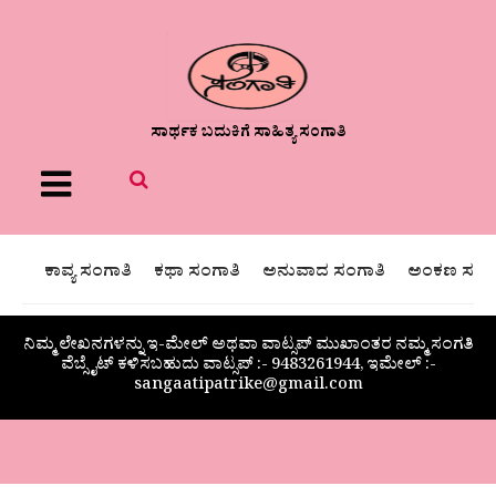
ಸಾರ್ಥಕ ಬದುಕಿಗೆ ಸಾಹಿತ್ಯ ಸಂಗಾತಿ
Menu
ಕಾವ್ಯ ಸಂಗಾತಿ
ಕಥಾ ಸಂಗಾತಿ
ಅನುವಾದ ಸಂಗಾತಿ
ಅಂಕಣ ಸಂಗಾ
ನಿಮ್ಮ ಲೇಖನಗಳನ್ನು ಇ-ಮೇಲ್ ಅಥವಾ ವಾಟ್ಸಪ್ ಮುಖಾಂತರ ನಮ್ಮ ಸಂಗತಿ
ವೆಬ್ಸೈಟ್ ಕಳಿಸಬಹುದು ವಾಟ್ಸಪ್‌ :- 9483261944, ಇಮೇಲ್ :-
sangaatipatrike@gmail.com