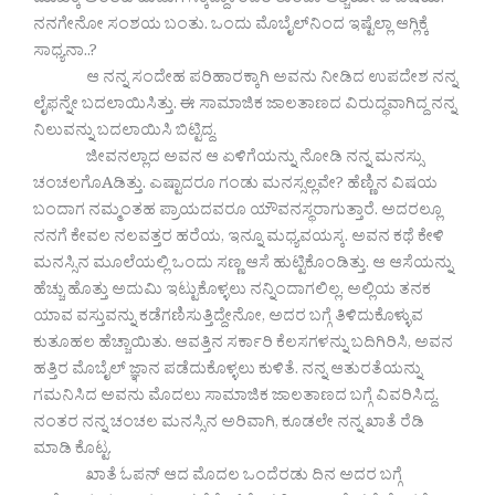
ಮುಖಕ್ಕೆ ಅಂತಹ ಹುಡುಗಿ ಸಿಕ್ಕಿದ್ದಾಳೆಂದರೆ ತುಂಬಾ ಆಶ್ಚರ್ಯದ ವಿಷಯ.
ನನಗೇನೋ ಸಂಶಯ ಬಂತು. ಒಂದು ಮೊಬೈಲ್‌ನಿಂದ ಇಷ್ಟೆಲ್ಲಾ ಆಗ್ಲಿಕ್ಕೆ
ಸಾಧ್ಯನಾ..?
ಆ ನನ್ನ ಸಂದೇಹ ಪರಿಹಾರಕ್ಕಾಗಿ ಅವನು ನೀಡಿದ ಉಪದೇಶ ನನ್ನ
ಲೈಫನ್ನೇ ಬದಲಾಯಿಸಿತ್ತು. ಈ ಸಾಮಾಜಿಕ ಜಾಲತಾಣದ ವಿರುದ್ಧವಾಗಿದ್ದ ನನ್ನ
ನಿಲುವನ್ನು ಬದಲಾಯಿಸಿ ಬಿಟ್ಟಿದ್ದ.
ಜೀವನಲ್ಲಾದ ಅವನ ಆ ಏಳಿಗೆಯನ್ನು ನೋಡಿ ನನ್ನ ಮನಸ್ಸು
ಚಂಚಲಗೊAಡಿತ್ತು. ಎಷ್ಟಾದರೂ ಗಂಡು ಮನಸ್ಸಲ್ಲವೇ? ಹೆಣ್ಣಿನ ವಿಷಯ
ಬಂದಾಗ ನಮ್ಮಂತಹ ಪ್ರಾಯದವರೂ ಯೌವನಸ್ಥರಾಗುತ್ತಾರೆ. ಅದರಲ್ಲೂ
ನನಗೆ ಕೇವಲ ನಲವತ್ತರ ಹರೆಯ, ಇನ್ನೂ ಮಧ್ಯವಯಸ್ಕ. ಅವನ ಕಥೆ ಕೇಳಿ
ಮನಸ್ಸಿನ ಮೂಲೆಯಲ್ಲಿ ಒಂದು ಸಣ್ಣ ಆಸೆ ಹುಟ್ಟಿಕೊಂಡಿತ್ತು. ಆ ಆಸೆಯನ್ನು
ಹೆಚ್ಚು ಹೊತ್ತು ಅದುಮಿ ಇಟ್ಟುಕೊಳ್ಳಲು ನನ್ನಿಂದಾಗಲಿಲ್ಲ. ಅಲ್ಲಿಯ ತನಕ
ಯಾವ ವಸ್ತುವನ್ನು ಕಡೆಗಣಿಸುತ್ತಿದ್ದೇನೋ, ಅದರ ಬಗ್ಗೆ ತಿಳಿದುಕೊಳ್ಳುವ
ಕುತೂಹಲ ಹೆಚ್ಚಾಯಿತು. ಆವತ್ತಿನ ಸರ್ಕಾರಿ ಕೆಲಸಗಳನ್ನು ಬದಿಗಿರಿಸಿ, ಅವನ
ಹತ್ತಿರ ಮೊಬೈಲ್ ಜ್ಞಾನ ಪಡೆದುಕೊಳ್ಳಲು ಕುಳಿತೆ. ನನ್ನ ಆತುರತೆಯನ್ನು
ಗಮನಿಸಿದ ಅವನು ಮೊದಲು ಸಾಮಾಜಿಕ ಜಾಲತಾಣದ ಬಗ್ಗೆ ವಿವರಿಸಿದ್ದ.
ನಂತರ ನನ್ನ ಚಂಚಲ ಮನಸ್ಸಿನ ಅರಿವಾಗಿ, ಕೂಡಲೇ ನನ್ನ ಖಾತೆ ರೆಡಿ
ಮಾಡಿ ಕೊಟ್ಟ.
ಖಾತೆ ಓಪನ್ ಆದ ಮೊದಲ ಒಂದೆರಡು ದಿನ ಅದರ ಬಗ್ಗೆ