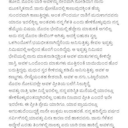
ಹೋದೆ. ಮೊದಲ ಬಾರಿ ಅವಳನ್ನು ನೇರವಾಗಿ ನೋಡಿದಾಗ ನಾನು
ಮೂಕಸ್ಮಿತನಾದೆ. ಜಾನು ಫೋಟೊದಲ್ಲಿ ಕಾಣುವುದಕ್ಕಿಂತ ಹೆಚ್ಚು
ಸುಂದರವಾಗಿ ಕಾಣುತ್ತಿದ್ದಳು. ಅಂತ ಸೌಂದರ್ಯ ರಾಶಿಗೆ ಮರುಳಾಗದವನು
ಯಾರೂ ಇರಲಿಕ್ಕಿಲ್ಲ. ಅಂತವಳು ನನ್ನ ಗೆಳತಿ ಎಂದು ಹೇಳಿಕೊಳ್ಳುವುದು ನನ್ನ
ಹೆಮ್ಮೆಯ ವಿಷಯ. ಮೊದಲ ಭೇಟಿಯಲ್ಲಿ ಹೆಚ್ಚೇನು ಮಾತುಕತೆ ಆಗಲಿಲ್ಲ.
ಅದು ನನ್ನ ಮೊದಲ ಡೇಟಿಂಗ್ ಆಗಿತ್ತು. ಅದಕ್ಕೆ ಬಹುಶಃ ಸ್ವಲ್ಪ
ಒಳಗಿಂದೊಳಗೆ ಭಯಭೀತನಾಗಿದ್ದೆನೆಂದು ಅನಿಸುತ್ತಿತ್ತು. ಕೇವಲ ಇಪ್ಪತ್ತು
ನಿಮಿಷದಲ್ಲಿ ಅಲ್ಲಿಂದ ಹೊರಗೆ ಬಂದಿದ್ದೆವು. ಆ ಇಪ್ಪತ್ತು ನಿಮಿಷದ
ಭೇಟಿಯಲ್ಲಿ ನಾನು ಮಾತನಾಡಿದ್ದಕ್ಕಿಂತ ಅವಳ ಮಾತುಗಳನ್ನು ಕೇಳಿದ್ದೇ
ಜಾಸ್ತಿ. ಅವಳ ಒಂದೊಂದು ಮಾತುಗಳು ಮುತ್ತಿನಂತೆ ಬಾಯಿಯಿಂದ ಹೊರ
ಬರುತ್ತಿದ್ದವು. ಮಧುರ ಸ್ವರ ಕೇಳಿದಷ್ಟು ಕಡಿಮೆ ಅನಿಸುತ್ತಿತ್ತು. ಆವಳ ಆ
ಕಣ್ಣುಗಳು, ರೇಷ್ಮೆಯಂತಹ ಕೇಶರಾಶಿ, ಅವಳ ಆ ನಗು, ಒಟ್ಟಾರೆಯಾಗಿ
ಮೊದಲ ನೋಟದಲ್ಲೇ ಅವಳ ಪ್ರೀತಿಯ ಬಲೆಗೆ ಸಿಲುಕ್ಕಿದ್ದೆ.
ಆವತ್ತು ರಾತ್ರಿ ಇಡೀ ನಿದ್ದೆ ಇರಲಿಲ್ಲ. ನನ್ನ ಪರಿಸ್ಥಿತಿ ಮನೆಯಲ್ಲಿ ಯಾರಲ್ಲೂ
ಹೇಳಿಕೊಳ್ಳುವಂತದ್ದಾಗಿರಲಿಲ್ಲ. ಬಹುಶಃ ನಿಜವಾದ ಪ್ರೀತಿ ಎಂದರೆ ಇದೇ
ಇರಬೇಕು. ಈ ಪ್ರೀತಿ ಪ್ರೇಮ ಯಾರಿಗೂ, ಯಾವ ಪ್ರಾಯದಲ್ಲೂ
ಆಗಬಹುದೆಂಬುದ್ದಕ್ಕೆ ನಾನೇ ಉತ್ತಮ ಉದಾಹರಣೆ. ನನ್ನ ಹದಿನೈದು ವರ್ಷದ
ಸರ್ವಿಸ್‌ನಲ್ಲಿ ಯಾವತ್ತು ವಿನಃ ಕಾರಣ ರಜೆ ಹಾಕದವನು, ಜಾನು ಗೆಳೆತನ
ಆದ್ಮೇಲೆ ಎರಡು ತಿಂಗಳಲ್ಲಿ ನಾಲಕ್ಕು ಐದು ಬಾರಿ ರಜಾ ಹಾಕಿದ್ದೆ. ಅವಳನ್ನು