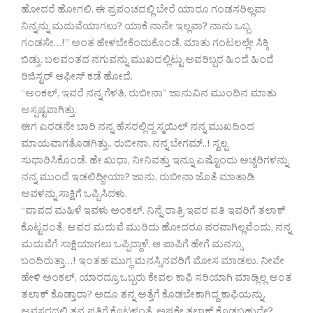
ಹೋದರೆ ಹೋಗಲಿ. ಈ ಪ್ರಪಂಚದಲ್ಲಿ ಬೇರೆ ಯಾರೂ ಗಂಡಸರಿಲ್ಲವಾ
ನಿನ್ನನ್ನು ಮದುವೆಯಾಗಲು? ಯಾಕೆ ನಾನೇ ಇಲ್ಲವಾ? ನಾನು ಒಬ್ಬ
ಗಂಡಸೇ…!” ಅಂತ ಹೇಳಬೇಕೆಂದುಕೊಂಡೆ. ಮಾತು ಗಂಟಲಲ್ಲೇ ಸಿಕ್ಕಿ
ಬಿಡ್ತು. ಬಲವಂತದ ನಗುವನ್ನು ಮುಖದಲ್ಲಿಟ್ಟು ಅವರಿಬ್ಬರ ಹಿಂದೆ ಹಿಂದೆ
ರಿಜಿಸ್ಟರ್ ಆಫೀಸ್ ಕಡೆ ಹೋದೆ.
“ಅಂಕಲ್, ಇವರೆ ನನ್ನ ಗೆಳತಿ, ರುಬೀನಾ” ಜಾನುವಿನ ಮುಂದಿನ ಮಾತು
ಅಸ್ಪಷ್ಟವಾಗಿತ್ತು.
ಈಗ ಎರಡನೇ ಬಾರಿ ನನ್ನ ಹೆಸರಲ್ಲಿದ್ದ ಸ್ಮಯಿಲ್ ನನ್ನ ಮುಖದಿಂದ
ಮಾಯವಾಗತೊಡಗಿತ್ತು.. ರುಬೀನಾ, ನನ್ನ ಬೇಗಮ್..! ಸ್ವಲ್ಪ
ಸುಧಾರಿಸಿಕೊಂಡೆ. ಹೇ ಖುಧಾ, ನೀನಿವತ್ತು ಇನ್ನೂ ಎಷ್ಟೊಂದು ಅಚ್ಚರಿಗಳನ್ನು
ನನ್ನ ಮುಂದೆ ಇಡಲಿದ್ದೀಯಾ? ಜಾನು, ರುಬೀನಾ ಜೊತೆ ಮಾತಾಡಿ
ಅವಳನ್ನು ಸಾಕ್ಷಿಗೆ ಒಪ್ಪಿಸಿದಳು.
“ಪಾಪದ ಮಹಿಳೆ ಇವಳು ಅಂಕಲ್. ನಿನ್ನೆ ರಾತ್ರಿ ಇವರ ಪತಿ ಇವರಿಗೆ ತಲಾಕ್
ಕೊಟ್ಟರಂತೆ. ಅವರ ಮದುವೆ ಮುರಿದು ಹೋದರೂ ಪರವಾಗಿಲ್ಲವೆಂದು, ನನ್ನ
ಮದುವೆಗೆ ಸಾಕ್ಷಿಯಾಗಲು ಒಪ್ಪಿದ್ದಾಳೆ. ಆ ಪಾಪಿಗೆ ಹೇಗೆ ಮನಸ್ಸು
ಬಂದಿರುತ್ತಾ…! ಇಂತಹ ಮುಗ್ಧ ಮನಸ್ಸಿನವರಿಗೆ ಮೋಸ ಮಾಡಲು. ನೀವೇ
ಹೇಳಿ ಅಂಕಲ್, ಯಾರದ್ರೂ ಒಬ್ಬರು ಕೇವಲ ಕಾಫಿ ಸರಿಯಾಗಿ ಮಾಡ್ಲಿಲ್ಲ ಅಂತ
ತಲಾಕ್ ಕೊಡ್ತಾರಾ? ಅದೂ ತನ್ನ ಅತ್ತೆಗೆ ಕೊಡಬೇಕಾಗಿದ್ದ ಕಾಫಿಯನ್ನು,