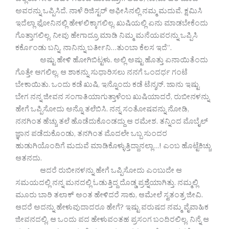
ಎಲ್ಲರೂ ಸೇರಿ ಬಹಳ ಗಲಾಟೆ ಮಾಡಿದ್ರು… ಆದರೆ, ನಾನೂ ಹಠ ಮಾಡಿ
ಅವರನ್ನು ಒಪ್ಪಿಸಿದೆ. ನಾಳೆ ರಿಜಿಸ್ಟರ್ ಆಫೀಸಿನಲ್ಲಿ ನಮ್ಮ ಮದುವೆ. ಕ್ಷಮಿಸಿ
ಇದೆಲ್ಲಾ ಫೋನಿನಲ್ಲಿ ಹೇಳಲಿಕ್ಕಾಗಲಿಲ್ಲ. ಖುಷಿಯಲ್ಲಿ ಏನು ಮಾಡಬೇಕೆಂದು
ಗೊತ್ತಾಗಲಿಲ್ಲ. ನೀವು ಹೇಗಾದ್ರೂ ಮಾಡಿ ನಿಮ್ಮ ಮನೆಯವರನ್ನು ಒಪ್ಪಿಸಿ
ಕರ್ಕೊಂಡು ಬನ್ನಿ. ನಾನಿನ್ನು ಬರ್ತೀನಿ…ತುಂಬಾ ಕೆಲಸ ಇದೆ”.
ಅಷ್ಟು ಹೇಳಿ ಹೋಗಿಬಿಟ್ಟಳು. ಅಲ್ಲಿ ಅಷ್ಟು ಹೊತ್ತು ಏನಾಯಿತೆಂದು
ಗೊತ್ತೇ ಆಗಲಿಲ್ಲ. ಆ ಶಾಕನ್ನು ಸುಧಾರಿಸಲು ನನಗೆ ಒಂದರ್ಧ ಗಂಟೆ
ಬೇಕಾಯಿತು. ಒಂದು ಕಡೆ ಖುಷಿ, ಇನ್ನೊಂದು ಕಡೆ ಟೆನ್ಶನ್. ಜಾನು ಇಷ್ಟು
ಬೇಗ ನನ್ನ ಜೀವನ ಸಂಗಾತಿಯಾಗುತ್ತಾಳೆಂಬ ಖುಷಿಯಾದರೆ, ರುಬೀನಳನ್ನು
ಹೇಗೆ ಒಪ್ಪಿಸೋದು ಅನ್ನೊ ತಲೆಬಿಸಿ. ನನ್ನ ಸಂತೋಷವನ್ನು ನೋಡಿ,
ನನಗಿಂತ ಹೆಚ್ಚು ತಲೆ ಹೊಡೆದುಕೊಂಡದ್ದು ಆ ರಮೇಶ. ತನ್ನಿಂದ ಮೊಬೈಲ್
ಜ್ಞಾನ ಪಡೆದುಕೊಂಡು, ತನಗಿಂತ ಮೊದಲೇ ಒಬ್ಬ ಸುಂದರ
ಹುಡುಗಿಯೊಂದಿಗೆ ಮದುವೆ ಮಾಡಿಕೊಳ್ಳುತ್ತಿದ್ದಾನಲ್ಲಾ…! ಎಂಬ ಹೊಟ್ಟೆಕಿಚ್ಚು
ಆತನದು.
ಆದರೆ ರುಬೀನಳನ್ನು ಹೇಗೆ ಒಪ್ಪಿಸೋದು ಎಂಬುದೇ ಆ
ಸಮಯದಲ್ಲಿ ನನ್ನ ಮನದಲ್ಲಿ ಓಡುತ್ತಿದ್ದ ದೊಡ್ಡ ಪ್ರಶ್ನೆಯಾಗಿತ್ತು. ನಮ್ಮಲ್ಲಿ
ಮೂರು ಬಾರಿ ತಲಾಕ್ ಅಂತ ಹೇಳಿದರೆ ಸಾಕು, ಆಮೇಲೆ ಸ್ವತಂತ್ರ ಜೀವಿ.
ಆದರೆ ಅದನ್ನು ಹೇಳುವುದಾದರೂ ಹೇಗೆ? ಇಷ್ಟು ವರುಷದ ನಮ್ಮ ವೈವಾಹಿಕ
ಜೀವನದಲ್ಲಿ, ಆ ಒಂದು ಪದ ಹೇಳುವಂತಹ ಪ್ರಸಂಗ ಬಂದಿರಲಿಲ್ಲ. ನಿನ್ನೆ ಆ