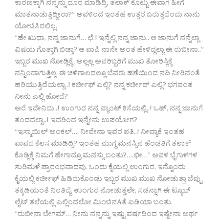
ಕಾರಣಕ್ಕಾಗಿ ನನ್ನನ್ನು ದೂರ ಮಾಡಿದ್ರಿ. ತಲಾಕ್ ಕೊಟ್ಟು ಈವಾಗ ಹೀಗೆ
ಮಾತನಾಡುತ್ತಿದ್ದೀರಾ?” ಅವಳಿಂದ ಇಂತಹ ಉತ್ತರ ಬರುತ್ತದೆಂದು ನಾನು
ಯೋಚಿಸಿರಲಿಲ್ಲ.
“ಹೇ ಖುಧಾ, ನನ್ನ ಜಾನುಗೆ… ಛೆ.! ಇನ್ನೆಲ್ಲಿ ನನ್ನ ಜಾನು.. ಆ ಜಾನುಗೆ ನನ್ನೆಲ್ಲಾ
ವಿಷಯ ಗೊತ್ತಾಗಿ ಬಿಡ್ತಾ? ಆ ಪಾಪಿ ನಾನೇ ಅಂತ ಹೇಳಿದ್ಲಲ್ಲಾ ಈ ರುಬೀನಾ..”
ಇಬ್ಬರ ಮುಖ ನೋಡ್ಲಿಕ್ಕೆ, ಅಲ್ಲಲ್ಲ ಅವರಿಬ್ಬರಿಗೆ ಮುಖ ತೋರಿಸ್ಲಿಕ್ಕೆ
ನನ್ನಿಂದಾಗುತ್ತಿಲ್ಲ. ಈ ಚಳಿಗಾಲದಲ್ಲೂ ಬೆವರು ಹಣೆಯಿಂದ ನದಿ ನೀರಿನಂತೆ
ಹರಿಯುತ್ತಿದೆಯಲ್ಲಾ..! ಕರ್ಚೀಫ್ ಎಲ್ಲಿ? ನನ್ನ ಕರ್ಚೀಫ್ ಎಲ್ಲಿ? ಭಗವಂತ
ನೀನು ಎಲ್ಲಿ ಹೋದೆ?
ಅರೆ ಇದೇನಿದು..! ಉಂಗುರ ನನ್ನ ಪ್ಯಾಂಟ್ ಕಿಸೆಯಲ್ಲಿ..! ಒಹ್, ನನ್ನ ಜಾನುಗೆ
ತಂದದಲ್ವಾ..! ಇದರಿಂದ ಇನ್ನೇನು ಉಪಯೋಗ?
“ಇಸ್ಮಾಯಿಲ್ ಅಂಕಲ್…. ನೀವೇನಾ ಇವರ ಪತಿ..! ನೀವ್ಯಾಕೆ ಇಂತಹ
ಪಾಪದ ಕೆಲಸ ಮಾಡಿದ್ರಿ? ಇಂತಹ ಮುಗ್ಧ ಮನಸ್ಸಿನ ಹೆಂಡತಿಗೆ ತಲಾಕ್
ಕೊಡ್ಲಿಕ್ಕೆ ನಿಮಗೆ ಹೇಗಾದ್ರೂ ಮನಸ್ಸು ಬಂತು?….ಛೀ…” ಅವಳ ಭೈಗುಳಗಳ
ಸುರಿಮಳೆ ಪ್ರಾರಂಭವಾದವು. ಒಂದು ಕೈಯಲ್ಲಿ ಉಂಗುರ, ಇನ್ನೊಂದು
ಕೈಯಲ್ಲಿ ಕರ್ಚೀಫ್ ಹಿಡಿದುಕೊಂಡು ಇಬ್ಬರ ಮುಖ ಮುಖ ನೋಡುತ್ತಾ ಬೆಪ್ಪು
ತಕ್ಕಡಿಯಂತೆ ನಿಂತಿದ್ದೆ. ಉಂಗುರ ನೋಡುತ್ತಲೇ, ಸಡನ್ನಾಗಿ ಈ ಟ್ಯೂಬ್
ಲೈಟ್ ತಲೆಯಲ್ಲಿ ಎಲ್ಲಿಂದಲೋ ಮಿಂಚಿನAತೆ ಐಡಿಯಾ ಬಂತು.
“ರುಬೀನಾ ಬೇಗಮ್… ನೀನು ನನ್ನನ್ನು ಇಷ್ಟು ವರ್ಷದಿಂದ ಇಷ್ಟೇನಾ ಅರ್ಥ