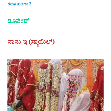
ಕಥಾ ಸಂಗಾತಿ
ರೂಪೇಶ್
ನಾನು ಇ (ಸ್ಮಾಯಿಲ್)