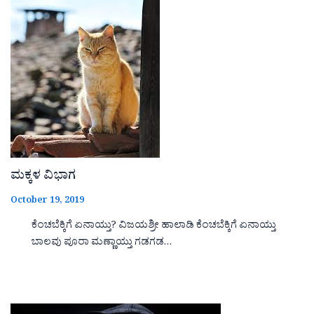
ಮಕ್ಕಳ ವಿಭಾಗ
October 19, 2019
ಕೆಂಚಬೆಕ್ಕಿಗೆ ಏನಾಯ್ತು? ವಿಜಯಶ್ರೀ ಹಾಲಾಡಿ ಕೆಂಚಬೆಕ್ಕಿಗೆ ಏನಾಯ್ತು
ಬಾಲವು ಪೂರಾ ಮಣ್ಣಾಯ್ತು ಗಡಗಡ…