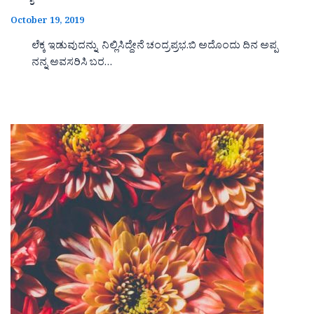
October 19, 2019
ಲೆಕ್ಕ ಇಡುವುದನ್ನು ನಿಲ್ಲಿಸಿದ್ದೇನೆ ಚಂದ್ರಪ್ರಭ.ಬಿ ಅದೊಂದು ದಿನ ಅಪ್ಪ
ನನ್ನ ಅವಸರಿಸಿ ಬರ…