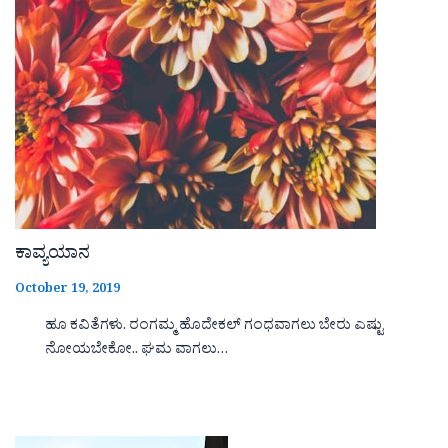
ಕಾವ್ಯಯಾನ
October 19, 2019
ಹೂ ಕವಿತೆಗಳು. ರಂಗಮ್ಮ ಹೊದೇಕಲ್ ಗಂಧವಾಗಲು ಬೇರು ಎಷ್ಟು
ನೋಯಬೇಕೋ.. ಘಮ ವಾಗಲು…