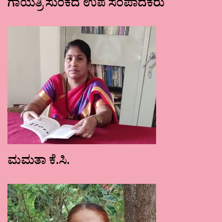
ಗಾಯತ್ರಿ ಸುಂಕದ ಉಪ ಸಂಪಾದಕರು
ಮಮತಾ ಕೆ.ಸಿ.