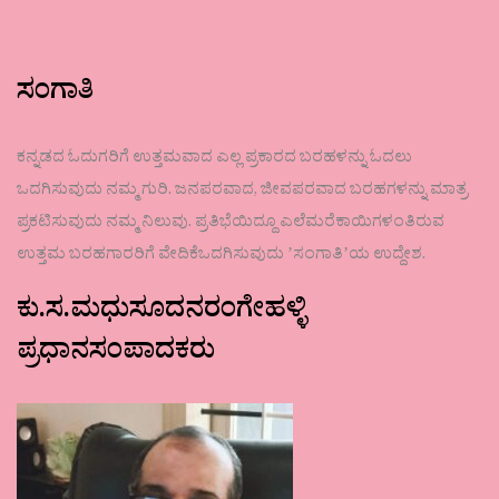
ಸಂಗಾತಿ
ಕನ್ನಡದ ಓದುಗರಿಗೆ ಉತ್ತಮವಾದ ಎಲ್ಲ ಪ್ರಕಾರದ ಬರಹಳನ್ನು ಓದಲು
ಒದಗಿಸುವುದು ನಮ್ಮ ಗುರಿ. ಜನಪರವಾದ, ಜೀವಪರವಾದ ಬರಹಗಳನ್ನು ಮಾತ್ರ
ಪ್ರಕಟಿಸುವುದು ನಮ್ಮ ನಿಲುವು. ಪ್ರತಿಭೆಯಿದ್ದೂ ಎಲೆಮರೆಕಾಯಿಗಳಂತಿರುವ
ಉತ್ತಮ ಬರಹಗಾರರಿಗೆ ವೇದಿಕೆಒದಗಿಸುವುದು ʼಸಂಗಾತಿʼಯ ಉದ್ದೇಶ.
ಕು.ಸ.ಮಧುಸೂದನರಂಗೇಹಳ್ಳಿ
ಪ್ರಧಾನಸಂಪಾದಕರು