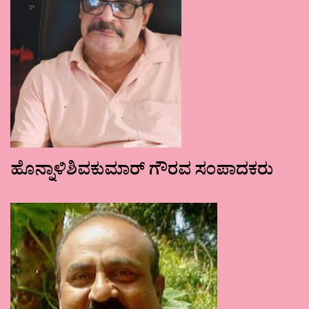
ಹೊನ್ನಾಳಿಶಿವಕುಮಾರ್ ಗೌರವ ಸಂಪಾದಕರು