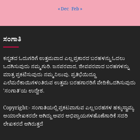
« Dec
Feb »
ಸಂಗಾತಿ
ಕನ್ನಡದ ಓದುಗರಿಗೆ ಉತ್ತಮವಾದ ಎಲ್ಲ ಪ್ರಕಾರದ ಬರಹಳನ್ನು ಓದಲು
ಒದಗಿಸುವುದು ನಮ್ಮ ಗುರಿ. ಜನಪರವಾದ, ಜೀವಪರವಾದ ಬರಹಗಳನ್ನು
ಮಾತ್ರ ಪ್ರಕಟಿಸುವುದು ನಮ್ಮ ನಿಲುವು. ಪ್ರತಿಭೆಯಿದ್ದೂ
ಎಲೆಮರೆಕಾಯಿಗಳಂತಿರುವ ಉತ್ತಮ ಬರಹಗಾರರಿಗೆ ವೇದಿಕೆಒದಗಿಸುವುದು
ʼಸಂಗಾತಿʼಯ ಉದ್ದೇಶ.
Copyright:- ಸಂಗಾತಿಯಲ್ಲಿ ಪ್ರಕಟವಾಗುವ ಎಲ್ಲ ಬರಹಗಳ ಹಕ್ಕುಸ್ವಾಮ್ಯ
ಆಯಾಲೇಖಕರದೇ ಆಗಿದ್ದು ಅವರ ಅಭಿಪ್ರಾಯಗಳಹೊಣೆಗಾರಿಕೆ ಸದರಿ
ಲೇಖಕರದೆ ಆಗಿರುತ್ತದೆ