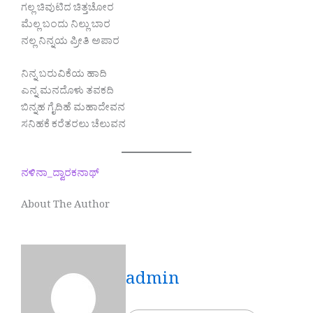
ಗಲ್ಲ ಚಿವುಟಿದ ಚಿತ್ತಚೋರ
ಮೆಲ್ಲ ಬಂದು ನಿಲ್ಲು ಬಾರ
ನಲ್ಲ ನಿನ್ನಯ ಪ್ರೀತಿ ಅಪಾರ
ನಿನ್ನ ಬರುವಿಕೆಯ ಹಾದಿ
ಎನ್ನ ಮನದೊಳು ತವಕದಿ
ಬಿನ್ನಹ ಗೈದಿಹೆ ಮಹಾದೇವನ
ಸನಿಹಕೆ ಕರೆತರಲು ಚೆಲುವನ
ನಳಿನಾ_ದ್ವಾರಕನಾಥ್
About The Author
admin