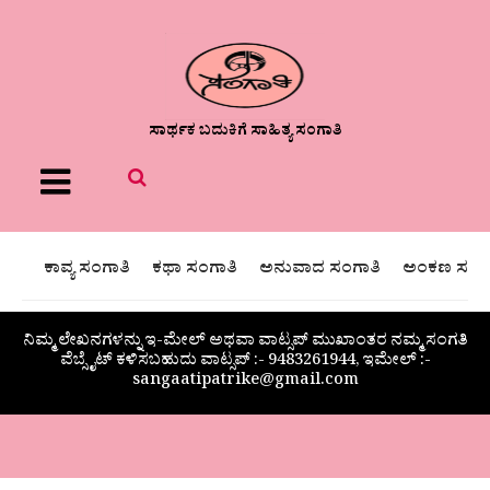
ಸಾರ್ಥಕ ಬದುಕಿಗೆ ಸಾಹಿತ್ಯ ಸಂಗಾತಿ
Menu
ಕಾವ್ಯ ಸಂಗಾತಿ
ಕಥಾ ಸಂಗಾತಿ
ಅನುವಾದ ಸಂಗಾತಿ
ಅಂಕಣ ಸಂಗಾ
ನಿಮ್ಮ ಲೇಖನಗಳನ್ನು ಇ-ಮೇಲ್ ಅಥವಾ ವಾಟ್ಸಪ್ ಮುಖಾಂತರ ನಮ್ಮ ಸಂಗತಿ
ವೆಬ್ಸೈಟ್ ಕಳಿಸಬಹುದು ವಾಟ್ಸಪ್‌ :- 9483261944, ಇಮೇಲ್ :-
sangaatipatrike@gmail.com