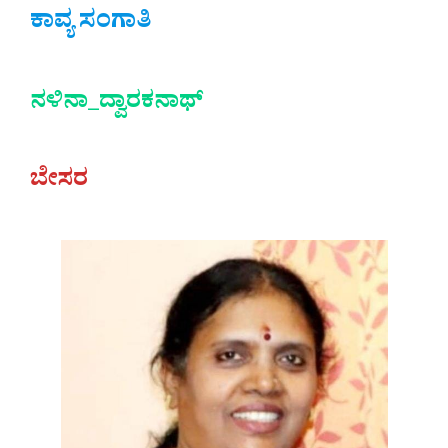
ಕಾವ್ಯ ಸಂಗಾತಿ
ನಳಿನಾ_ದ್ವಾರಕನಾಥ್
ಬೇಸರ