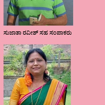
ಸುಜಾತಾ ರವೀಶ್ ಸಹ ಸಂಪಾಕರು