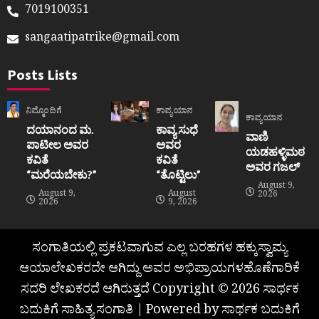
7019100351
sangaatipatrike@gmail.com
Posts Lists
ನಿಮ್ಮೊಂದಿಗೆ
ಕಾವ್ಯಯಾನ
ಕಾವ್ಯಯಾನ
ದಯಾನಂದ ಮ.
ಕಾವ್ಯ ಸುಧೆ
ವಾಣಿ
ಪಾಟೀಲ ಅವರ
ಅವರ
ಯಡಹಳ್ಳಿಮಠ
ಕವಿತೆ
ಕವಿತೆ
ಅವರ ಗಜಲ್
“ಮರೆಯಬೇಕು?”
“ತೊಟ್ಟಿಲು”
August 9,
August 9,
August
2026
2026
9, 2026
ಸಂಗಾತಿಯಲ್ಲಿ ಪ್ರಕಟವಾಗುವ ಎಲ್ಲ ಬರಹಗಳ ಹಕ್ಕುಸ್ವಾಮ್ಯ
ಆಯಾಲೇಖಕರದೇ ಆಗಿದ್ದು ಅವರ ಅಭಿಪ್ರಾಯಗಳಹೊಣೆಗಾರಿಕೆ
ಸದರಿ ಲೇಖಕರದೆ ಆಗಿರುತ್ತದೆ Copyright © 2026 ಸಾರ್ಥಕ
ಬದುಕಿಗೆ ಸಾಹಿತ್ಯ ಸಂಗಾತಿ | Powered by ಸಾರ್ಥಕ ಬದುಕಿಗೆ