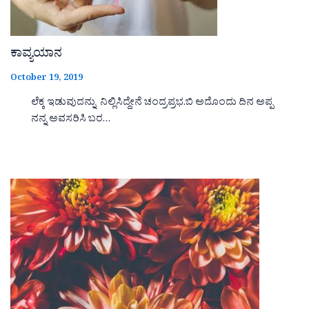
ಕಾವ್ಯಯಾನ
October 19, 2019
ಲೆಕ್ಕ ಇಡುವುದನ್ನು ನಿಲ್ಲಿಸಿದ್ದೇನೆ ಚಂದ್ರಪ್ರಭ.ಬಿ ಅದೊಂದು ದಿನ ಅಪ್ಪ
ನನ್ನ ಅವಸರಿಸಿ ಬರ…