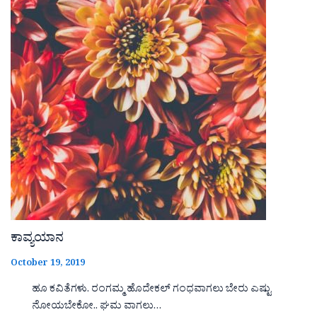
ಕಾವ್ಯಯಾನ
October 19, 2019
ಹೂ ಕವಿತೆಗಳು. ರಂಗಮ್ಮ ಹೊದೇಕಲ್ ಗಂಧವಾಗಲು ಬೇರು ಎಷ್ಟು
ನೋಯಬೇಕೋ.. ಘಮ ವಾಗಲು…