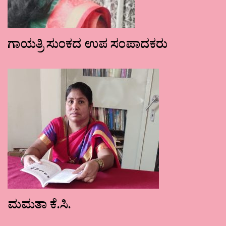
ಗಾಯತ್ರಿ ಸುಂಕದ ಉಪ ಸಂಪಾದಕರು
ಮಮತಾ ಕೆ.ಸಿ.