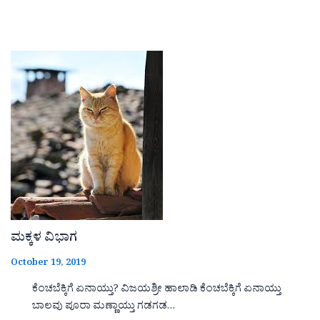
ಮಕ್ಕಳ ವಿಭಾಗ
October 19, 2019
ಕೆಂಚಬೆಕ್ಕಿಗೆ ಏನಾಯ್ತು? ವಿಜಯಶ್ರೀ ಹಾಲಾಡಿ ಕೆಂಚಬೆಕ್ಕಿಗೆ ಏನಾಯ್ತು
ಬಾಲವು ಪೂರಾ ಮಣ್ಣಾಯ್ತು ಗಡಗಡ…