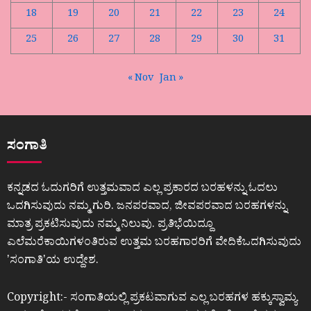
18
19
20
21
22
23
24
25
26
27
28
29
30
31
« Nov
Jan »
ಸಂಗಾತಿ
ಕನ್ನಡದ ಓದುಗರಿಗೆ ಉತ್ತಮವಾದ ಎಲ್ಲ ಪ್ರಕಾರದ ಬರಹಳನ್ನು ಓದಲು
ಒದಗಿಸುವುದು ನಮ್ಮ ಗುರಿ. ಜನಪರವಾದ, ಜೀವಪರವಾದ ಬರಹಗಳನ್ನು
ಮಾತ್ರ ಪ್ರಕಟಿಸುವುದು ನಮ್ಮ ನಿಲುವು. ಪ್ರತಿಭೆಯಿದ್ದೂ
ಎಲೆಮರೆಕಾಯಿಗಳಂತಿರುವ ಉತ್ತಮ ಬರಹಗಾರರಿಗೆ ವೇದಿಕೆಒದಗಿಸುವುದು
ʼಸಂಗಾತಿʼಯ ಉದ್ದೇಶ.
Copyright:- ಸಂಗಾತಿಯಲ್ಲಿ ಪ್ರಕಟವಾಗುವ ಎಲ್ಲ ಬರಹಗಳ ಹಕ್ಕುಸ್ವಾಮ್ಯ