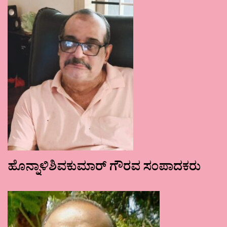
ಹೊನ್ನಾಳಿಶಿವಕುಮಾರ್ ಗೌರವ ಸಂಪಾದಕರು