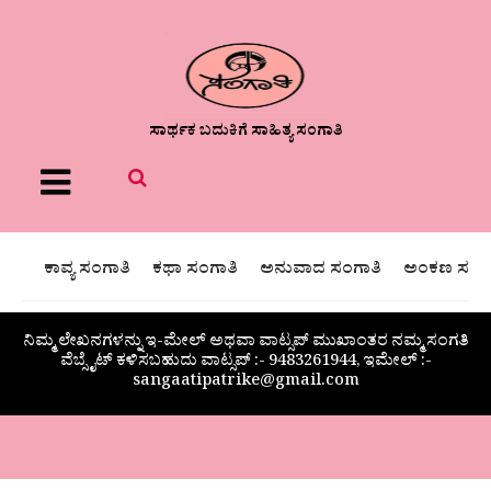
ಸಾರ್ಥಕ ಬದುಕಿಗೆ ಸಾಹಿತ್ಯ ಸಂಗಾತಿ
Menu
ಕಾವ್ಯ ಸಂಗಾತಿ
ಕಥಾ ಸಂಗಾತಿ
ಅನುವಾದ ಸಂಗಾತಿ
ಅಂಕಣ ಸಂಗಾ
ನಿಮ್ಮ ಲೇಖನಗಳನ್ನು ಇ-ಮೇಲ್ ಅಥವಾ ವಾಟ್ಸಪ್ ಮುಖಾಂತರ ನಮ್ಮ ಸಂಗತಿ
ವೆಬ್ಸೈಟ್ ಕಳಿಸಬಹುದು ವಾಟ್ಸಪ್‌ :- 9483261944, ಇಮೇಲ್ :-
sangaatipatrike@gmail.com