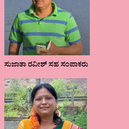
ಸುಜಾತಾ ರವೀಶ್ ಸಹ ಸಂಪಾಕರು