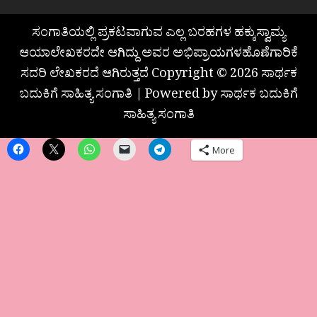
ಸಂಗಾತಿಯಲ್ಲಿ ಪ್ರಕಟವಾಗುವ ಎಲ್ಲ ಬರಹಗಳ ಹಕ್ಕುಸ್ವಾಮ್ಯ
ಆಯಾಲೇಖಕರದೇ ಆಗಿದ್ದು ಅವರ ಅಭಿಪ್ರಾಯಗಳಹೊಣೆಗಾರಿಕೆ
ಸದರಿ ಲೇಖಕರದೆ ಆಗಿರುತ್ತದೆ Copyright © 2026 ಸಾರ್ಥಕ
ಬದುಕಿಗೆ ಸಾಹಿತ್ಯ ಸಂಗಾತಿ | Powered by ಸಾರ್ಥಕ ಬದುಕಿಗೆ
ಸಾಹಿತ್ಯ ಸಂಗಾತಿ
More