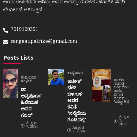
ಆಯಾಲೇಖಕರದೇ ಆಗಿದ್ದು ಅವರ ಅಭಿಪ್ರಾಯಗಳಹೊಣೆಗಾರಿಕೆ ಸದರಿ
ಲೇಖಕರದೆ ಆಗಿರುತ್ತದೆ
7019100351
sangaatipatrike@gmail.com
Posts Lists
ಕಾವ್ಯಯಾನ
ಕಾವ್ಯಯಾನ
ಅಂಕಣ
ಕಾರ್ತಿಕ್
ಗಝಲ್
ಸಂಗಾತಿ
ಭಟ್
ಜಯದೇವಿ
ಡಾ
ತಾಯಿ
ಬಳಗುಳಿ
ಲಿಗಾಡೆ
ಅನ್ನಪೂರ್ಣ
ಜೀವನ
ಅವರ
ಹಿರೇಮಠ
ನಿಮ್ಮೊಂದಿಗೆ
ಕವಿತೆ
ಅವರ
“ನನ್ನೆದೆಯ
ಗಜಲ್
August
ಗೂಡಿನಲ್ಲಿ”
7,
August
2026
7, 2026
August
7, 2026