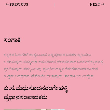
PREVIOUS
NEXT
ಸಂಗಾತಿ
ಕನ್ನಡದ ಓದುಗರಿಗೆ ಉತ್ತಮವಾದ ಎಲ್ಲ ಪ್ರಕಾರದ ಬರಹಳನ್ನು ಓದಲು
ಒದಗಿಸುವುದು ನಮ್ಮ ಗುರಿ. ಜನಪರವಾದ, ಜೀವಪರವಾದ ಬರಹಗಳನ್ನು ಮಾತ್ರ
ಪ್ರಕಟಿಸುವುದು ನಮ್ಮ ನಿಲುವು. ಪ್ರತಿಭೆಯಿದ್ದೂ ಎಲೆಮರೆಕಾಯಿಗಳಂತಿರುವ
ಉತ್ತಮ ಬರಹಗಾರರಿಗೆ ವೇದಿಕೆಒದಗಿಸುವುದು ʼಸಂಗಾತಿʼಯ ಉದ್ದೇಶ.
ಕು.ಸ.ಮಧುಸೂದನರಂಗೇಹಳ್ಳಿ
ಪ್ರಧಾನಸಂಪಾದಕರು