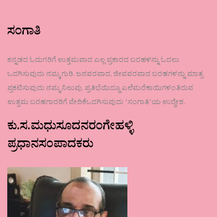
ಸಂಗಾತಿ
ಕನ್ನಡದ ಓದುಗರಿಗೆ ಉತ್ತಮವಾದ ಎಲ್ಲ ಪ್ರಕಾರದ ಬರಹಳನ್ನು ಓದಲು
ಒದಗಿಸುವುದು ನಮ್ಮ ಗುರಿ. ಜನಪರವಾದ, ಜೀವಪರವಾದ ಬರಹಗಳನ್ನು ಮಾತ್ರ
ಪ್ರಕಟಿಸುವುದು ನಮ್ಮ ನಿಲುವು. ಪ್ರತಿಭೆಯಿದ್ದೂ ಎಲೆಮರೆಕಾಯಿಗಳಂತಿರುವ
ಉತ್ತಮ ಬರಹಗಾರರಿಗೆ ವೇದಿಕೆಒದಗಿಸುವುದು ʼಸಂಗಾತಿʼಯ ಉದ್ದೇಶ.
ಕು.ಸ.ಮಧುಸೂದನರಂಗೇಹಳ್ಳಿ
ಪ್ರಧಾನಸಂಪಾದಕರು