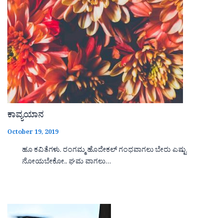
ಕಾವ್ಯಯಾನ
October 19, 2019
ಹೂ ಕವಿತೆಗಳು. ರಂಗಮ್ಮ ಹೊದೇಕಲ್ ಗಂಧವಾಗಲು ಬೇರು ಎಷ್ಟು
ನೋಯಬೇಕೋ.. ಘಮ ವಾಗಲು…