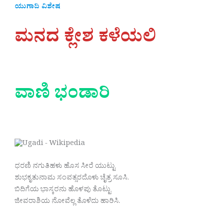
ಯುಗಾದಿ ವಿಶೇಷ
ಮನದ ಕ್ಲೇಶ ಕಳೆಯಲಿ
ವಾಣಿ ಭಂಡಾರಿ
ಧರಣಿ ನಗುತಿಹಳು ಹೊಸ ಸೀರೆ ಯುಟ್ಟು
ಶುಭಕೃತುನಾಮ ಸಂವತ್ಸರದೊಳು ಚೈತ್ರ ಸೂಸಿ.
ಬಿದಿಗೆಯ ಭಾಸ್ಕರನು ಹೊಳಪು ತೊಟ್ಟು
ಜೀವರಾಶಿಯ ನೋವೆಲ್ಲ ತೊಳೆದು ಹಾರಿಸಿ.