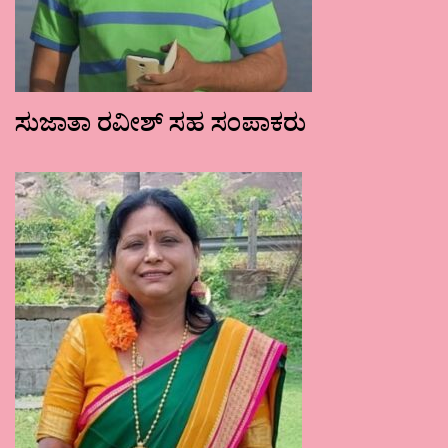
ಸುಜಾತಾ ರವೀಶ್ ಸಹ ಸಂಪಾಕರು