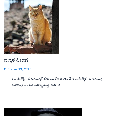
ಮಕ್ಕಳ ವಿಭಾಗ
October 19, 2019
ಕೆಂಚಬೆಕ್ಕಿಗೆ ಏನಾಯ್ತು? ವಿಜಯಶ್ರೀ ಹಾಲಾಡಿ ಕೆಂಚಬೆಕ್ಕಿಗೆ ಏನಾಯ್ತು
ಬಾಲವು ಪೂರಾ ಮಣ್ಣಾಯ್ತು ಗಡಗಡ…