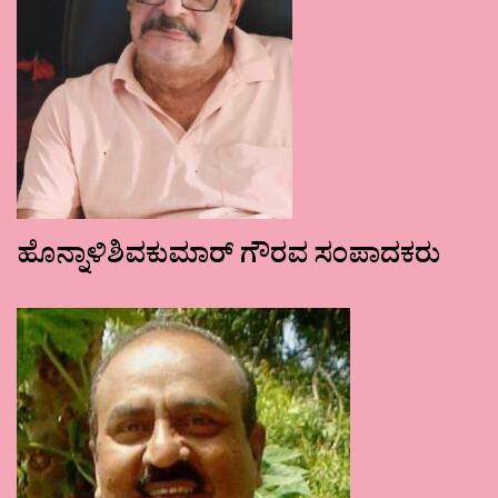
ಹೊನ್ನಾಳಿಶಿವಕುಮಾರ್ ಗೌರವ ಸಂಪಾದಕರು