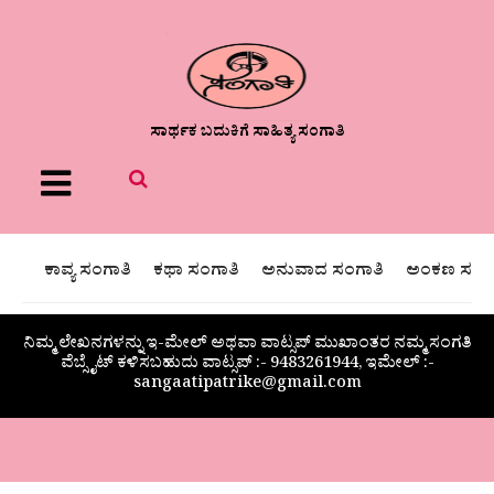
ಸಾರ್ಥಕ ಬದುಕಿಗೆ ಸಾಹಿತ್ಯ ಸಂಗಾತಿ
Menu
ಕಾವ್ಯ ಸಂಗಾತಿ
ಕಥಾ ಸಂಗಾತಿ
ಅನುವಾದ ಸಂಗಾತಿ
ಅಂಕಣ ಸಂಗಾ
ನಿಮ್ಮ ಲೇಖನಗಳನ್ನು ಇ-ಮೇಲ್ ಅಥವಾ ವಾಟ್ಸಪ್ ಮುಖಾಂತರ ನಮ್ಮ ಸಂಗತಿ
ವೆಬ್ಸೈಟ್ ಕಳಿಸಬಹುದು ವಾಟ್ಸಪ್‌ :- 9483261944, ಇಮೇಲ್ :-
sangaatipatrike@gmail.com