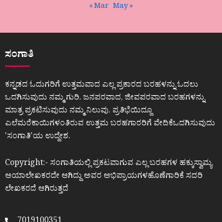
« Mar
May »
ಸಂಗಾತಿ
ಕನ್ನಡದ ಓದುಗರಿಗೆ ಉತ್ತಮವಾದ ಎಲ್ಲ ಪ್ರಕಾರದ ಬರಹಳನ್ನು ಓದಲು
ಒದಗಿಸುವುದು ನಮ್ಮ ಗುರಿ. ಜನಪರವಾದ, ಜೀವಪರವಾದ ಬರಹಗಳನ್ನು
ಮಾತ್ರ ಪ್ರಕಟಿಸುವುದು ನಮ್ಮ ನಿಲುವು. ಪ್ರತಿಭೆಯಿದ್ದೂ
ಎಲೆಮರೆಕಾಯಿಗಳಂತಿರುವ ಉತ್ತಮ ಬರಹಗಾರರಿಗೆ ವೇದಿಕೆಒದಗಿಸುವುದು
ʼಸಂಗಾತಿʼಯ ಉದ್ದೇಶ.
Copyright:- ಸಂಗಾತಿಯಲ್ಲಿ ಪ್ರಕಟವಾಗುವ ಎಲ್ಲ ಬರಹಗಳ ಹಕ್ಕುಸ್ವಾಮ್ಯ
ಆಯಾಲೇಖಕರದೇ ಆಗಿದ್ದು ಅವರ ಅಭಿಪ್ರಾಯಗಳಹೊಣೆಗಾರಿಕೆ ಸದರಿ
ಲೇಖಕರದೆ ಆಗಿರುತ್ತದೆ
7019100351