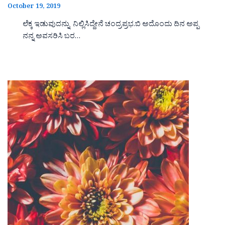
October 19, 2019
ಲೆಕ್ಕ ಇಡುವುದನ್ನು ನಿಲ್ಲಿಸಿದ್ದೇನೆ ಚಂದ್ರಪ್ರಭ.ಬಿ ಅದೊಂದು ದಿನ ಅಪ್ಪ
ನನ್ನ ಅವಸರಿಸಿ ಬರ…