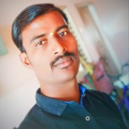
ಸಂತಸದ
ಅಲೆ……!