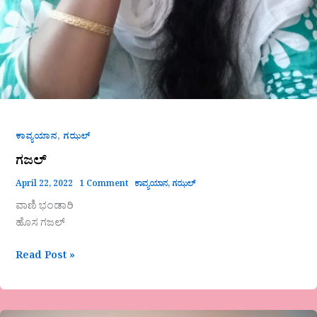
,
ಕಾವ್ಯಯಾನ
ಗಝಲ್
ಗಜಲ್
April 22, 2022
1 Comment
ಕಾವ್ಯಯಾನ
,
ಗಝಲ್
ವಾಣಿ ಭಂಡಾರಿ
ಹೊಸ ಗಜಲ್
Read Post »