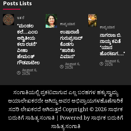
Posts Lists
ಇತರೆ
ಕಾವ್ಯಯಾನ
“ಮಂಡಲ
ಕಾವ್ಯಯಾನ
ಕಲೆ….ಎಂಬ
ಉಷಾರಾಣಿ
ನಾಗರಾಜ ಬಿ.
ಅದ್ವಿತೀಯ
ಗುರುಪ್ರಸಾದ್
ನಾಯ್ಕ ಕವಿತೆ
ಕಲಾ ರಚನೆ”‌
ಕೊಡಗು
“ಯಾನ
ವೀಣಾ
“ಹಾರಿತು
ಹೊರಟಾಗ…..”
ಹೇಮಂತ್‌
ವಿಮಾನ”
August 6,
ಗೌಡಪಾಟೀಲ
August 6,
2026
2026
August 6,
2026
ಸಂಗಾತಿಯಲ್ಲಿ ಪ್ರಕಟವಾಗುವ ಎಲ್ಲ ಬರಹಗಳ ಹಕ್ಕುಸ್ವಾಮ್ಯ
ಆಯಾಲೇಖಕರದೇ ಆಗಿದ್ದು ಅವರ ಅಭಿಪ್ರಾಯಗಳಹೊಣೆಗಾರಿಕೆ
ಸದರಿ ಲೇಖಕರದೆ ಆಗಿರುತ್ತದೆ Copyright © 2026 ಸಾರ್ಥಕ
ಬದುಕಿಗೆ ಸಾಹಿತ್ಯ ಸಂಗಾತಿ | Powered by ಸಾರ್ಥಕ ಬದುಕಿಗೆ
ಸಾಹಿತ್ಯ ಸಂಗಾತಿ