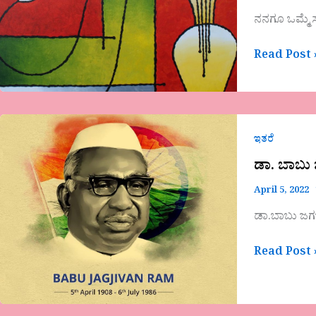
ನನಗೂ ಒಮ್ಮೆ ಸ
Read Post 
ಡಾ.
ಬಾಬು
ಇತರೆ
ಜಗಜೀವನರಾ
ಡಾ. ಬಾಬ
April 5, 2022
ಡಾ.ಬಾಬು ಜಗಜ
Read Post 