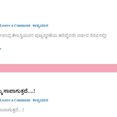
Leave a Comment
ಕಾವ್ಯಯಾನ
ಚಂದ್ರ ತೇಜಸ್ವಿಯವರ ಪುಣ್ಯಸ್ಮರಣೆಯ ಹದಿನೈದನೇ ವರ್ಷದ ನೆನಪಿನಲ್ಲಿ)
»
.!
ೆ ಸಾವಾಗುತ್ತದೆ….!
Leave a Comment
ಕಾವ್ಯಯಾನ
ಾವಾಗುತ್ತದೆ….!