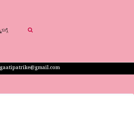
 ಬಗ್ಗೆ
 sangaatipatrike@gmail.com