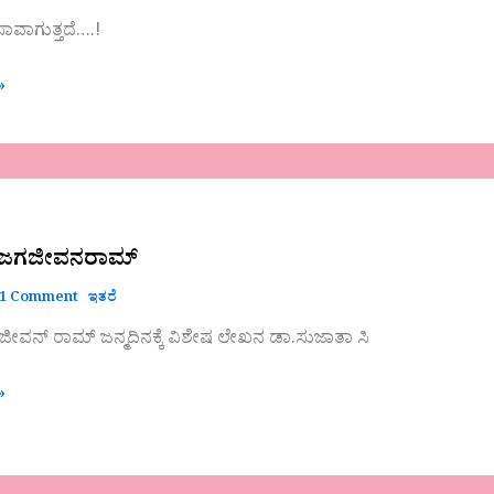
ಾವಾಗುತ್ತದೆ….!
»
ಮ್
ು ಜಗಜೀವನರಾಮ್
1 Comment
ಇತರೆ
ೀವನ್ ರಾಮ್ ಜನ್ಮದಿನಕ್ಕೆ ವಿಶೇಷ ಲೇಖನ ಡಾ.ಸುಜಾತಾ ಸಿ
»