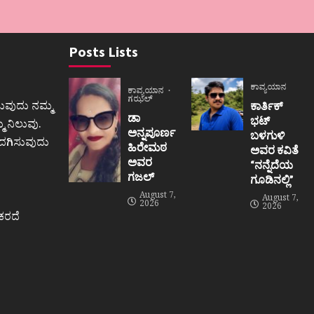
Posts Lists
ಕಾವ್ಯಯಾನ
ಕಾವ್ಯಯಾನ
ಗಝಲ್
ುವುದು ನಮ್ಮ
ಕಾರ್ತಿಕ್
ಡಾ
ಭಟ್
 ನಿಲುವು.
ಅನ್ನಪೂರ್ಣ
ಬಳಗುಳಿ
ಒದಗಿಸುವುದು
ಹಿರೇಮಠ
ಅವರ ಕವಿತೆ
ಅವರ
“ನನ್ನೆದೆಯ
ಗಜಲ್
ಗೂಡಿನಲ್ಲಿ”
August 7,
August 7,
2026
2026
ಕರದೆ