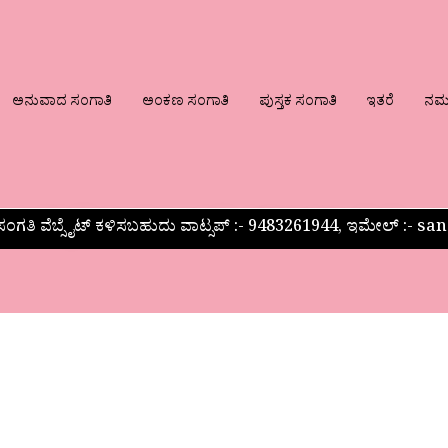
ಅನುವಾದ ಸಂಗಾತಿ
ಅಂಕಣ ಸಂಗಾತಿ
ಪುಸ್ತಕ ಸಂಗಾತಿ
ಇತರೆ
ನಮ್ಮ
ಂಗತಿ ವೆಬ್ಸೈಟ್ ಕಳಿಸಬಹುದು ವಾಟ್ಸಪ್‌ :- 9483261944, ಇಮೇಲ್ :-