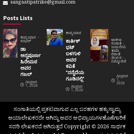
sangaatipatrike@gmail.com
Posts Lists
ಕಾವ್ಯಯಾನ
ಕಾವ್ಯಯಾನ
ಅಂಕಣ
ಕಾರ್ತಿಕ್
ಗಝಲ್
ಸಂಗಾತಿ
ಭಟ್
ಜಯದೇವಿ
ಡಾ
ತಾಯಿ
ಬಳಗುಳಿ
ಲಿಗಾಡೆ
ಅನ್ನಪೂರ್ಣ
ಜೀವನ
ಅವರ
ಹಿರೇಮಠ
ನಿಮ್ಮೊಂದಿಗೆ
ಕವಿತೆ
ಅವರ
“ನನ್ನೆದೆಯ
ಗಜಲ್
August
ಗೂಡಿನಲ್ಲಿ”
7,
August
2026
7, 2026
August
7, 2026
ಸಂಗಾತಿಯಲ್ಲಿ ಪ್ರಕಟವಾಗುವ ಎಲ್ಲ ಬರಹಗಳ ಹಕ್ಕುಸ್ವಾಮ್ಯ
ಆಯಾಲೇಖಕರದೇ ಆಗಿದ್ದು ಅವರ ಅಭಿಪ್ರಾಯಗಳಹೊಣೆಗಾರಿಕೆ
ಸದರಿ ಲೇಖಕರದೆ ಆಗಿರುತ್ತದೆ Copyright © 2026 ಸಾರ್ಥಕ