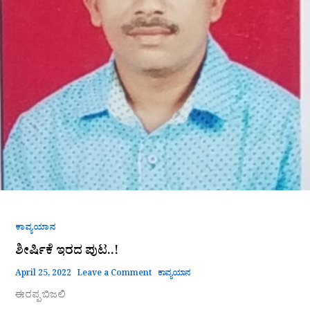
ಕಾವ್ಯಯಾನ
ಶೀರ್ಷಿಕೆ ಇರದ ಪುಟ..!
April 25, 2022
Leave a Comment
ಕಾವ್ಯಯಾನ
ಈರಪ್ಪ ಬಿಜಲಿ