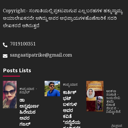
Copyright:- ಸಂಗಾತಿಯಲ್ಲಿ ಪ್ರಕಟವಾಗುವ ಎಲ್ಲ ಬರಹಗಳ ಹಕ್ಕುಸ್ವಾಮ್ಯ
ಆಯಾಲೇಖಕರದೇ ಆಗಿದ್ದು ಅವರ ಅಭಿಪ್ರಾಯಗಳಹೊಣೆಗಾರಿಕೆ ಸದರಿ
ಲೇಖಕರದೆ ಆಗಿರುತ್ತದೆ
7019100351
sangaatipatrike@gmail.com
Posts Lists
ಕಾವ್ಯಯಾನ
ಕಾವ್ಯಯಾನ
ಅಂಕಣ
ಕಾರ್ತಿಕ್
ಗಝಲ್
ಸಂಗಾತಿ
ಭಟ್
ಜಯದೇವಿ
ಡಾ
ತಾಯಿ
ಬಳಗುಳಿ
ಲಿಗಾಡೆ
ಅನ್ನಪೂರ್ಣ
ಜೀವನ
ಅವರ
ಹಿರೇಮಠ
ನಿಮ್ಮೊಂದಿಗೆ
ಕವಿತೆ
ಅವರ
“ನನ್ನೆದೆಯ
ಗಜಲ್
August