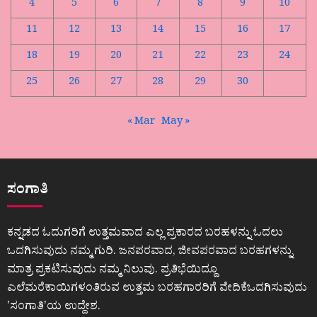
4
5
6
7
8
9
10
11
12
13
14
15
16
17
18
19
20
21
22
23
24
25
26
27
28
29
30
« Mar
May »
ಸಂಗಾತಿ
ಕನ್ನಡದ ಓದುಗರಿಗೆ ಉತ್ತಮವಾದ ಎಲ್ಲ ಪ್ರಕಾರದ ಬರಹಳನ್ನು ಓದಲು
ಒದಗಿಸುವುದು ನಮ್ಮ ಗುರಿ. ಜನಪರವಾದ, ಜೀವಪರವಾದ ಬರಹಗಳನ್ನು
ಮಾತ್ರ ಪ್ರಕಟಿಸುವುದು ನಮ್ಮ ನಿಲುವು. ಪ್ರತಿಭೆಯಿದ್ದೂ
ಎಲೆಮರೆಕಾಯಿಗಳಂತಿರುವ ಉತ್ತಮ ಬರಹಗಾರರಿಗೆ ವೇದಿಕೆಒದಗಿಸುವುದು
ʼಸಂಗಾತಿʼಯ ಉದ್ದೇಶ.