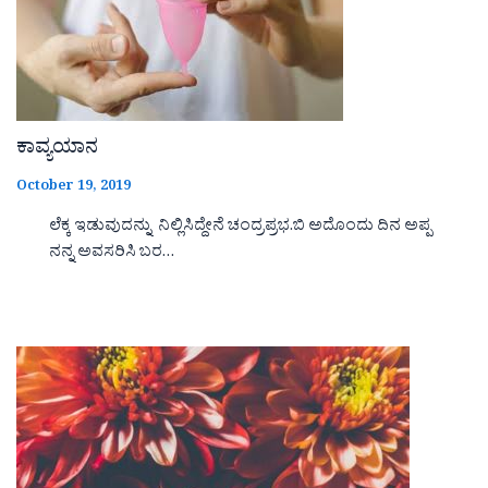
ಕಾವ್ಯಯಾನ
October 19, 2019
ಲೆಕ್ಕ ಇಡುವುದನ್ನು ನಿಲ್ಲಿಸಿದ್ದೇನೆ ಚಂದ್ರಪ್ರಭ.ಬಿ ಅದೊಂದು ದಿನ ಅಪ್ಪ
ನನ್ನ ಅವಸರಿಸಿ ಬರ…