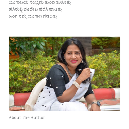
ಯುಗಾದಿಯ ಸಂಭ್ರಮ ತುಂಬಿ ತುಳುಕಿತ್ತು
ಹಸಿರುಟ್ಟ ಭೂದೇವಿ ಹರಸಿ ಹಾಡಿತ್ತು
ಹಿಂಗ ನಮ್ಮ ಯುಗಾದಿ ನಡದಿತ್ತು
About The Author