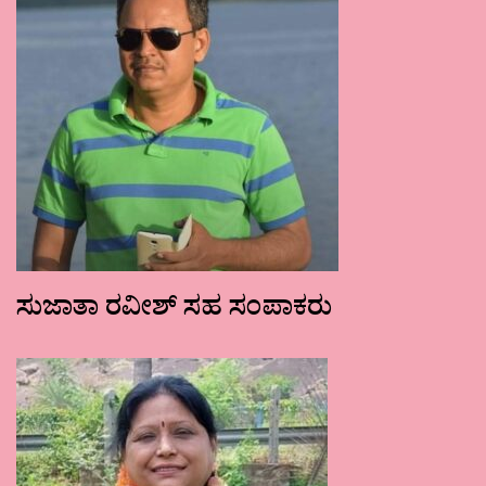
ಸುಜಾತಾ ರವೀಶ್ ಸಹ ಸಂಪಾಕರು