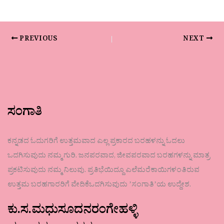
PREVIOUS
NEXT
ಸಂಗಾತಿ
ಕನ್ನಡದ ಓದುಗರಿಗೆ ಉತ್ತಮವಾದ ಎಲ್ಲ ಪ್ರಕಾರದ ಬರಹಳನ್ನು ಓದಲು
ಒದಗಿಸುವುದು ನಮ್ಮ ಗುರಿ. ಜನಪರವಾದ, ಜೀವಪರವಾದ ಬರಹಗಳನ್ನು ಮಾತ್ರ
ಪ್ರಕಟಿಸುವುದು ನಮ್ಮ ನಿಲುವು. ಪ್ರತಿಭೆಯಿದ್ದೂ ಎಲೆಮರೆಕಾಯಿಗಳಂತಿರುವ
ಉತ್ತಮ ಬರಹಗಾರರಿಗೆ ವೇದಿಕೆಒದಗಿಸುವುದು ʼಸಂಗಾತಿʼಯ ಉದ್ದೇಶ.
ಕು.ಸ.ಮಧುಸೂದನರಂಗೇಹಳ್ಳಿ