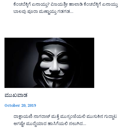
ಕೆಂಚಬೆಕ್ಕಿಗೆ ಏನಾಯ್ತು? ವಿಜಯಶ್ರೀ ಹಾಲಾಡಿ ಕೆಂಚಬೆಕ್ಕಿಗೆ ಏನಾಯ್ತು
ಬಾಲವು ಪೂರಾ ಮಣ್ಣಾಯ್ತು ಗಡಗಡ…
ಮುಖವಾಡ
October 20, 2019
ದಾಕ್ಷಾಯಣಿ ನಾಗರಾಜ್ ಮತ್ತೆ ಮುಸ್ಸಂಜೆಯಲಿ ಮುಸುಕಿನ ಗುದ್ದಾಟ
ಆಗಷ್ಟೇ ಮುದ್ದೆಯಾದ ಹಾಸಿಗೆಯಲಿ ನಲುಗಿದ…