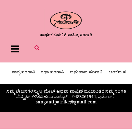
ಸಾರ್ಥಕ ಬದುಕಿಗೆ ಸಾಹಿತ್ಯ ಸಂಗಾತಿ
Menu
ಕಾವ್ಯ ಸಂಗಾತಿ
ಕಥಾ ಸಂಗಾತಿ
ಅನುವಾದ ಸಂಗಾತಿ
ಅಂಕಣ ಸಂಗಾ
ನಿಮ್ಮ ಲೇಖನಗಳನ್ನು ಇ-ಮೇಲ್ ಅಥವಾ ವಾಟ್ಸಪ್ ಮುಖಾಂತರ ನಮ್ಮ ಸಂಗತಿ
ವೆಬ್ಸೈಟ್ ಕಳಿಸಬಹುದು ವಾಟ್ಸಪ್‌ :- 9483261944, ಇಮೇಲ್ :-
sangaatipatrike@gmail.com