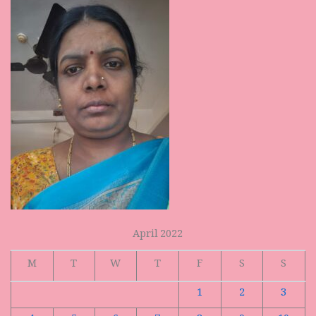
April 2022
M
T
W
T
F
S
S
1
2
3