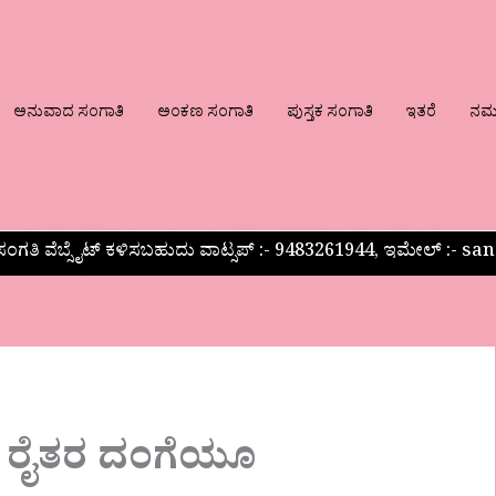
ಅನುವಾದ ಸಂಗಾತಿ
ಅಂಕಣ ಸಂಗಾತಿ
ಪುಸ್ತಕ ಸಂಗಾತಿ
ಇತರೆ
ನಮ್ಮ
ಂಗತಿ ವೆಬ್ಸೈಟ್ ಕಳಿಸಬಹುದು ವಾಟ್ಸಪ್‌ :- 9483261944, ಇಮೇಲ್ :-
ೂ ರೈತರ ದಂಗೆಯೂ