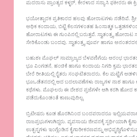
ಮದರಾಸು ಪ್ರಾಂತ್ಯದ ಕಳ್ಳರ್, ಕೇರಳಾದ ಸನ್ಯಾಸಿ ಫಕೀರರು ಈ ಕ್ರ
ಭಯೋತ್ಪಾದಕ ಪ್ರತಿಕಾರದ ಹಲವು ಹೋರಾಟಗಳು ನಡೆದಿವೆ. ಶ್ರೀಮಂ
ಅಧಿಕ ಕಂದಾಯ, ಬಿಟ್ಟಿ ಕೆಲಸಗಳಂತಹ ಹಿಂಸಾತ್ಮಕ ಒತ್ತಡಗಳ
ಹೋರಾಟಗಳು ಈ ಗುಂಪಿನಲ್ಲಿ ಬರುತ್ತವೆ. ಸ್ವಾತಂತ್ರ್ಯ ಹ
ಸೇರಿಕೊಂಡು ಬಂದವು. ಸ್ವಾತಂತ್ರ್ಯ ಪೂರ್ವ ಹಾಗೂ ಅನಂತರದಲ
ಬಹುಶಃ ಮೊಘಲ್ ಸಾಮ್ರಾಜ್ಯದ ಬೆಳವಣಿಗೆಯ ಆರಂಭ ಭಾರತದ ರೈತ
ಭೂ ವಿಂಗಡನೆ, ಹಂಚಿಕೆ ಹಾಗೂ ಕಂದಾಯ ನಿಗದಿ ಕ್ರಮ ಭಾರತದ
ಬೇರೆ ರೀತಿಯಲ್ಲಿ ರೈತರು ಸಂಘಟಿತರಾದರು. ಕೆಲ ಮಟ್ಟಿಗೆ ಆಡಳಿತ ವ್
ಭೂಒಡೆತನದಲ್ಲಿ ಆದ ಬದಲಾವಣೆಗಳು ರಾಜ್ಯಗಳ ನಾಶ ಹಾಗೂ 
ಕಥೆಗಳು. ಮೊಘಲರು ಈ ದೇಶದ ಪ್ರಜೆಗಳೇ ಆಗಿ ಕರಗಿ ಹೋದ ಕಾ
ಪಡೆದುಕೊಂಡಂತೆ ಕಾಣುವುದಿಲ್ಲ.
ಬ್ರಿಟೀಷರು ಕೂಡ ಹೊರಗಿನಿಂದ ಬಂದವರಾದರೂ ಇಲ್ಲಿಯವರಾಗಲು ಪ್
ರಾಜಪ್ರಭುಗಳಾಗಿದ್ದರು. ವ್ಯವಸಾಯ ಜೀವನಕ್ಕೆ ಸ್ಪರ್ಧಿಯಾಗಿ ಕ
ಉತ್ಪನ್ನಗಳು ಇಂಗ್ಲೆಂಡಿನ ಕೈಗಾರೀಕರಣವನ್ನು ಅಭಿವೃದ್ಧಿಗೊಳಿ