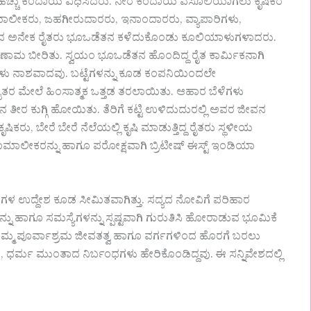
 ಹೆಚ್ಚು ಕಂದಾಯ ವಿಧಿಸಿದರು. ನೇರ ಕಂದಾಯ ವಸೂಲಿಯಾಗಲು ಕೃಷಿಕರ
ಮಾಲೀಕರು, ಜಹಗೀರುದಾರರು, ಇನಾಂದಾರರು, ವ್ಯಾಪಾರಿಗಳು,
ದರಿಂದ ಅನೇಕ ರೈತರು ಭೂಒಡೆತನ ಕಳೆದುಕೊಂಡು ಕೂಲಿಯಾಳುಗಳಾದರು.
ಿಣಾಮ ಬೀರಿತು. ಸ್ವಯಂ ಭೂಒಡೆತನ ಹೊಂದಿದ್ದ ರೈತ ಕಾರ್ಮಿಕನಾಗಿ
ಕೆಗಳು ನಾಶವಾದವು. ಬಟ್ಟೆಗಳನ್ನು ಕೂಡ ಕಂಪನಿಯಿಂದಲೇ
ರೈತರ ಮೇಲೆ ಹಿಂಸಾತ್ಮಕ ಒತ್ತಡ ತರಲಾಯಿತು. ಆಹಾರ ಬೆಳೆಗಳು
ರ ಕುಗ್ಗಿ ಹೋಯಿತು. ತೆರಿಗೆ ಕಟ್ಟಿ ಉಳಿದುದುರಲ್ಲಿ ಅವರ ಜೀವನ
ರು, ಬೇರೆ ಬೇರೆ ನೆಲೆಯಲ್ಲಿ ಕೃಷಿ ಮಾಡುತ್ತಿದ್ದ ರೈತರು ಸ್ಥಳೀಯ
ೂಮಾಲೀಕರನ್ನು ಹಾಗೂ ಪರೋಕ್ಷವಾಗಿ ಬ್ರಿಟೀಷ್ ಈಸ್ಟ್ ಇಂಡಿಯಾ
ುಗಳ ಉದ್ದೇಶ ಕೂಡ ಸೀಮಿತವಾಗಿತ್ತು. ಸದ್ಯದ ನೋವಿಗೆ ಪರಿಹಾರ
ಳನ್ನು ಹಾಗೂ ಸಮಸ್ಯೆಗಳನ್ನು ಸ್ಪಷ್ಟವಾಗಿ ಗುರುತಿಸಿ ಹೋರಾಡುವ ಭೂಮಿಕೆ
 ತಮ್ಮ ಪೂರ್ವಾಶ್ರಮ ಜೀವತತ್ವ ಹಾಗೂ ವರ್ಗಗಳಿಂದ ಹೊರಗೆ ಬರಲು
ಧರ್ಮ ಮುಂತಾದ ನಿರ್ಬಂಧಗಳು ಹೇರಿಕೊಂಡಿದ್ದವು. ಈ ಸನ್ನಿವೇಶದಲ್ಲಿ