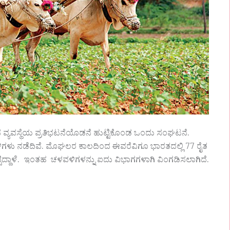
 ವ್ಯವಸ್ಥೆಯ ಪ್ರತಿಭಟನೆಯೊಡನೆ ಹುಟ್ಟಿಕೊಂಡ ಒಂದು ಸಂಘಟನೆ.
ಿಗಳು ನಡೆದಿವೆ. ಮೊಘಲರ ಕಾಲದಿಂದ ಈವರೆವಿಗೂ ಭಾರತದಲ್ಲಿ 77 ರೈತ
ದ್ದಾಳೆ. ಇಂತಹ ಚಳವಳಿಗಳನ್ನು ಐದು ವಿಭಾಗಗಳಾಗಿ ವಿಂಗಡಿಸಲಾಗಿದೆ.