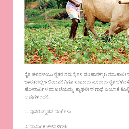
ರೈತ ಚಳವಳಿಯು ರೈತರ ಸಮಸ್ಯೆಗಳ ಪರಿಹಾರಕ್ಕಾಗಿ ಸಮಕಾಲೀನ
ಭಾರತದಲ್ಲಿ ಇಲ್ಲಿಯವರೆವಿಗೂ ಸುಮಾರು ನೂರಾರು ರೈತ ಚಳವಳ
ಹೋರಾಟಗಳ ದಾಖಲೆಯನ್ನು ಕ್ಯಾಥಲೀನ್ ಗಾಫೆ ಎಂಬಾಕೆ ಕೊಟ್ಟಿ
ಅವುಗಳೆಂದರೆ,
1. ಪುನರುತ್ಥಾಪನ ದಂಗೆಗಳು
2. ಧಾರ್ಮಿಕ ಚಳವಳಿಗಳು