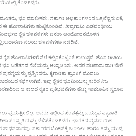
ಿಯೆಯಲ್ಲಿ ತೊಡಗಿದ್ದರು.
ತರು, ಭೂ ಮಾಲೀಕರು, ಸರ್ಕಾರಿ ಅಧಿಕಾರಿಗಳಿಂದ ಒಕ್ಕಲೆಬ್ಬಿಸುವಿಕೆ,
ಿಂದ ಈ ಹೋರಾಟಗಳು ಹುಟ್ಟಿಕೊಂಡಿವೆ. ತೀವ್ರಗಾಮಿ ಎಡಪಂಥೀಯ
ೋರಾಟ ಸಂದರ್ಭದ ರೈತ ಚಳವಳಿಗಳು ಜನತಾ ಆಂದೋಲನದೊಳಗೆ
್ಲಿ ಸುಧಾರಣಾ ನೆಲೆಯ ಚಳವಳಿಗಳೂ ನಡೆದಿವೆ.
 ಹೋರಾಟಗಳಿಗೆ ನೆಲೆ ಕಲ್ಪಿಸಿಕೊಟ್ಟಂತೆ ಕಾಣುತ್ತದೆ. ಹೊಸ ರೀತಿಯ
 ಭೂ ಒಡೆತನದ ನೆಲೆಯನ್ನು ಅಲ್ಲಾಡಿಸಿತು. ಅದರ ಪರಿಣಾಮವಾಗಿ ಬೇರೆ
ಯವಸ್ಥೆಯನ್ನು ಪ್ರಶ್ನಿಸಿದರು. ಕೈಗಾರಿಕಾ ಕ್ರಾಂತಿಗೆ ಮೊದಲು
ಉದಯದ ಕಥೆಗಳಾಗಿವೆ. ಇವು ರೈತರ ಭೂಮಿಯನ್ನು ಕುರಿತ ನಿಜ
ರಣದಿಂದ ಆ ಕಾಲದ ರೈತರ ಪ್ರತಿಭಟನೆಗಳು ಹೆಚ್ಚು ಸಾಮೂಹಿಕ ಸ್ವರೂಪ
ರಯತ್ನಿಸಲಿಲ್ಲ. ಅವರು ಇಲ್ಲಿಂದ ಸಂಪತ್ತನ್ನು ಒಯ್ಯುವ ವ್ಯಾಪಾರಿ
ೈಗಾರಿಕಾ ಸಂಸ್ಕೃತಿಯನ್ನು ಬೆಳೆಸತೊಡಗಿದರು. ಭಾರತದ ವ್ಯವಸಾಯಿಕ
ಸುವ ಸಾಧನವಾದವು. ಸರ್ಕಾರದ ಬೊಕ್ಕಸಕ್ಕೆ ತುಂಬಲು ಹಾಗೂ ತಮ್ಮ ಯುದ್ಧ