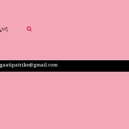
 ಬಗ್ಗೆ
 sangaatipatrike@gmail.com