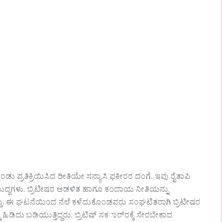
ಂಡು ಪ್ರತಿಕ್ರಿಯಿಸಿದ ರೀತಿಯೇ ಸನ್ಯಾಸಿ ಫಕೀರರ ದಂಗೆ. ಇವು ರೈತಾಪಿ
ಯುದ್ಧಗಳು. ಬ್ರಿಟೀಷರ ಆಡಳಿತ ಹಾಗೂ ಕಂದಾಯ ನೀತಿಯನ್ನು
ಡುತಿತ್ತು. ಈ ಘಟನೆಯಿಂದ ನೆಲೆ ಕಳೆದುಕೊಂಡವರು ಸಂಘಟಿತರಾಗಿ ಬ್ರಿಟೀಷರ
ಿಡಿದು ಬಡಿಯುತ್ತಿದ್ದರು. ಬ್ರಿಟಿಷ್ ಸಕರ್ಾರಕ್ಕೆ ಸೇರಬೇಕಾದ