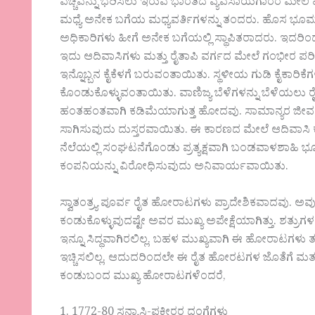
ವೆಚ್ಚವನ್ನು ಭರಿಸಲು ಇರುವ ಭಾರತದ ವ್ಯವಸಾಯಗಾರರ ಮೇಲೆ
ಮಧ್ಯೆ ಅನೇಕ ಬಗೆಯ ಮಧ್ಯವರ್ತಿಗಳನ್ನು ತಂದರು. ಹೊಸ ಭೂ
ಅಧಿಕಾರಿಗಳು ಹೀಗೆ ಅನೇಕ ಬಗೆಯಲ್ಲಿ ಸ್ಥಾಪಿತರಾದರು. ಇ
ಇದು ಆದಿವಾಸಿಗಳು ಮತ್ತು ರೈತಾಪಿ ವರ್ಗದ ಮೇಲೆ ಗಂಭೀರ ಪರ
ಇನ್ನೊಬ್ಬನ ಕೈಕೆಳಗೆ ಬರುವಂತಾಯಿತು. ಸ್ಥಳೀಯ ಗುಡಿ ಕೈಕಾರಿ
ಕೊಂಡುಕೊಳ್ಳುವಂತಾಯಿತು. ವಾಣಿಜ್ಯ ಬೆಳೆಗಳನ್ನು ಬೆಳೆಯಲು 
ಹಂತಹಂತವಾಗಿ ಕಡಿಮೆಯಾಗುತ್ತ ಹೋದವು. ಸಾಮಾನ್ಯರ ಜೀವನ ತೀ
ಸಾಗಿಸುವುದು ದುಸ್ತರವಾಯಿತು. ಈ ಕಾರಣದ ಮೇಲೆ ಆದಿವಾಸಿ ಕೃಷಿಕ
ನೆಲೆಯಲ್ಲಿ ಸಂಘಟನೆಗೊಂಡು ಪ್ರತ್ಯಕ್ಷವಾಗಿ ಬಂಡವಾಳಶಾಹಿ ಭ
ಕಂಪನಿಯನ್ನು ವಿರೋಧಿಸುವುದು ಅನಿವಾರ್ಯವಾಯಿತು.
ಸ್ವಾತಂತ್ರ್ಯ ಪೂರ್ವ ರೈತ ಹೋರಾಟಗಳು ಪ್ರಾದೇಶಿಕವಾದವು. ಅವ
ಕಂಡುಕೊಳ್ಳುವುದಷ್ಟೇ ಅವರ ಮುಖ್ಯ ಅಪೇಕ್ಷೆಯಾಗಿತ್ತು. ಶತ್ರುಗ
ಇನ್ನೂ ಸಿದ್ಧವಾಗಿರಲಿಲ್ಲ. ಬಹಳ ಮುಖ್ಯವಾಗಿ ಈ ಹೋರಾಟಗಳು
ಇಚ್ಚಿಸಲಿಲ್ಲ. ಆದುದರಿಂದಲೇ ಈ ರೈತ ಹೋರಟಗಳ ಜೊತೆಗೆ ಮತ, 
ಕಂಡುಬಂದ ಮುಖ್ಯ ಹೋರಾಟಗಳೆಂದರೆ,
1. 1772-80 ಸನ್ಯಾಸಿ-ಫಕೀರರ ದಂಗೆಗಳು