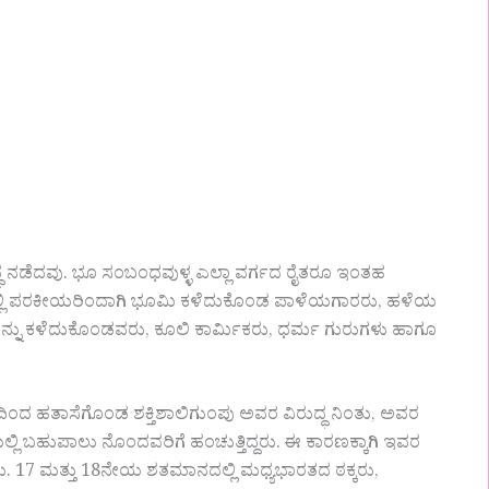
ುದ್ಧ ನಡೆದವು. ಭೂ ಸಂಬಂಧವುಳ್ಳ ಎಲ್ಲಾ ವರ್ಗದ ರೈತರೂ ಇಂತಹ
ಲ್ಲಿ ಪರಕೀಯರಿಂದಾಗಿ ಭೂಮಿ ಕಳೆದುಕೊಂಡ ಪಾಳೆಯಗಾರರು, ಹಳೆಯ
ುಗಳನ್ನು ಕಳೆದುಕೊಂಡವರು, ಕೂಲಿ ಕಾರ್ಮಿಕರು, ಧರ್ಮ ಗುರುಗಳು ಹಾಗೂ
ದ ಹತಾಸೆಗೊಂಡ ಶಕ್ತಿಶಾಲಿಗುಂಪು ಅವರ ವಿರುದ್ಧ ನಿಂತು, ಅವರ
ಿಯಲ್ಲಿ ಬಹುಪಾಲು ನೊಂದವರಿಗೆ ಹಂಚುತ್ತಿದ್ದರು. ಈ ಕಾರಣಕ್ಕಾಗಿ ಇವರ
ು. 17 ಮತ್ತು 18ನೇಯ ಶತಮಾನದಲ್ಲಿ ಮಧ್ಯಭಾರತದ ಠಕ್ಕರು,