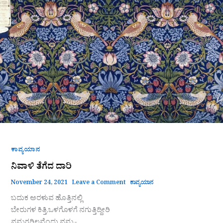
ತೆಗೆದ
ದಾರಿ
ಕಾವ್ಯಯಾನ
ನಿವಾಳಿ ತೆಗೆದ ದಾರಿ
November 24, 2021
Leave a Comment
ಕಾವ್ಯಯಾನ
ಬದುಕ ಅರಳುವ ಹೊತ್ತಿನಲ್ಲಿ
ಬೇರುಗಳ ಕಿತ್ತಿ,ಒಳಗೊಳಗೆ ನಗುತ್ತಿದ್ದೀರಿ