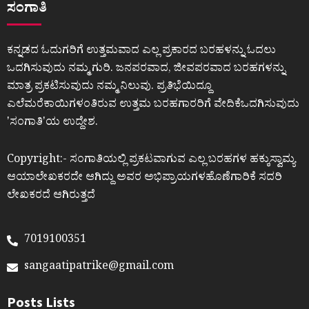
ಸಂಗಾತಿ
ಕನ್ನಡದ ಓದುಗರಿಗೆ ಉತ್ತಮವಾದ ಎಲ್ಲ ಪ್ರಕಾರದ ಬರಹಳನ್ನು ಓದಲು
ಒದಗಿಸುವುದು ನಮ್ಮ ಗುರಿ. ಜನಪರವಾದ, ಜೀವಪರವಾದ ಬರಹಗಳನ್ನು
ಮಾತ್ರ ಪ್ರಕಟಿಸುವುದು ನಮ್ಮ ನಿಲುವು. ಪ್ರತಿಭೆಯಿದ್ದೂ
ಎಲೆಮರೆಕಾಯಿಗಳಂತಿರುವ ಉತ್ತಮ ಬರಹಗಾರರಿಗೆ ವೇದಿಕೆಒದಗಿಸುವುದು
ʼಸಂಗಾತಿʼಯ ಉದ್ದೇಶ.
Copyright:- ಸಂಗಾತಿಯಲ್ಲಿ ಪ್ರಕಟವಾಗುವ ಎಲ್ಲ ಬರಹಗಳ ಹಕ್ಕುಸ್ವಾಮ್ಯ
ಆಯಾಲೇಖಕರದೇ ಆಗಿದ್ದು ಅವರ ಅಭಿಪ್ರಾಯಗಳಹೊಣೆಗಾರಿಕೆ ಸದರಿ
ಲೇಖಕರದೆ ಆಗಿರುತ್ತದೆ
7019100351
sangaatipatrike@gmail.com
Posts Lists