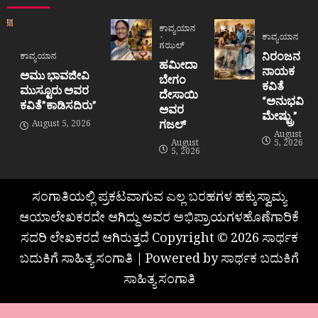
ಕಾವ್ಯಯಾನ
ಕಾವ್ಯಯಾನ
ಗಝಲ್
ನಿರಂಜನ
ಕಾವ್ಯಯಾನ
ಹಮೀದಾ
ನಾಯಕ
ಅಮು ಭಾವಜೀವಿ
ಬೇಗಂ
ಕವಿತೆ
ಮುಸ್ಟೂರು ಅವರ
ದೇಸಾಯಿ
“ಅನುಭವಿ
ಕವಿತೆ”ಕಾಡಿಸದಿರು”
ಅವರ
ಮೇಷ್ಟ್ರು”
ಗಜಲ್
August 5, 2026
August
August
5, 2026
5, 2026
ಸಂಗಾತಿಯಲ್ಲಿ ಪ್ರಕಟವಾಗುವ ಎಲ್ಲ ಬರಹಗಳ ಹಕ್ಕುಸ್ವಾಮ್ಯ
ಆಯಾಲೇಖಕರದೇ ಆಗಿದ್ದು ಅವರ ಅಭಿಪ್ರಾಯಗಳಹೊಣೆಗಾರಿಕೆ
ಸದರಿ ಲೇಖಕರದೆ ಆಗಿರುತ್ತದೆ Copyright © 2026 ಸಾರ್ಥಕ
ಬದುಕಿಗೆ ಸಾಹಿತ್ಯ ಸಂಗಾತಿ | Powered by ಸಾರ್ಥಕ ಬದುಕಿಗೆ
ಸಾಹಿತ್ಯ ಸಂಗಾತಿ