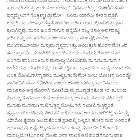
ಸಾಲಾಗಿ ನೆನಪಾಗತೊಡಗಿದರು…… ನಾವಿಕ ಮಾತ್ರ ಒಂದೂ ಮಾತನಾಡದೇ
ಜೋರಾಗಿ ಹುಟ್ಟು ಹಾಕುವ ಕಾಯಕದಲ್ಲೇ ನಿರತನಾಗಿದ್ದ. “ದೋಣಿಗೆ ತೂತು
ಬಿದ್ದದ್ದು ನಿನಗೆ ಗೊತ್ತಿಲ್ವಾಗಿತ್ತೇನೋ?” ಎಂದು ಯಾರೋ ಕೇಳಿದ ಪ್ರಶ್ನೆಗೆ
ಉತ್ತರಿಸುವ ಸೌಜನ್ಯವನ್ನೂ ತೋರಲಿಲ್ಲ. ನದಿಯ ಅರ್ಧಕ್ಕಿಂತ ಹೆಚ್ಚು ಭಾಗ
ಕ್ರಮಿಸಿದ್ದೆವು. ಮರಳಿ ಹಿಂದೆ ಸಾಗುವ ಪ್ರಶ್ನೆಯೇ ಇಲ್ಲ. ಇನ್ನೂ ಅರ್ಧದಷ್ಟು
ನದಿಯನ್ನು ದಾಟಬೇಕಿದೆ. ಸುಲಭದ ಮಾತಲ್ಲ. ಸಂಕಷ್ಟಕ್ಕೆ ನಾವೆಲ್ಲ
ಮುಖಾಮುಖಿಯಾಗಿರುವುದು ಸ್ಪಷ್ಟವಾಗಿತ್ತು. ಅಂಜತ್ತಲೇ ಹೊರಳಿ ನೋಡಿದೆ.
ಸಮುದ್ರದ ಮೀನುಗಾರಿಕೆಗೆ ಹೊರಟು ಬಂದು ದಂಡೆಯ ಕೊಂಚ ದೂರ
ಲಂಗರು ಹಾಕಿ ನಿಂತಿರುವ ಮರ‍್ನಾಲ್ಕು ಬೋಟುಗಳು ಮಸುಕು ಮಸುಕಾಗಿ
ಕಾಣಿಸಿದವು. ದಂಡೆಯನ್ನಂತೂ ಸುರಕ್ಷಿತ ತಲುಪುವುದು ಅಸಾಧ್ಯ. ನಡುವೆಯೇ
ನಿಂತ ಬೋಟುಗಳನ್ನಾದರೂ ಮುಟ್ಟಬಹುದೇನೋ ಎಂಬ ಯೋಚನೆ ಬಂದದ್ದೇ
ನಾವಿಕನಿಗೆ ಸೂಚನೆ ನೀಡಿದೆ, ಎಲ್ಲರೂ ಬೋಟುಗಳನ್ನು ಗಮನಿಸಿದರು.
ನಾವಿಕನೂ ಅತ್ತ ಹೊರಳಿಸಿ ದೋಣಿಯನ್ನು ಮುನ್ನಡೆಸತೊಡಗಿದ. ತುಂಬಿದ
ನೀರನ್ನು ಮೊಗೆದು ಹಾಕುವ ಕಾಯಕವನ್ನು ಗೆಳೆಯರು ಮುಂದುವರಿಸಿದ್ದರು.
ಮಸುಕು ಮಸುಕಾಗಿ ಕಾಣಿಸುತ್ತಿದ್ದ ಬೋಟುಗಳು ಸಮೀಪಿಸುತ್ತಿದ್ದಂತೆ
ಸ್ಪಷ್ಟವಾಗತೊಡಗಿದವು. ತೀರ ಸನಿಹಕ್ಕೆ ಬಂದಾಗ ಲಂಗರು ಇಳಿಬಿಟ್ಟ ಹಗ್ಗವನ್ನು
ಯಾರೋ ಕೈಚಾಚಿ ಹಿಡಿದುಕೊಂಡ ಕ್ಷಣದಲ್ಲಿ ಎಲ್ಲರೂ ಹೋದ ಜೀವ ಬಂದಂತೆ
ಹಗುರಾದೆವು. ಕಷ್ಟಪಟ್ಟು ಹಗ್ಗದೊಡನೆ ಸರ್ಕಸ್ಸು ಮಾಡದೇ ವಿಧಿ ಇರಲಿಲ್ಲ.
ನಾವೆಲ್ಲ ಬೋಟುಗಳನ್ನು ಸೇರಿದ ಬಳಿಕ ನಾವಿಕ ಆಚೆ ದಂಡೆಗೆ ಕೂಗು ಹಾಕಿ