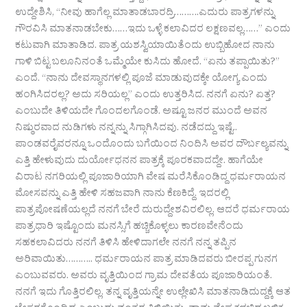
ಉದ್ದೇಶಿಸಿ, “ನೀವು ಹಾಗೆಲ್ಲ ಮಾತಾಡಬಾರದ್ರಿ……….ಎದುರು ಪಾತ್ರಗಳನ್ನು
ಗೌರವಿಸಿ ಮಾತನಾಡಬೇಕು……ಇದು ಒಳ್ಳೆ ಕಲಾವಿದರ ಲಕ್ಷಣವಲ್ಲ……” ಎಂದು
ಕಟುವಾಗಿ ಮಾತಾಡಿದ. ಪಾತ್ರ ಯಶಸ್ವಿಯಾಯಿತೆಂದು ಉಬ್ಬಿಹೋದ ನಾನು
ಗಾಳಿ ಬಿಟ್ಟ ಬಲೂನಿನಂತೆ ಒಮ್ಮೆಯೇ ಕುಸಿದು ಹೋದೆ. “ಏನು ತಪ್ಪಾಯಿತು?”
ಎಂದೆ. “ನಾನು ದೇವಸ್ಥಾನಗಳಲ್ಲಿ ಪೂಜೆ ಮಾಡುವುದಕ್ಕೇ ಯೋಗ್ಯ ಎಂದು
ಹಂಗಿಸಿದರಲ್ಲ? ಅದು ಸರಿಯಲ್ಲ” ಎಂದು ಉತ್ತರಿಸಿದ. ನನಗೆ ಏನು? ಏತ್ತ?
ಎಂಬುದೇ ತಿಳಿಯದೇ ಗೊಂದಲಗೊಂಡೆ. ಅಷ್ಟೂ ಜನರ ಮುಂದೆ ಅವನ
ನಿಷ್ಠುರವಾದ ನುಡಿಗಳು ನನ್ನನ್ನು ಸಿಗ್ಗಾಗಿಸಿದವು. ನಡೆದದ್ದು ಇಷ್ಟೆ..
ಪಾಂಡವರೈವರನ್ನೂ ಒಂದೊಂದು ಬಗೆಯಿಂದ ನಿಂದಿಸಿ ಅವರ ದೌರ್ಬಲ್ಯವನ್ನು
ಎತ್ತಿ ಹೇಳುವುದು ದುರ್ಯೋಧನನ ಪಾತ್ರಕ್ಕೆ ಪೂರಕವಾದದ್ದೇ. ಹಾಗೆಯೇ
ವಿರಾಟ ನಗರಿಯಲ್ಲಿ ಪೂಜಾರಿಯಾಗಿ ವೇಷ ಮರೆಸಿಕೊಂಡಿದ್ದ ಧರ್ಮರಾಯನ
ಮೋಸವನ್ನು ಎತ್ತಿ ಹೇಳಿ ಸಹಜವಾಗಿ ನಾನು ಕೆಣಕಿದ್ದೆ. ಇದರಲ್ಲಿ
ಪಾತ್ರಪೋಷಣೆಯಲ್ಲದೆ ನನಗೆ ಬೇರೆ ದುರುದ್ದೇಶವಿರಲಿಲ್ಲ. ಆದರೆ ಧರ್ಮರಾಯ
ಪಾತ್ರಧಾರಿ ಇಷ್ಟೊಂದು ಮನಸ್ಸಿಗೆ ಹಚ್ಚಿಕೊಳ್ಳಲು ಕಾರಣವೇನೆಂದು
ಸಹಕಲಾವಿದರು ನನಗೆ ತಿಳಿಸಿ ಹೇಳಿದಾಗಲೇ ನನಗೆ ನನ್ನ ತಪ್ಪಿನ
ಅರಿವಾಯಿತು……….. ಧರ್ಮರಾಯನ ಪಾತ್ರ ಮಾಡಿದವರು ಬೀರಪ್ಪ ಗುನಗ
ಎಂಬುವವರು. ಅವರು ವೃತ್ತಿಯಿಂದ ಗ್ರಾಮ ದೇವತೆಯ ಪೂಜಾರಿಯಂತೆ.
ನನಗೆ ಇದು ಗೊತ್ತಿರಲಿಲ್ಲ. ತನ್ನ ವೃತ್ತಿಯನ್ನೇ ಉಲ್ಲೇಖಿಸಿ ಮಾತನಾಡಿದುದ್ದಕ್ಕೆ ಆತ