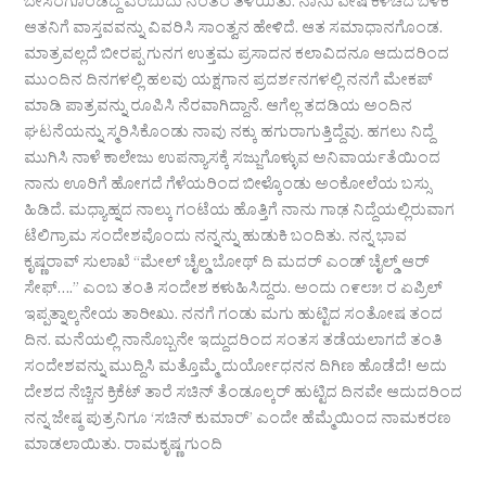
ಬೇಸರಗೊಂಡಿದ್ದ ಎಂಬುದು ನಂತರ ತಿಳಿಯಿತು. ನಾನು ವೇಷ ಕಳಚಿದ ಬಳಿಕ
ಆತನಿಗೆ ವಾಸ್ತವವನ್ನು ವಿವರಿಸಿ ಸಾಂತ್ವನ ಹೇಳಿದೆ. ಆತ ಸಮಾಧಾನಗೊಂಡ.
ಮಾತ್ರವಲ್ಲದೆ ಬೀರಪ್ಪ ಗುನಗ ಉತ್ತಮ ಪ್ರಸಾದನ ಕಲಾವಿದನೂ ಆದುದರಿಂದ
ಮುಂದಿನ ದಿನಗಳಲ್ಲಿ ಹಲವು ಯಕ್ಷಗಾನ ಪ್ರದರ್ಶನಗಳಲ್ಲಿ ನನಗೆ ಮೇಕಪ್
ಮಾಡಿ ಪಾತ್ರವನ್ನು ರೂಪಿಸಿ ನೆರವಾಗಿದ್ದಾನೆ. ಆಗೆಲ್ಲ ತದಡಿಯ ಅಂದಿನ
ಘಟನೆಯನ್ನು ಸ್ಮರಿಸಿಕೊಂಡು ನಾವು ನಕ್ಕು ಹಗುರಾಗುತ್ತಿದ್ದೆವು. ಹಗಲು ನಿದ್ದೆ
ಮುಗಿಸಿ ನಾಳೆ ಕಾಲೇಜು ಉಪನ್ಯಾಸಕ್ಕೆ ಸಜ್ಜುಗೊಳ್ಳುವ ಅನಿವಾರ್ಯತೆಯಿಂದ
ನಾನು ಊರಿಗೆ ಹೋಗದೆ ಗೆಳೆಯರಿಂದ ಬೀಳ್ಕೊಂಡು ಅಂಕೋಲೆಯ ಬಸ್ಸು
ಹಿಡಿದೆ. ಮಧ್ಯಾಹ್ನದ ನಾಲ್ಕು ಗಂಟೆಯ ಹೊತ್ತಿಗೆ ನಾನು ಗಾಢ ನಿದ್ದೆಯಲ್ಲಿರುವಾಗ
ಟೆಲಿಗ್ರಾಮ ಸಂದೇಶವೊಂದು ನನ್ನನ್ನು ಹುಡುಕಿ ಬಂದಿತು. ನನ್ನ ಭಾವ
ಕೃಷ್ಣರಾವ್ ಸುಲಾಖೆ “ಮೇಲ್ ಚೈಲ್ಡ ಬೋಥ್ ದಿ ಮದರ್ ಎಂಡ್ ಚೈಲ್ಡ್ ಆರ್
ಸೇಫ್….” ಎಂಬ ತಂತಿ ಸಂದೇಶ ಕಳುಹಿಸಿದ್ದರು. ಅಂದು ೧೯೮೫ ರ ಏಪ್ರಿಲ್
ಇಪ್ಪತ್ನಾಲ್ಕನೇಯ ತಾರೀಖು. ನನಗೆ ಗಂಡು ಮಗು ಹುಟ್ಟಿದ ಸಂತೋಷ ತಂದ
ದಿನ. ಮನೆಯಲ್ಲಿ ನಾನೊಬ್ಬನೇ ಇದ್ದುದರಿಂದ ಸಂತಸ ತಡೆಯಲಾಗದೆ ತಂತಿ
ಸಂದೇಶವನ್ನು ಮುದ್ದಿಸಿ ಮತ್ತೊಮ್ಮೆ ದುರ್ಯೋಧನನ ದಿಗಿಣ ಹೊಡೆದೆ! ಅದು
ದೇಶದ ನೆಚ್ಚಿನ ಕ್ರಿಕೆಟ್ ತಾರೆ ಸಚಿನ್ ತೆಂಡೂಲ್ಕರ್ ಹುಟ್ಟಿದ ದಿನವೇ ಆದುದರಿಂದ
ನನ್ನ ಜೇಷ್ಠ ಪುತ್ರನಿಗೂ ‘ಸಚಿನ್ ಕುಮಾರ್’ ಎಂದೇ ಹೆಮ್ಮೆಯಿಂದ ನಾಮಕರಣ
ಮಾಡಲಾಯಿತು. ರಾಮಕೃಷ್ಣ ಗುಂದಿ