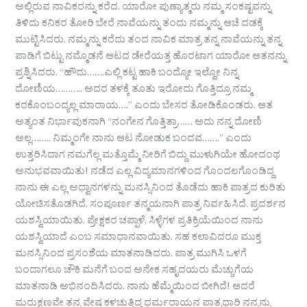
ಅಲ್ಲಿರುವ ನಾವಿಕರನ್ನು ಕರೆದ. ಯಾರೋ ಪುಣ್ಯಾತ್ಮರು ನಮ್ಮ ಸಂಕಷ್ಟವನ್ನು
ತಿಳಿದು ಕನಿಕರ ತೋರಿ ಬೇರೆ ನಾವೆಯನ್ನು ತಂದು ನಮ್ಮನ್ನು ಆಚೆ ದಡಕ್ಕೆ
ಮುಟ್ಟಿಸಿದರು. ನಮ್ಮನ್ನು ಕರೆದು ತಂದ ನಾವಿಕ ಮಾತ್ರ ತನ್ನ ನಾವೆಯನ್ನು ತನ್ನ
ಪಾಡಿಗೆ ಬಿಟ್ಟು ನಮ್ಮೊಡನೆ ಆಟದ ಡೇರೆಯತ್ತ ಹೊರಟಾಗ ಯಾರೋ ಆತನನ್ನು
ಪ್ರಶ್ನಿಸಿದರು. “ಹೌದು…….ಎಲ್ಲಿ ಕಟ್ಟ ಹಾಕಿ ಬಂದ್ಯೋ ಇಲ್ವೋ ನಿನ್ನ
ದೋಣಿಯ……….. ಅದರ ತಳಕ್ಕೆ ತೂತು ಇರೋದು ಗೊತ್ತಿದ್ರೂ ನಮ್ಮ
ಕರಕೊಂಬಂದ್ಯಲ್ಲ ಮಾರಾಯ….” ಎಂದು ಬೇಸರ ತೋಡಿಕೊಂಡರು. ಆತ
ಅತ್ಯಂತ ನಿರ್ಭಾವುಕನಾಗಿ “ನಂಗೇನ ಗೊತ್ತಿತ್ರಾ…… ಅದು ನನ್ನ ದೋಣಿ
ಅಲ್ಲ…….. ನಿಮ್ಮಂಗೇ ನಾನು ಆಟ ನೋಡುಕ ಬಂದವ…….” ಎಂದು
ಉತ್ತರಿಸಿದಾಗ ನಮಗೆಲ್ಲ ಮತ್ತೊಮ್ಮೆ ನೀರಿಗೆ ಬಿದ್ದು ಮುಳುಗಿಯೇ ಹೋದಂಥ
ಅನುಭವವಾಯಿತು! ನಡೆದ ಎಲ್ಲ ವಿದ್ಯಮಾನಗಳಿಂದ ಗೊಂದಲಗೊಂಡಿದ್ದ
ನಾನು ಈ ಎಲ್ಲ ಅಧ್ವಾನಗಳನ್ನು ಮನಸ್ಸಿನಿಂದ ತೊಡೆದು ಹಾಕಿ ಪಾತ್ರದ ಕುರಿತು
ಯೋಚಿಸತೊಡಗಿದೆ. ಸಂಪೂರ್ಣ ತನ್ಮಯನಾಗಿ ಪಾತ್ರ ನಿರ್ವಹಿಸಿದೆ. ಪ್ರದರ್ಶನ
ಯಶಸ್ವಿಯಾಯಿತು. ಪ್ರೇಕ್ಷಕರ ಚಪ್ಪಾಳೆ, ಸಿಳ್ಳೆಗಳ ಪ್ರತಿಕ್ರಿಯೆಯಿಂದ ನಾನು
ಯಶಸ್ವಿಯಾದೆ ಎಂಬ ಸಮಾಧಾನವಾಯಿತು. ಸಹ ಕಲಾವಿದರೂ ಮುಕ್ತ
ಮನಸ್ಸಿನಿಂದ ಪ್ರಸಂಶೆಯ ಮಾತನಾಡಿದರು. ಪಾತ್ರ ಮುಗಿಸಿ ಒಳಗೆ
ಬಂದಾಗಲೂ ಚೌಕಿ ಮನೆಗೆ ಬಂದ ಅನೇಕ ಸಹೃದಯರು ಮೆಚ್ಚುಗೆಯ
ಮಾತನಾಡಿ ಅಭಿನಂದಿಸಿದರು. ನಾನು ಹೆಮ್ಮೆಯಿಂದ ಬೀಗಿದೆ! ಆದರೆ
ಮರುಕ್ಷಣವೇ ತನ್ನ ವೇಷ ಕಳಚುತ್ತಿದ್ದ ಧರ್ಮರಾಯನ ಪಾತ್ರಧಾರಿ ನನ್ನನ್ನು