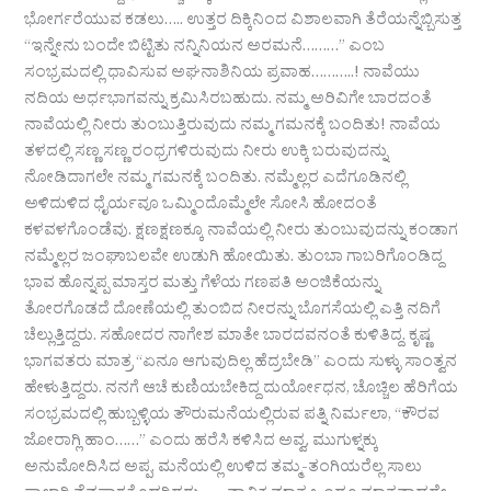
ಭೋರ್ಗರೆಯುವ ಕಡಲು….. ಉತ್ತರ ದಿಕ್ಕಿನಿಂದ ವಿಶಾಲವಾಗಿ ತೆರೆಯನ್ನೆಬ್ಬಿಸುತ್ತ
“ಇನ್ನೇನು ಬಂದೇ ಬಿಟ್ಟಿತು ನನ್ನಿನಿಯನ ಅರಮನೆ………” ಎಂಬ
ಸಂಭ್ರಮದಲ್ಲಿ ಧಾವಿಸುವ ಅಘನಾಶಿನಿಯ ಪ್ರವಾಹ………..! ನಾವೆಯು
ನದಿಯ ಅರ್ಧಭಾಗವನ್ನು ಕ್ರಮಿಸಿರಬಹುದು. ನಮ್ಮ ಅರಿವಿಗೇ ಬಾರದಂತೆ
ನಾವೆಯಲ್ಲಿ ನೀರು ತುಂಬುತ್ತಿರುವುದು ನಮ್ಮ ಗಮನಕ್ಕೆ ಬಂದಿತು! ನಾವೆಯ
ತಳದಲ್ಲಿ ಸಣ್ಣ ಸಣ್ಣ ರಂಧ್ರಗಳಿರುವುದು ನೀರು ಉಕ್ಕಿ ಬರುವುದನ್ನು
ನೋಡಿದಾಗಲೇ ನಮ್ಮ ಗಮನಕ್ಕೆ ಬಂದಿತು. ನಮ್ಮೆಲ್ಲರ ಎದೆಗೂಡಿನಲ್ಲಿ
ಅಳಿದುಳಿದ ಧೈರ್ಯವೂ ಒಮ್ಮಿಂದೊಮ್ಮೆಲೇ ಸೋಸಿ ಹೋದಂತೆ
ಕಳವಳಗೊಂಡೆವು. ಕ್ಷಣಕ್ಷಣಕ್ಕೂ ನಾವೆಯಲ್ಲಿ ನೀರು ತುಂಬುವುದನ್ನು ಕಂಡಾಗ
ನಮ್ಮೆಲ್ಲರ ಜಂಘಾಬಲವೇ ಉಡುಗಿ ಹೋಯಿತು. ತುಂಬಾ ಗಾಬರಿಗೊಂಡಿದ್ದ
ಭಾವ ಹೊನ್ನಪ್ಪ ಮಾಸ್ತರ ಮತ್ತು ಗೆಳೆಯ ಗಣಪತಿ ಅಂಜಿಕೆಯನ್ನು
ತೋರಗೊಡದೆ ದೋಣೆಯಲ್ಲಿ ತುಂಬಿದ ನೀರನ್ನು ಬೊಗಸೆಯಲ್ಲಿ ಎತ್ತಿ ನದಿಗೆ
ಚೆಲ್ಲುತ್ತಿದ್ದರು. ಸಹೋದರ ನಾಗೇಶ ಮಾತೇ ಬಾರದವನಂತೆ ಕುಳಿತಿದ್ದ. ಕೃಷ್ಣ
ಭಾಗವತರು ಮಾತ್ರ “ಏನೂ ಆಗುವುದಿಲ್ಲ ಹೆದ್ರಬೇಡಿ” ಎಂದು ಸುಳ್ಳು ಸಾಂತ್ವನ
ಹೇಳುತ್ತಿದ್ದರು. ನನಗೆ ಆಚೆ ಕುಣಿಯಬೇಕಿದ್ದ ದುರ್ಯೋಧನ, ಚೊಚ್ಚಿಲ ಹೆರಿಗೆಯ
ಸಂಭ್ರಮದಲ್ಲಿ ಹುಬ್ಬಳ್ಳಿಯ ತೌರುಮನೆಯಲ್ಲಿರುವ ಪತ್ನಿ ನಿರ್ಮಲಾ, “ಕೌರವ
ಜೋರಾಗ್ಲಿ ಹಾಂ……” ಎಂದು ಹರೆಸಿ ಕಳಿಸಿದ ಅವ್ವ, ಮುಗುಳ್ನಕ್ಕು
ಅನುಮೋದಿಸಿದ ಅಪ್ಪ, ಮನೆಯಲ್ಲಿ ಉಳಿದ ತಮ್ಮ-ತಂಗಿಯರೆಲ್ಲ ಸಾಲು