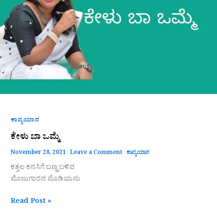
ಕಾವ್ಯಯಾನ
ಕೇಳು ಬಾ ಒಮ್ಮೆ
November 28, 2021
Leave a Comment
ಕಾವ್ಯಯಾನ
ಕತ್ತಲ ಕನಸಿಗೆ ಬಣ್ಣ ಬಳಿವ
ಮೊಜುಗಾರನ ಮೊಡಿಯನು
Read Post »