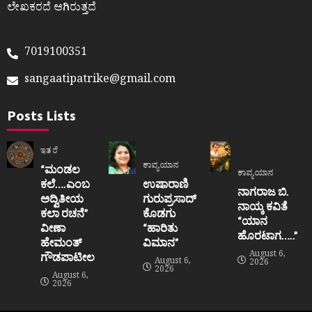
ಲೇಖಕರದೆ ಆಗಿರುತ್ತದೆ
7019100351
sangaatipatrike@gmail.com
Posts Lists
ಇತರೆ
ಕಾವ್ಯಯಾನ
“ಮಂಡಲ
ಕಾವ್ಯಯಾನ
ಕಲೆ….ಎಂಬ
ಉಷಾರಾಣಿ
ನಾಗರಾಜ ಬಿ.
ಅದ್ವಿತೀಯ
ಗುರುಪ್ರಸಾದ್
ನಾಯ್ಕ ಕವಿತೆ
ಕಲಾ ರಚನೆ”‌
ಕೊಡಗು
“ಯಾನ
ವೀಣಾ
“ಹಾರಿತು
ಹೊರಟಾಗ…..”
ಹೇಮಂತ್‌
ವಿಮಾನ”
August 6,
ಗೌಡಪಾಟೀಲ
August 6,
2026
2026
August 6,
2026