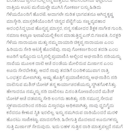
ಎರಡನೆಯ ಪ್ರಸಂಗದಲ್ಲಿ ನನ್ನ ಪಾತ್ರವಿದೆ. ಅವಸರವೇನೂ ಇಲ್ಲವೆಂದು
ರಾತ್ರಿಯ ಊಟ ಮನೆಯಲ್ಲೇ ಮುಗಿಸಿ ಗೋಕರ್ಣ ಬಸ್ಸು ಹಿಡಿದು
ಗೆಳೆಯರೊಂದಿಗೆ ಹೊರಟೆ. ಅದಾಗಲೇ ನುರಿತ ಭಾಗವತನೂ ಆಗಿದ್ದ ಕೃಷ್ಣ
ಮಾಸ್ಕೇರಿ, ಮಾಸ್ತರಿಕೆಯೊಂದಿಗೆ ‘ಚಿನ್ನದ ಪೆಟ್ಟಿಗೆ’ಯ ಸಣ್ಣ ವ್ಯವಹಾರ
ಆರಂಭಿಸಿದ್ದ ಭಾವ ಹೊನ್ನಪ್ಪ ಮಾಸ್ತರ, ನನ್ನ ಸಹೋದರ ಶಿಕ್ಷಕ ನಾಗೇಶ ಗುಂದಿ,
ಸಮಾಜ ಕಲ್ಯಾಣ ಇಲಾಖೆಯಲ್ಲಿ ಕೆಲಸ ಮಾಡುತ್ತಿದ್ದ ಎನ್.ಬಿ.ಗಣಪತಿ, ನಿರಕ್ಷರಿ
ಗೆಳೆಯ ನಾರಾಯಣ ಮತ್ತು ನಮ್ಮ ದಾಯಾದಿ ಚಿಕ್ಕಪ್ಪ ನಾರಾಯಣ ಎಂಬ
ಹಿರಿಯರು ಸೇರಿ ಆಟಕ್ಕೆ ಹೊರಟೆವು. ನಾವು ಗೋಕರ್ಣದಿಂದ ತದಡಿ ಎಂಬ
ಊರಿಗೆ ಇನ್ನೊಂದು ಬಸ್ಸಿನಲ್ಲಿ ಪ್ರಯಾಣಿಸಿ ಅಲ್ಲಿಂದ ಅಘನಾಶಿನಿ ನದಿಯನ್ನು
ನಾವೆಯ ಮೂಲಕ ದಾಟಿ ಆಚೆ ದಂಡೆಯ ಮೇಲಿರುವ ಮಿರ್ಜಾನ ಎಂಬ
ಊರು ಸೇರಬೇಕಿತ್ತು. ಆದರೆ ನಾವು ತದಡಿಗೆ ಬಂದಿಳಿಯುವಾಗ ರಾತ್ರಿ
ಒಂಭತ್ತರ ಮೇಲಾಗಿತ್ತು. ಅಷ್ಟು ಹೊತ್ತಿಗೆ ಪ್ರಯಾಣಿಕರನ್ನು ಅಘನಾಶಿನಿ ನದಿ
ದಾಟಿಸುವ ಮಶಿನ್ ಬೋಟ್ ತನ್ನ ಕಾರ್ಯಾಚರಣೆಯನ್ನು ಸ್ಥಗಿತಗೊಳಿಸಿತ್ತು.
ಹೇಗಾದರೂ ನಮ್ಮನ್ನು ನದಿ ದಾಟಿಸಲು ವಿನಂತಿಸೋಣವೆಂದರೆ ಮಶಿನ್
ಬೋಟ್ ಆಚೆ ದಡವನ್ನು ಸೇರಿ ಲಂಗರು ಹಾಕಿತ್ತು. ನದಿ ಸಮುದ್ರ ಸೇರುವ
ಸ್ಥಳವಾದುದರಿಂದ ನದಿಯ ವಿಸ್ತಾರವೂ ಅಧಿಕವಾಗಿತ್ತು. ನಾವು ಧ್ವನಿಗೈದು
ಕರೆದರೂ ಕೇಳುವ ಸ್ಥಿತಿ ಇರಲಿಲ್ಲ. ಇನ್ನು ನಮಗಿರುವ ದಾರಿಯೆಂದರೆ ಮರಳಿ
ಹೊರಟು ಸಾಣಿಕಟ್ಟಾ, ಮಾದನಗೇರಿ, ಹಿರೇಗುತ್ತಿ ಮೊದಲಾದ ಊರುಗಳನ್ನು
ಸುತ್ತಿ ಮಿರ್ಜಾನ್ ಸೇರುವುದು. ಇದು ಬಹಳ ಸುತ್ತಿನ ದಾರಿ ಮಾತ್ರವಲ್ಲದೆ ನಮಗೆ