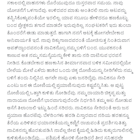
ಸಕಾಲದಲ್ಲಿ ವಾಹನಗಳು ದೊರೆಯುವುದೂ ದುಸ್ತರವಾದ ಸಮಯ. ನಾವು
ಯೋಚನೆಗೆ ಒಳಗಾದೆವು. ಉಳಿದವರ ಮಾತು ಅಂತಿರಲಿ ನಾನು ಆಟವನ್ನು
ತಪ್ಪಿಸಿಕೊಳ್ಳುವಂತೆಯೇ ಇರಲಿಲ್ಲ. ಯಾವ ಸಬೂಬು ಹೇಳಿದರೂ ಹಣಕೊಟ್ಟು
ಬಂದ ಪ್ರೇಕ್ಷಕರು ತಗಾದೆ ಮಾಡದೇ ಇರುವುದಿಲ್ಲ. ಸಂಘಟಕರಿಗೆ ಇದು ತುಂಬಾ
ತೊಂದರೆಗೆ ಈಡು ಮಾಡುತ್ತದೆ. ಹಾಗಾಗಿ ನನಗೆ ಆಟಕ್ಕೆ ಹೋಗಲೇಬೇಕಾದ
ಅನಿವಾರ್ಯತೆ ಇದೆ. ನಾವು ದಿಕ್ಕುಗಾಣದವರಂತೆ ಯೋಚಿಸುತ್ತ ನಿಂತಿರುವಾಗ
ಆಪತ್‌ದ್ಭಾಂದವನಂತೆ ನಾವಿಕನೊಬ್ಬ ನಮ್ಮ ಬಳಿಗೆ ಬಂದ. ಯುವಕನಂತೆ
ಕಾಣುವ ಆತ ನಮ್ಮ ಸಮಸ್ಯೆಯನ್ನು ಕೇಳಿ ತಾನು ನದಿ ದಾಟಿಸುವ ಭರವಸೆ
ನೀಡಿದ. ಕೊಡಬೇಕಾದ ಹಣಕಾಸಿನ ತೀರ್ಮಾನವಾದ ಬಳಿಕ ಸಮೀಪದಲ್ಲಿಯೇ
ಬೇಲೆಯ ಮೇಲೆ ಎಳೆದು ಹಾಕಿದ ಒಂದು ಚಿಕ್ಕ ದೋಣಿಯನ್ನು ನೀರಿಗೆಳೆದು ನಮ್ಮ
ಬಳಿಗೆ ತಂದು ನಿಲ್ಲಿಸಿದ. ಆಗಲೇ ನಾವು ಏಳು ಜನರಿದ್ದೆವು. ನಾವಿಕನೂ ಸೇರಿ
ಎಂಟು ಜನ ಈ ದೋಣಿಯಲ್ಲಿ ಪ್ರಯಾಣಿಸುವುದು ಕಷ್ಟವೆನ್ನಿಸಿತು. ಆ ಪುಟ್ಟ
ದೋಣಿಯಲ್ಲಿ ಒತ್ತಾಗಿ ಕುಳಿತು ನೋಡಿದೆವು. ನಮ್ಮ ದಾಯಾದಿ ಚಿಕ್ಕಪ್ಪ ಮತ್ತು
ನಾರಾಯಣ ದೋಣಿಗೆ ಭಾರವಾಗುವುದೆಂದೇ ನಿರ್ಧರಿಸಿ ತಮ್ಮ ಆಟ ನೋಡುವ
ಆಸೆಗೆ ತಿಲಾಂಜಲಿ ಇಟ್ಟು ಹಿಂದೆ ಸರಿದರು. ನಾವಿಕನೂ ಸೇರಿದಂತೆ ಆರು ಜನ
ಪ್ರಯಾಣ ಹೊರಟೆವು. ಬೆಳದಿಂಗಳು ಹರಡಿ ವಿಸ್ತಾರವಾದ ನದಿಯ ಹರಹನ್ನೂ
ತೆರೆಯ ಏರಿಳಿತದ ಭಯಾನಕತೆಯನ್ನು ಕಣ್ಣಿಗೆ ರಾಚುವಂತೆ ಪ್ರದರ್ಶಿಸುತಿತ್ತು.
ನಾವಿಕನನ್ನು ಹೊರತುಪಡಿಸಿ ನಾವೆಲ್ಲ ಜೀವ ಕೈಯಲ್ಲಿ ಹಿಡಿದು ಕುಕ್ಕುರುಗಾಲಿನಲ್ಲಿ
ಕುಳಿತುಕೊಂಡಿದ್ದೆವು….. ಪಶ್ಚಿಮಕ್ಕೆ ಹೊರಳಿ ನೋಡಿದರೆ ತೀರ ಸನಿಹದಲ್ಲೇ