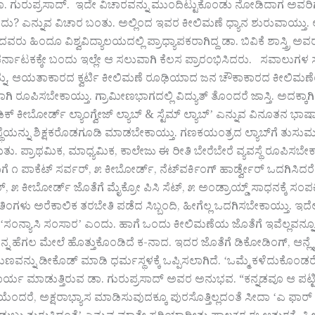
ಾರೆ ಡಾ. ಗುರುಪ್ರಸಾದ್.‌ ಇದೇ ವಿಚಾರವನ್ನು ಮುಂದಿಟ್ಟುಕೊಂಡು ನೋಡಿದಾಗ ಅವರ
 ಎನ್ನುವ ವಿಚಾರ ಬಂತು. ಅಲ್ಲಿಂದ ಇವರ ಕೀಲಿಮಣೆ ಧ್ಯಾನ ಶುರುವಾಯ್ತು. ಅದಕ್ಕ
ದವರು ಹಿಂದೂ ವಿಶ್ವವಿದ್ಯಾಲಯದಲ್ಲಿ ಪ್ರಾಧ್ಯಾಪಕರಾಗಿದ್ದ ಡಾ. ಬಿವಿಕೆ ಶಾಸ್ತ್ರ
್ನಾಟಕಕ್ಕೇ ಬಂದು ಇಲ್ಲೇ ಆ ಸಲುವಾಗಿ ಕೆಲಸ ಪ್ರಾರಂಭಿಸಿದರು. ಸವಾಲು
ು. ಆಯತಾಕಾರದ ಕ್ವರ್ಟಿ ಕೀಲಿಮಣೆ ರೂಢಿಯಾದ ಜನ ಚೌಕಾಕಾರದ ಕೀಲಿಮಣೆಯ
ರೂಪಿಸಬೇಕಾಯ್ತು. ಗ್ರಾಮೀಣಭಾಗದಲ್ಲಿ ವಿದ್ಯುತ್‌ ತೊಂದರೆ ಜಾಸ್ತಿ. ಅದಕ್ಕಾ
್‌ ಕೀಬೋರ್ಡ್‌ ಲ್ಯಾಂಗ್ವೇಜ್‌ ಲ್ಯಾಬ್‌ & ಸ್ಟೆಮ್‌ ಲ್ಯಾಬ್‌ʼ ಎನ್ನುವ ವಿನೂತನ
್ಥೆಯನ್ನು ಶಿಕ್ಷಕರೊಡಗೂಡಿ ಮಾಡಬೇಕಾಯ್ತು. ಗಣಕಯಂತ್ರದ ಲ್ಯಾಬ್‌ಗೆ ತುಸುಮಟ್ಟಿ
. ಪ್ರಾಥಮಿಕ, ಮಾಧ್ಯಮಿಕ, ಕಾಲೇಜು ಈ ರೀತಿ ಬೇರೆಬೇರೆ ವ್ಯವಸ್ಥೆ ರೂಪಿಸಬೇ
೧ ಪಾಕೆಟ್‌ ಸರ್ವರ್‌, ೫ ಕೀಬೋರ್ಡ್‌, ನೆಟ್‌ವರ್ಕಿಂಗ್‌ ಹಾರ್ಡ್ವೇರ್‌ ಒದಗಿ
್‌, ೫ ಕೀಬೋರ್ಡ್‌ ಜೊತೆಗೆ ಮೈಕ್ರೋ ಪಿಸಿ ಸೆಟ್‌, ೫ ಅಂಡ್ರಾಯ್ಡ್‌ ಸಾಧನಕ್ಕೆ ಸಂಪರ
 ೬ ತಿಂಗಳು ಅರೆಕಾಲಿಕ ತರಬೇತಿ ಪಡೆದ ಸಿಬ್ಬಂದಿ, ಹೀಗೆಲ್ಲ ಒದಗಿಸಬೇಕಾಯ್ತು. ಇ
ʻಸಂನ್ಯಾಸಿ ಸಂಸಾರʼ ಎಂದು. ಹಾಗೆ ಒಂದು ಕೀಲಿಮಣೆಯ ಜೊತೆಗೆ ಇವೆಲ್ಲವನ್ನೂ 
ನ್ನ ಹೆಗಲ ಮೇಲೆ ಹೊತ್ತುಕೊಂಡಿದೆ ಕ-ನಾದ. ಇದರ ಜೊತೆಗೆ ಡಿಕೋಡಿಂಗ್‌, ಆನ್
್ನು ಡೀಕೊಡ್‌ ಮಾಡಿ ಧರ್ಮಸ್ಥಳಕ್ಕೆ ಒಪ್ಪಿಸಲಾಗಿದೆ. ʻಒಮ್ಮೆ ಕಳೆದುಕೊಂಡರ
್ಯ ಮಾಡುತ್ತಿರುವ ಡಾ. ಗುರುಪ್ರಸಾದ್‌ ಅವರ ಅನುಭವ. “ಕನ್ನಡವೂ ಆ ಪಟ್ಟಿಗೇ
ಯೆಂದರೆ, ಅಕ್ಷರಾಭ್ಯಾಸ ಮಾಡಿಸುವುದಕ್ಕೂ ಪುರಸೊತ್ತಿಲ್ಲದಂತೆ ಸೀದಾ ʻಎ ಫಾರ್‌ ಆಪ