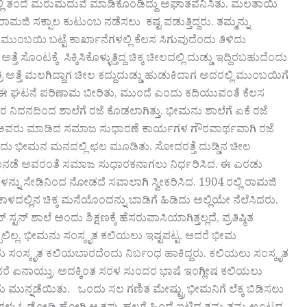
ಲಿ ತಂದೆ ಮರುಮದುವೆ ಮಾಡಿಕೊಂಡಿದ್ದು ಅಘಾತವೆನಿಸಿತು. ಮಲತಾಯಿ
ಮಜಿ ಸಕ್ಪಾಲ ಕುಟುಂಬ ನಡೆಸಲು ಕಷ್ಟ ಪಡುತ್ತಿದ್ದರು. ತಮ್ಮನ್ನು
ುಂಬಯಿ ಬಟ್ಟೆ ಕಾರ್ಖಾನೆಗಳಲ್ಲಿ ಕೆಲಸ ಸಿಗುವುದೆಂದು ತಿಳಿದು
ೆ ಸಿಕ್ಕಿಸಿಕೊಳ್ಳುತ್ತಿದ್ದ ಚಿಕ್ಕ ಚೀಲದಲ್ಲಿ ದುಡ್ಡು ಇದ್ದಿರಬಹುದೆಂದು
ರಿ ಅತ್ತೆ ಮಲಗಿದ್ದಾಗ ಚೀಲ ಕದ್ದುದುಡ್ಡು ಹುಡುಕಿದಾಗ ಅದರಲ್ಲಿ ಮುಂಬಯಿಗೆ
ೆ ಈ ಘಟನೆ ಪರಿಣಾಮ ಬೀರಿತು, ಮುಂದೆ ಎಂದು ಕದಿಯುವಂತೆ ಕೆಲಸ
ನಿದನದಿಂದ ಶಾಲೆಗೆ ರಜೆ ಕೊಡಲಾಗಿತ್ತು. ಭೀಮನು ಶಾಲೆಗೆ ಏಕೆ ರಜೆ
, ಅವರು ಮಾಡಿದ ಸಮಾಜ ಸುಧಾರಣೆ ಕಾರ್ಯಗಳ ಗೌರವಾರ್ಥವಾಗಿ ರಜೆ
ಂದು ಭೀಮನ ಮನದಲ್ಲಿ ಛಲ ಮೂಡಿತು. ಸೋದರತ್ತೆ ದುಡ್ಡಿನ ಚೀಲ
 ರಾನಡೆ ಅವರಂತೆ ಸಮಾಜ ಸುಧಾರಕನಾಗಲು ನಿರ್ಧರಿಸಿದ. ಈ ಎರಡು
ು ಸೇಡಿನಿಂದ ನೋಡದೆ ಸವಾಲಾಗಿ ಸ್ವೀಕರಿಸಿದ. 1904 ರಲ್ಲಿ ರಾಮಜಿ
ಿನ ಚಿಕ್ಕ ಮನೆಯೊಂದನ್ನು ಬಾಡಿಗೆ ಹಿಡಿದು ಅಲ್ಲಿಯೇ ನೆಲೆಸಿದರು.
ಟನ್ ಶಾಲೆ ಅಂದು ಶಿಕ್ಷಣಕ್ಕೆ ಹೆಸರುವಾಸಿಯಾಗಿತ್ತಲ್ಲದೆ, ಪ್ರತಿಷ್ಠಿತ
ಲಿಲ್ಲ. ಭೀಮನು ಸಂಸ್ಕೃತ ಕಲಿಯಲು ಇಷ್ಟಪಟ್ಟ. ಆದರೆ ಭೀಮ
ಶ್ಯರು ಸಂಸ್ಕೃತ ಕಲಿಯಬಾರದೆಂದು ನಿರ್ಬಂಧ ಹಾಕಿದ್ದರು. ಕಲಿಯಲು ಸಂಸ್ಕೃತ
ೋದರೆ ಏನಾಯ್ತು, ಅದಕ್ಕಿಂತ ಸರಳ ಸುಂದರ ಭಾಷೆ ಇಂಗ್ಲೀಷ ಕಲಿಯಲು
ು ಮುನ್ನಡೆಯಿತು. ಒಂದು ಸಲ ಗಣಿತ ಮೇಷ್ಟ್ರು ಭೀಮನಿಗೆ ಲೆಕ್ಕ ಬಿಡಿಸಲು