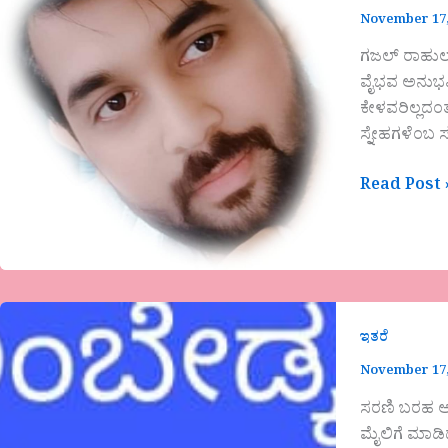
November 17,
ಗಜಲ್ ರಾಹುಲ 
ವೈಭವ ಅನುಭವಿಸ
ಕೇಳವರಿಲ್ಲದಂ
ಸ್ನೇಹಗಳೆಂಬ
Read Post 
ಇತರೆ
November 17,
ಸರಣಿ ಬರಹ ಅಂ
ಮೈಲಿಗೆ ಮಾಡಿದ