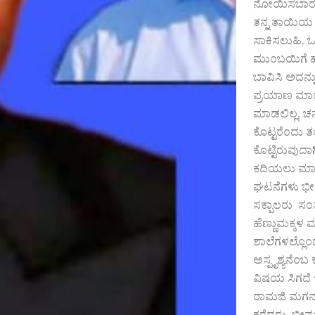
ನೋಯಿಸಬಾರದೆ
ತನ್ನ ತಾಯಿಯ ಆ
ಸಾಕಿಸಲುಹಿ, ಓ
ಮುಂಬಯಿಗೆ ಹೊಗ
ಬಾವಿಸಿ ಅದನ್ನ
ಪ್ರಯಾಣ ಮಾಡು
ಮಾಡಲಿಲ್ಲ, ಚ
ಕೊಟ್ಟರೆಂದು
ಕೊಟ್ಟಿರುವುದ
ಕದಿಯಲು ಮಾಡಿ
ಘಟನೆಗಳು ಭೀಮ
ಸಕ್ಪಾಲರು ಸಂ
ಹೆಣ್ಣುಮಕ್ಕಳ ಮ
ಶಾಲೆಗಳಲ್ಲೊಂ
ಅಸ್ಪೃಶ್ಯನೆಂಬ
ವಿಷಯ ಸಿಗದೆ 
ರಾಮಜಿ ಮಗನನ್ನ