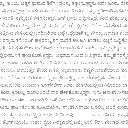
ತ್ತು. ಹಿರಿಯ ಅಕ್ಕನೆ ಭೀಮನ ತೆಲೆಗೂದಲನ್ನು ಕತ್ತರಿಸುತ್ತಿದ್ದಳು ಅದೇ ಹಿಂದು
ರುಗಳನ್ನಿಟ್ಟುಕೊಂಡರೂ ಸವರ್ಣೀಯರು, ಹೀಗೇಕೆ ನಮ್ಮನ್ನು ಕೀಳಾಗಿ ನಡೆಸಿಕೊಳ್ಳುತ್
ಸದಂತೆ ನಮ್ಮನ್ನೇಕೆ ತಡೆಯುತ್ತಾರೆ, ಹೀಗೆ ಭೀಮ ಪ್ರಶ್ನಿಸುತ್ತಿದ್ದ. ತಂದೆ ಮತ್ತು ಅ
 ಸುರಿಯುತಿತ್ತು, ಮೇಲ್ಜಾತಿಯ ವಿಧ್ಯಾರ್ಥಿಯೊಬ್ಬ ಭೀಮನಿಗೆ ಶಾಲೆಗೆ ಹೊಗುವ
್ತಿರುವ ಮಳೆಯಲ್ಲಿ ಬಂದಿದ್ದರಿಂದ ಬಟ್ಟೆ ಒದ್ದೆಯಾಗಿತ್ತು. ಪೇಂಡ್ಸೆ ಎಂಬಾತ ಗ
ನ್ನ ಮಗನೊಂದಿಗೆ ಹತ್ತಿರದಲ್ಲಿ ತನ್ನ ಮನೆಗೆ ಕಳುಹಿಸಿ ಉಡಲು ಬೆಚ್ಚನೆ ಬಟ್ಟೆ ಕೊ
ೀತಿ ಹರುಷ ತಂದಿತು. ಅದೆ ಶಾಲೆಯಲ್ಲಿ ಅಂಬೇಡ್ಕರ್ ಹೆಸರಿನ ಇನ್ನೊಬ್ಬ ಶಿಕ್ಷಕ ಇ
ಭೀಮನಿಗೆ ಹಂಚಿಕೊಡುತ್ತಿದ್ದರು. ಅಭಿಮಾನದಿಂದ ಆ ಶಿಕ್ಷಕರು ತಮ್ಮ ಹೆಸರನ್ನ
ತಾ ಶಾಲಾ ದಾಖಲೆಗಳಲ್ಲಿ ಬರೆಸಿದರು. ಇದೇ ಹೆಸರು ಮುಂದೆ ಖಾಯಂ ಆಗಿ ಉಳಿಯ
ನು. ಅಂಬೇಡ್ಕರ ಹೆಸರು ಜಗತ್ಪ್ರಸಿದ್ದವಾಯಿತು.ಶಿಷ್ಯನ ಸಾಧನೆಯಿಂದ ಗುರು
ಮನಿಗೆ ಓದಲು ಬರೆಯಲು ಪ್ರೋತ್ಸಾಹಿಸುತ್ತಿದ್ದರು. ಶಾಲೆಯಲ್ಲಿ ಸವರ್ಣೀಯ ವಿದ್ಯಾರ್
 ಮನೆಯಿಂದ ಬರುವಾಗ ಗೋಣೀಚೀಲ ತಂದು ಮೂಲೆಯಲ್ಲಿ ಹಾಸಿಕೊಂಡು ಕೂಡ್ರುತ್ತಿದ್
ು ಕೊಡುತ್ತಿರಲಿಲ್ಲ. ದೂರದಿಂದಲೆ ಪಾಠ ಹೇಳಿಕೊಡುತ್ತಿದ್ದರು. ಇನ್ನು ಅವರಿ
 ಕುಡಿಯುವಂತಿಲ್ಲ. ಬಾಯಾರಿಕೆಯಾಗಿ ನೀರು ಬೇಕಾದಾಗ ಸಿಪಾಯಿ ಬಂದು ತಂ
 ನೀರು ಹಾಕಿಸಿಕೊಂಡು ಕುಡಿಯಬೇಕು. ಶಾಲೆಗೆ ಸಿಪಾಯಿ ಬರಲಿಲ್ಲ ಅಂದ್ರೆ ಅ
 ಮನಸ್ಸಿನ ಮೇಲೆ ಬೆಟ್ಟದಂತೆ ಬೆಳೆದು ನಿಂತವು. ಅಮಾನವೀಯ ಘಟನೆಗಳಿಂದ
ೋಗಿದ್ದುಂಟು, ಸಾತಾರ ರೈಲು ನಿಲ್ದಾಣದಲ್ಲಿ ಒಮ್ಮೆ ಕೂಲಿ ಕೆಲಸ ಮಾಡಿದ. ಅತ್ತೆ