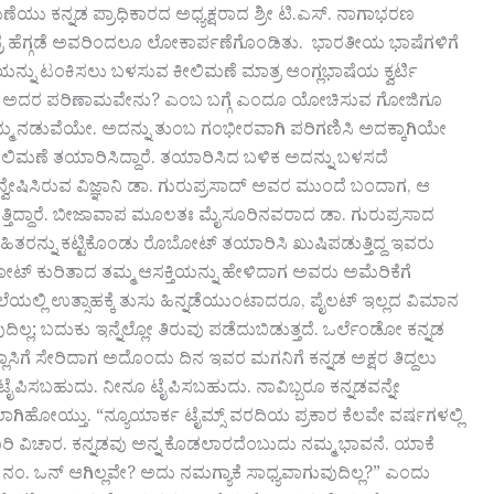
ಯು ಕನ್ನಡ ಪ್ರಾಧಿಕಾರದ ಅಧ್ಯಕ್ಷರಾದ ಶ್ರೀ ಟಿ.ಎಸ್.‌ ನಾಗಾಭರಣ
 ಹೆಗ್ಗಡೆ ಅವರಿಂದಲೂ ಲೋಕಾರ್ಪಣೆಗೊಂಡಿತು. ಭಾರತೀಯ ಭಾಷೆಗಳಿಗೆ
ು ಟಂಕಿಸಲು ಬಳಸುವ ಕೀಲಿಮಣೆ ಮಾತ್ರ ಆಂಗ್ಲಭಾಷೆಯ ಕ್ವರ್ಟಿ
ೆ ಹೀಗೆ, ಅದರ ಪರಿಣಾಮವೇನು? ಎಂಬ ಬಗ್ಗೆ ಎಂದೂ ಯೋಚಿಸುವ ಗೋಜಿಗೂ
ಮ್ಮ ನಡುವೆಯೇ. ಅದನ್ನು ತುಂಬ ಗಂಭೀರವಾಗಿ ಪರಿಗಣಿಸಿ ಅದಕ್ಕಾಗಿಯೇ
ಲಿಮಣೆ ತಯಾರಿಸಿದ್ದಾರೆ. ತಯಾರಿಸಿದ ಬಳಿಕ ಅದನ್ನು ಬಳಸದೆ
ಿಸಿರುವ ವಿಜ್ಞಾನಿ ಡಾ. ಗುರುಪ್ರಸಾದ್‌ ಅವರ ಮುಂದೆ ಬಂದಾಗ, ಆ
ುತ್ತಿದ್ದಾರೆ. ಬೀಜಾವಾಪ ಮೂಲತಃ ಮೈಸೂರಿನವರಾದ ಡಾ. ಗುರುಪ್ರಸಾದ
ಹಿತರನ್ನು ಕಟ್ಟಿಕೊಂಡು ರೊಬೋಟ್‌ ತಯಾರಿಸಿ ಖುಷಿಪಡುತ್ತಿದ್ದ ಇವರು
ಬೋಟ್‌ ಕುರಿತಾದ ತಮ್ಮ ಆಸಕ್ತಿಯನ್ನು ಹೇಳಿದಾಗ ಅವರು ಅಮೆರಿಕೆಗೆ
ನ್ನೆಲೆಯಲ್ಲಿ ಉತ್ಸಾಹಕ್ಕೆ ತುಸು ಹಿನ್ನಡೆಯುಂಟಾದರೂ, ಪೈಲಟ್‌ ಇಲ್ಲದ ವಿಮಾನ
್ಲ; ಬದುಕು ಇನ್ನೆಲ್ಲೋ ತಿರುವು ಪಡೆದುಬಿಡುತ್ತದೆ. ಒರ್ಲೆಂಡೋ ಕನ್ನಡ
ಾಸಿಗೆ ಸೇರಿದಾಗ ಅದೊಂದು ದಿನ ಇವರ ಮಗನಿಗೆ ಕನ್ನಡ ಅಕ್ಷರ ತಿದ್ದಲು
ಗಿ ಟೈಪಿಸಬಹುದು. ನೀನೂ ಟೈಪಿಸಬಹುದು. ನಾವಿಬ್ಬರೂ ಕನ್ನಡವನ್ನೇ
ಾಗಿಹೋಯ್ತು. “ನ್ಯೂಯಾರ್ಕ ಟೈಮ್ಸ್‌ ವರದಿಯ ಪ್ರಕಾರ ಕೆಲವೇ ವರ್ಷಗಳಲ್ಲಿ
ವಿಚಾರ. ಕನ್ನಡವು ಅನ್ನ ಕೊಡಲಾರದೆಂಬುದು ನಮ್ಮ ಭಾವನೆ. ಯಾಕೆ
 ನಂ. ಒನ್‌ ಆಗಿಲ್ಲವೇ? ಅದು ನಮಗ್ಯಾಕೆ ಸಾಧ್ಯವಾಗುವುದಿಲ್ಲ?” ಎಂದು