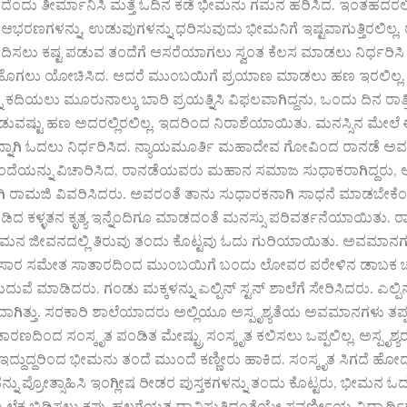
ಂದು ತೀರ್ಮಾನಿಸಿ ಮತ್ತೆ ಓದಿನ ಕಡೆ ಭೀಮನು ಗಮನ ಹರಿಸಿದ. ಇಂತಹದರಲ್
ಭರಣಗಳನ್ನು, ಉಡುಪುಗಳನ್ನು ಧರಿಸುವುದು ಭೀಮನಿಗೆ ಇಷ್ಟವಾಗುತ್ತಿರಲಿಲ್ಲ. ರಾ
ದಿಸಲು ಕಷ್ಟ ಪಡುವ ತಂದೆಗೆ ಆಸರೆಯಾಗಲು ಸ್ವಂತ ಕೆಲಸ ಮಾಡಲು ನಿರ್ಧರಿಸಿ ಮ
ಲು ಯೋಚಿಸಿದ. ಆದರೆ ಮುಂಬಯಿಗೆ ಪ್ರಯಾಣ ಮಾಡಲು ಹಣ ಇರಲಿಲ್ಲ. ಅತ್ತೆ ಸೊಂಟಕ್ಕ
ು ಕದಿಯಲು ಮೂರುನಾಲ್ಕು ಬಾರಿ ಪ್ರಯತ್ನಿಸಿ ವಿಫಲವಾಗಿದ್ದನು, ಒಂದು ದಿನ ರಾತ್
ವಷ್ಟು ಹಣ ಅದರಲ್ಲಿರಲಿಲ್ಲ. ಇದರಿಂದ ನಿರಾಶೆಯಾಯಿತು. ಮನಸ್ಸಿನ ಮೇಲ
ನ್ನಾಗಿ ಓದಲು ನಿರ್ಧರಿಸಿದ. ನ್ಯಾಯಮೂರ್ತಿ ಮಹಾದೇವ ಗೋವಿಂದ ರಾನಡೆ ಅವರ 
 ತಂದೆಯನ್ನು ವಿಚಾರಿಸಿದ, ರಾನಡೆಯವರು ಮಹಾನ ಸಮಾಜ ಸುಧಾಕರಾಗಿದ್ದರು
ಾಗಿ ರಾಮಜಿ ವಿವರಿಸಿದರು. ಅವರಂತೆ ತಾನು ಸುಧಾರಕನಾಗಿ ಸಾಧನೆ ಮಾಡಬೇಕೆ
ದ ಕಳ್ಳತನ ಕೃತ್ಯ ಇನ್ನೆಂದಿಗೂ ಮಾಡದಂತೆ ಮನಸ್ಸು ಪರಿವರ್ತನೆಯಾಯಿತು.
ನ ಜೀವನದಲ್ಲಿ ತಿರುವು ತಂದು ಕೊಟ್ಟವು ಓದು ಗುರಿಯಾಯಿತು. ಅವಮಾನಗಳನ್ನ
ಸಾರ ಸಮೇತ ಸಾತಾರದಿಂದ ಮುಂಬಯಿಗೆ ಬಂದು ಲೋವರ ಪರೇಳಿನ ಡಾಬಕ ಚಾಳದಲ್ಲ
ದುವೆ ಮಾಡಿದರು. ಗಂಡು ಮಕ್ಕಳನ್ನು ಎಲ್ಪಿನ್ ಸ್ಟನ್ ಶಾಲೆಗೆ ಸೇರಿಸಿದರು. ಎಲ್ಪಿನ್ ಸ್
ದಾಗಿತ್ತು. ಸರಕಾರಿ ಶಾಲೆಯಾದರು ಅಲ್ಲಿಯೂ ಅಸ್ಪೃಶ್ಯತೆಯ ಅವಮಾನಗಳು ತಪ್ಪ
 ಕಾರಣದಿಂದ ಸಂಸ್ಕೃತ ಪಂಡಿತ ಮೇಷ್ಟ್ರು ಸಂಸ್ಕೃತ ಕಲಿಸಲು ಒಪ್ಪಲಿಲ್ಲ. ಅಸ್ಪೃ
ಇದ್ದುದ್ದರಿಂದ ಭೀಮನು ತಂದೆ ಮುಂದೆ ಕಣ್ಣೀರು ಹಾಕಿದ. ಸಂಸ್ಕೃತ ಸಿಗದೆ ಹ
ು ಪ್ರೋತ್ಸಾಹಿಸಿ ಇಂಗ್ಲೀಷ ರೀಡರ ಪುಸ್ತಕಗಳನ್ನು ತಂದು ಕೊಟ್ಟರು, ಭೀಮನ ಓದ