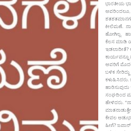
ಭಾರತೀಯ ಭಾಷೆ
ಅವರಿಂದಲೂ, 
ಶತಶತಮಾನಗಳ ಶ
ಕೀಲಿಮಣೆ. ನಾ
ಹೋಗಿಲ್ಲ. ಹಾ
ಕೆಲಸ ಮಾಡಿ ಯ
ಇಡಲಾದೀತೆ? ಅ
ಕಾರ್ಯವನ್ನೂ 
ಅವರಿಗೆ ಮೊದಲಿ
ಬಳಿಕ ಸೇರಿದ್ದ
ಕಳುಹಿಸಿದರು. ಒ
ಹಾರಿಸುವುದು ಇ
ಸಂಘದಿಂದ ಮಕ್ಕ
ಹೇಳಿದರು. “ನಾ
ಮಾತನಾಡುತ್ತೇವ
ಕೇವಲ ಆಡುಭಾಷ
ಹೀಗೆ? ಜಪಾನ್‌