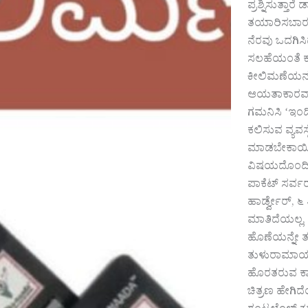
ಪ್ರಶ್ನಿಸುತ್ತ
ತಯಾರಿಸಬಾರದು?
ನೆರವು ಒದಗಿಸಿ
ಸಲಹೆಯಂತೆ ಕರ
ಕೀಲಿಮಣೆಯನ್ನ
ಆಯತಾಕಾರವಾಗಿ 
ಗಮನಿಸಿ ʻಇಂಡಿಕ
ಕಲಿಸುವ ವ್ಯವಸ
ಮಾಡಬೇಕಾಯಿತು
ವಿಷಯದೊಂದಿಗೆ 
ಪಾಕೆಟ್‌ ಸರ್ವರ
ಹಾರ್ಡ್ವೇರ್‌,
ಮಾತಿದೆಯಲ್ಲ, 
ಹೊಣೆಯನ್ನೇ ತ
ತುಳುರಾಮಾಯಣವನ
ಹೊರತರುವ ಕಾರ
ಚಿತ್ರಣ ಹೇಗಿದೆ