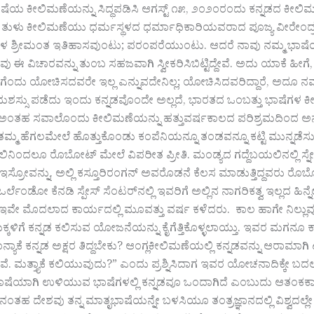
ಯ ಕೀಲಿಮಣೆಯನ್ನು ಸಿದ್ಧಪಡಿಸಿ ಆಗಸ್ಟ್‌ ೧೫, ೨೦೨೦ರಂದು ಕನ್ನಡದ ಕೀಲಿಮಣೆ
ತುಳು ಕೀಲಿಮಣೆಯು ಧರ್ಮಸ್ಥಳದ ಧರ್ಮಾಧಿಕಾರಿಯವರಾದ ಪೂಜ್ಯ ವೀರೇಂದ್ರ
್ರೀಮಂತ ಇತಿಹಾಸವುಂಟು; ಪರಂಪರೆಯುಂಟು. ಆದರೆ ನಾವು ನಮ್ಮ ಭಾಷೆಯನ್ನ
ವು ಈ ವಿಚಾರವನ್ನು ತುಂಬ ಸಹಜವಾಗಿ ಸ್ವೀಕರಿಸಿಬಿಟ್ಟಿದ್ದೇವೆ. ಅದು ಯಾಕ
ಗೆಂದು ಯೋಚಿಸದವರೇ ಇಲ್ಲ ಎನ್ನುವದೇನಿಲ್ಲ; ಯೋಚಿಸಿದವರಿದ್ದಾರೆ, ಅದೂ ನ
ಶಸ್ಸು ಪಡೆದು ಇಂದು ಕನ್ನಡವೊಂದೇ ಅಲ್ಲದೆ, ಭಾರತದ ಒಂಬತ್ತು ಭಾಷೆಗಳ ಕೀ
ಂತಹ ಸವಾಲೊಂದು ಕೀಲಿಮಣೆಯನ್ನು ಹತ್ತುವರ್ಷಕಾಲದ ಪರಿಶ್ರಮದಿಂದ ಅನ್ವೇಷ
ತಮ್ಮ ಹೆಗಲಮೇಲೆ ಹೊತ್ತುಕೊಂಡು ಕಂಪೆನಿಯನ್ನೂ ತಂಡವನ್ನೂ ಕಟ್ಟಿ ಮುನ್ನಡೆಸ
ನಿಂದಲೂ ರೊಬೋಟ್‌ ಮೇಲೆ ವಿಪರೀತ ಪ್ರೀತಿ. ಮಂಡ್ಯದ ಗದ್ದೆಬಯಲಿನಲ್ಲಿ ಸ್ನೇ
ು ಇಸ್ರೋವನ್ನು. ಅಲ್ಲಿ ಕಸ್ತೂರಿರಂಗನ್‌ ಅವರೊಡನೆ ಕೆಲಸ ಮಾಡುತ್ತಿದ್ದವರು ರೊ
ರ್ಲೆಂಡೋ ಕೆನಡಿ ಸ್ಪೇಸ್‌ ಸೆಂಟರ್‌ನಲ್ಲಿ ಇವರಿಗೆ ಅಲ್ಲಿನ ನಾಗರಿಕತ್ವ ಇಲ್ಲದ ಹಿ
ವೇ ಮೊದಲಾದ ಕಾರ್ಯದಲ್ಲಿ ಮೂವತ್ತು ವರ್ಷ ಕಳೆದರು. ಕಾಲ ಹಾಗೇ ನಿಲ್ಲುವುದಿಲ
ಳಿಗೆ ಕನ್ನಡ ಕಲಿಸುವ ಯೋಜನೆಯನ್ನು ಕೈಗೆತ್ತಿಕೊಳ್ಳಲಾಯ್ತು. ಇವರ ಮಗನೂ ಕ್ಲ
ನ್ಯಾಕೆ ಕನ್ನಡ ಅಕ್ಷರ ತಿದ್ದಬೇಕು? ಆಂಗ್ಲಕೀಲಿಮಣೆಯಲ್ಲಿ ಕನ್ನಡವನ್ನು ಆರಾಮಾ
ೆ. ಮತ್ತ್ಯಾಕೆ ಕಲಿಯುವುದು?” ಎಂದು ಪ್ರಶ್ನಿಸಿದಾಗ ಇವರ ಯೋಚನಾದಿಕ್ಕೇ ಬದಲ
ೆಯಾಗಿ ಉಳಿಯುವ ಭಾಷೆಗಳಲ್ಲಿ ಕನ್ನಡವೂ ಒಂದಾಗಿದೆ ಎಂಬುದು ಆತಂಕಕಾರಿ 
ನಂತಹ ದೇಶವು ತನ್ನ ಮಾತೃಭಾಷೆಯನ್ನೇ ಬಳಸಿಯೂ ತಂತ್ರಜ್ಞಾನದಲ್ಲಿ ವಿಶ್ವದಲ್ಲೇ