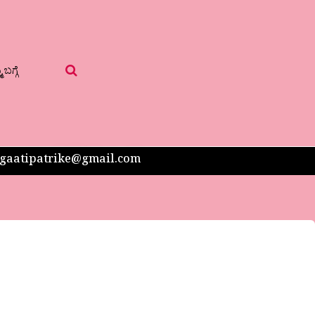
 ಬಗ್ಗೆ
 sangaatipatrike@gmail.com