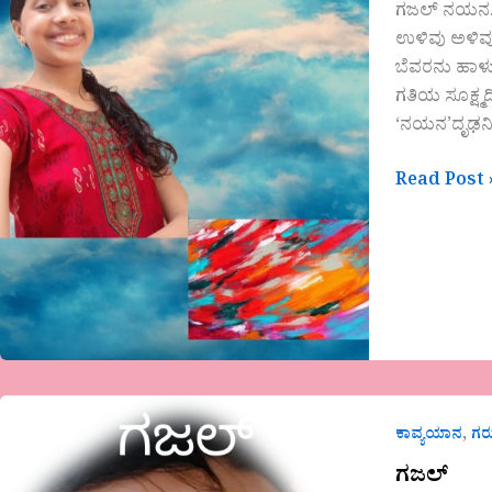
ಗಜಲ್ ನಯನ. ಜ
ಉಳಿವು ಅಳಿವು
ಬೆವರನು ಹಾಳು
ಗತಿಯ ಸೂಕ್ಷ್ಮ
‘ನಯನ’ದೃಢನಿರ
Read Post 
ಗಜಲ್
,
ಕಾವ್ಯಯಾನ
ಗ
ಗಜಲ್