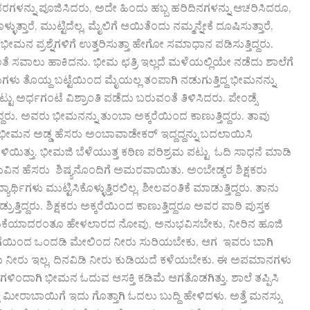
 ದೇವರಗಳನ್ನು ಪೂಜಿಸಿದರು, ಅದೇ ಹಿಂದು ಹಬ್ಬ ಹರಿದಿನಗಳನ್ನು ಆಚರಿಸಿದರೂ,
ತಾರೆ, ಮುಟ್ಟಿದೆಲ್ಲ, ಮೈಲಿಗೆ ಆಯಿತೆಂದು ನಮ್ಮನ್ನೇಕೆ ದೂಷಿಸುತ್ತಾರೆ,
ಕ್ಕ ಭೀಮನ ಪ್ರಶ್ನೆಗಳಿಗೆ ಉತ್ತರಿಸುತ್ತಾ ಹೇಗೋ ಸಮಾಧಾನ ಪಡಿಸುತ್ತಿದ್ದರು.
ಂತೆ ಸವಾಲು ಹಾಕಿದನು. ಭೀಮ ಛತ್ರಿ ಇಲ್ಲದೆ ಮಳೆಯಲ್ಲಿಯೇ ನಡೆದು ಶಾಲೆಗೆ
ುರುಗಳು ತೊಯ್ದ ಬಟ್ಟೆಯಿಂದ ಮೈಯಲ್ಲ ತಂಪಾಗಿ ನಡುಗುತ್ತಿದ್ದ ಭೀಮನನ್ನು
ಟ್ಟು ಅರ್ಧಗಂಟೆ ವಿಶ್ರಾಂತಿ ಪಡೆದು ಬರುವಂತೆ ತಿಳಿಸಿದರು. ಪೇಂಡ್ಸೆ
ದ್ದರು. ಅವರು ಭೀಮನನ್ನು ತುಂಬಾ ಅಕ್ಕರೆಯಿಂದ ಕಾಣುತ್ತಿದ್ದರು. ತಾವು
ೆ ಭೀಮನ ಅಡ್ಡ ಹೆಸರು ಅಂಬಾವಾಡೇಕರ್ ಇದ್ದದ್ದನ್ನು ಬದಲಾಯಿಸಿ
ಿತ್ತು. ಭೀಮಜಿ ಬೆಳೆಯುತ್ತ ಕಠಿಣ ಪರಿಶ್ರಮ ಪಟ್ಟು ಓದಿ ಸಾಧನೆ ಮಾಡಿ
ವಿನ ಹೆಸರು ಶಿಷ್ಯನೊಂದಿಗೆ ಅಮರವಾಯಿತು. ಅಂಬೇಡ್ಕರ ಶಿಕ್ಷಕರು
ಥಿಗಳು ಮುಟ್ಟಿಸಿಕೊಳ್ಳುತ್ತಿರಲಿಲ್ಲ. ಶೀಲವಂತಿಕೆ ಮಾಡುತ್ತಿದ್ದರು. ತಾನು
ದರು. ಶಿಕ್ಷಕರು ಅಕ್ಕರೆಯಿಂದ ಕಾಣುತ್ತಿದ್ದರೂ ಅವರ ಪಾಠಿ ಪುಸ್ತಕ
ಗೆ ನೀರಡಿಕೆಯಾದರಂತೂ ಹೇಳಲಾರದ ನೋವು, ಅನುಭವಿಸಬೇಕು, ನೀರಿನ ಹೂಜಿ
ಬಿಗೆಯಿಂದ ಒಂದಡಿ ಮೇಲಿಂದ ನೀರು ಸುರಿಯಬೇಕು, ಆಗ ಇವರು ಬಾಗಿ
ಂದು ನೀರು ಇಲ್ಲ. ದಿನವಿಡಿ ನೀರು ಕುಡಿಯದೆ ಕಳೆಯಬೇಕು. ಈ ಅಪಮಾನಗಳು
ಾಗಿ ಭೀಮನ ಓದುವ ಆಸಕ್ತಿ ಕಡಿಮೆ ಆಗತೊಡಗಿತ್ತು. ಶಾಲೆ ತಪ್ಪಿಸಿ
 ಮೀರಾಬಾಯಿಗೆ ಇದು ಗೊತ್ತಾಗಿ ಓದಲು ಬುದ್ದಿ ಹೇಳಿದಳು. ಅತ್ತೆ ಮನಸ್ಸು