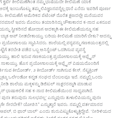
ಿಗೆ ಕ್ವರ್ಟಿ ಕೀಲಿಮಣೆಗಿಂತ ನಮ್ಮ ಭಾಷೆಯದೇ ಕೀಲಿಮಣೆ ಯಾಕೆ
ೆ ಇಂಬುಗೊಟ್ಟು ತಮ್ಮ ಲಿಪಿಜ್ಞಾನವನ್ನೆಲ್ಲ ಧಾರೆ ಎರೆದು ಇವರಿಗೆ ಪೂರ್ಣ
ಿ ಅವರು. ಕೀಲಿಮಣೆಗೆ ಅಮೆರಿಕದ ಪೆಟೆಂಟ್‌ ದೊರೆತ ಕ್ಷಣದಲ್ಲೇ ಮನೆಯವರ
ಗಳ ಸರಮಾಲೆ ಇವರು ಮೊದಲು ತಯಾರಿಸಿದ್ದು ಚೌಕಾಕಾರದ ಕ-ನಾದ ಏಕರೂಪ
ನ್ನು ಸ್ವೀಕರಿಸದೆ ಹೋದಾಗ ಅದಕ್ಕಾಗಿ ಈ ಕೀಲಿಮಣೆಯನ್ನೂ ಸಹ
ಗಿ ಬ್ಯಾಕ ಅಪ್‌ ನೀಡಬೇಕಾಯ್ತು. ಬರಿಯ ಕೀಲಿಮಣೆ ಯಾರಿಗೆ ಬೇಕು? ಅದನ್ನು
 ಭಾಷಾ ಪ್ರಯೋಗಾಲಯ ಸ್ಥಾಪಿಸಿದರು. ಶಾಲೆಯಲ್ಲಿ ಪಠ್ಯವನ್ನು ಗಣಕಯಂತ್ರದಲ್ಲಿ
ಗೆ ತರಬೇತಿ ಪಡೆದ ಒಬ್ಬ ಅಸಿಸ್ಟೆಂಟ್‌ ಒದಗಿಸುವ ವ್ಯವಸ್ಥೆ
ಕಾಯ್ತು. ಹಾಲಿ ಇರುವ ಗಣಕಯಂತ್ರ ಪ್ರಯೋಗಾಲಯಕ್ಕೆ ಆಫ್ಲೈನ್‌
ಸಿದರೆ ಸಾಕಾಯ್ತು. ಹೊಸ ಪ್ರಯೋಗಾಲಯಕ್ಕೆ ಆಫ್ಲೈನ್‌ ವಿಷಯದೊಂದಿಗೆ
್ಕಿಸುವ ಕೀಬೋರ್ಡ್‌, ೨ ಕೀಬೋರ್ಡ್‌ ಸಾಗಿಸುವ ಕೇಸ್‌, ನೆಟ್ವಕ್ರಿಂಗ್‌
ದೆಲ್ಲಕ್ಕೂ ಒರ್ಲೆಂಡೋ ಕನ್ನಡ ಸಂಘದ ಬೆಂಬಲವೂ ಇದೆ. ನಮ್ಮಲ್ಲಿ ಒಂದು
ನೀಡಿ ಶಾಲೆಯ ಮಕ್ಕಳನ್ನು ಡಿಜಿಟಲ್‌ ಸಾಕ್ಷರರನ್ನಾಗಿ ಮಾಡುವ
ಲೈನ್‌ ಭಾಷಾಕಲಿಕೆ ಸಹ ಕ-ನಾದ ಕೀಲಿಮಣೆಯಿಂದ ಸಾಧ್ಯವಾಗಿದೆ.
ೆ ಪುನಃ ತರುವುದು ಸುಲಭವಲ್ಲʼ ಎನ್ನುವುದು ತುಳುಲಿಪಿಯನ್ನು ಪುನಃ
 ಸೇರಬೇಕೆ? ಯೋಚಿಸಿ” ಎನ್ನುತ್ತಾರೆ ಇವರು. ನಮ್ಮಲ್ಲಿ ವರ್ತಮಾನದ
ಲ್‌, ಬಿ ಫಾರ್‌ ಬಾಲ್‌ʼ ಎಂದು ಶುರುವಿಟ್ಟುಕೊಳ್ಳುತ್ತಿದ್ದೇವೆ. ʻನೀರಿಳಿಯದ