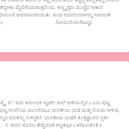
ಥಿಗಳು ಓಡೋಡಿ ಹೋಗಿ ಆ ಕಪ್ಪು ಹಲಗೆ ಹಿಂದೆ ಇಟ್ಟಿದ್ದ ತಮ್ಮ ತಮ್ಮ ಊಟದ
ಬಿಗಳು ಮೈಲಿಗೆಯಾಗುತ್ತವೆಂದು, ಅಸ್ಪೃಶ್ಯರು ಮುಟ್ಟಿದ ಆಹಾರ
ೆದರು. ಭೀಮನಿಗೆ ಅವಮಾನವಾಯಿತು. ಇಂಥ ಅವಮಾನಗಳನ್ನು ಸವಾಲಾಗಿ
ೆಯುವುದು) ಸೋಮಲಿಂಗ ಗೆಣ್ಣೂರ
ೈ. ಲಿ.ʼ ಇದು ಕರ್ನಾಟಕ ಸ್ಟಾರ್ಟ್‌ ಅಪ್‌ ಅಡಿಯಲ್ಲಿನ ಒಂದು ಪುಟ್ಟ
ರ್ಥವಿದೆ. ಈ ಪುಟ್ಟ ಕಂಪೆನಿಯ ಮುಂದೆಯೂ ಭಾರತೀಯ ಭಾಷೆ ಮತ್ತು ಲಿಪಿಯ ಅಳಿವು,
 ಮಾತನ್ನು ಸುಳ್ಳಾಗಿಸಿ, ಭಾರತೀಯ ಭಾಷೆಗೆ ತಂತ್ರಜ್ಞಾನದ ಸ್ಪರ್ಶ
ೆನಿ. ಸ ಅದರ ಮೊದಲ ಹೆಜ್ಜೆಯಾಗಿ ಕನ್ನಡವೂ ಒಳಗೊಂಡಂತೆ ೯