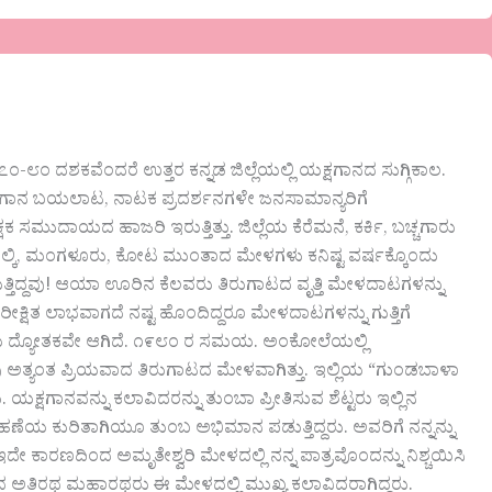
ದಶಕವೆಂದರೆ ಉತ್ತರ ಕನ್ನಡ ಜಿಲ್ಲೆಯಲ್ಲಿ ಯಕ್ಷಗಾನದ ಸುಗ್ಗಿಕಾಲ.
ಕ್ಷಗಾನ ಬಯಲಾಟ, ನಾಟಕ ಪ್ರದರ್ಶನಗಳೇ ಜನಸಾಮಾನ್ಯರಿಗೆ
ುದಾಯದ ಹಾಜರಿ ಇರುತ್ತಿತ್ತು. ಜಿಲ್ಲೆಯ ಕೆರೆಮನೆ, ಕರ್ಕಿ, ಬಚ್ಚಗಾರು
 ಮೂಲ್ಕಿ, ಮಂಗಳೂರು, ಕೋಟ ಮುಂತಾದ ಮೇಳಗಳು ಕನಿಷ್ಟ ವರ್ಷಕ್ಕೊಂದು
್ತಿದ್ದವು! ಆಯಾ ಊರಿನ ಕೆಲವರು ತಿರುಗಾಟದ ವೃತ್ತಿ ಮೇಳದಾಟಗಳನ್ನು
ನಿರೀಕ್ಷಿತ ಲಾಭವಾಗದೆ ನಷ್ಟ ಹೊಂದಿದ್ದರೂ ಮೇಳದಾಟಗಳನ್ನು ಗುತ್ತಿಗೆ
ಿಯ ದ್ಯೋತಕವೇ ಆಗಿದೆ. ೧೯೮೦ ರ ಸಮಯ. ಅಂಕೋಲೆಯಲ್ಲಿ
ಅತ್ಯಂತ ಪ್ರಿಯವಾದ ತಿರುಗಾಟದ ಮೇಳವಾಗಿತ್ತು. ಇಲ್ಲಿಯ “ಗುಂಡಬಾಳಾ
 ಯಕ್ಷಗಾನವನ್ನು ಕಲಾವಿದರನ್ನು ತುಂಬಾ ಪ್ರೀತಿಸುವ ಶೆಟ್ಟರು ಇಲ್ಲಿನ
ಿರ್ವಹಣೆಯ ಕುರಿತಾಗಿಯೂ ತುಂಬ ಅಭಿಮಾನ ಪಡುತ್ತಿದ್ದರು. ಅವರಿಗೆ ನನ್ನನ್ನು
ದೇ ಕಾರಣದಿಂದ ಅಮೃತೇಶ್ವರಿ ಮೇಳದಲ್ಲಿ ನನ್ನ ಪಾತ್ರವೊಂದನ್ನು ನಿಶ್ಚಯಿಸಿ
ದ ಅತಿರಥ ಮಹಾರಥರು ಈ ಮೇಳದಲ್ಲಿ ಮುಖ್ಯ ಕಲಾವಿದರಾಗಿದ್ದರು.