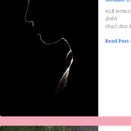
November 21,
ಕವಿತೆ ಅರಳುವ
ವೇಳೆಗೆ
ಲೇಖನಿ ಜೀವ ತೆತ
Read Post 
ಜಬೀವುಲ್ಲಾ