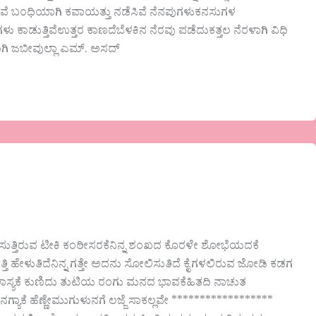
ುವೆ ಬಂಧಿಯಾಗಿ ಕವಾಯತ್ತು ನಡೆಸಿವೆ ನೆನಪುಗಳುಕನಸುಗಳ
ಗಳು ಕಾಡುತ್ತಿವೆಉತ್ತರ ಕಾಣದೆಬೆಳಕಿನ ನೆರವು ಪಡೆದುಕತ್ತಲ ನೆರಳಾಗಿ ವಿಧಿ
ಗಿ ಜಬೀವುಲ್ಲಾ ಎಮ್. ಅಸದ್
್ತಿಗೆ ಸುತ್ತಿರುವ ಟೀಕಿ ಕಂಠೀಸರಕೆನಿನ್ನ ಶಂಖದ ಕೊರಳೇ ಶೋಭೆಯದಕೆ
ತ್ತಿ ಹೇಳುತಿದೆನಿನ್ನ ಗತ್ತೇ ಅದನು ಸೋಲಿಸುತಿದೆ ಕೈಗಳಲಿರುವ ಜೋಡಿ ಕಡಗ
ೆಯ ಲಾಸ್ಯಕೆ ಕುಣಿದು ತುಟಿಯ ರಂಗು ಮನದ ಭಾವಕೆಹಿತದಿ ನಾಚುತ
ಿನಗ್ಯಾಕೆ ಹೆಣ್ಣೇಮುಗುಳುನಗೆ ಲಜ್ಜೆ ಸಾಕಲ್ಲವೇ ******************