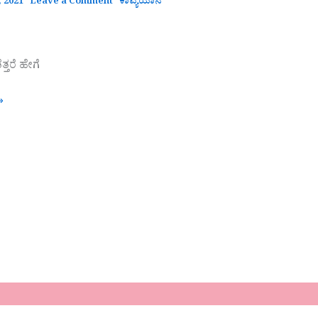
 2021
Leave a Comment
ಕಾವ್ಯಯಾನ
್ತರೆ ಹೇಗೆ
»