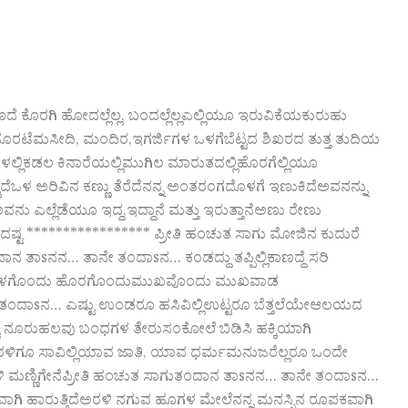
ಾಣದೆ ಕೊರಗಿ ಹೋದಲ್ಲೆಲ್ಲ, ಬಂದಲ್ಲೆಲ್ಲಎಲ್ಲಿಯೂ ಇರುವಿಕೆಯಕುರುಹು
ಕ ಹೊರಟೆಮಸೀದಿ, ಮಂದಿರ,ಇಗರ್ಜಿಗಳ ಒಳಗೆಬೆಟ್ಟದ ಶಿಖರದ ತುತ್ತ ತುದಿಯ
ಲಿಕಡಲ ಕಿನಾರೆಯಲ್ಲಿಮುಗಿಲ ಮಾರುತದಲ್ಲಿಹೊರಗೆಲ್ಲಿಯೂ
ೆಒಳ ಅರಿವಿನ ಕಣ್ಣು ತೆರೆದೆನನ್ನ ಅಂತರಂಗದೊಳಗೆ ಇಣುಕಿದೆಅವನನ್ನು
 ಎಲ್ಲೆಡೆಯೂ ಇದ್ದ,ಇದ್ದಾನೆ ಮತ್ತು ಇರುತ್ತಾನೆಅಣು ರೇಣು
ದಷ್ಟ ***************** ಪ್ರೀತಿ ಹಂಚುತ ಸಾಗು ಮೋಜಿನ ಕುದುರೆ
ತಾsನನ… ತಾನೇ ತಂದಾsನ… ಕಂಡದ್ದು ತಪ್ಪಿಲ್ಲಿಕಾಣದ್ದೆ ಸರಿ
ಾsನ… ಒಳಗೊಂದು ಹೊರಗೊಂದುಮುಖವೊಂದು ಮುಖವಾಡ
ಾನೇ ತಂದಾsನ… ಎಷ್ಟು ಉಂಡರೂ ಹಸಿವಿಲ್ಲಿಉಟ್ಟರೂ ಬೆತ್ತಲೆಯೇಆಲಯದ
ಟ ನೂರುಹಲವು ಬಂಧಗಳ ತೇರುಸಂಕೋಲೆ ಬಿಡಿಸಿ ಹಕ್ಕಿಯಾಗಿ
ನೆರಳಿಗೂ ಸಾವಿಲ್ಲಿಯಾವ ಜಾತಿ, ಯಾವ ಧರ್ಮಮನುಜರೆಲ್ಲರೂ ಒಂದೇ
ಮಣ್ಣಿಗೇನೆಪ್ರೀತಿ ಹಂಚುತ ಸಾಗುತಂದಾನ ತಾsನನ… ತಾನೇ ತಂದಾsನ…
ಚಲವಾಗಿ ಹಾರುತ್ತಿದೆಅರಳಿ ನಗುವ ಹೂಗಳ ಮೇಲೆನನ್ನ ಮನಸ್ಸಿನ ರೂಪಕವಾಗಿ