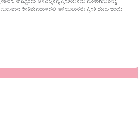
ನ ದ್ರೋಹದಲಿ ಅಷ್ಟೊಂದು ಆಳವಿಲ್ಲನನ್ನ ಪ್ರೀತಿಯನದು ಮುಳುಗಿಸುವಷ್ಟು
 ಸುರುವಾದ ರೀತಿಮನದಾಳದಲಿ ಇಳಿಯಲಾರದೇ ಪ್ರೀತಿ ದುಃಖ ಬಾಯಿ