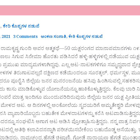
,
ಿ
ಕೇರಿ ಕೊಪ್ಪಗಳ ನಡುವೆ
 2021
3 Comments
ಅಂಕಣ ಸಂಗಾತಿ
,
ಕೇರಿ ಕೊಪ್ಪಗಳ ನಡುವೆ
ಮಕೃಷ್ಣ ಗುಂದಿ ಅವರ ಆತ್ಮಕಥೆ—50 ಯಕ್ಷರಂಗದ ಮಾನಾಪಮಾನಗಳು ೧೯೭೦-೮೦ 
ಾಣಲು ಸಿಗುವ ಸಿನೇಮಾ ಹೊರತು ಪಡಿಸಿದರೆ ಹಳ್ಳಿ-ಹಳ್ಳಿಗಳಲ್ಲಿ ನಡೆಯುವ ಯ
ಮುಖ ಮಾದ್ಯಮಗಳಾಗಿದ್ದವು. ಎಲ್ಲ ಆಟ-ನಾಟಕಗಳಿಗೂ ಸಮೃದ್ಧವಾದ ಪ್ರೇಕ್ಷಕ ಸಮ
್ತಿಮೇಳಗಳ ತಿರುಗಾಟವಲ್ಲದೆ ದಕ್ಷಿಣದ ಕಡೆಯಿಂದಲೂ ಸೂರತ್ಕಲ್, ಧರ್ಮಸ್ಥಳ,
ಾದರೂ ಪೂರೈಸಿ ಜಿಲ್ಲೆಯ ಜನರ ಮನರಂಜನೆಯ ಹಸಿವು ಹಿಂಗಿಸುವಲ್ಲಿ ಸಹಕರಿಸುತ
ಿಡಿದು ಕಾಸು ಮಾಡಿಕೊಳ್ಳುವ ಯೋಜನೆಯನ್ನೂ ಹಾಕಿಕೊಳ್ಳುತ್ತಿದ್ದರು. ಕೆಲವು ಬಾರಿ 
ಪರೆ ಮಾತ್ರ ಇಂದಿಗೂ ಮುಂದುವರಿದಿರುವುದು ಜಿಲ್ಲೆಯ ಜನರ ಯಕ್ಷ ಪ್ರೀತ
” ಮೇಳದ ಆಟ. ಆ ದಿನಗಳಲ್ಲಿ ಅಂಕೋಲೆಯ ಸೃದಯರಿಗೆ ಅಮೃತೇಶ್ವರಿ ಮೇಳವು 
ದಿನಸಿ ವ್ಯಾಪಾರಿಯೊಬ್ಬರು ಬಹುತೇಕ ಮೇಳದಾಟಗಳನ್ನು ಕರೆಸಿ ಆಟವಾಡಿಸುತ್ತಿದ್ದರು.
ಿದರನ್ನೂ ಸಂಘಟಿಸಿ ಆಗಾಗ ಆಟ ಆಡಿಸಿ ಪ್ರೋತ್ಸಾಹಿಸುತ್ತಿದ್ದರು. ನನ್ನ ಪಾತ್ರ ನ
ಆಟದಲ್ಲಿ ಅತಿಥಿ ಕಲಾವಿದನನ್ನಾಗಿ ಪರಿಚಯಿಸಬೇಕೆಂಬ ಬಹುದೊಡ್ಡ ಆಸೆಯಿತ್ತು. ಇ
 ಮಾಡಿದರು. ರಾಮಚಂದ್ರ ಹೆಗಡೆ ಚಿಟ್ಟಾಣಿ, ಗೋಡೆ ನಾರಾಯಣ ಹೆಗಡೆ ಮುಂತಾ