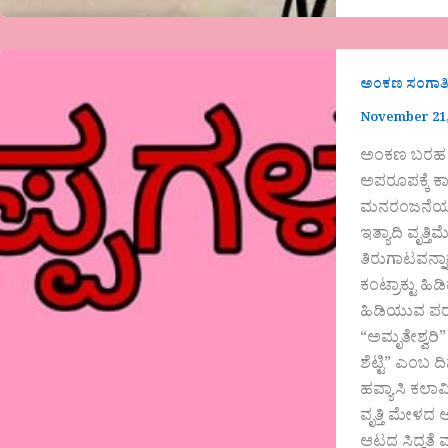
ಅಂಕಣ ಸಂಗಾತ
November 21,
ಅಂಕಣ ಬರಹ ರಾ
ಅಪರೂಪಕ್ಕೆ ಕ
ಮನರಂಜನೆಯ ಪ್ರ
ಇತ್ಯಾದಿ ವೃತ
ತಿರುಗಾಟವನ್ನ
ಕಂಟ್ರಾಕ್ಟು ಹ
ಹಿಡಿಯುವ ಪರಂ
“ಅಮೃತೇಶ್ವರಿ
ಶೆಟ್ಟಿ” ಎಂಬ 
ಹವ್ಯಾಸಿ ಕಲಾವ
ವೃತ್ತಿ ಮೇಳದ 
ಆಟದ ಸಿದ್ಧತೆ