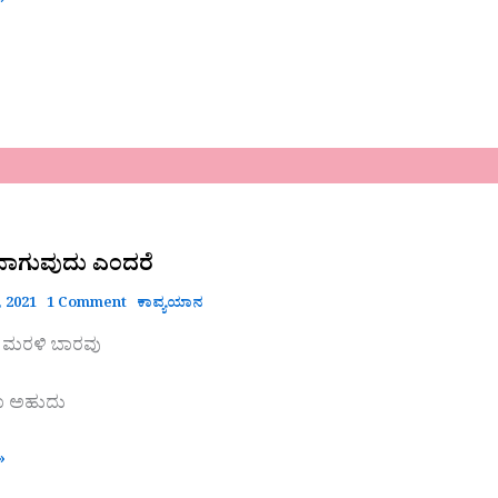
»
ದು
ರವಾಗುವುದು ಎಂದರೆ
 2021
1 Comment
ಕಾವ್ಯಯಾನ
ೂ ಮರಳಿ ಬಾರವು
ವೂ ಅಹುದು
»