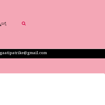
 ಬಗ್ಗೆ
 sangaatipatrike@gmail.com