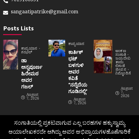
7019100351
sangaatipatrike@gmail.com
Posts Lists
ಕಾವ್ಯಯಾನ
ಕಾವ್ಯಯಾನ
ಅಂಕಣ
ಕಾರ್ತಿಕ್
ಗಝಲ್
ಸಂಗಾತಿ
ಭಟ್
ಜಯದೇವಿ
ಡಾ
ತಾಯಿ
ಬಳಗುಳಿ
ಲಿಗಾಡೆ
ಅನ್ನಪೂರ್ಣ
ಜೀವನ
ಅವರ
ಹಿರೇಮಠ
ನಿಮ್ಮೊಂದಿಗೆ
ಕವಿತೆ
ಅವರ
“ನನ್ನೆದೆಯ
ಗಜಲ್
August
ಗೂಡಿನಲ್ಲಿ”
7,
August
2026
7, 2026
August
7, 2026
ಸಂಗಾತಿಯಲ್ಲಿ ಪ್ರಕಟವಾಗುವ ಎಲ್ಲ ಬರಹಗಳ ಹಕ್ಕುಸ್ವಾಮ್ಯ
ಆಯಾಲೇಖಕರದೇ ಆಗಿದ್ದು ಅವರ ಅಭಿಪ್ರಾಯಗಳಹೊಣೆಗಾರಿಕೆ