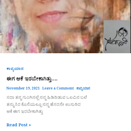
ಕಾವ್ಯಯಾನ
ಈಗ ಆಕೆ ಇರಬೇಕಾಗಿತ್ತು….
November 19, 2021
Leave a Comment
ಕಾವ್ಯಯಾನ
ಸದಾ ತನ್ನ ಗುಂಗಿನಲ್ಲೆ ನನ್ನ ಹಿಡಿದಿಡುವ ಒಲವಿನ ಬಲೆ
ತನ್ನುಸಿರ ಕೊನೆಯಲ್ಲೂ ನನ್ನ ಹೆಸರನೇ ಉಸುರಿದ
ಆಕೆ ಈಗ ಇರಬೇಕಾಗಿತ್ತು
Read Post »