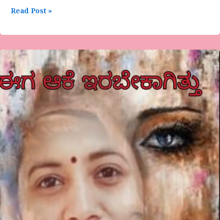
Read Post »
ಈಗ
ಆಕೆ
ಇರಬೇಕಾಗಿತ್ತು….