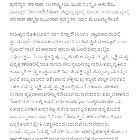
ಪುರಸ್ಕಾರ, ಕರುನಾಡ ಸಿರಿ ರಾಷ್ಟ್ರೀಯ ಯುವ ಸಂಸ್ಕೃತಿ ಅಕಾಡೆಮಿ
ಪುರಸ್ಕಾರ, ವೀರರಾಣಿ ಕಿತ್ತೂರು ಚೆನ್ನಮ್ಮ ಪ್ರಶಸ್ತಿ, ಸುವರ್ಣ ಕರ್ನಾಟಕ ಪ್ರಶಸ್ತಿ,
ಕರುನಾಡ ಪದ್ಮಶ್ರೀ ಮುಂತಾದ ಪ್ರಶಸ್ತಿಗಳು ಇವರ ಮಡಿಲನ್ನು ಸೇರಿವೆ.
ಸಾಹಿತ್ಯದ ಜೊತೆ ಜೊತೆಗೆ ಗದಗ ಜಿಲ್ಲಾ ಕೌಟುಂಬಿಕ ನ್ಯಾಯಾಲಯದಲ್ಲಿ
ಪ್ರಥಮ ದರ್ಜೆ ಸಹಾಯಕರಾಗಿ ಕಾರ್ಯನಿರ್ವಹಿಸುತ್ತಿರುವ ಅಬ್ದುಲ್ ಸಾಬ್
ಸೈಯದ್ ಸಾಬ್ ಮಕಾನದಾರ ಅವರು ಈ ಹಿಂದೆ ಜಿಲ್ಲಾ ಮಟ್ಟದ
ಸರ್ವೋತ್ತಮ ಸೇವಾ ಪ್ರಶಸ್ತಿ ಪುರಸ್ಕೃತರಾಗಿ ಆಯ್ಕೆಯಾಗಿದ್ದರು. ವೃತ್ತಿ ಮತ್ತು
ಪ್ರವೃತ್ತಿಗಳೆರಡರಲ್ಲಿಯೂ ಅವರು ಸಮನ್ವಯವನ್ನು ಸಾಧಿಸಿ ತಮ್ಮ ವೃತ್ತಿಪರ
ಜವಾಬ್ದಾರಿಗಳನ್ನು ಉತ್ತಮವಾಗಿ ನಿರ್ವಹಿಸುತ್ತಿದ್ದಾರೆ. ತಮ್ಮ ಎಲ್ಲ ಯಶಸ್ಸಿನ
ಹಿಂದೆ ತಮ್ಮ ಪಾಲಕರ ಆಶೀರ್ವಾದ ಪತ್ನಿ ಮತ್ತು ಇಬ್ಬರು ಮಕ್ಕಳ ನಿರಂತರ
ಸಹಕಾರವನ್ನು, ವೃತ್ತಿ ಮತ್ತು ಪ್ರವೃತ್ತಿಯಲ್ಲಿ ತಮಗೆ ಸಹಾಯ, ಸಹಕಾರ
ನೀಡುವ ವೃತ್ತಿಬಾಂಧವರನ್ನು ನೆನೆಯುವ ಮಕಾನದಾರರು ತಮ್ಮ ಬಡತನದ
ನೋವಿನ ದಿನಗಳಲ್ಲಿ ತಮಗೆ ಆರ್ಥಿಕವಾಗಿ, ಭಾವನಾತ್ಮಕವಾಗಿ ಸಹಾಯ
ಸಹಕಾರ ನೀಡಿದ ಎಲ್ಲರನ್ನೂ ನೆನೆದು ಅವರೆಲ್ಲರ ಋಣ ನನ್ನ ಮೇಲಿದೆ
ಎಂದು ಪ್ರಾಂಜಲ ಮನಸ್ಸಿನಿಂದ ನೆನೆಯುತ್ತಾರೆ. ಕೌಟುಂಬಿಕವಾಗಿಯು
ಎಲ್ಲರೊಂದಿಗೆ ಪ್ರೀತಿ ವಿಶ್ವಾಸದಿಂದ ಬದುಕುವ ಮಕಾನದಾರರು
ಒಂದೊಮ್ಮೆ ಮನೆಯಲ್ಲಿ ನಡೆದ ಕೌಟುಂಬಿಕ ಜಗಳ ವೈಪರೀತ್ಯಕ್ಕೆ ಹೋದಾಗ