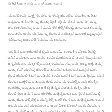
ಸೇರಿಸಿಕೊಂಡವರು ಎ ಎಸ್.ಮಕಾನದಾರ
ಮಾನವೀಯ ಸೂಕ್ಷ್ಮ ಸಂವೇದನೆಗಳನ್ನು ಹೊಂದಿದ, ಬದುಕಿನ ಕುರಿತು
ಭವ್ಯವಾದ ಕನಸುಗಳನ್ನು ಹೊತ್ತು ಪ್ರೀತಿ-ಪ್ರೇಮ, ಜೀವ-ಭಾವಗಳ ಶುದ್ಧ
ಅಂತಃಕರಣವನ್ನು ಓದುಗ ದೊರೆಗಳಿಗೆ ಕಲ್ಪಿಸಿಕೊಟ್ಟ, ತಾನು ಬಡತನವನ್ನು
ಉಂಡರೂ ಅದರ ಬೇಗೆಯನ್ನು ತೋರದೆ ಸಾಹಿತ್ಯದ ಮೂಲಕ ಮೃಷ್ಟಾನ್ನದ
ಸವಿಯನ್ನು ಉಣ ಬಡಿಸಿದವರು ಮಕಾನದಾರ.
ಇಂದಿನ ಬಾಗಲಕೋಟೆ ಜಿಲ್ಲೆಯ ಬಾದಾಮಿ ತಾಲೂಕಿನ ಬೇಲೂರಿನಲ್ಲಿ
ಜನಿಸಿದ ಮಕಾನದಾರ ಅವರ ತಾಯಿ ಮೆಹಬೂಬ ಬಿ ತಂದೆ ಸಯ್ಯದಸಾಬ
ಹನ್ನೆರಡು ಜನ ಮಕ್ಕಳಲ್ಲಿ ಒಂಬತ್ತನೆಯವರು ಸದ್ಯ ಓರ್ವ ಅಣ್ಣ, ಅಕ್ಕ, ತಮ್ಮ
ಮತ್ತು ತಂಗಿಯರನ್ನು ಹೊಂದಿದ ತುಂಬಿದ ಕುಟುಂಬದ ಮಧ್ಯದ ಮಗ.
ತಂದೆ ಹಮಾಲಿ ಕೆಲಸ ಮಾಡಿದರೆ ತಾಯಿ ಮನೆ ಕೆಲಸ ಮಾಡುತ್ತಿದ್ದರು. ಮನೆ
ತುಂಬಾ ಮಕ್ಕಳಿರುವ ತುಂಬು ಕುಟುಂಬದ ಮನೆಯಲ್ಲಿ ಒಂದು ಹೊತ್ತಿನ
ಊಟಕ್ಕೂ ಒದ್ದಾಡುವಂತಹ ಕಿತ್ತು ತಿನ್ನುವ ಬಡತನ. ತುತ್ತಿನ ಚೀಲ
ತುಂಬಿಸಲು ತಮಗೆ ಪಾಠ ಹೇಳಿಕೊಡುತ್ತಿದ್ದ ಶಾಲಾ ಮಾಸ್ತರರ ಮನೆಯಲ್ಲಿ
ಮತ್ತು ಹೊಲದಲ್ಲಿ ಚಿಕ್ಕ ವಯಸ್ಸಿನಲ್ಲಿ ಕೂಲಿ ಕೆಲಸ ಮಾಡುತ್ತಿದ್ದ ಮಕಾನದಾರ
ಅವರು ಮುಂದೆ ಯಲಬುರ್ಗಾದ ಅಂಗವಿಕಲ ಟೇಲರ್ ಬಾಶು ಮಿಯಾನ