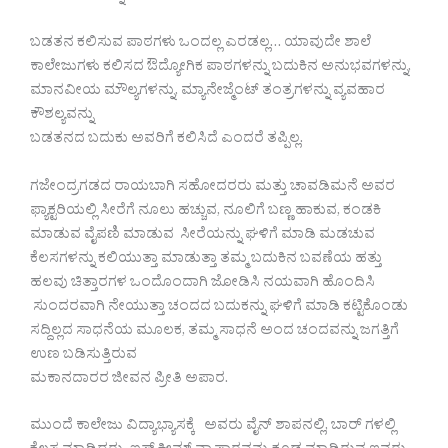
ಬಡತನ ಕಲಿಸುವ ಪಾಠಗಳು ಒಂದಲ್ಲ ಎರಡಲ್ಲ… ಯಾವುದೇ ಶಾಲೆ
ಕಾಲೇಜುಗಳು ಕಲಿಸದ ಔದ್ಯೋಗಿಕ ಪಾಠಗಳನ್ನು ಬದುಕಿನ ಅನುಭವಗಳನ್ನು,
ಮಾನವೀಯ ಮೌಲ್ಯಗಳನ್ನು, ಮ್ಯಾನೇಜ್ಮೆಂಟ್ ತಂತ್ರಗಳನ್ನು ವ್ಯವಹಾರ
ಕೌಶಲ್ಯವನ್ನು
ಬಡತನದ ಬದುಕು ಅವರಿಗೆ ಕಲಿಸಿದೆ ಎಂದರೆ ತಪ್ಪಿಲ್ಲ.
ಗಜೇಂದ್ರಗಡದ ರಾಯಬಾಗಿ ಸಹೋದರರು ಮತ್ತು ಚಾವಡಿಮನೆ ಅವರ
ಫ್ಯಾಕ್ಟರಿಯಲ್ಲಿ ಸೀರೆಗೆ ನೂಲು ಹಚ್ಚುವ, ನೂಲಿಗೆ ಬಣ್ಣ ಹಾಕುವ, ಕಂಡಕಿ
ಮಾಡುವ ವೈಪಣಿ ಮಾಡುವ ಸೀರೆಯನ್ನು ಘಳಿಗೆ ಮಾಡಿ ಮಡಚುವ
ಕೆಲಸಗಳನ್ನು ಕಲಿಯುತ್ತಾ ಮಾಡುತ್ತಾ ತಮ್ಮ ಬದುಕಿನ ಬವಣೆಯ ಹತ್ತು
ಹಲವು ಚಿತ್ತಾರಗಳ ಒಂದೊಂದಾಗಿ ಜೋಡಿಸಿ ನಯವಾಗಿ ಹೊಂದಿಸಿ
ಸುಂದರವಾಗಿ ನೇಯುತ್ತಾ ಚಂದದ ಬದುಕನ್ನು ಘಳಿಗೆ ಮಾಡಿ ಕಟ್ಟಿಕೊಂಡು
ಸದ್ದಿಲ್ಲದ ಸಾಧನೆಯ ಮೂಲಕ, ತಮ್ಮ ಸಾಧನೆ ಅಂದ ಚಂದವನ್ನು ಜಗತ್ತಿಗೆ
ಉಣ ಬಡಿಸುತ್ತಿರುವ
ಮಕಾನದಾರರ ಜೀವನ ಪ್ರೀತಿ ಅಪಾರ.
ಮುಂದೆ ಕಾಲೇಜು ವಿದ್ಯಾಭ್ಯಾಸಕ್ಕೆ ಅವರು ವೈನ್ ಶಾಪನಲ್ಲಿ, ಬಾರ್ ಗಳಲ್ಲಿ