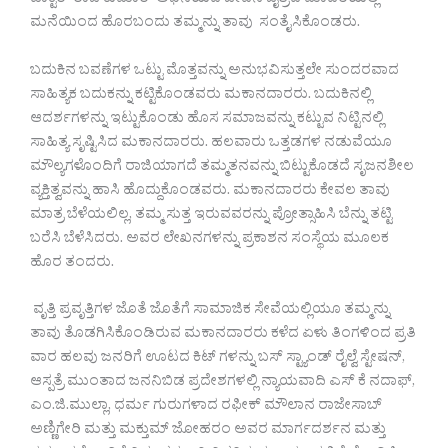
ಡಾಕ್ಟರ್ ರಾಜ ಕುಮಾರ್ ಅಭಿನಯದ ಜೀವನ ಚೈತ್ರದ ಮಾದರಿಯಲ್ಲಿ
ಮನೆಯಿಂದ ಹೊರಬಂದು ತಮ್ಮನ್ನು ತಾವು ಸಂತೈಸಿಕೊಂಡರು.
ಬದುಕಿನ ಬವಣೆಗಳ ಒಟ್ಟು ಮೊತ್ತವನ್ನು ಅನುಭವಿಸುತ್ತಲೇ ಸುಂದರವಾದ
ಸಾಹಿತ್ಯಕ ಬದುಕನ್ನು ಕಟ್ಟಿಕೊಂಡವರು ಮಕಾನದಾರರು. ಬದುಕಿನಲ್ಲಿ
ಆದರ್ಶಗಳನ್ನು ಇಟ್ಟುಕೊಂಡು ಹೊಸ ಸಮಾಜವನ್ನು ಕಟ್ಟುವ ನಿಟ್ಟಿನಲ್ಲಿ
ಸಾಹಿತ್ಯ ಸೃಷ್ಟಿಸಿದ ಮಕಾನದಾರರು. ಹಲವಾರು ಒತ್ತಡಗಳ ನಡುವೆಯೂ
ಮೌಲ್ಯಗಳೊಂದಿಗೆ ರಾಜಿಯಾಗದೆ ತಮ್ಮತನವನ್ನು ಬಿಟ್ಟುಕೊಡದೆ ಸೃಜನಶೀಲ
ವ್ಯಕ್ತಿತ್ವವನ್ನು ಹಾಸಿ ಹೊದ್ದುಕೊಂಡವರು. ಮಕಾನದಾರರು ಕೇವಲ ತಾವು
ಮಾತ್ರ ಬೆಳೆಯಲಿಲ್ಲ, ತಮ್ಮ ಸುತ್ತ ಇರುವವರನ್ನು ಪ್ರೋತ್ಸಾಹಿಸಿ ಬೆನ್ನು ತಟ್ಟಿ
ಬರೆಸಿ ಬೆಳೆಸಿದರು. ಅವರ ಲೇಖನಗಳನ್ನು ಪ್ರಕಾಶನ ಸಂಸ್ಥೆಯ ಮೂಲಕ
ಹೊರ ತಂದರು.
ವೃತ್ತಿ ಪ್ರವೃತ್ತಿಗಳ ಜೊತೆ ಜೊತೆಗೆ ಸಾಮಾಜಿಕ ಸೇವೆಯಲ್ಲಿಯೂ ತಮ್ಮನ್ನು
ತಾವು ತೊಡಗಿಸಿಕೊಂಡಿರುವ ಮಕಾನದಾರರು ಕಳೆದ ಏಳು ತಿಂಗಳಿಂದ ಪ್ರತಿ
ವಾರ ಹಲವು ಜನರಿಗೆ ಊಟದ ಕಿಟ್ ಗಳನ್ನು ಬಸ್ ಸ್ಟ್ಯಾಂಡ್ ರೈಲ್ವೆ ಸ್ಟೇಷನ್,
ಆಸ್ಪತ್ರೆ ಮುಂತಾದ ಜನನಿಬಿಡ ಪ್ರದೇಶಗಳಲ್ಲಿ ನ್ಯಾಯವಾದಿ ಎಸ್ ಕೆ ನದಾಫ್,
ಎಂ.ಜಿ.ಮುಲ್ಲಾ, ಧರ್ಮ ಗುರುಗಳಾದ ರಫೀಕ್ ಮೌಲಾನ ರಾಜೇಸಾಬ್
ಅಣ್ಣಿಗೇರಿ ಮತ್ತು ಮಕ್ತುಮ್ ಜೋಹರಂ ಅವರ ಮಾರ್ಗದರ್ಶನ ಮತ್ತು