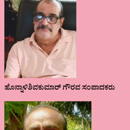
ಹೊನ್ನಾಳಿಶಿವಕುಮಾರ್ ಗೌರವ ಸಂಪಾದಕರು