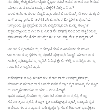
ನೂರಕ್ಕೂ ಹೆಚ್ಚು ಕವಿಗೋಷ್ಠಿಯಲ್ಲಿ ಭಾಗವಹಿಸಿ ಕವನ ವಾಚನ ಮಾಡಿರುವ
ಮಕಾನದಾರ ಅವರ ಅಮ್ಮನ ಬಿಕ್ಕಳಿಕೆ ನಿಲ್ಲಿಸುವಿರಾ?
ಎಂಬ ಕವನ ಕುವೆಂಪು ವಿಶ್ವವಿದ್ಯಾಲಯದ ಬಿ ಎ, ಬಿಎಸ್ಸಿ, ಬಿ ಕಾಂ ಮತ್ತು ಬಿ
ಎಸ್ ಡಬ್ಲ್ಯೂ ಪದವಿ ತರಗತಿಯ ಮೊದಲ ಸೆಮಿಸ್ಟರಿಗೆ ಪಠ್ಯವಾಗಿದೆ.
ಬಳ್ಳಾರಿಯ ಶ್ರೀ ಕೃಷ್ಣದೇವರಾಯ ವಿಶ್ವವಿದ್ಯಾಲಯ ಮತ್ತು ಕಲ್ಬುರ್ಗಿ
ವಿಶ್ವವಿದ್ಯಾಲಯದ ಎಂ ಬಿ ಎ ಎರಡನೇ ವರ್ಷಕ್ಕೆ ಸಂಬಂಧ ಪತ್ರಿಕೆಯಲ್ಲಿ
ಪ್ರಕಟವಾದ ‘ಹೆಕ್ಕಿ ತೆಗೆದ ಮುತ್ತುಗಳು’ ಎಂಬ ಪತ್ರ ಲೇಖನ ಪಠ್ಯವಾಗಿದೆ.
ನಿರಂತರ ಪ್ರಕಾಶನವನ್ನು ಆರಂಭಿಸಿರುವ ಮಕಾನದಾರರು ಯುವ
ಬರಹಗಾರರ ಪುಸ್ತಕಗಳನ್ನು ಪ್ರಕಟಿಸಿ ಪ್ರೋತ್ಸಾಹಿಸಿದ್ದಾರೆ. ಮಕಾನದಾರ
ಸಾಹಿತ್ಯ ಪ್ರತಿಷ್ಠಾನವನ್ನು ಸ್ಥಾಪಿಸಿ ವಿವಿಧ ಕ್ಷೇತ್ರಗಳಲ್ಲಿ ಸಾಧನೆಗೈದವರನ್ನು
ಗುರುತಿಸಿ ಸನ್ಮಾನಿಸಿದ್ದಾರೆ.
ವಿಶೇಷವಾಗಿ ಸೂಫಿ ಸಂತರ ಕುರಿತ ಹಲವಾರು ಉಪನ್ಯಾಸಗಳನ್ನು
ಮಾಡಿರುವ ಮಕಾನದಾರ ಅವರು ಗದಗ ಜಿಲ್ಲಾ ಕನ್ನಡ ಸಾಹಿತ್ಯ ಪರಿಷತ್ತಿನ
ಉಪಾಧ್ಯಕ್ಷರಾಗಿಯೂ ಕಾರ್ಯ ನಿರ್ವಹಿಸಿದ್ದಾರೆ.
ಇವರ ಸಾಹಿತ್ಯ ಸೇವೆಯನ್ನು ಗುರುತಿಸಿ ಸಂಕ್ರಮಣ ಪ್ರಶಸ್ತಿ, ಜಿಲ್ಲಾ
ಸರ್ವೋತ್ತಮ ಪ್ರಶಸ್ತಿ, ಜಿಲ್ಲಾ ಕನ್ನಡ ರಾಜ್ಯೋತ್ಸವ ಪ್ರಶಸ್ತಿ, ರಾಜ್ಯಮಟ್ಟದ
ಅಣಿಮಾನಂದ ಸದ್ಭಾವನ ಸಾಹಿತ್ಯ ಪ್ರಶಸ್ತಿ, ಸಂತ ಶಿಶುನಾಳ ಭಾವೈಕ್ಯತಾ