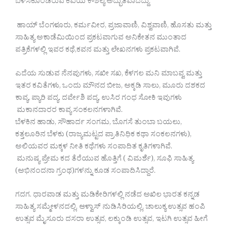
ಬಳಸಿಕೊಂಡಿರುವ ಕವಿಯ ಕೌಶಲ್ಯ ಅದ್ಭುತವಾದದ್ದು.
ಹಾಯ್ ಬೆಂಗಳೂರು, ಕರ್ಮವೀರ, ಪ್ರಜಾವಾಣಿ, ವಿಶ್ವವಾಣಿ, ಹೊಸತು ಮತ್ತು
ಸಾಹಿತ್ಯ ಅಕಾಡೆಮಿಯಿಂದ ಪ್ರಕಟವಾಗುವ ಅನಿಕೇತನ ಮುಂತಾದ
ಪತ್ರಿಕೆಗಳಲ್ಲಿ ಇವರ ಕಥೆ,ಕವನ ಮತ್ತು ಲೇಖನಗಳು ಪ್ರಕಟವಾಗಿವೆ.
ಎದೆಯ ಸುಡುವ ನೆನಪುಗಳು, ಸಖೀ ಸಖ, ಕೆಳಗಲ ಮನಿ ಮಾಬವ್ವ ಮತ್ತು
ಇತರ ಕವಿತೆಗಳು, ಒಂದು ಮೌನದ ಬೀಜ, ಅಕ್ಕಡಿ ಸಾಲು, ಮೂರು ದಶಕದ
ಕಾವ್ಯ, ಪ್ಯಾರಿ ಪದ್ಯ. ದರ್ವೇಶಿ ಪದ್ಯ, ಉಸಿರ ಗಂಧ ಸೋಕಿ ಇವುಗಳು
ಮಕಾನದಾರರ ಕಾವ್ಯ ಸಂಕಲನಗಳಾಗಿವೆ.
ಬೆಳಕಿನ ಹಾಡು, ಸೌಹಾರ್ದ ಸಂಗಮ, ಬೊಗಸೆ ತುಂಬಾ ಬಯಲು,
ಕತ್ತಲೂರಿನ ಬೆಳಕು (ರಾಜ್ಯಮಟ್ಟದ ಪ್ರಾತಿನಿಧಿಕ ಕಥಾ ಸಂಕಲನಗಳು),
ಅಲಿಯವರ ಮಕ್ಕಳ ನೀತಿ ಕಥೆಗಳು ಸಂಪಾದಿತ ಕೃತಿಗಳಾಗಿವೆ.
ಮನುಷ್ಯ ಪ್ರೇಮ ಕದ ತೆರೆಯುವ ಹೊತ್ತಿಗೆ ( ವಿಮರ್ಶೆ), ಸೂಫಿ ಸಾಹಿತ್ಯ
(ಅಭಿನಂದನಾ ಗ್ರಂಥ)ಗಳನ್ನು ಕೂಡ ಸಂಪಾದಿಸಿದ್ದಾರೆ.
ಗದಗ. ಧಾರವಾಡ ಮತ್ತು ಮಡಿಕೇರಿಗಳಲ್ಲಿ ನಡೆದ ಅಖಿಲ ಭಾರತ ಕನ್ನಡ
ಸಾಹಿತ್ಯ ಸಮ್ಮೇಳನದಲ್ಲಿ, ಆಳ್ವಾಸ್ ನುಡಿಸಿರಿಯಲ್ಲಿ, ಚಾಲುಕ್ಯ ಉತ್ಸವ ಹಂಪಿ
ಉತ್ಸವ ಮೈಸೂರು ದಸರಾ ಉತ್ಸವ, ಲಕ್ಕುಂಡಿ ಉತ್ಸವ, ಇಟಗಿ ಉತ್ಸವ ಹೀಗೆ