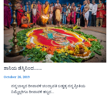
ಶಾನಿಯ ಡೆಸ್ಕಿನಿಂದ…….
October 26, 2019
ನನ್ನ ಬಾಲ್ಯದ ದೀಪಾವಳಿ ಚಂದ್ರಾವತಿ ಬಡ್ಡಡ್ಕ ನನ್ನ ಪ್ರೀತಿಯ
ನಿಮ್ಮೆಲ್ಲರಿಗೂ ದೀಪಾವಳಿ ಹಬ್ಬದ…