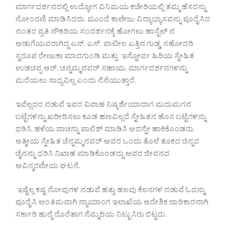
ಮಾರ್ಗದರ್ಶನದಲ್ಲಿ ಉದ್ಯೋಗ ವಿನಿಮಯ ಕಚೇರಿಯಲ್ಲಿ ತಮ್ಮ ಹೆಸರನ್ನು
ನೋಂದಣಿ ಮಾಡಿಸಿದರು. ಮುಂದೆ ಕಾಲೇಜು ವಿದ್ಯಾಭ್ಯಾಸವನ್ನು ಪೂರೈಸಿದ
ನಂತರ ಪ್ರತಿ ನೌಕರಿಯ ಸಂದರ್ಶನಕ್ಕೆ ಹೋಗಲು ಹಾಸ್ಟೆಲ್ ನ
ಅಡುಗೆಯವರಾಗಿದ್ದ ಎನ್. ಎಸ್. ಪಾಟೀಲ ಎತ್ತಿನ ಗುಡ್ಡ, ಸಹೋದರಿ
ಸ್ವರೂಪ ರೇಣುಕಾ ಮಾದಗುಂಡಿ ಮತ್ತು ಇನ್ನೋರ್ವ ಹಿರಿಯ ಸ್ನೇಹಿತ
ಉಡಚಪ್ಪ ಆರ್. ಚನ್ನಮ್ಮನವರ್ ಸಹಾಯ, ಮಾರ್ಗದರ್ಶನಗಳನ್ನು
ಮರೆಯಲು ಸಾಧ್ಯವಿಲ್ಲ ಎಂದು ನೆನೆಯುತ್ತಾರೆ.
ಇವೆಲ್ಲದರ ನಡುವೆ ಇವರ ವಿವಾಹ ನಿಷ್ಕರ್ಶೆಯಾದಾಗ ಮದುಮಗನ
ಬಟ್ಟೆಗಳನ್ನು ಖರೀದಿಸಲು ಕೂಡ ಹಣವಿಲ್ಲದೆ ಸ್ನೇಹಿತನ ಹೊಸ ಬಟ್ಟೆಗಳನ್ನು
ಧರಿಸಿ, ಹಳೆಯ ವಾಚನ್ನು ಪಾಲಿಶ್ ಮಾಡಿಸಿ ಅದನ್ನೇ ಹಾಕಿಕೊಂಡರು.
ಆತ್ಮೀಯ ಸ್ನೇಹಿತ ಚೆನ್ನಮ್ಮನವರ್ ಅವರ ಒಂದು ತೊಲೆ ತೂಕದ ಚಿನ್ನದ
ಚೈನನ್ನು ಧರಿಸಿ ನಿಖಾಹ ಮಾಡಿಕೊಂಡದ್ದು ಅವರ ಜೀವನದ
ಅವಿಸ್ಮರಣೀಯ ಘಟನೆ.
ಇಷ್ಟೆಲ್ಲ ಕಷ್ಟ ನೋವುಗಳ ನಡುವೆ ಹತ್ತು ಹಲವು ಕೆಲಸಗಳ ನಡುವೆ ಓದನ್ನು
ಪೂರೈಸಿ ಅಂತಿಮವಾಗಿ ನ್ಯಾಯಾಂಗ ಇಲಾಖೆಯ ಆದೇಶಿಕ ಜಾರಿಕಾರನಾಗಿ
ಸರ್ಕಾರಿ ಹುದ್ದೆ ದೊರೆತಾಗ ನೆಮ್ಮದಿಯ ನಿಟ್ಟುಸಿರು ಬಿಟ್ಟರು.