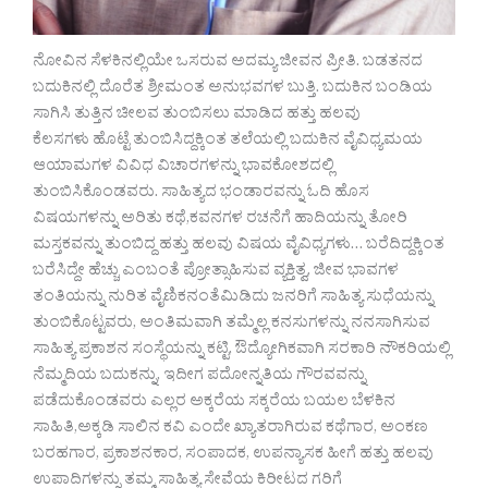
ನೋವಿನ ಸೆಳಕಿನಲ್ಲಿಯೇ ಒಸರುವ ಅದಮ್ಯ ಜೀವನ ಪ್ರೀತಿ. ಬಡತನದ
ಬದುಕಿನಲ್ಲಿ ದೊರೆತ ಶ್ರೀಮಂತ ಅನುಭವಗಳ ಬುತ್ತಿ. ಬದುಕಿನ ಬಂಡಿಯ
ಸಾಗಿಸಿ ತುತ್ತಿನ ಚೀಲವ ತುಂಬಿಸಲು ಮಾಡಿದ ಹತ್ತು ಹಲವು
ಕೆಲಸಗಳು ಹೊಟ್ಟೆ ತುಂಬಿಸಿದ್ದಕ್ಕಿಂತ ತಲೆಯಲ್ಲಿ ಬದುಕಿನ ವೈವಿಧ್ಯಮಯ
ಆಯಾಮಗಳ ವಿವಿಧ ವಿಚಾರಗಳನ್ನು ಭಾವಕೋಶದಲ್ಲಿ
ತುಂಬಿಸಿಕೊಂಡವರು. ಸಾಹಿತ್ಯದ ಭಂಡಾರವನ್ನು ಓದಿ ಹೊಸ
ವಿಷಯಗಳನ್ನು ಅರಿತು ಕಥೆ,ಕವನಗಳ ರಚನೆಗೆ ಹಾದಿಯನ್ನು ತೋರಿ
ಮಸ್ತಕವನ್ನು ತುಂಬಿದ್ದ ಹತ್ತು ಹಲವು ವಿಷಯ ವೈವಿಧ್ಯಗಳು… ಬರೆದಿದ್ದಕ್ಕಿಂತ
ಬರೆಸಿದ್ದೇ ಹೆಚ್ಚು ಎಂಬಂತೆ ಪ್ರೋತ್ಸಾಹಿಸುವ ವ್ಯಕ್ತಿತ್ವ, ಜೀವ ಭಾವಗಳ
ತಂತಿಯನ್ನು ನುರಿತ ವೈಣಿಕನಂತೆಮಿಡಿದು ಜನರಿಗೆ ಸಾಹಿತ್ಯ ಸುಧೆಯನ್ನು
ತುಂಬಿಕೊಟ್ಟವರು, ಅಂತಿಮವಾಗಿ ತಮ್ಮೆಲ್ಲ ಕನಸುಗಳನ್ನು ನನಸಾಗಿಸುವ
ಸಾಹಿತ್ಯ ಪ್ರಕಾಶನ ಸಂಸ್ಥೆಯನ್ನು ಕಟ್ಟಿ, ಔದ್ಯೋಗಿಕವಾಗಿ ಸರಕಾರಿ ನೌಕರಿಯಲ್ಲಿ
ನೆಮ್ಮದಿಯ ಬದುಕನ್ನು, ಇದೀಗ ಪದೋನ್ನತಿಯ ಗೌರವವನ್ನು
ಪಡೆದುಕೊಂಡವರು ಎಲ್ಲರ ಅಕ್ಕರೆಯ ಸಕ್ಕರೆಯ ಬಯಲ ಬೆಳಕಿನ
ಸಾಹಿತಿ,ಅಕ್ಕಡಿ ಸಾಲಿನ ಕವಿ ಎಂದೇ ಖ್ಯಾತರಾಗಿರುವ ಕಥೆಗಾರ, ಅಂಕಣ
ಬರಹಗಾರ, ಪ್ರಕಾಶನಕಾರ, ಸಂಪಾದಕ, ಉಪನ್ಯಾಸಕ ಹೀಗೆ ಹತ್ತು ಹಲವು
ಉಪಾದಿಗಳನ್ನು ತಮ್ಮ ಸಾಹಿತ್ಯ ಸೇವೆಯ ಕಿರೀಟದ ಗರಿಗೆ