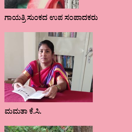
ಗಾಯತ್ರಿ ಸುಂಕದ ಉಪ ಸಂಪಾದಕರು
ಮಮತಾ ಕೆ.ಸಿ.