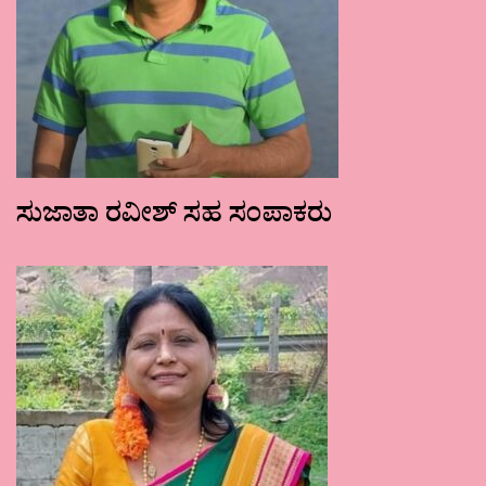
ಸುಜಾತಾ ರವೀಶ್ ಸಹ ಸಂಪಾಕರು