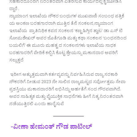
ಸಹಕಾರದೊಂದಿಗೆ ನಿರಂತರವಾಗಿ ವಿತರಿಸುವ ಕಾರ್ಯದಲ್ಲಿ ಕೈ ಜೋಡಿಸಿ
ದ್ದಾರೆ .
ನ್ಯಾಯಾಂಗ ಇಲಾಖೆಯ ನೌಕರ ಬಂಧುಗಳ ಮುಖವಾಣಿ ಸಂಬಂಧ ಪತ್ರಿಕೆ
ಯ ಅಂಕಣ ಬರಹಗಾರರಾಗಿ ಮುತ್ತಿನ ತೆನೆ ಸಂಕಲನ,ನ್ಯಾಯಾಂಗ
ಇಲಾಖೆಯ ಪ್ರಾತಿನಿಧಿಕ ಕವನ ಸಂಕಲನ ‘ಕಣ್ಣ ಹಿಗ್ಗಿನ ತ್ವಾಟ’ ಡಾ ಎಸ್ ಟಿ
ಸೋಮಶೇಖರ್ ಅವರ ಜೊತೆಗೂಡಿ ಮತ್ತು ಕಥಾ ಸಂಕಲನ ‘ಬಂಧನದಿಂದ
ಬಯಲಿಗೆ’ ಈ ಮೂರು ಮಹತ್ವ ದ ಸಂಕಲನಗಳು ಇಲಾಖೆಯ ಸಾಧಕ
ಬರಹಗಾರರಿಗೆ ವೇದಿಕೆ ಕಲ್ಪಿಸಿ ಕೊಟ್ಟ ಶ್ರೇಯಸ್ಸು ಮಕಾನದಾರ ಅವರಿಗೆ
ಸಲ್ಲುತ್ತದೆ
ಇದೀಗ ಅತ್ಯುತ್ತಮವಾಗಿ ಕರ್ತವ್ಯವನ್ನು ನಿರ್ವಹಿಸಿರುವ ರಾಜ್ಯ ಸರಕಾರಿ
ನೌಕರರಿಗೆ ನೀಡುವ 2023 ನೇ ಸಾಲಿನ ರಾಜ್ಯಮಟ್ಟದ ಸರ್ವೋತ್ತಮ ಸೇವಾ
ಪ್ರಶಸ್ತಿಯು ಮಕಾನದಾರರಿಗೆ ಲಭಿಸಿದ್ದು ಅರ್ಹತೆಗೆ ಸಂದ ಗೌರವವಾಗಿದೆ.
ಅವರ ಸಾಹಿತ್ಯಕ ಮತ್ತು ವೈಯುಕ್ತಿಕ ಸಾಧನೆಗಳು ಹೀಗೆ ನಿತ್ಯ ನಿರಂತರವಾಗಿ
ನಡೆಯುತ್ತಿರಲಿ ಎಂದು ಹಾರೈಸುವೆ
-ವೀಣಾ ಹೇಮಂತ್ ಗೌಡ ಪಾಟೀಲ್