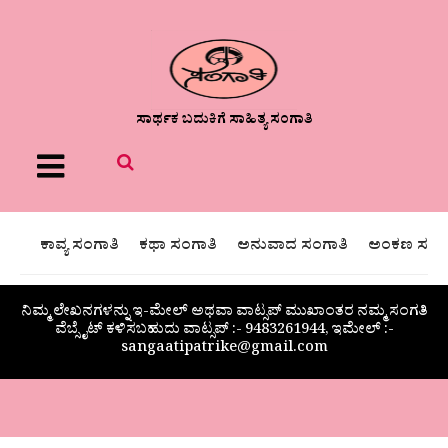
ಸಾರ್ಥಕ ಬದುಕಿಗೆ ಸಾಹಿತ್ಯ ಸಂಗಾತಿ
Menu
ಕಾವ್ಯ ಸಂಗಾತಿ
ಕಥಾ ಸಂಗಾತಿ
ಅನುವಾದ ಸಂಗಾತಿ
ಅಂಕಣ ಸಂಗಾ
ನಿಮ್ಮ ಲೇಖನಗಳನ್ನು ಇ-ಮೇಲ್ ಅಥವಾ ವಾಟ್ಸಪ್ ಮುಖಾಂತರ ನಮ್ಮ ಸಂಗತಿ
ವೆಬ್ಸೈಟ್ ಕಳಿಸಬಹುದು ವಾಟ್ಸಪ್‌ :- 9483261944, ಇಮೇಲ್ :-
sangaatipatrike@gmail.com