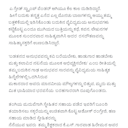
ಎ ಗ್ರೇಡ್ ಸ್ಟ್ಯಾಂಪ್ ವೆಂಡರ್ ಆಗಿಯೂ ಕೆಲ ಕಾಲ ದುಡಿದಿದ್ದಾರೆ.
ಹೀಗೆ ಬದುಕು ತನ್ನತ್ತ ಎಸೆದ ಎಲ್ಲ ಮೊನಚು ಬಾಣಗಳನ್ನು ಆಯ್ದು ತಮ್ಮ
ಬತ್ತಳಿಕೆಯಲ್ಲಿ ಇರಿಸಿಕೊಂಡು ಬದುಕಿನ ವೈವಿಧ್ಯಮಯ ಅನುಭವಗಳು
ಕಟ್ಟಿಕೊಟ್ಟ ಎಂದೂ ಮುಗಿಯದ ಬುತ್ತಿಯನ್ನು ಕಥೆ, ಕವನ, ಲೇಖನಗಳ
ಮೂಲಕ ಸುಂದರವಾದ ಸಾಹಿತ್ಯವಾಗಿಸಿ ಅದರ ರಸದೌತಣವನ್ನು
ಸಾಹಿತ್ಯಾಸಕ್ತರಿಗೆ ಉಣಬಡಿಸಿದ್ದಾರೆ.
‘ಬಡತನದ ಅನುಭವವನ್ನು ಕವಿ ಬರೆಯಬೇಕು, ಹಾಡುಗಾರ ಹಾಡಬೇಕು
ಮತ್ತು ಕಲಾವಿದ ನಟನೆಯ ಮೂಲಕ ಅಭಿವ್ಯಕ್ತಿಸಬೇಕು’ ಎಂಬ ರೀತಿಯಲ್ಲಿ
ತಮ್ಮ ಬದುಕಿನ ಗಾಢ ಅನುಭವದ ಸಾರವನ್ನು ವೈವಿಧ್ಯಮಯ ಸಾಹಿತ್ಯಕ
ಹಿನ್ನೆಲೆಗಳಲ್ಲಿ ಒದಗಿಸಿರುವ
ಮಕಾನದಾರ ಅವರು ಮಾನವೀಯ ಮೌಲ್ಯಗಳನ್ನು ಬಿತ್ತುವ, ಮೃದು ಮತ್ತು
ಮಿತ ಭಾಷಿಯಾದ ಭರವಸೆಯ ಬರಹಗಾರರಾಗಿ ರೂಪುಗೊಂಡರು.
ತಂಗಿಯ ಮದುವೆಗಾಗಿ ಸ್ನೇಹಿತರ ಸಹಾಯ ಪಡೆದ ಇವರಿಗೆ ಬೂಂದಿ
ತಯಾರಿಸಲು ಸಕ್ಕರೆಯನ್ನು ಉಚಿತವಾಗಿ ಕೊಟ್ಟ ಅಶೋಕ್ ರಂಗ್ರೇಜಿ, ಹಣ
ಸಹಾಯ ಮಾಡಿದ ಸ್ನೇಹಿತರನ್ನು
ನೆನೆಯುವ ಇವರು ತಮ್ಮ ಶಿಕ್ಷಕರಾದ ಕೆ.ಎಸ್. ಗಾರವಾಡ ಹಿರೇಮಠ ಅವರ