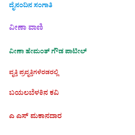
ದೈನಂದಿನ ಸಂಗಾತಿ
ವೀಣಾ ವಾಣಿ
ವೀಣಾ‌ ಹೇಮಂತ್‌ ಗೌಡ ಪಾಟೀಲ್
ವೃತ್ತಿ ಪ್ರವೃತ್ತಿಗಳೆರಡರಲ್ಲಿ
ಬಯಲಬೆಳಕಿನ ಕವಿ
ಎ ಎಸ್ ಮಕಾನದಾರ