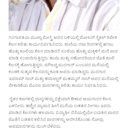
ಗಂಗಾವತಿಯ ಮುಲ್ಲಾ ಮೇಸ್ತ್ರಿ ಅವರ ಬಳಿಯಲ್ಲಿ ಮೋಟರ್ ಸೈಕಲ್ ರಿಪೇರಿ
ಕೆಲಸ ಕಲಿತು ಕಾರ್ಯನಿರ್ವಹಿಸಿದರು. ಶಾಲೆಯ ರಜಾ ದಿನಗಳಲ್ಲಿ ಹಗಲು
ಹೊತ್ತು ಕೂಲಿಯ ಕೆಲಸ ಮಾಡಿದರೆ ಸಂಜೆಯ ಹೊತ್ತು ಮಕ್ಕಳಿಗೆ ಮನೆ ಪಾಠ
ಮಾಡಿ ಸಂಪಾದಿಸುತ್ತಿದ್ದರು. ತಾಯಿ ಮತ್ತು ಸಹೋದರಿಯರ ಜೊತೆ ಕೂಲಿ
ಕೆಲಸಕ್ಕೆ ಹೋಗುತ್ತಿದ್ದರು. ಮೌಲವ್ವ ಮದಗಾರ್ ಎಂಬವರ ಮನೆಯಲ್ಲಿ
ಕಂಡಕಿ ಸುತ್ತುವ ಕೆಲಸವನ್ನು ಕೂಡ ಅವರು ಮಾಡಿದ್ದರು. ಮದಗಾರ
ಇಮಾಮ್ ಸಾಬ್ ಮತ್ತು ಹವಾಲ್ದಾರ್ ಮಹಮ್ಮದ್ ಸಾಬ್ ಅವರ ಮನೆಯಲ್ಲಿ
ನೇಕಾರಿಕೆಯ ಮೊದಲ ಪಾಠಗಳನ್ನು ಕಲಿತು ಕಾರ್ಯ ನಿರ್ವಹಿಸಿದರು.
ರೈತರ ಕಣಗಳಲ್ಲಿ ಧಾನ್ಯಗಳನ್ನು ಭಿಕ್ಷೆಯಾಗಿ ಕೇಳುವ ಆಯಗಾರರ ಕೆಲಸ,
ಎಳನೀರು, ಹಣ್ಣಿನ ವ್ಯಾಪಾರ ಹೀಗೆ ಮನೆಯ ಬಡತನ ನೀಗಲು ಇವರು
ಮಾಡಿದ ಕೆಲಸಗಳು ಹಲವಾರು. ವಿದ್ಯಾರ್ಥಿ ದೆಸೆಯಲ್ಲಿಯೇ ಬದುಕಿನ ಪಾಠದ
ಜೊತೆಗೆ ಬಡತನ ಕಲಿಸಿದ ಪಾಠಗಳನ್ನು ಅರಗಿಸಿಕೊಂಡು ನೋವು,
ಅವಮಾನಗಳನ್ನು ನುಂಗಿ ಬೆಳೆದರು.