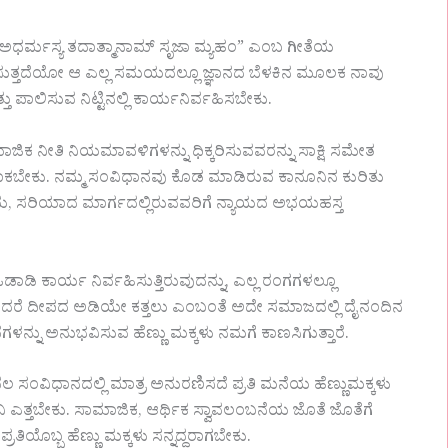
ಂ ಅಧರ್ಮಸ್ಯ ತದಾತ್ಮಾನಾಮ್ ಸೃಜಾ ಮ್ಯಹಂ” ಎಂಬ ಗೀತೆಯ
ಸುತ್ತದೆಯೋ ಆ ಎಲ್ಲ ಸಮಯದಲ್ಲೂ ಜ್ಞಾನದ ಬೆಳಕಿನ ಮೂಲಕ ನಾವು
 ಪಾಲಿಸುವ ನಿಟ್ಟಿನಲ್ಲಿ ಕಾರ್ಯನಿರ್ವಹಿಸಬೇಕು.
ಮಾಜಿಕ ನೀತಿ ನಿಯಮಾವಳಿಗಳನ್ನು ಧಿಕ್ಕರಿಸುವವರನ್ನು ಸಾಕ್ಷಿ ಸಮೇತ
ತರಿ ಹಾಕಬೇಕು. ನಮ್ಮ ಸಂವಿಧಾನವು ಕೊಡ ಮಾಡಿರುವ ಕಾನೂನಿನ ಕುರಿತು
 ಭಯ, ಸರಿಯಾದ ಮಾರ್ಗದಲ್ಲಿರುವವರಿಗೆ ನ್ಯಾಯದ ಅಭಯಹಸ್ತ
ಓಡಾಡಿ ಕಾರ್ಯ ನಿರ್ವಹಿಸುತ್ತಿರುವುದನ್ನು, ಎಲ್ಲ ರಂಗಗಳಲ್ಲೂ
ಿಜ, ಆದರೆ ದೀಪದ ಅಡಿಯೇ ಕತ್ತಲು ಎಂಬಂತೆ ಅದೇ ಸಮಾಜದಲ್ಲಿ ದೈನಂದಿನ
ನ್ನು ಅನುಭವಿಸುವ ಹೆಣ್ಣು ಮಕ್ಕಳು ನಮಗೆ ಕಾಣಸಿಗುತ್ತಾರೆ.
ಲ ಸಂವಿಧಾನದಲ್ಲಿ ಮಾತ್ರ ಅನುರಣಿಸದೆ ಪ್ರತಿ ಮನೆಯ ಹೆಣ್ಣುಮಕ್ಕಳು
ದ್ವನಿ ಎತ್ತಬೇಕು. ಸಾಮಾಜಿಕ, ಆರ್ಥಿಕ ಸ್ವಾವಲಂಬನೆಯ ಜೊತೆ ಜೊತೆಗೆ
ಪ್ರತಿಯೊಬ್ಬ ಹೆಣ್ಣು ಮಕ್ಕಳು ಸನ್ನದ್ಧರಾಗಬೇಕು.