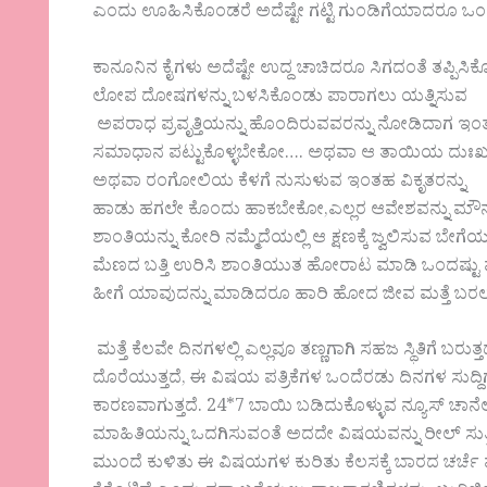
ಎಂದು ಊಹಿಸಿಕೊಂಡರೆ ಅದೆಷ್ಟೇ ಗಟ್ಟಿ ಗುಂಡಿಗೆಯಾದರೂ ಒಂದು
ಕಾನೂನಿನ ಕೈಗಳು ಅದೆಷ್ಟೇ ಉದ್ದ ಚಾಚಿದರೂ ಸಿಗದಂತೆ ತಪ್ಪ
ಲೋಪ ದೋಷಗಳನ್ನು ಬಳಸಿಕೊಂಡು ಪಾರಾಗಲು ಯತ್ನಿಸುವ
ಅಪರಾಧ ಪ್ರವೃತ್ತಿಯನ್ನು ಹೊಂದಿರುವವರನ್ನು ನೋಡಿದಾಗ ಇಂತ
ಸಮಾಧಾನ ಪಟ್ಟುಕೊಳ್ಳಬೇಕೋ…. ಅಥವಾ ಆ ತಾಯಿಯ ದುಃಖವನ್ನು 
ಅಥವಾ ರಂಗೋಲಿಯ ಕೆಳಗೆ ನುಸುಳುವ ಇಂತಹ ವಿಕೃತರನ್ನು
ಹಾಡು ಹಗಲೇ ಕೊಂದು ಹಾಕಬೇಕೋ,ಎಲ್ಲರ ಆವೇಶವನ್ನು ಮೌನಕ್ಕೆ ತಿರು
ಶಾಂತಿಯನ್ನು ಕೋರಿ ನಮ್ಮೆದೆಯಲ್ಲಿ ಆ ಕ್ಷಣಕ್ಕೆ ಜ್ವಲಿಸುವ ಬೇ
ಮೆಣದ ಬತ್ತಿ ಉರಿಸಿ ಶಾಂತಿಯುತ ಹೋರಾಟ ಮಾಡಿ ಒಂದಷ್ಟು ಫೋ
ಹೀಗೆ ಯಾವುದನ್ನು ಮಾಡಿದರೂ ಹಾರಿ ಹೋದ ಜೀವ ಮತ್ತೆ ಬರ
ಮತ್ತೆ ಕೆಲವೇ ದಿನಗಳಲ್ಲಿ ಎಲ್ಲವೂ ತಣ್ಣಗಾಗಿ ಸಹಜ ಸ್ಥಿತಿಗ
ದೊರೆಯುತ್ತದೆ, ಈ ವಿಷಯ ಪತ್ರಿಕೆಗಳ ಒಂದೆರಡು ದಿನಗಳ ಸುದ್ದ
ಕಾರಣವಾಗುತ್ತದೆ. 24*7 ಬಾಯಿ ಬಡಿದುಕೊಳ್ಳುವ ನ್ಯೂಸ್ ಚಾನೆಲ
ಮಾಹಿತಿಯನ್ನು ಒದಗಿಸುವಂತೆ ಅದದೇ ವಿಷಯವನ್ನು ರೀಲ್ ಸುತ್ತಿ ಪ್ರ
ಮುಂದೆ ಕುಳಿತು ಈ ವಿಷಯಗಳ ಕುರಿತು ಕೆಲಸಕ್ಕೆ ಬಾರದ ಚರ್ಚೆ ಮಾ