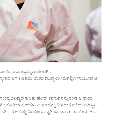
ಲ ಎಂಬುದು ಮತ್ತೊಮ್ಮೆ ಸಾಬೀತಾಗಿದೆ.
ಾಚಾರ ಎಸಗಿ ಆಕೆಯ ಬಾಯಿ ಮುಚ್ಚಿ ಉಸಿರುಗಟ್ಟಿಸಿ ಸಾಯಿಸಿದ ಆ
ಿನ ಭವ್ಯ ಭವಿಷ್ಯದ ಕುರಿತು ಹಲವು ಕನಸುಗಳನ್ನು ಕಂಡ ಆ ತಾಯಿ
ೆಗೆ ಬಲಿಯಾಗಿ ಹೋದಳು ಎಂಬುದನ್ನು ಕೇಳಿದಾಗ ಆಕೆಯ ಪರಿಸ್ಥಿತಿ
 ನೋಡಿದಾಗ ಅದೆಷ್ಟು ವಿಲವಿಲ ಒದ್ದಾಡಿರಬಹುದು ಆ ತಾಯಿಯ ಜೀವ