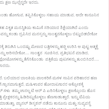
 ಕ್ಷಣ ಝಲ್ಲೆನ್ನದೇ ಇರದು.
ಿಸಿಕೊಂಡು ಹೋಗುವ, ತಪ್ಪಿಸಿಕೊಳ್ಳಲು ಸಹಾಯ ಮಾಡುವ, ಅದೇ ಕಾನೂನಿನ
ಹ ವಿಕೃತ ಮನಸ್ಥಿತಿಯ ಕಾಮಿಗೆ ಸರಿಯಾದ ಶಿಕ್ಷೆಯಾಗಿದೆ ಎಂದು
ಕಂಡು ದ್ರವಿಸಿದ ಮನಸ್ಸನ್ನು ಸಾಂತ್ವನಗೊಳ್ಳಲು ಬಿಟ್ಟುಬಿಡಬೇಕೋ
ಗಿಸಿ ಒಂದಷ್ಟು ಮೇಣದ ಬತ್ತಿಗಳನ್ನು ಹಚ್ಚಿ ಉರಿಸಿ ಆ ಪುಟ್ಟ ಆತ್ಮಕ್ಕೆ
ಗೆಯನ್ನು ಆರಿಸಬೇಕೋ…. ಸಾಂತ್ವನ ಸೂಚಿಸಿದ, ಪ್ರತಿಭಟನೆ ಮಾಡಿದ,
ಟೋಗಳನ್ನು ತೆಗೆಸಿಕೊಂಡು ಪತ್ರಿಕೆಯ ಪುಟಗಳನ್ನು ತುಂಬಿಸಿದರೆ…..
ಲಾರದು.
ೆ ಬರುತ್ತದೆ. ಬಲಿಯಾದ ಬಾಲಕಿಯ ಪಾಲಕರಿಗೆ ಮಗಳ ಸಾವಿನ ಪರಿಹಾರದ ಹಣ
ಿಗೆ ಗ್ರಾಸವಾಗುತ್ತದೆ, ಮಹಿಳಾಪರ ಹೋರಾಟಗಾರರ ಆಕ್ರೋಶಕ್ಕೆ
್ ಗಳು ತಮ್ಮ ಚಾನಲ್ನ ಟಿ ಆರ್ ಪಿ ಏರಿಸಿಕೊಳ್ಳಲು ಕ್ಷಣಕ್ಕೊಂದು ಹೊಸ
ೇಕ್ಷಕರನ್ನು ಹಿಡಿದಿಟ್ಟುಕೊಳ್ಳಲು ಹೆಣಗಾಡುತ್ತಾರೆ. ಇನ್ನು ಟಿವಿಯ
ಡುತ್ತಾ, ಪ್ಯಾನಲ್ ಡಿಸ್ಕಶನ್ ನಡೆದು ಕಾನೂನು ಮತ್ತು ಸುವ್ಯವಸ್ಥೆ