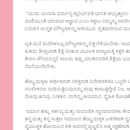
“ಯದಾ ಯದಾಹಿ ಧರ್ಮಸ್ಯ ಗ್ಲಾನಿರ್ಭವತಿ ಭಾರತ ಅಭ್ಯುತ್ತಾನ
ವಾಣಿಯಂತೆ ಯಾವಾಗ ಅಜ್ಞಾನ ಎಂಬ ಕತ್ತಲು ನಮ್ಮನ್ನು ಆವರಿ
ಬದುಕಿನ ಉನ್ನತ ಮೌಲ್ಯಗಳನ್ನು ಅರಿಯುವ, ಪ್ರತಿಪಾದಿಸುವ ಮತ್ತು
ಪ್ರತಿ ಮನೆ ಮನೆಗಳಲ್ಲೂ ಮೌಲ್ಯಗಳನ್ನು ಬಿತ್ತಿ ಬೆಳೆಯಬೇಕು. ಸಾ
ಹಿಡಿದು ಶೀಘ್ರವಾಗಿ ಶಿಕ್ಷೆ ನೀಡುವ ಮೂಲಕ ಅನ್ಯಾಯಕ್ಕೆ ಕತ್
ಕೇವಲ ಗೌರವವಿದ್ದರೆ ಸಾಲದು ತಪ್ಪು ಮಾಡಿದವರಿಗೆ ಶಿಕ್ಷೆಯ
ದೊರೆಯಲೇಬೇಕು.
ಹೆಣ್ಣು ಮಕ್ಕಳು ಆರ್ಥಿಕವಾಗಿ ಸಶಕ್ತರಾಗಿ ವಿದೇಶಗಳಿಗೂ ಒಬ್ಬರೇ 
ಸಬಲೀಕರಣ ಸಾಧಿಸುತ್ತಿರುವುದನ್ನು ನಾವು ಕಾಣುತ್ತಿದ್ದೇವೆ ನ
ನೋವು,ಹಸಿವು, ಬಡತನ, ದಾರಿದ್ರ್ಯ,ಅವಮಾನ, ದೈಹಿಕ ಶೋಷಣೆಗಳ
ಸಮಾನ ಹಕ್ಕು, ಕರ್ತವ್ಯ ಮತ್ತು ಸಾಮಾಜಿಕ ಸ್ಥಾನಮಾನಗಳು ಕೇವ
ತನ್ನ ಮತ್ತು ತನ್ನ ಸುತ್ತಣ ಸಮಾಜದ ಹೆಣ್ಣು ಮಕ್ಕಳ ಏಳಿಗೆಗಾಗಿ 
ವೈಯುಕ್ತಿಕ ಹೋರಾಟದ ಕಿಡಿ ಅವರಲ್ಲಿ ಪ್ರಜ್ವಲಿಸಿ ಆತ್ಮ ರಕ್ಷಣೆಗಾಗಿ 