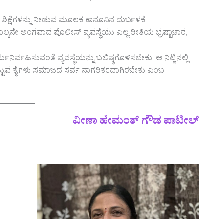
ಣ ಶಿಕ್ಷೆಗಳನ್ನು ನೀಡುವ ಮೂಲಕ ಕಾನೂನಿನ ದುರ್ಬಳಕೆ
ನಾಲ್ಕನೇ ಅಂಗವಾದ ಪೊಲೀಸ್ ವ್ಯವಸ್ಥೆಯು ಎಲ್ಲ ರೀತಿಯ ಭ್ರಷ್ಟಾಚಾರ,
ನಿರ್ವಹಿಸುವಂತೆ ವ್ಯವಸ್ಥೆಯನ್ನು ಬಲಿಷ್ಠಗೊಳಿಸಬೇಕು. ಆ ನಿಟ್ಟಿನಲ್ಲಿ
್ನುತಟ್ಟುವ ಕೈಗಳು ಸಮಾಜದ ಸರ್ವ ನಾಗರಿಕರದಾಗಿರಬೇಕು ಎಂಬ
ವೀಣಾ ಹೇಮಂತ್ ಗೌಡ ಪಾಟೀಲ್