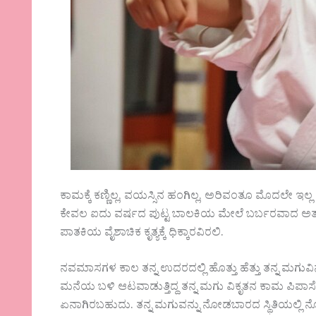
ಕಾಮಕ್ಕೆ ಕಣ್ಣಿಲ್ಲ, ವಯಸ್ಸಿನ ಹಂಗಿಲ್ಲ, ಅರಿವಂತೂ ಮೊದಲೇ ಇಲ್
ಕೇವಲ ಐದು ವರ್ಷದ ಪುಟ್ಟ ಬಾಲಕಿಯ ಮೇಲೆ ಬರ್ಬರವಾದ ಅತ್ಯ
ಪಾತಕಿಯ ವೈಶಾಚಿಕ ಕೃತ್ಯಕ್ಕೆ ಧಿಕ್ಕಾರವಿರಲಿ.
ನವಮಾಸಗಳ ಕಾಲ ತನ್ನ ಉದರದಲ್ಲಿ ಹೊತ್ತು ಹೆತ್ತು ತನ್ನ ಮಗುವ
ಮನೆಯ ಬಳಿ ಆಟವಾಡುತ್ತಿದ್ದ ತನ್ನ ಮಗು ವಿಕೃತನ ಕಾಮ ಪಿಪಾಸ
ಏನಾಗಿರಬಹುದು. ತನ್ನ ಮಗುವನ್ನು ನೋಡಬಾರದ ಸ್ಥಿತಿಯಲ್ಲಿ