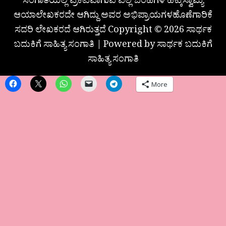
ಸಂಗಾತಿಯಲ್ಲಿ ಪ್ರಕಟವಾಗುವ ಎಲ್ಲ ಬರಹಗಳ ಹಕ್ಕುಸ್ವಾಮ್ಯ
ಆಯಾಲೇಖಕರದೇ ಆಗಿದ್ದು ಅವರ ಅಭಿಪ್ರಾಯಗಳಹೊಣೆಗಾರಿಕೆ
ಸದರಿ ಲೇಖಕರದೆ ಆಗಿರುತ್ತದೆ Copyright © 2026 ಸಾರ್ಥಕ
ಬದುಕಿಗೆ ಸಾಹಿತ್ಯ ಸಂಗಾತಿ | Powered by ಸಾರ್ಥಕ ಬದುಕಿಗೆ
ಸಾಹಿತ್ಯ ಸಂಗಾತಿ
More