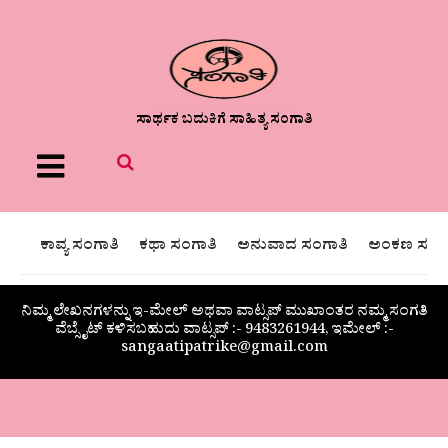
ಸಾರ್ಥಕ ಬದುಕಿಗೆ ಸಾಹಿತ್ಯ ಸಂಗಾತಿ
Menu
ಕಾವ್ಯ ಸಂಗಾತಿ
ಕಥಾ ಸಂಗಾತಿ
ಅನುವಾದ ಸಂಗಾತಿ
ಅಂಕಣ ಸಂಗಾ
ನಿಮ್ಮ ಲೇಖನಗಳನ್ನು ಇ-ಮೇಲ್ ಅಥವಾ ವಾಟ್ಸಪ್ ಮುಖಾಂತರ ನಮ್ಮ ಸಂಗತಿ
ವೆಬ್ಸೈಟ್ ಕಳಿಸಬಹುದು ವಾಟ್ಸಪ್‌ :- 9483261944, ಇಮೇಲ್ :-
sangaatipatrike@gmail.com