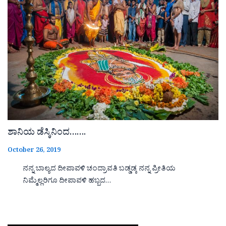
ಶಾನಿಯ ಡೆಸ್ಕಿನಿಂದ…….
October 26, 2019
ನನ್ನ ಬಾಲ್ಯದ ದೀಪಾವಳಿ ಚಂದ್ರಾವತಿ ಬಡ್ಡಡ್ಕ ನನ್ನ ಪ್ರೀತಿಯ
ನಿಮ್ಮೆಲ್ಲರಿಗೂ ದೀಪಾವಳಿ ಹಬ್ಬದ…