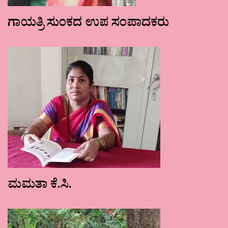
ಗಾಯತ್ರಿ ಸುಂಕದ ಉಪ ಸಂಪಾದಕರು
ಮಮತಾ ಕೆ.ಸಿ.