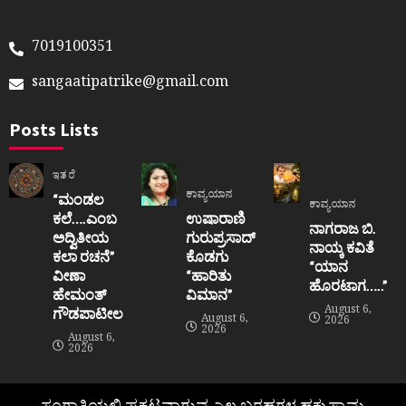
7019100351
sangaatipatrike@gmail.com
Posts Lists
ಇತರೆ
ಕಾವ್ಯಯಾನ
“ಮಂಡಲ
ಕಾವ್ಯಯಾನ
ಕಲೆ….ಎಂಬ
ಉಷಾರಾಣಿ
ನಾಗರಾಜ ಬಿ.
ಅದ್ವಿತೀಯ
ಗುರುಪ್ರಸಾದ್
ನಾಯ್ಕ ಕವಿತೆ
ಕಲಾ ರಚನೆ”‌
ಕೊಡಗು
“ಯಾನ
ವೀಣಾ
“ಹಾರಿತು
ಹೊರಟಾಗ…..”
ಹೇಮಂತ್‌
ವಿಮಾನ”
August 6,
ಗೌಡಪಾಟೀಲ
August 6,
2026
2026
August 6,
2026