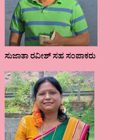
ಸುಜಾತಾ ರವೀಶ್ ಸಹ ಸಂಪಾಕರು