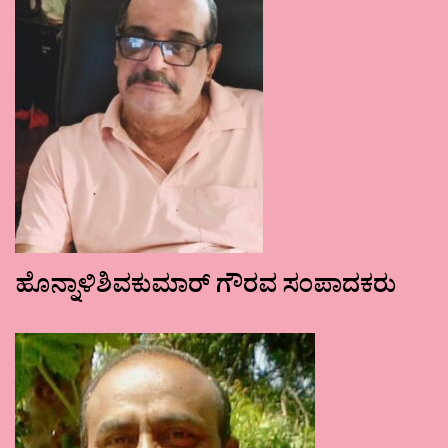
ಹೊನ್ನಾಳಿಶಿವಕುಮಾರ್ ಗೌರವ ಸಂಪಾದಕರು