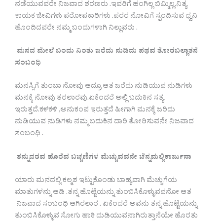
ನಡೆಯುವವರೇ ನಿಜವಾದ ಶರಣರು .ಇವರಿಗೆ ಹಂಗಿಲ್ಲ ಬಿಮ್ಮಿಲ್ಲ.ನಿತ್ಯ
ಕಾಯಕ ಜೀವಿಗಳು ಪರೋಪಕಾರಿಗಳು .ಪರರ ನೋವಿಗೆ ಸ್ಪಂದಿಸುವ ಧ್ವನಿ
ಹೊಂದಿದವರೇ ನಮ್ಮ ಬಂದುಗಳಾಗಿ ನಿಲ್ಲುವರು .
ಮನದ ಮೇಲೆ ಬಂದು ನಿಂತು ಜರೆದು ನುಡಿದು ಪಥವ ತೋರಬಲ್ಲಾತನೆ
ಸಂಬಂಧಿ
ಮನಸ್ಸಿಗೆ ತುಂಬಾ ನೋವು ಆದ್ರೂ ಆತ ಜರೆದು ನುಡಿಯುವ ನುಡಿಗಳು
ಮನಕ್ಕೆ ನೋವು ತರಲಾರವು.ಏಕೆಂದರೆ ಅಲ್ಲಿ ಬದುಕಿನ ಸತ್ಯ
ಇರುತ್ತದೆ.ಕಳಕಳಿ ,ಅನುಕಂಪ ಇರುತ್ತದೆ ಹೀಗಾಗಿ ಮನಕ್ಕೆ ಜರಿದು
ನುಡಿಯುವ ನುಡಿಗಳು ನಮ್ಮ ಬದುಕಿನ ದಾರಿ ತೋರಿಸುವನೇ ನಿಜವಾದ
ಸಂಬಂಧಿ .
ತನ್ನುದರವ ಹೊರೆವ ಬಚ್ಚಣಿಗಳ ಮೆಚ್ಚುವವನೇ ಚೆನ್ನಮಲ್ಲಿಕಾರ್ಜುನಾ
ಯಾರು ಮನದಲ್ಲಿ ಕಲ್ಮಶ ಇಟ್ಟುಕೊಂಡು ಬಾಹ್ಯವಾಗಿ ಮೆಚ್ಚುಗೆಯ
ಮಾತುಗಳನ್ನು ಆಡಿ‌ .ತನ್ನ ಹೊಟ್ಟೆಯನ್ನು ತುಂಬಿಸಿಕೊಳ್ಳುವವನೋ ಆತ
ನಿಜವಾದ ಸಂಬಂಧಿ ಆಗಿರಲಾರ . ಏಕೆಂದರೆ ಅವನು ತನ್ನ ಹೊಟ್ಟೆಯನ್ನು
ತುಂಬಿಸಿಕೊಳ್ಳುವ ಸೋಗು ಹಾಕಿ ದುಡಿಯುವನಾಗಿರುತ್ತಾನೆಯೇ ಹೊರತು