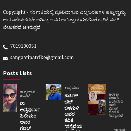
Copyright:- ಸಂಗಾತಿಯಲ್ಲಿ ಪ್ರಕಟವಾಗುವ ಎಲ್ಲ ಬರಹಗಳ ಹಕ್ಕುಸ್ವಾಮ್ಯ
ಆಯಾಲೇಖಕರದೇ ಆಗಿದ್ದು ಅವರ ಅಭಿಪ್ರಾಯಗಳಹೊಣೆಗಾರಿಕೆ ಸದರಿ
ಲೇಖಕರದೆ ಆಗಿರುತ್ತದೆ
7019100351
sangaatipatrike@gmail.com
Posts Lists
ಕಾವ್ಯಯಾನ
ಕಾವ್ಯಯಾನ
ಅಂಕಣ
ಕಾರ್ತಿಕ್
ಗಝಲ್
ಸಂಗಾತಿ
ಭಟ್
ಜಯದೇವಿ
ಡಾ
ತಾಯಿ
ಬಳಗುಳಿ
ಲಿಗಾಡೆ
ಅನ್ನಪೂರ್ಣ
ಜೀವನ
ಅವರ
ಹಿರೇಮಠ
ನಿಮ್ಮೊಂದಿಗೆ
ಕವಿತೆ
ಅವರ
“ನನ್ನೆದೆಯ
ಗಜಲ್
August