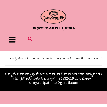
ಸಾರ್ಥಕ ಬದುಕಿಗೆ ಸಾಹಿತ್ಯ ಸಂಗಾತಿ
Menu
ಕಾವ್ಯ ಸಂಗಾತಿ
ಕಥಾ ಸಂಗಾತಿ
ಅನುವಾದ ಸಂಗಾತಿ
ಅಂಕಣ ಸಂಗಾ
ನಿಮ್ಮ ಲೇಖನಗಳನ್ನು ಇ-ಮೇಲ್ ಅಥವಾ ವಾಟ್ಸಪ್ ಮುಖಾಂತರ ನಮ್ಮ ಸಂಗತಿ
ವೆಬ್ಸೈಟ್ ಕಳಿಸಬಹುದು ವಾಟ್ಸಪ್‌ :- 9483261944, ಇಮೇಲ್ :-
sangaatipatrike@gmail.com