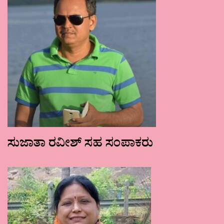
ಸುಜಾತಾ ರವೀಶ್ ಸಹ ಸಂಪಾಕರು