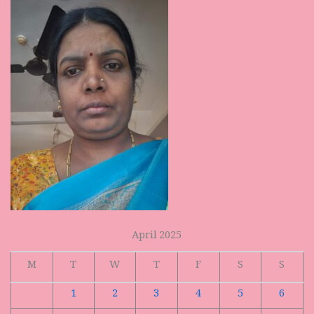
April 2025
M
T
W
T
F
S
S
1
2
3
4
5
6