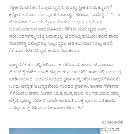
ಸ್ನೇಹವೆಂದರೆ ಹಾಗೆ ಎಲ್ಲವನ್ನು ನಗುನಗುತ್ತಾ ಸ್ವೀಕರಿಸುವ, ಕಷ್ಟಗಳಿಗೆ
ಕಣ್ಣೀರು ಒರೆಸುವ, ನೋವುಗಳಿಗೆ ಸಾಂತ್ವನ ಹೇಳುವ, “ನಾನಿದ್ದೇನೆ, ನೀನು
ಹೆದರಬೇಡ..” ಎಂದು ಧೈರ್ಯ ನೀಡುವ ಅತ್ಯಂತ ಸ್ಪೂರ್ತಿಯ
ಚಿಲುಮೆಯಾಗುವ ಅನುಭೂತಿಯೇ ಗೆಳೆತನ. ಮನುಷ್ಯನು ಎಲ್ಲಾ
ಸಂಬಂಧಗಳನ್ನು ಬಿಟ್ಟು ಬದುಕಬಲ್ಲ. ಅದರಲ್ಲೂ ಕುಟುಂಬ ತಂದೆ ತಾಯಿ
ಸೋದರತ್ವ ಇವೆಲ್ಲವನ್ನೂ ಇಲ್ಲದಿದ್ದರೂ ಆತ ಉಸಿರಾಡಿಸಬಲ್ಲ. ಆದರೆ
ಗೆಳೆಯನ ಗೆಳೆತನವಿಲ್ಲದೆ ಅವನು ಬದುಕಲಾರ.
ಬಾಲ್ಯದ ಗೆಳೆತನದಲ್ಲಿ ರೇಗಿಸುವ, ಕಾಲೆಳೆಯುವ, ತುಂಟಾಟ ಮಾಡುವ,
ಹೆಗಲಿಗೆ ಕೈ ಹಾಕಿ ಒಂದಾಗಿ ಹೆಜ್ಜೆ ಹಾಕುವ, ಆಟದಲ್ಲಿ, ಊಟದಲ್ಲಿ, ಪಾಠದಲ್ಲಿ
ಕೂಡಿ ಬದುಕಿದ..ಅಂತಹ ಸುಂದರ ಕ್ಷಣಗಳನ್ನು ಕಳೆದ ಬಾಲ್ಯದ ಗೆಳೆತನವೇ
ಒಂದು ಅದ್ಭುತ ಅವಿಸ್ಮರಣೀಯ ಸುಂದರ ಕ್ಷಣಗಳು. ಇಂತಹ ಗೆಳೆತನವು
ಗೆಳೆಯನ ಬಡತನ, ಸಿರಿತನ, ಜಾತಿ, ಮತ, ಪಂಥ, ಪಂಗಡ ಯಾವುದನ್ನು
ಲೆಕ್ಕಿಸುವುದಿಲ್ಲ. ‘ಗೆಳೆತನ’ ಒಂದೇ ಕಾರಣ..! ಇದಕ್ಕೆ ಪುರಾಣ ಇತಿಹಾಸದ
ಎಷ್ಟೋ ಪಾತ್ರಗಳು ನಮಗೆ ಉದಾಹರಣೆಯಾಗಿವೆ.
ಮಹಾಭಾರತ
ದಲ್ಲಿ ಬರುವ