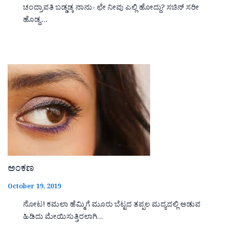
ಚಂದ್ರಾವತಿ ಬಡ್ಡಡ್ಕ ನಾನು- ಛೇ ನೀವು ಎಲ್ಲಿ ಹೋದ್ದು? ಸಚಿನ್ ಸರೀ
ಹೊಡ್ದ,…
ಅಂಕಣ
October 19, 2019
ನೋಟ! ಕಮಲಾ ಹೆಮ್ಮಿಗೆ ಮೂರು ಬೆಟ್ಟದ ತಪ್ಪಲ ಮದ್ಯದಲ್ಲಿ ಆಡುವ
ಹಿಡಿದು ಮೇಯಿಸುತ್ತಿರಲಾಗಿ…