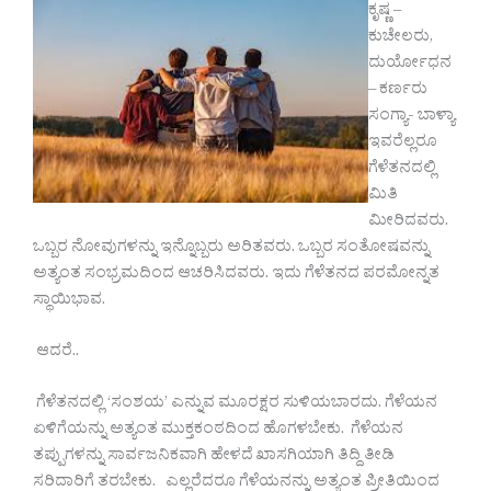
ಕೃಷ್ಣ –
ಕುಚೇಲರು,
ದುರ್ಯೋಧನ
– ಕರ್ಣರು
ಸಂಗ್ಯಾ- ಬಾಳ್ಯಾ
ಇವರೆಲ್ಲರೂ
ಗೆಳೆತನದಲ್ಲಿ
ಮಿತಿ
ಮೀರಿದವರು.
ಒಬ್ಬರ ನೋವುಗಳನ್ನು ಇನ್ನೊಬ್ಬರು ಅರಿತವರು. ಒಬ್ಬರ ಸಂತೋಷವನ್ನು
ಅತ್ಯಂತ ಸಂಭ್ರಮದಿಂದ ಆಚರಿಸಿದವರು. ಇದು ಗೆಳೆತನದ ಪರಮೋನ್ನತ
ಸ್ಥಾಯಿಭಾವ.
ಆದರೆ..
ಗೆಳೆತನದಲ್ಲಿ ‘ಸಂಶಯ’ ಎನ್ನುವ ಮೂರಕ್ಷರ ಸುಳಿಯಬಾರದು. ಗೆಳೆಯನ
ಏಳಿಗೆಯನ್ನು ಅತ್ಯಂತ ಮುಕ್ತಕಂಠದಿಂದ ಹೊಗಳಬೇಕು. ಗೆಳೆಯನ
ತಪ್ಪುಗಳನ್ನು ಸಾರ್ವಜನಿಕವಾಗಿ ಹೇಳದೆ ಖಾಸಗಿಯಾಗಿ ತಿದ್ದಿ ತೀಡಿ
ಸರಿದಾರಿಗೆ ತರಬೇಕು. ಎಲ್ಲರೆದರೂ ಗೆಳೆಯನನ್ನು ಅತ್ಯಂತ ಪ್ರೀತಿಯಿಂದ