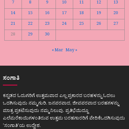
7
8
9
10
11
12
13
14
15
16
17
18
19
20
21
22
23
24
25
26
27
28
29
30
« Mar
May »
ಸಂಗಾತಿ
ಕನ್ನಡದ ಓದುಗರಿಗೆ ಉತ್ತಮವಾದ ಎಲ್ಲ ಪ್ರಕಾರದ ಬರಹಳನ್ನು ಓದಲು
ಒದಗಿಸುವುದು ನಮ್ಮ ಗುರಿ. ಜನಪರವಾದ, ಜೀವಪರವಾದ ಬರಹಗಳನ್ನು
ಮಾತ್ರ ಪ್ರಕಟಿಸುವುದು ನಮ್ಮ ನಿಲುವು. ಪ್ರತಿಭೆಯಿದ್ದೂ
ಎಲೆಮರೆಕಾಯಿಗಳಂತಿರುವ ಉತ್ತಮ ಬರಹಗಾರರಿಗೆ ವೇದಿಕೆಒದಗಿಸುವುದು
ʼಸಂಗಾತಿʼಯ ಉದ್ದೇಶ.