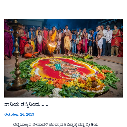
ಶಾನಿಯ ಡೆಸ್ಕಿನಿಂದ…….
October 26, 2019
ನನ್ನ ಬಾಲ್ಯದ ದೀಪಾವಳಿ ಚಂದ್ರಾವತಿ ಬಡ್ಡಡ್ಕ ನನ್ನ ಪ್ರೀತಿಯ