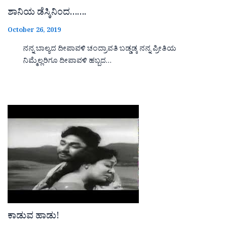
ಶಾನಿಯ ಡೆಸ್ಕಿನಿಂದ…….
October 26, 2019
ನನ್ನ ಬಾಲ್ಯದ ದೀಪಾವಳಿ ಚಂದ್ರಾವತಿ ಬಡ್ಡಡ್ಕ ನನ್ನ ಪ್ರೀತಿಯ
ನಿಮ್ಮೆಲ್ಲರಿಗೂ ದೀಪಾವಳಿ ಹಬ್ಬದ…
ಕಾಡುವ ಹಾಡು!