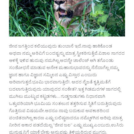
ಜೀವ ಜಗತ್ತಿಂದ ಕಲಿಯುವುದು ತುಂಬಾನೆ ಇದೆ.ನಾವು ಹಾಕಿಕೊಂಡ
ಅಥವಾ ನಮ್ಮ ಅರಿವಿಗೆ ಬಂದಷ್ಟನ್ನು ಮಾತ್ರ ಸ್ವೀಕರಿಸುತ್ತೆವೆ.ವಿಶಾಲ ಸಾಗರದ
ಆಳಕ್ಕೆ ಇಳಿವ ಹುರುಪು ನಮಗಿಲ್ಲ.ಅದನ್ನೇ ಚಾಲೆಂಜ್ ಆಗಿ ತಗೊಂಡು
ಸಂಶೋಧನೆ ಮಾಡುವ ಅನೇಕ ಮಹಾನುಭಾವರನ್ನು ನೆನೆದಾಗೆಲ್ಲ ನಮ್ಮ
ಜ್ಞಾನ ಹಾಗೂ ವಿಜ್ಞಾನ ಸಮ್ಮಿಲನ ಎಷ್ಟು ವಿಸ್ತಾರ ಎಂಬುದು
ಅರಿವಾಗುತ್ತದೆ.ಭೂಮಿ ಭಾರವಾಗುತ್ತಿದೆ!. ಅದರ ನೈಜತೆ ಕೃತ್ರಿಮತೆಗೆ
ಬದಲಾಗುತ್ತಿರುವುದು ಯಾವುದರ ಸಂಕೇತ?.ಇತ್ತ ಗಿಡಮರಗಳ ಜಾಗದಲ್ಲಿ
ಮುಗಿಲು ಮುಟ್ಟುವ ಕಟ್ಟಡಗಳು… ಗುಡ್ಡಗಾಡುಗಳು ನಿಧಾನವಾಗಿ
ಒತ್ತುವರಿಯಾಗಿ ಭೂಮಿಯ ಸಂತಲುನ ತತ್ತರಿಸುವ ಸ್ಥಿತಿಗೆ ಬರುತ್ತಿರುವುದು‌
ಗೊತ್ತಿರುವ ವಿಷಯವೇ.ಆದರೂ ನಾವು ಬದುಕುವ ಅವಕಾಶದಿಂದ
ವಂಚಿತರಾಗಿಲ್ಲ.ಕಾರಣ ಎಷ್ಟು ಬಲಿಷ್ಠವಾದರೂ ನಮ್ಮೊಳಗಿನ ಅರಿವು ಮಾತ್ರ
ನೀರಿನ ಆಕಾರ ಪಡದೆಯಿಲ್ಲ.”ಜೀವ ಜಲ” ಎಷ್ಟು ಮುಖ್ಯ ಎಂಬುದು,ಉಸಿರು
ಮನುಷ್ಯನಿಗೆ ಯಾಕೆ ಬೇಕು ಅನ್ನುವಷ್ಟು ತಿಳಿಯದಿರುವ ಮುಗ್ದರು.