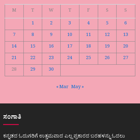
M
T
W
T
F
S
S
1
2
3
4
5
6
7
8
9
10
11
12
13
14
15
16
17
18
19
20
21
22
23
24
25
26
27
28
29
30
« Mar
May »
ಸಂಗಾತಿ
ಕನ್ನಡದ ಓದುಗರಿಗೆ ಉತ್ತಮವಾದ ಎಲ್ಲ ಪ್ರಕಾರದ ಬರಹಳನ್ನು ಓದಲು