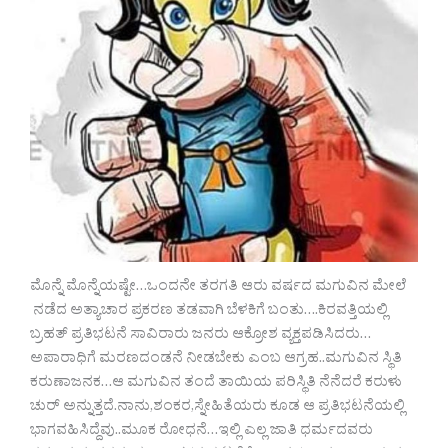
ಮೊನ್ನೆ ಮೊನ್ನೆಯಷ್ಟೇ…ಒಂದನೇ ತರಗತಿ ಆರು ವರ್ಷದ ಮಗುವಿನ ಮೇಲೆ
ನಡೆದ ಅತ್ಯಾಚಾರ ಪ್ರಕರಣ ತಡವಾಗಿ ಬೆಳಕಿಗೆ ಬಂತು….ಕಿರವತ್ತಿಯಲ್ಲಿ
ಬ್ರಹತ್ ಪ್ರತಿಭಟನೆ ಸಾವಿರಾರು ಜನರು ಆಕ್ರೋಶ ವ್ಯಕ್ತಪಡಿಸಿದರು…
ಅಪಾರಾಧಿಗೆ ಮರಣದಂಡನೆ ನೀಡಬೇಕು ಎಂಬ ಆಗ್ರಹ..ಮಗುವಿನ ಸ್ಥಿತಿ
ಕರುಣಾಜನಕ…ಆ ಮಗುವಿನ ತಂದೆ ತಾಯಿಯ ಪರಿಸ್ಥಿತಿ ನೆನೆದರೆ ಕರುಳು
ಚುರ್ ಅನ್ನುತ್ತದೆ.ನಾನು,ಶಂಕರ,ಸ್ನೇಹಿತೆಯರು ಕೂಡ ಆ ಪ್ರತಿಭಟನೆಯಲ್ಲಿ
ಭಾಗವಹಿಸಿದ್ದೆವು..ಮೂಕ ರೋಧನೆ…ಇಲ್ಲಿ ಎಲ್ಲ ಜಾತಿ ಧರ್ಮದವರು