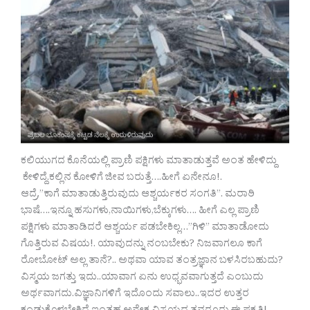
ಕಲಿಯುಗದ ಕೊನೆಯಲ್ಲಿ ಪ್ರಾಣಿ ಪಕ್ಷಿಗಳು ಮಾತಾಡುತ್ತವೆ ಅಂತ ಹೇಳಿದ್ದು
ಕೇಳಿದ್ದೆ.ಕಲ್ಲಿನ ಕೋಳಿಗೆ ಜೀವ ಬರುತ್ತೆ….ಹೀಗೆ ಏನೇನೂ!.
ಆದ್ರೆ,”ಕಾಗೆ ಮಾತಾಡುತ್ತಿರುವುದು ಆಶ್ಚರ್ಯಕರ ಸಂಗತಿ”. ಮರಾಠಿ
ಭಾಷೆ….ಇನ್ನೂ ಹಸುಗಳು,ನಾಯಿಗಳು,ಬೆಕ್ಕುಗಳು…. ಹೀಗೆ ಎಲ್ಲ ಪ್ರಾಣಿ
ಪಕ್ಷಿಗಳು ಮಾತಾಡಿದರೆ ಆಶ್ಚರ್ಯ ಪಡಬೇಕಿಲ್ಲ…”ಗಿಳಿ” ಮಾತಾಡೋದು
ಗೊತ್ತಿರುವ ವಿಷಯ!. ಯಾವುದನ್ನು ನಂಬಬೇಕು? ನಿಜವಾಗಲೂ ಕಾಗೆ
ರೋಬೋಟ್ ಅಲ್ಲ ತಾನೆ?.. ಅಥವಾ ಯಾವ ತಂತ್ರಜ್ಞಾನ ಬಳಸಿರಬಹುದು?
ವಿಸ್ಮಯ ಜಗತ್ತು ಇದು..ಯಾವಾಗ ಏನು ಉಧ್ಭವವಾಗುತ್ತದೆ ಎಂಬುದು
ಅರ್ಥವಾಗದು.ವಿಜ್ಞಾನಿಗಳಿಗೆ ಇದೊಂದು ಸವಾಲು..ಇದರ ಉತ್ತರ