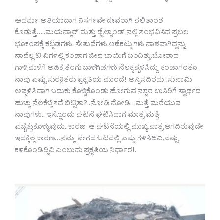
ಅಧರ್ಮ ಅತಿಯಾದಾಗ ನಿಸರ್ಗವೇ ದೇವರಾಗಿ ಫಲಿತಾಂಶ
ಕೊಡುತ್ತೆ…..ಮಯನ್ಮಾರ್ ಮತ್ತು ಥೈಲ್ಯಾಂಡ್ ನಲ್ಲಿ ಸಂಭವಿಸಿದ ಪ್ರಬಲ
ಭೂಕಂಪಕ್ಕೆ ಕಟ್ಟಡಗಳು, ಸೇತುವೆಗಳು,ಆಣೆಕಟ್ಟುಗಳು ನಾಶವಾಗಿದ್ದನ್ನು
ನಾವೆಲ್ಲ ಟಿ.ವಿಗಳಲ್ಲಿ ಕಂಡಾಗ ಜೀವ ಬಾಯಿಗೆ ಬಂದಿತ್ತು.ಜೋರಾದ
ಗಾಳಿ,ಮಳೆಗೆ ಅಡಿಕೆ,ತೆಂಗು,ಬಾಳೆಗಿಡಗಳು ನೆಲಕ್ಕಪ್ಪಳಿಸಿದ್ದು ಕಂಡಾಗಂತೂ
ನಾವು ಎಷ್ಟು ಸುರಕ್ಷಿತರು ಪ್ರಕೃತಿಯ ಮುಂದೆ! ಅನ್ನಿಸದಿರದು!.ಸುನಾಮಿ
ಅಪ್ಪಳಿಸಿದಾಗ ಬದುಕು ಕೊಚ್ಚಿಕೊಂಡು ಹೋಗುವ ನಶ್ವರ ಉಸಿರಿಗೆ ಸ್ವಾರ್ಥದ
ಹುಚ್ಚು ನೆಲಕೆಚ್ಚಿಸದೆ ಬಿಟ್ಟಿತಾ?..ನೋಡಿ,ನೋಡಿ…ಮತ್ತೆ ಮರೆಯುವ
ನಾವುಗಳು.. ಇನ್ನೊಂದು ಘಟನೆ ಘಟಿಸಿದಾಗ ಮಾತ್ರ ಮತ್ತೆ
ಎಚ್ಚೆತ್ತುಕೊಳ್ಳುವುದು..ಕಾರಣ ಆ ಘಟನೆಯಲ್ಲಿ ಮುಖ್ಯ ಪಾತ್ರ ಆಗದಿರುವುದೇ
ಇದಕ್ಕೆಲ್ಲ ಕಾರಣ…ನಮ್ಮ ವೇಗದ ಓಟದಲ್ಲಿ ಎಷ್ಟು ಗಳಿಸಿದಿವಿ,ಎಷ್ಟು
ಕಳಕೊಂಡಿದ್ದಿವಿ ಎಂಬುದು ಪ್ರಕೃತಿಯ ನಿರ್ಧಾರ!.