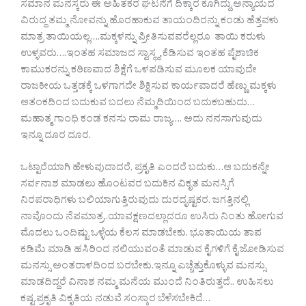
ಸಮಾನ ಮನಸ್ಕರು ಈ ಅಹಿತಕರ ಘಟನೆಗೆ ದಿಕ್ಕಾರ ಕೂಗಿದ್ದು,ಅನ್ಯಾಯದ
ವಿರುದ್ದ ತಮ್ಮ ನೋವನ್ನು ಹೊರಹಾಕುವ ತಾಯಂದಿರನ್ನು ಕಂಡು ಹೆತ್ತವಳು
ಮಾತ್ರ ತಾಯಿಯಲ್ಲ….ಮಕ್ಕಳನ್ನು ಪ್ರೀತಿಸುವವರೆಲ್ಲರೂ ತಾಯಿ ಕರುಳು
ಉಳ್ಳವರು….ಇಂತಹ ಸಮಾಜದ ಸ್ವಾಸ್ಥ್ಯ ಕೆಡಿಸುವ ಇಂತಹ ಪೈಶಾಚಿಕ
ಕಾಮುಕರನ್ನು ಕಠಿಣವಾದ ಶಿಕ್ಷೆಗೆ ಒಳಪಡಿಸುವ ಮೂಲಕ ಯಾವುದೇ
ರಾಜಕೀಯ ಒತ್ತಡಕ್ಕೆ ಒಳಗಾಗದೇ ಶಿಕ್ಷಿಸುವ ಕಾರ್ಯವಾದರೆ ಹೆಣ್ಣು ಮಕ್ಕಳು
ಆತಂಕದಿಂದ ಬದುಕುವ ಬದಲು ನೆಮ್ಮದಿಯಿಂದ ಬದುಕಬಹುದು…
ಮಹಾತ್ಮ ಗಾಂಧಿ ಕಂಡ ಕನಸು ರಾಮ ರಾಜ್ಯ…. ಅದು ನನಸಾಗುವುದು
ಇನ್ನೂ ದೂರ ದೂರ.
ಒಟ್ಟಾರೆಯಾಗಿ ಹೇಳುವುದಾದರೆ, ಪ್ರಕೃತಿ ಎಂದರೆ ಬದುಕು…ಆ ಬದುಕನ್ನೇ
ಸರ್ವನಾಶ ಮಾಡಲು ಹೊಂಟವರ ಬದುಕಿನ ವಿಕೃತ ಮನಸ್ಸಿಗೆ
ನಿರಪರಾಧಿಗಳು ಬಲಿಯಾಗುತ್ತಿರುವುದು ದುರದೃಷ್ಟಕರ. ಜಗತ್ತಿನಲ್ಲಿ
ನಾವೊಂದು ನೆಪಮಾತ್ರ..ಯಾವಕ್ಷಣದಲ್ಲಾದರೂ ಉಸಿರು ನಿಂತು ಹೋಗುವ
ಮೊದಲು ಒಂದಿಷ್ಟು ಒಳ್ಳೆಯ ಕೆಲಸ ಮಾಡಬೇಕು. ಭೂತಾಯಿಯ ತಾಪ
ಕಡಿಮೆ ಮಾಡಿ ಹಸಿರಿಂದ ನಲಿಯುವಂತೆ ಮಾಡುವ ಕೈಗಳಿಗೆ ಕೈ ಜೋಡಿಸುವ
ಮನಸ್ಸು ಅಂತರಾಳದಿಂದ ಬರಬೇಕು.ಇನ್ನೂ ಎಚ್ಚೆತ್ತುಕೊಳ್ಳುವ ಮನಸ್ಸು
ಮಾಡದಿದ್ದರೆ ವಿನಾಶ ನಮ್ಮ ಮನೆಯ ಮುಂದೆ ನಿಂತಿರುತ್ತದೆ.. ಉಹಿಸಲು
ಕಷ್ಟ.ಪ್ರಕೃತಿ ವಿಕೃತಿಯ ನಡುವೆ ಸಂಸ್ಕಾರ ಬೆಳೆಸಬೇಕಿದೆ…