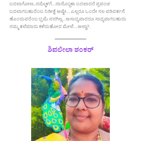
ಬದಲಾಗೋಣ..ನಮ್ಮೊಳಗೆ…ನಾನೊಬ್ಬಳು ಬದಲಾದರೆ ಪ್ರಪಂಚ
ಬದಲಾಗಬಹುದೆಂಬ ನಿರೀಕ್ಷೆ ಅಷ್ಟೇ… ಎಲ್ಲರೂ ಒಂದೇ ಸಲ ಪರಿವರ್ತನೆ
ಹೊಂದುವರೆಂಬ ಭ್ರಮೆ ನನಗಿಲ್ಲ…ಅಸಾಧ್ಯವಾದರೂ ಸಾಧ್ಯವಾಗಬಹುದು
ನಮ್ಮ ತಲೆಮಾರು ಕಳೆದುಹೋದ ಮೇಲೆ….ಅಲ್ವಾ?.
ಶಿವಲೀಲಾ ಶಂಕರ್