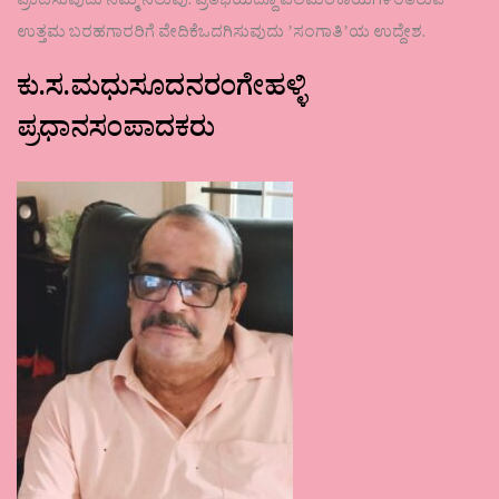
ಪ್ರಕಟಿಸುವುದು ನಮ್ಮ ನಿಲುವು. ಪ್ರತಿಭೆಯಿದ್ದೂ ಎಲೆಮರೆಕಾಯಿಗಳಂತಿರುವ
ಉತ್ತಮ ಬರಹಗಾರರಿಗೆ ವೇದಿಕೆಒದಗಿಸುವುದು ʼಸಂಗಾತಿʼಯ ಉದ್ದೇಶ.
ಕು.ಸ.ಮಧುಸೂದನರಂಗೇಹಳ್ಳಿ
ಪ್ರಧಾನಸಂಪಾದಕರು