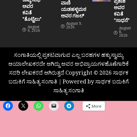
ಪ್ರಕಾಶ
ವಾಣಿ
ಅವರ
ಅವರ
ಯಡಹಳ್ಳಿಮಠ
ಕವಿತೆ
ಕವಿತೆ
ಅವರ ಗಜಲ್
“ತೊಟ್ಟಿಲು”
“ಸಾಧನೆ”
August 9,
August
2026
August
9, 2026
8,
2026
ಸಂಗಾತಿಯಲ್ಲಿ ಪ್ರಕಟವಾಗುವ ಎಲ್ಲ ಬರಹಗಳ ಹಕ್ಕುಸ್ವಾಮ್ಯ
ಆಯಾಲೇಖಕರದೇ ಆಗಿದ್ದು ಅವರ ಅಭಿಪ್ರಾಯಗಳಹೊಣೆಗಾರಿಕೆ
ಸದರಿ ಲೇಖಕರದೆ ಆಗಿರುತ್ತದೆ Copyright © 2026 ಸಾರ್ಥಕ
ಬದುಕಿಗೆ ಸಾಹಿತ್ಯ ಸಂಗಾತಿ | Powered by ಸಾರ್ಥಕ ಬದುಕಿಗೆ
ಸಾಹಿತ್ಯ ಸಂಗಾತಿ
More