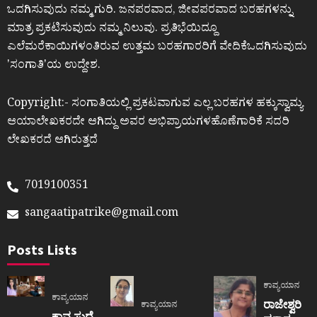
ಒದಗಿಸುವುದು ನಮ್ಮ ಗುರಿ. ಜನಪರವಾದ, ಜೀವಪರವಾದ ಬರಹಗಳನ್ನು
ಮಾತ್ರ ಪ್ರಕಟಿಸುವುದು ನಮ್ಮ ನಿಲುವು. ಪ್ರತಿಭೆಯಿದ್ದೂ
ಎಲೆಮರೆಕಾಯಿಗಳಂತಿರುವ ಉತ್ತಮ ಬರಹಗಾರರಿಗೆ ವೇದಿಕೆಒದಗಿಸುವುದು
ʼಸಂಗಾತಿʼಯ ಉದ್ದೇಶ.
Copyright:- ಸಂಗಾತಿಯಲ್ಲಿ ಪ್ರಕಟವಾಗುವ ಎಲ್ಲ ಬರಹಗಳ ಹಕ್ಕುಸ್ವಾಮ್ಯ
ಆಯಾಲೇಖಕರದೇ ಆಗಿದ್ದು ಅವರ ಅಭಿಪ್ರಾಯಗಳಹೊಣೆಗಾರಿಕೆ ಸದರಿ
ಲೇಖಕರದೆ ಆಗಿರುತ್ತದೆ
7019100351
sangaatipatrike@gmail.com
Posts Lists
ಕಾವ್ಯಯಾನ
ಕಾವ್ಯಯಾನ
ರಾಜೇಶ್ವರಿ
ಕಾವ್ಯಯಾನ
ಕಾವ್ಯ ಸುಧೆ