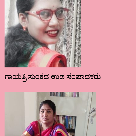
ಗಾಯತ್ರಿ ಸುಂಕದ ಉಪ ಸಂಪಾದಕರು