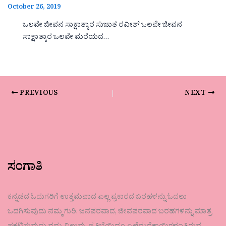
October 26, 2019
ಒಲವೇ ಜೀವನ ಸಾಕ್ಷಾತ್ಕಾರ ಸುಜಾತ ರವೀಶ್ ಒಲವೇ ಜೀವನ
ಸಾಕ್ಷಾತ್ಕಾರ ಒಲವೇ ಮರೆಯದ…
PREVIOUS
NEXT
ಸಂಗಾತಿ
ಕನ್ನಡದ ಓದುಗರಿಗೆ ಉತ್ತಮವಾದ ಎಲ್ಲ ಪ್ರಕಾರದ ಬರಹಳನ್ನು ಓದಲು
ಒದಗಿಸುವುದು ನಮ್ಮ ಗುರಿ. ಜನಪರವಾದ, ಜೀವಪರವಾದ ಬರಹಗಳನ್ನು ಮಾತ್ರ