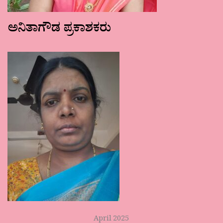
ಅನಿತಾಗೌಡ ಪ್ರಕಾಶಕರು
April 2025