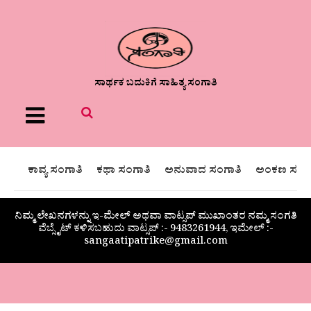
ಸಾರ್ಥಕ ಬದುಕಿಗೆ ಸಾಹಿತ್ಯ ಸಂಗಾತಿ
Menu
ಕಾವ್ಯ ಸಂಗಾತಿ
ಕಥಾ ಸಂಗಾತಿ
ಅನುವಾದ ಸಂಗಾತಿ
ಅಂಕಣ ಸಂಗಾ
ನಿಮ್ಮ ಲೇಖನಗಳನ್ನು ಇ-ಮೇಲ್ ಅಥವಾ ವಾಟ್ಸಪ್ ಮುಖಾಂತರ ನಮ್ಮ ಸಂಗತಿ
ವೆಬ್ಸೈಟ್ ಕಳಿಸಬಹುದು ವಾಟ್ಸಪ್‌ :- 9483261944, ಇಮೇಲ್ :-
sangaatipatrike@gmail.com