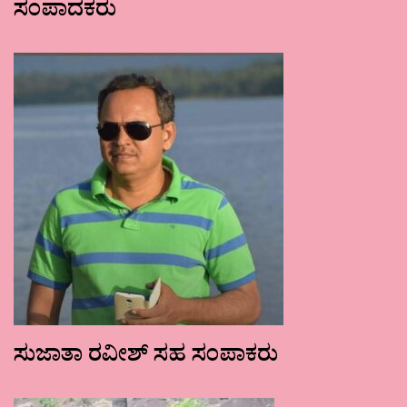
ಸಂಪಾದಕರು
ಸುಜಾತಾ ರವೀಶ್ ಸಹ ಸಂಪಾಕರು