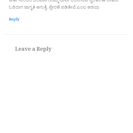
ಅತೀ ಸುಂದರ ಬರವಣಿಗೆ,ನಮ್ಮ ನಾವೇ ಬದಲಿಸುವ ಸ್ವಂತಿಕೆ ಈ ಲೇಖನ
ಓದಿದಾಗ ಜಾಗೃತಿ ಆಗುತ್ತೆ, ಪ್ರೇರಣೆ ಪಡಿತೇವೆ.ಎಂಬ ಆಶಯ
Reply
Leave a Reply