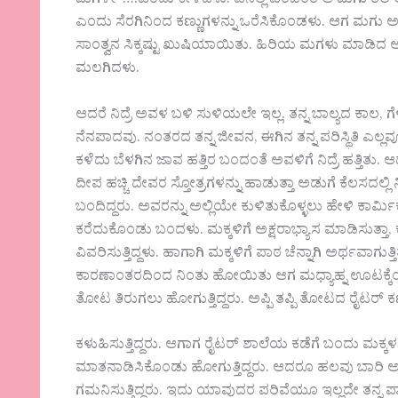
ಮಗಳೇ”….ಎಂದು ಕೇಳಿದಳು. ಏನಿಲ್ಲ ಎಂಬಂತೆ ಆ ಮಗು ತಲೆ ಅಲ
ಎಂದು ಸೆರಗಿನಿಂದ ಕಣ್ಣುಗಳನ್ನು ಒರೆಸಿಕೊಂಡಳು. ಆಗ ಮಗು ಅಮ್ಮನ 
ಸಾಂತ್ವನ ಸಿಕ್ಕಷ್ಟು ಖುಷಿಯಾಯಿತು. ಹಿರಿಯ ಮಗಳು ಮಾಡಿದ 
ಮಲಗಿದಳು.
ಆದರೆ ನಿದ್ರೆ ಅವಳ ಬಳಿ ಸುಳಿಯಲೇ ಇಲ್ಲ. ತನ್ನ ಬಾಲ್ಯದ ಕಾಲ
ನೆನಪಾದವು. ನಂತರದ ತನ್ನ ಜೀವನ, ಈಗಿನ ತನ್ನ ಪರಿಸ್ಥಿತಿ ಎಲ್
ಕಳೆದು ಬೆಳಗಿನ ಜಾವ ಹತ್ತಿರ ಬಂದಂತೆ ಅವಳಿಗೆ ನಿದ್ರೆ ಹತ್ತಿತು
ದೀಪ ಹಚ್ಚಿ ದೇವರ ಸ್ತೋತ್ರಗಳನ್ನು ಹಾಡುತ್ತಾ ಅಡುಗೆ ಕೆಲಸದಲ್
ಬಂದಿದ್ದರು. ಅವರನ್ನು ಅಲ್ಲಿಯೇ ಕುಳಿತುಕೊಳ್ಳಲು ಹೇಳಿ ಕಾರ್ಮಿ
ಕರೆದುಕೊಂಡು ಬಂದಳು. ಮಕ್ಕಳಿಗೆ ಅಕ್ಷರಾಭ್ಯಾಸ ಮಾಡಿಸುತ್ತಾ, ಕ
ವಿವರಿಸುತ್ತಿದ್ದಳು. ಹಾಗಾಗಿ ಮಕ್ಕಳಿಗೆ ಪಾಠ ಚೆನ್ನಾಗಿ ಅರ್ಥವಾಗುತ
ಕಾರಣಾಂತರದಿಂದ ನಿಂತು ಹೋಯಿತು ಆಗ ಮಧ್ಯಾಹ್ನ ಊಟಕ್ಕೆಂದು
ತೋಟ ತಿರುಗಲು ಹೋಗುತ್ತಿದ್ದರು. ಅಪ್ಪಿ ತಪ್ಪಿ ತೋಟದ ರೈಟರ್ ಕಣ್ಣ
ಕಳುಹಿಸುತ್ತಿದ್ದರು. ಆಗಾಗ ರೈಟರ್ ಶಾಲೆಯ ಕಡೆಗೆ ಬಂದು ಮಕ್ಕಳ ಓ
ಮಾತನಾಡಿಸಿಕೊಂಡು ಹೋಗುತ್ತಿದ್ದರು. ಆದರೂ ಹಲವು ಬಾರಿ ಅ
ಗಮನಿಸುತ್ತಿದ್ದರು. ಇದು ಯಾವುದರ ಪರಿವೆಯೂ ಇಲ್ಲದೇ ತನ್ನ ಪಾಡಿಗ