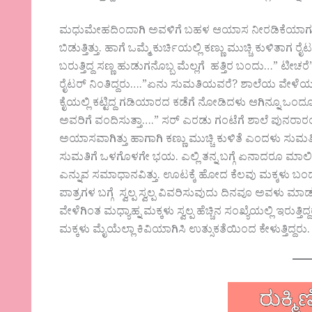
ಮಧುಮೇಹದಿಂದಾಗಿ ಅವಳಿಗೆ ಬಹಳ ಆಯಾಸ ನೀರಡಿಕೆಯಾಗುತ್ತಿತ್
ಬಿಡುತ್ತಿತ್ತು. ಹಾಗೆ ಒಮ್ಮೆ ಕುರ್ಚಿಯಲ್ಲಿ ಕಣ್ಣು ಮುಚ್ಚಿ ಕುಳಿತಾ
ಬರುತ್ತಿದ್ದ ಸಣ್ಣ ಹುಡುಗನೊಬ್ಬ ಮೆಲ್ಲಗೆ ಹತ್ತಿರ ಬಂದು…” 
ರೈಟರ್ ನಿಂತಿದ್ದರು….”ಏನು ಸುಮತಿಯವರೆ? ಶಾಲೆಯ ವೇಳೆಯಲ್ಲಿ
ಕೈಯಲ್ಲಿ ಕಟ್ಟಿದ್ದ ಗಡಿಯಾರದ ಕಡೆಗೆ ನೋಡಿದಳು ಆಗಿನ್ನೂ ಒಂದ
ಅವರಿಗೆ ವಂದಿಸುತ್ತಾ….” ಸರ್ ಎರಡು ಗಂಟೆಗೆ ಶಾಲೆ ಪುನರಾರಂ
ಅಯಾಸವಾಗಿತ್ತು ಹಾಗಾಗಿ ಕಣ್ಣು ಮುಚ್ಚಿ ಕುಳಿತೆ ಎಂದಳು 
ಸುಮತಿಗೆ ಒಳಗೊಳಗೇ ಭಯ. ಎಲ್ಲಿ ತನ್ನ ಬಗ್ಗೆ ಏನಾದರೂ ಮಾಲೀ
ಎನ್ನುವ ಸಮಾಧಾನವಿತ್ತು. ಊಟಕ್ಕೆ ಹೋದ ಕೆಲವು ಮಕ್ಕಳು
ಪಾತ್ರಗಳ ಬಗ್ಗೆ ಸ್ವಲ್ಪ ಸ್ವಲ್ಪ ವಿವರಿಸುವುದು ದಿನವೂ ಅವಳು ಮಾಡ
ವೇಳೆಗಿಂತ ಮಧ್ಯಾಹ್ನ ಮಕ್ಕಳು ಸ್ವಲ್ಪ ಹೆಚ್ಚಿನ ಸಂಖ್ಯೆಯಲ್ಲಿ 
ಮಕ್ಕಳು ಮೈಯೆಲ್ಲಾ ಕಿವಿಯಾಗಿಸಿ ಉತ್ಸುಕತೆಯಿಂದ ಕೇಳುತ್ತಿದ್ದರು.