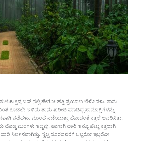
ುಕುತ್ತಿದ್ದ ಬಸ್ ನಲ್ಲಿ ಹೇಗೋ ಹತ್ತಿ ಪ್ರಯಾಣ ಬೆಳೆಸಿದಳು. ತಾನು
ು ನಿಂತ ಕೂಡಲೇ ಇಳಿದು ತಾನು ಖರೀದಿ ಮಾಡಿದ್ದ ಸಾಮಾಗ್ರಿಗಳನ್ನು
ಾನವಾಗಿ ನಡೆದಳು. ಮುಂದೆ ನಡೆಯುತ್ತಾ ಹೋದಂತೆ ಕತ್ತಲೆ ಆವರಿಸಿತು.
್ಡ ಮರಗಳು ಇದ್ದವು. ಹಾಗಾಗಿ ದಾರಿ ಇನ್ನೂ ಹೆಚ್ಚು ಕತ್ತಲಾಗಿ
ಿ ನಿರ್ಜನವಾಗಿತ್ತು. ಸ್ವಲ್ಪ ದೂರದವರೆಗೆ ಒಬ್ಬರೋ ಇಬ್ಬರೋ