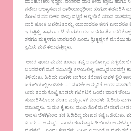
ದಾರಿಹೋಕರು ಇದ್ದರು. ನಂತರದ ದಾರಿ ತೀರಾ ಕತ್ತಲು ಹಾಗೂ ನಿರ್ಜನ
ನಡೆದು ಅಭ್ಯಾಸವಾದ ದಾರಿಯಾದ್ದರಿಂದ ಹೇಗೋ ತಡವರಿಸಿ ಮು
ತೋಟದ ಮಾಲೀಕರ ಜೀಪು ಬಿಟ್ಟರೆ ಅಲ್ಲಿ ಬೇರೆ ಯಾವ ವಾಹನವೂ ಬರು
ದಾರಿ ಹೋಕ ಅಪರಿಚಿತರನ್ನು. ಯಾರಾದರೂ ತನಗೆ ಏನಾದರೂ ತ
ಇರುತ್ತಿತ್ತು. ತಾನು ಒಂಟಿ ಹೆಂಗಸು ಯಾರಾದರೂ ತೊಂದರೆ ಕೊಟ್
ತನಗೂ ಮಕ್ಕಳಿಗೂ ಬಾರದಿರಲಿ ಎಂದು ಶ್ರೀಕೃಷ್ಣನಿಗೆ ಮೊರೆಯಿಡುವ
ಕ್ರಮಿಸಿ ಮನೆ ತಲುಪುತ್ತಿದ್ದಳು.
ಆದರೆ ಇಂದು ಮನದ ತುಂಬಾ ತನ್ನ ಅನಾರೋಗ್ಯದ ಬಗ್ಗೆಯೇ ಚಿಂತಿಸ
ಬಂದವಳಿಗೆ ಮನೆ ಸಮಿಸಿದ್ದೇ ತಿಳಿಯಲಿಲ್ಲ. ಅಮ್ಮನ ಬರವನ್ನೇ ಕಾಯು
ತಿಳಿಯಿತು. ಹಿರಿಯ ಮಗಳು ಬಾಗಿಲು ತೆರೆದಾಗ ಅವಳ ಕೈಲಿ ತಾನ
ಜಗುಲಿಯಲ್ಲಿ ಕುಳಿತಳು….” ಮಗಳೇ ಅಮ್ಮನಿಗೆ ಆಯಾಸವಾಗಿದೆ
ನೀರು ತಂದು ಕೊಟ್ಟ ಕೂಡಲೇ ಗಟಗಟನೆ ಒಂದೇ ಬಾರಿಗೆ ಚೆಂಬು ಖಾಲ
ಸುಧಾರಿಸಿಕೊಂಡ ನಂತರ ಎದ್ದು ಒಳಗೆ ಬಂದಳು. ಹಿರಿಯ ಮಗಳ
ಮಾಡಿದ್ದಳು. ಸುಮತಿ ಕೈ ಕಾಲು ಮುಖ ತೊಳೆದು ದೇವರಿಗೆ ದೀಪ ಹಚ್ಚ
ಅವಳು ಬೆಳಗ್ಗಿನಿಂದ ತಡೆ ಹಿಡಿದಿದ್ದ ದುಃಖದ ಕಟ್ಟೆ ಒಡೆಯಿತ
ಬಂದು…”ಅಮ್ಮಾ”… ಎಂದು ಕೂಗುತ್ತಾ ಓಡಿ ಬಂದು ಅವಳನ್ನು ಅಪ್