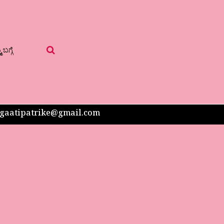
 ಬಗ್ಗೆ
 sangaatipatrike@gmail.com