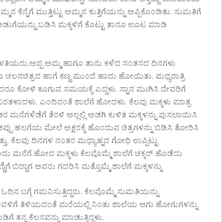
್ಲಾಡಿಸಿ ಅಮ್ಮನ ಮುಖವನ್ನೇ ನೋಡಿತು. ತಾನು ಅತ್ತಿದ್ದು ಕಾಣಬಾರದು
ಕೆನ್ನೆಗೆ ಮುತ್ತಿಟ್ಟು ಅಮ್ಮನ ಕುತ್ತಿಗೆಯನ್ನು ಅಪ್ಪಿಕೊಂಡಿತು. ಸುಮತಿಗೆ
ಅಡುಗೆಯನ್ನು ಬಡಿಸಿ ಮಕ್ಕಳಿಗೆ ಕೊಟ್ಟು ತಾನೂ ಊಟ ಮಾಡಿ
, ಗೆಳತಿಯರು,ಅಪ್ಪ ಅಮ್ಮ ಹಾಗೂ ತಾನು ಕಳೆದ ಸಂತಸದ ದಿನಗಳು
ಲವೂ ಚಲನಚಿತ್ರದ ಹಾಗೆ ಕಣ್ಣ ಮುಂದೆ ಹಾದು ಹೋಯಿತು. ಮಧ್ಯರಾತ್ರಿ
. ಆದರೂ ಕೋಳಿ ಕೂಗುವ ಸಮಯಕ್ಕೆ ಎದ್ದಳು. ಸ್ನಾನ ಮುಗಿಸಿ ದೇವರಿಗೆ
ಲಿ ನಿರತಳಾದಳು. ಎಂದಿನಂತೆ ಶಾಲೆಗೆ ಹೋದಳು. ಕೆಲವು ಮಕ್ಕಳು ಮಾತ್ರ
ಕರ ಮನೆಗಳೆಡೆಗೆ ತೆರಳಿ ಅಲ್ಲಲ್ಲಿ ಅಡಗಿ ಕುಳಿತ ಮಕ್ಕಳನ್ನು ಪುಸಲಾಯಿಸಿ
ಪ್ಪು ಹಲಗೆಯ ಮೇಲೆ ಅಕ್ಷರಕ್ಕೆ ಹೊಂದುವ ಚಿತ್ರಗಳನ್ನು ಬಿಡಿಸಿ ತೋರಿಸಿ
್ತಿತ್ತು. ಕೆಲವು ದಿನಗಳ ನಂತರ ಮಧ್ಯಾಹ್ನದ ಗೋಧಿ ಉಪ್ಪಿಟ್ಟು
 ಮನೆಗೆ ಹೋದ ಮಕ್ಕಳು ಕೆಲವೊಮ್ಮೆ ಶಾಲೆಗೆ ಚಕ್ಕರ್ ಹೊಡೆದು
ಿಗೆ ಬಿದ್ದಾಗ ಅವರು ಗದರಿಸಿ ಮತ್ತೊಮ್ಮೆ ಶಾಲೆಗೆ ಮಕ್ಕಳನ್ನು
ದಿನ ಬಗ್ಗೆ ಗಮನಿಸುತ್ತಿದ್ದರು. ಕೆಲವೊಮ್ಮೆ ಸುಮತಿಯನ್ನು
ವಳಿಗೆ ತಿಳಿಯದಂತೆ ಮರೆಯಲ್ಲಿ ನಿಂತು ಶಾಲೆಯ ಆಗು ಹೋಗುಗಳನ್ನು
ೆ ತನ್ನ ಕೆಲಸವನ್ನು ಮಾಡುತ್ತಿದ್ದಳು.