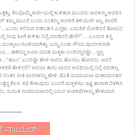
ತು. ಕೆಲವೊಮ್ಮೆ ಕುರ್ಚಿಯಲ್ಲಿ ಕುಳಿತಾಗ ಮಂಪರು ಅವಳನ್ನು ಆವರಿಸಿ
ಗ ರೈಟರ್ ತಮ್ಮ ಮುಂದೆ ಬಂದು ನಿಂತಿದ್ದು ಅವಳಿಗೆ ತಿಳಿಯಲೇ ಇಲ್ಲ. ಶಾಲೆಗೆ
ಟೀಚರೆ”….ಎಂದು ಕರೆದಾಗ ದಡಬಡಿಸಿ ಎದ್ದಳು. ಎದುರಿಗೆ ನೋಡಿದರೆ ತೋಟದ
 ನೀವು ಹೀಗೆ ಕುಳಿತು ನಿದ್ರೆ ಮಾಡಿದರೆ ಹೇಗೆ?”…. ಎಂದಾಗ ತನ್ನ
ೂ ಮುಕ್ಕಾಲು ಗಂಟೆಯಾಗಿತ್ತು. ಎದ್ದು ನಿಂತು ಗೌರವ ಪೂರ್ವಕವಾಗಿ
ಭ…. ಈಗಿನ್ನೂ ಊಟ ಮಾಡಿ ಮಕ್ಕಳು ಬಂದಿದ್ದಾರಷ್ಟೇ….ಸ್ವಲ್ಪ
ಸುಮತಿ….”ಹೂಂ” ಎಂದಷ್ಟೇ ಹೇಳಿ ಅವರು ಹೊರಟು ಹೋದರು. ಆದರೆ
ಕರಿಗೆ ಹೇಳಿದರೆ? ಆದರೂ ತಾನು ಪಾಠದ ಅವಧಿಯಲ್ಲಿ ನಿದ್ರೆ ಮಾಡಿಲ್ಲ
 ಬಂದ ನಂತರ ನೀತಿ ಪಾಠಗಳನ್ನು ಹೇಳಿ, ಜೊತೆ ರಾಮಾಯಣ ಮಹಾಭಾರತದ
ುತ್ತಿದ್ದ ಕೆಲಸ. ಕಥೆ ಕೇಳುವುದು ಎಂದರೆ ಮಕ್ಕಳಿಗೂ ಇಷ್ಟ ಹಾಗಾಗಿ ಬೆಳಗಿನ
ಇರುತ್ತಿದ್ದರು. ಸುಮತಿ ರಾಮಾಯಣದಲ್ಲಿ ಬರುವ ಉಪಕಥೆಗಳನ್ನು ಹೇಳುವಾಗ