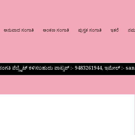
ಅನುವಾದ ಸಂಗಾತಿ
ಅಂಕಣ ಸಂಗಾತಿ
ಪುಸ್ತಕ ಸಂಗಾತಿ
ಇತರೆ
ನಮ್ಮ
ಂಗತಿ ವೆಬ್ಸೈಟ್ ಕಳಿಸಬಹುದು ವಾಟ್ಸಪ್‌ :- 9483261944, ಇಮೇಲ್ :-