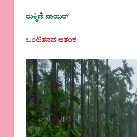
ರುಕ್ಮಿಣಿ ನಾಯರ್
ಒಂಟಿತನದ ಆತಂಕ