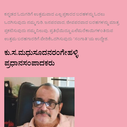
ಕನ್ನಡದ ಓದುಗರಿಗೆ ಉತ್ತಮವಾದ ಎಲ್ಲ ಪ್ರಕಾರದ ಬರಹಳನ್ನು ಓದಲು
ಒದಗಿಸುವುದು ನಮ್ಮ ಗುರಿ. ಜನಪರವಾದ, ಜೀವಪರವಾದ ಬರಹಗಳನ್ನು ಮಾತ್ರ
ಪ್ರಕಟಿಸುವುದು ನಮ್ಮ ನಿಲುವು. ಪ್ರತಿಭೆಯಿದ್ದೂ ಎಲೆಮರೆಕಾಯಿಗಳಂತಿರುವ
ಉತ್ತಮ ಬರಹಗಾರರಿಗೆ ವೇದಿಕೆಒದಗಿಸುವುದು ʼಸಂಗಾತಿʼಯ ಉದ್ದೇಶ.
ಕು.ಸ.ಮಧುಸೂದನರಂಗೇಹಳ್ಳಿ
ಪ್ರಧಾನಸಂಪಾದಕರು