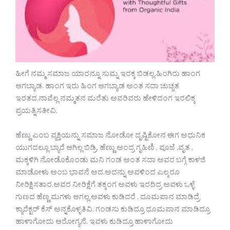
ಹೀಗೆ ನಮ್ಮ ಸಮಾಜ ಯಾರನ್ನೂ ಸುಮ್ನ ಇರಕ್ಕ ಬಿಡಲ್ಲ.ಹಿಂಗಿರು ಹಾಂಗ
ಆಗಬ್ಯಾಡ. ಹಾಂಗ ಇರು ಹಿಂಗ ಆಗಬ್ಯಾಡ ಅಂತ ಸದಾ ಚುಚ್ಚತ
ಇರತದ.ನಾವೆಲ್ಲ ನಮ್ಮತನ ಮರೆತು ಅವರಿವರು ಹೇಳಿದಂಗ ಇರಲಿಕ್ಕ
ಪ್ರಯತ್ನಿಸತೀವಿ.
ಹೆಣ್ಣು ಎಂಬ ವ್ಯಕ್ತಿಯನ್ನು ಸಮಾಜ ನೋಡೋ ದೃಷ್ಟಿಕೋನ ಈಗ ಅಧುನಿಕ
ಯುಗದಲ್ಲೂ ಬ್ಯಾರೆ ಆಗಿಲ್ಲ ಬಿಡ್ರಿ. ಹೆಣ್ಣು ಅಂದ್ರ ಗೃಹಿಣಿ , ಪೂಜೆ ,ವೃತ ,
ಮಕ್ಕಳಿಗಿ ನೋಡೊಕೊಂಡು ಮನಿ ಗಂಡ ಅಂತ ಸದಾ ಅವರ ಬಗ್ಗೆ ಕಾಳಜಿ
ಮಾಡೋಳು ಅಂಬ ಭಾವನೆ ಅದ.ಅದನ್ನು ಅವಳಿಂದ ಎಲ್ಕರೂ
ನೀರಿಕ್ಷಿಸತಾರ.ಅವರ ನೀರಿಕ್ಷೆಗೆ ತಕ್ಕಂಗ ಅವಳು ಇರದಿದ್ರ ಅವಳು ಒಳ್ಳೆ
ಗುಣದ ಹೆಣ್ಣ ಮಗಳು ಆಗಲ್ಲ.ಅವಳು ಕುಡಿದರೆ , ದೂಮಪಾನ ಮಾಡಿದ್ರೆ
ಕ್ಯಾರೆಕ್ಟರ್ ಕೆಸ್ ಅನ್ನಕೊಳ್ಳತಿವಿ. ಗಂಡಸು ಕುಡಿದ್ರೂ ಧೂಮಪಾನ ಮಾಡಿದ್ರೂ
ಹಾಳಾಗೋದು ಆರೋಗ್ಯನೆ. ಇವಳು ಕುಡಿದ್ರೂ ಹಾಳಾಗೋದು