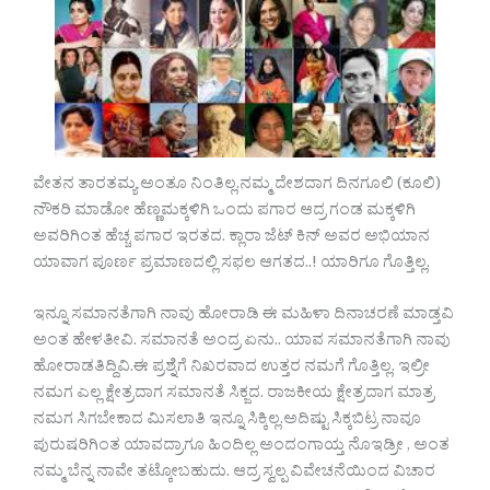
ವೇತನ ತಾರತಮ್ಯ ಅಂತೂ ನಿಂತಿಲ್ಲ.ನಮ್ಮ ದೇಶದಾಗ ದಿನಗೂಲಿ (ಕೂಲಿ)
ನೌಕರಿ ಮಾಡೋ ಹೆಣ್ಣಮಕ್ಕಳಿಗಿ ಒಂದು ಪಗಾರ ಆದ್ರ ಗಂಡ ಮಕ್ಕಳಿಗಿ
ಅವರಿಗಿಂತ ಹೆಚ್ಚ ಪಗಾರ ಇರತದ. ಕ್ಲಾರಾ ಜೆಟ್ ಕಿನ್ ಅವರ ಅಭಿಯಾನ
ಯಾವಾಗ ಪೂರ್ಣ ಪ್ರಮಾಣದಲ್ಲಿ ಸಫಲ ಆಗತದ..! ಯಾರಿಗೂ ಗೊತ್ತಿಲ್ಲ.
ಇನ್ನೂ ಸಮಾನತೆಗಾಗಿ ನಾವು ಹೋರಾಡಿ ಈ ಮಹಿಳಾ ದಿನಾಚರಣೆ ಮಾಡ್ತವಿ
ಅಂತ ಹೇಳತೀವಿ. ಸಮಾನತೆ ಅಂದ್ರ ಏನು.. ಯಾವ ಸಮಾನತೆಗಾಗಿ ನಾವು
ಹೋರಾಡತಿದ್ದಿವಿ.ಈ ಪ್ರಶ್ನೆಗೆ ನಿಖರವಾದ ಉತ್ತರ ನಮಗೆ ಗೊತ್ತಿಲ್ಲ. ಇಲ್ರೀ
ನಮಗ ಎಲ್ಲ ಕ್ಷೇತ್ರದಾಗ ಸಮಾನತೆ ಸಿಕ್ಜದ. ರಾಜಕೀಯ ಕ್ಷೇತ್ರದಾಗ ಮಾತ್ರ
ನಮಗ ಸಿಗಬೇಕಾದ ಮಿಸಲಾತಿ ಇನ್ನೂ ಸಿಕ್ಕಿಲ್ಲ.ಅದಿಷ್ಟು ಸಿಕ್ಕಬಿಟ್ರ ನಾವೂ
ಪುರುಷರಿಗಿಂತ ಯಾವದ್ರಾಗೂ ಹಿಂದಿಲ್ಲ ಅಂದಂಗಾಯ್ತ ನೊಇಡ್ರೀ , ಅಂತ
ನಮ್ಮ ಬೆನ್ನ ನಾವೇ ತಟ್ಕೋಬಹುದು. ಆದ್ರ ಸ್ವಲ್ಪ ವಿವೇಚನೆಯಿಂದ ವಿಚಾರ