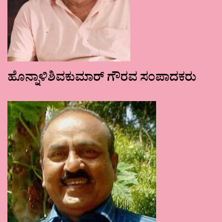
ಹೊನ್ನಾಳಿಶಿವಕುಮಾರ್ ಗೌರವ ಸಂಪಾದಕರು