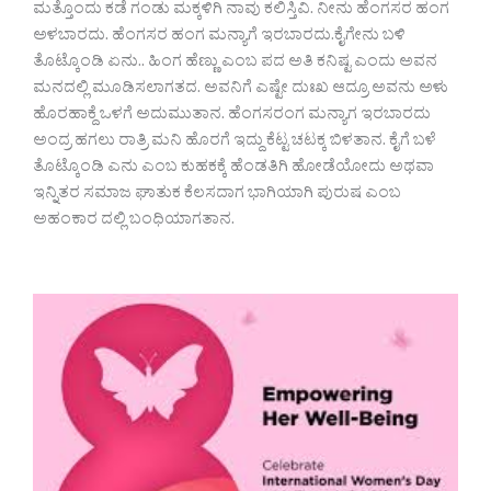
ಮತ್ತೊಂದು ಕಡೆ ಗಂಡು ಮಕ್ಕಳಿಗಿ ನಾವು ಕಲಿಸ್ತಿವಿ. ನೀನು ಹೆಂಗಸರ ಹಂಗ
ಅಳಬಾರದು. ಹೆಂಗಸರ ಹಂಗ ಮನ್ಯಾಗೆ ಇರಬಾರದು.ಕೈಗೇನು ಬಳಿ
ತೊಟ್ಕೊಂಡಿ ಏನು.. ಹಿಂಗ ಹೆಣ್ಣು ಎಂಬ ಪದ ಅತಿ ಕನಿಷ್ಟ ಎಂದು ಅವನ
ಮನದಲ್ಲಿ ಮೂಡಿಸಲಾಗತದ. ಅವನಿಗೆ ಎಷ್ಟೇ ದುಃಖ ಆದ್ರೂ ಅವನು ಅಳು
ಹೊರಹಾಕ್ದೆ ಒಳಗೆ ಅದುಮುತಾನ. ಹೆಂಗಸರಂಗ ಮನ್ಯಾಗ ಇರಬಾರದು
ಅಂದ್ರ ಹಗಲು ರಾತ್ರಿ ಮನಿ ಹೊರಗೆ ಇದ್ದು ಕೆಟ್ಟ ಚಟಕ್ಕ ಬಿಳತಾನ. ಕೈಗೆ ಬಳೆ
ತೊಟ್ಕೊಂಡಿ ಎನು ಎಂಬ ಕುಹಕಕ್ಕೆ ಹೆಂಡತಿಗಿ ಹೋಡೆಯೋದು ಅಥವಾ
ಇನ್ನಿತರ ಸಮಾಜ ಘಾತುಕ ಕೆಲಸದಾಗ ಭಾಗಿಯಾಗಿ ಪುರುಷ ಎಂಬ
ಅಹಂಕಾರ ದಲ್ಲಿ ಬಂಧಿಯಾಗತಾನ.