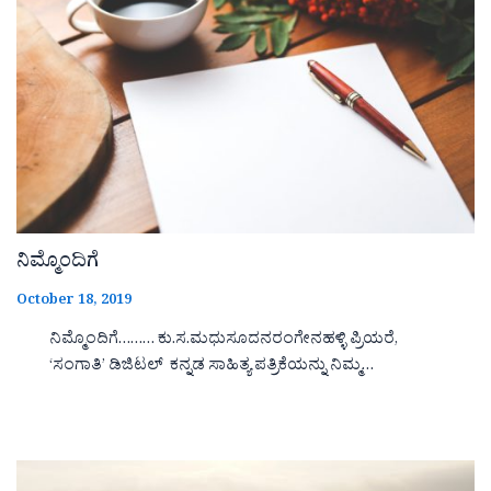
ನಿಮ್ಮೊಂದಿಗೆ
October 18, 2019
ನಿಮ್ಮೊಂದಿಗೆ……… ಕು.ಸ.ಮಧುಸೂದನರಂಗೇನಹಳ್ಳಿ ಪ್ರಿಯರೆ,
‘ಸಂಗಾತಿ’ ಡಿಜಿಟಲ್ ಕನ್ನಡ ಸಾಹಿತ್ಯ ಪತ್ರಿಕೆಯನ್ನು ನಿಮ್ಮ…