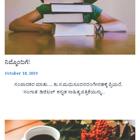
ನಿಮ್ಮೊಂದಿಗೆ!
October 18, 2019
ಸಂಪಾದಕರ ಮಾತು….. ಕು.ಸ.ಮಧುಸೂದನರಂಗೇನಹಳ್ಳಿ ಪ್ರಿಯರೆ,
‘ಸಂಗಾತಿ’ ಡಿಜಿಟಲ್ ಕನ್ನಡ ಸಾಹಿತ್ಯ ಪತ್ರಿಕೆಯನ್ನು…