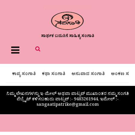
ಸಾರ್ಥಕ ಬದುಕಿಗೆ ಸಾಹಿತ್ಯ ಸಂಗಾತಿ
Menu
ಕಾವ್ಯ ಸಂಗಾತಿ
ಕಥಾ ಸಂಗಾತಿ
ಅನುವಾದ ಸಂಗಾತಿ
ಅಂಕಣ ಸಂಗಾ
ನಿಮ್ಮ ಲೇಖನಗಳನ್ನು ಇ-ಮೇಲ್ ಅಥವಾ ವಾಟ್ಸಪ್ ಮುಖಾಂತರ ನಮ್ಮ ಸಂಗತಿ
ವೆಬ್ಸೈಟ್ ಕಳಿಸಬಹುದು ವಾಟ್ಸಪ್‌ :- 9483261944, ಇಮೇಲ್ :-
sangaatipatrike@gmail.com