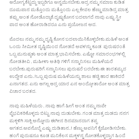
ಆರೋಗ್ಯ.ಕೆಟ್ಟದ್ದು ಇಬ್ಬರಿಗೂ ಅನ್ವಯಿಸಬೇಕು.ಆದ್ರ ನಮ್ಮ ಸಮಾಜ ಕುಡಿತ
ದೂಮಪಾನ ಮತ್ತೊಂದು ಮತ್ತೊಂದು ಎಲ್ಲ ಕೇವಲ ಹೆಣ್ಣು ಮಾಡಿದ್ರ ಮಾತ್ರ
ತಪ್ಪು ಅಂತ ನೋಡೊದ್ಯಾಕೆ.ದೃಷ್ಟುಕೋನ ಬದಲಾಗದೆ ನಾವು ಎಷ್ಟು ಸ್ತ್ರೀ
ವಾದ ಅಂತ ಹೋರಾಡಿದರೂ ಎನು ಪ್ರಯೋಜನ ಅದ.
ಮೊದಲು ನಮ್ಮ ನಮ್ಮ ದೃಷ್ಟಿ ಕೋನ ಬದಲಾಯಿಸಿಕೊಳ್ಳಬೇಕು.ಮಹಿಳೆ ಅಂತ
ಒಂದು ಸೀಮೀತ ದೃಷ್ಟಿಯಿಂದ ನೋಡದೆ ಅವಳನ್ನು ಕೂಡ ಪುರುಷರಂತೆ
ಒಬ್ಬ ಮನುಷ್ಯಳು ಅಂತ ಮಾತ್ರ ಭಾವಿಸಬೇಕು. ಎಷ್ಟೋ ಸಮಾರಂಭಗಳಲ್ಲಿ
ನೋಡತೀವಿ , ಮಹೀಳಾ ಅತಿಥಿ ಗಳಿಗೆ ಸನ್ಮಾನಿಸಲು ಮಹಿಳೆಯರೆ
ಬರಬೇಕು.ಪುರುಷರಿಗೆ ಸನ್ಮಾನಿಸಲು ಪುರುಷರೆ ಬರಬೇಕು.ಈ ತಾರತಮ್ಯದ
ಉದ್ದೇಶ ಏನು..!ಒಬ್ಬ ಪುರುಷ ಮಹಿಳೆಯನ್ನು ಶಾಲು ಹಚ್ಚಿ ಹಾರ ಹಾಕಿದರೆ
ಏನಾಗತದ. ಏನು ಆಗಲ್ಲ ಆದ್ರ ಯಾರ ಏನ ಅಂದ್ಕೋತಾರೋ ಅಂತ ಮಾತ್ರ
ವಿಚಾರ ಬರತದ.
ನಾವು ಮಹಿಳೆಯರು , ನಾವು ಹಾಗೆ ಹೀಗೆ ಅಂತ ನಮ್ಮ ನಾವೇ
ವೈಭವಿಕರಿಕೊಳ್ಳದು ಬಿಟ್ಟು ನಾವು ದುಡುಬೇಕು. ಗಂಡ ಮಾತ್ರ ದುಡದು ನನಗ
ಮಕ್ಕಳಿಗಿ ಸಾಕ್ಲಿ ಅನ್ನೋದು ಈಗೀನ ದಿನಮಾನದಾಗ ತಪ್ಪ
ಆಗತದ.ಅವನೊಬ್ನೆ ಎಷ್ಟು ದುಡಿತಾನ..! ಹೆಣ್ಣು ಅವನಿಗೆ ಕೈಜೋಡಿಸಬೇಕು.
ಹಂಗೆ ಪುರುಷನೂ ಕೂಡ ಮನಿಕೆಲಸ ಮಕ್ಕಳನ್ನ ನೋಡಕೊಳ್ಳದ್ರಾಗ ಹಿಂದೆ