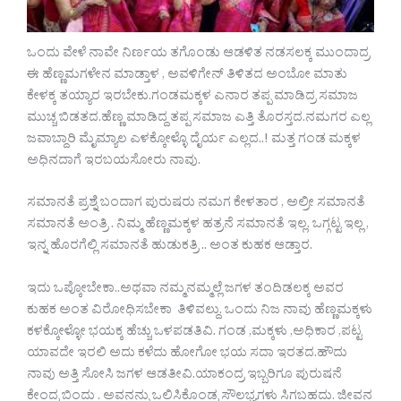
ಒಂದು ವೇಳೆ ನಾವೇ ನಿರ್ಣಯ ತಗೊಂಡು ಆಡಳಿತ ನಡಸಲಕ್ಕ ಮುಂದಾದ್ರ
ಈ ಹೆಣ್ಣಮಗಳೇನ ಮಾಡ್ತಾಳ , ಅವಳಿಗೇನ್ ತಿಳಿತದ ಅಂಬೋ ಮಾತು
ಕೇಳಕ್ಕ ತಯ್ಯಾರ ಇರಬೇಕು.ಗಂಡಮಕ್ಕಳ ಎನಾರ ತಪ್ಪ ಮಾಡಿದ್ರ ಸಮಾಜ
ಮುಚ್ಚ ಬಿಡತದ.ಹೆಣ್ಣ ಮಾಡಿದ್ದ ತಪ್ಪ ಸಮಾಜ ಎತ್ತಿ ತೊರಸ್ತದ.ನಮಗರ ಎಲ್ಲ
ಜವಾಬ್ದಾರಿ ಮೈಮ್ಯಾಲ ಎಳಕ್ಕೋಳ್ಳೊ ದೈರ್ಯ ಎಲ್ಲದ..! ಮತ್ತ ಗಂಡ ಮಕ್ಕಳ
ಅಧಿನದಾಗೆ ಇರಬಯಸೋರು ನಾವು.
ಸಮಾನತೆ ಪ್ರಶ್ನೆ ಬಂದಾಗ ಪುರುಷರು ನಮಗ ಕೇಳತಾರ , ಅಲ್ರೀ ಸಮಾನತೆ
ಸಮಾನತೆ ಅಂತ್ರಿ . ನಿಮ್ಮ ಹೆಣ್ಣಮಕ್ಕಳ ಹತ್ರನೆ ಸಮಾನತೆ ಇಲ್ಲ. ಒಗ್ಗಟ್ಟ ಇಲ್ಲ ,
ಇನ್ನ ಹೊರಗೆಲ್ಲಿ ಸಮಾನತೆ ಹುಡುಕತ್ರಿ .. ಅಂತ ಕುಹಕ ಆಡ್ತಾರ.
ಇದು ಒಪ್ಕೋಬೇಕಾ..ಅಥವಾ ನಮ್ಮನಮ್ಮಲ್ಲೆ ಜಗಳ ತಂದಿಡಲಕ್ಕ ಅವರ
ಕುಹಕ ಅಂತ ವಿರೋಧಿಸಬೇಕಾ ತಿಳಿವಲ್ದು. ಒಂದು ನಿಜ ನಾವು ಹೆಣ್ಣಮಕ್ಕಳು
ಕಳಕ್ಕೋಳ್ಳೋ ಭಯಕ್ಕ ಹೆಚ್ಚು ಒಳಪಡತಿವಿ. ಗಂಡ ,ಮಕ್ಕಳು ,ಅಧಿಕಾರ ,ಪಟ್ಟ
ಯಾವದೇ ಇರಲಿ ಅದು ಕಳೆದು ಹೋಗೋ ಭಯ ಸದಾ ಇರತದ.ಹೌದು
ನಾವು ಅತ್ತಿ ಸೋಸಿ ಜಗಳ ಆಡತೀವಿ.ಯಾಕಂದ್ರ ಇಬ್ಬರಿಗೂ ಪುರುಷನೆ
ಕೇಂದ್ರ ಬಿಂದು . ಅವನನ್ನು ಒಲಿಸಿಕೊಂಡ್ರ ಸೌಲಭ್ಯಗಳು ಸಿಗಬಹದು. ಜೀವನ