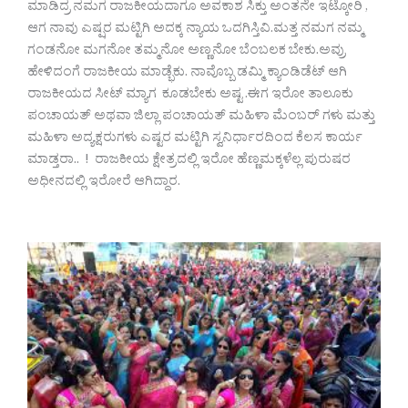
ಮಾಡಿದ್ರ ನಮಗ ರಾಜಕೀಯದಾಗೂ ಅವಕಾಶ ಸಿಕ್ತು ಅಂತನೇ ಇಟ್ಕೋರಿ ,
ಆಗ ನಾವು ಎಷ್ಷರ ಮಟ್ಟಿಗಿ ಅದಕ್ಕ ನ್ಯಾಯ ಒದಗಿಸ್ತಿವಿ.ಮತ್ತ ನಮಗ ನಮ್ಮ
ಗಂಡನೋ ಮಗನೋ ತಮ್ಮನೋ ಅಣ್ಣನೋ ಬೆಂಬಲಕ ಬೇಕು.ಅವ್ರು
ಹೇಳಿದಂಗೆ ರಾಜಕೀಯ ಮಾಡ್ಭೆಕು. ನಾವೊಬ್ಬ ಡಮ್ಮಿ ಕ್ಯಾಂಡಿಡೆಟ್ ಆಗಿ
ರಾಜಕೀಯದ ಸೀಟ್ ಮ್ಯಾಗ ಕೂಡಬೇಕು ಅಷ್ಟ .ಈಗ ಇರೋ ತಾಲೂಕು
ಪಂಚಾಯತ್ ಅಥವಾ ಜಿಲ್ಲಾ ಪಂಚಾಯತ್ ಮಹಿಳಾ ಮೆಂಬರ್ ಗಳು ಮತ್ತು
ಮಹಿಳಾ ಅದ್ಯಕ್ಷರುಗಳು ಎಷ್ಟರ ಮಟ್ಟಿಗಿ ಸ್ವನಿರ್ಧಾರದಿಂದ ಕೆಲಸ ಕಾರ್ಯ
ಮಾಡ್ತರಾ.. ! ರಾಜಕೀಯ ಕ್ಷೇತ್ರದಲ್ಲಿ ಇರೋ ಹೆಣ್ಣಮಕ್ಕಳೆಲ್ಲ ಪುರುಷರ
ಅಧೀನದಲ್ಲಿ ಇರೋರೆ ಆಗಿದ್ದಾರ.