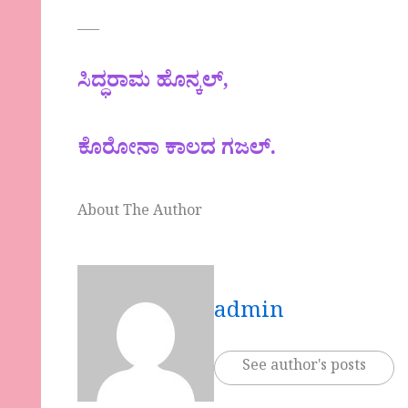
—–
ಸಿದ್ಧರಾಮ ಹೊನ್ಕಲ್,
ಕೊರೋನಾ ಕಾಲದ ಗಜಲ್.
About The Author
admin
See author's posts