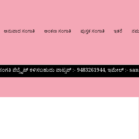
ಅನುವಾದ ಸಂಗಾತಿ
ಅಂಕಣ ಸಂಗಾತಿ
ಪುಸ್ತಕ ಸಂಗಾತಿ
ಇತರೆ
ನಮ್ಮ
ಂಗತಿ ವೆಬ್ಸೈಟ್ ಕಳಿಸಬಹುದು ವಾಟ್ಸಪ್‌ :- 9483261944, ಇಮೇಲ್ :-