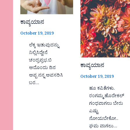
ಕಾವ್ಯಯಾನ
October 19, 2019
ಲೆಕ್ಕ ಇಡುವುದನ್ನು
ನಿಲ್ಲಿಸಿದ್ದೇನೆ
ಚಂದ್ರಪ್ರಭ.ಬಿ
ಕಾವ್ಯಯಾನ
ಅದೊಂದು ದಿನ
ಅಪ್ಪ ನನ್ನ ಅವಸರಿಸಿ
October 19, 2019
ಬರ…
ಹೂ ಕವಿತೆಗಳು.
ರಂಗಮ್ಮ ಹೊದೇಕಲ್
ಗಂಧವಾಗಲು ಬೇರು
ಎಷ್ಟು
ನೋಯಬೇಕೋ..
ಘಮ ವಾಗಲು…