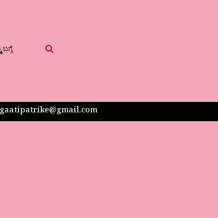
 ಬಗ್ಗೆ
 sangaatipatrike@gmail.com