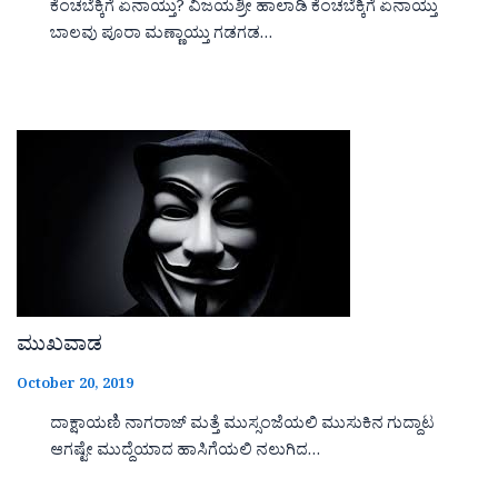
ಕೆಂಚಬೆಕ್ಕಿಗೆ ಏನಾಯ್ತು? ವಿಜಯಶ್ರೀ ಹಾಲಾಡಿ ಕೆಂಚಬೆಕ್ಕಿಗೆ ಏನಾಯ್ತು
ಬಾಲವು ಪೂರಾ ಮಣ್ಣಾಯ್ತು ಗಡಗಡ…
ಮುಖವಾಡ
October 20, 2019
ದಾಕ್ಷಾಯಣಿ ನಾಗರಾಜ್ ಮತ್ತೆ ಮುಸ್ಸಂಜೆಯಲಿ ಮುಸುಕಿನ ಗುದ್ದಾಟ
ಆಗಷ್ಟೇ ಮುದ್ದೆಯಾದ ಹಾಸಿಗೆಯಲಿ ನಲುಗಿದ…