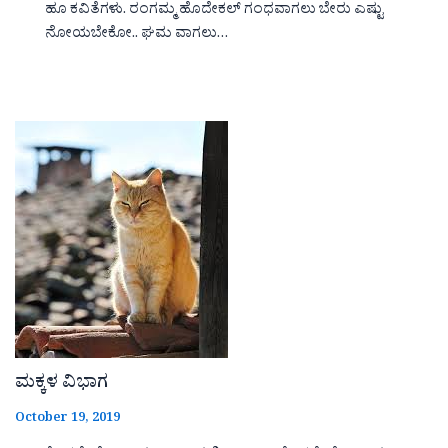
ಹೂ ಕವಿತೆಗಳು. ರಂಗಮ್ಮ ಹೊದೇಕಲ್ ಗಂಧವಾಗಲು ಬೇರು ಎಷ್ಟು
ನೋಯಬೇಕೋ.. ಘಮ ವಾಗಲು…
ಮಕ್ಕಳ ವಿಭಾಗ
October 19, 2019