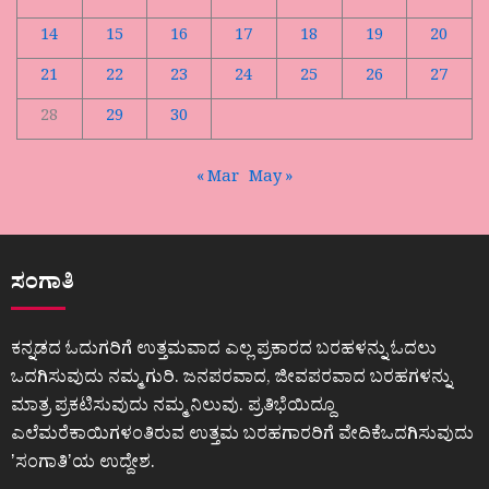
14
15
16
17
18
19
20
21
22
23
24
25
26
27
28
29
30
« Mar
May »
ಸಂಗಾತಿ
ಕನ್ನಡದ ಓದುಗರಿಗೆ ಉತ್ತಮವಾದ ಎಲ್ಲ ಪ್ರಕಾರದ ಬರಹಳನ್ನು ಓದಲು
ಒದಗಿಸುವುದು ನಮ್ಮ ಗುರಿ. ಜನಪರವಾದ, ಜೀವಪರವಾದ ಬರಹಗಳನ್ನು
ಮಾತ್ರ ಪ್ರಕಟಿಸುವುದು ನಮ್ಮ ನಿಲುವು. ಪ್ರತಿಭೆಯಿದ್ದೂ
ಎಲೆಮರೆಕಾಯಿಗಳಂತಿರುವ ಉತ್ತಮ ಬರಹಗಾರರಿಗೆ ವೇದಿಕೆಒದಗಿಸುವುದು
ʼಸಂಗಾತಿʼಯ ಉದ್ದೇಶ.