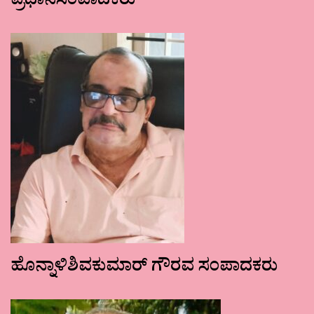
ಪ್ರಧಾನಸಂಪಾದಕರು
ಹೊನ್ನಾಳಿಶಿವಕುಮಾರ್ ಗೌರವ ಸಂಪಾದಕರು