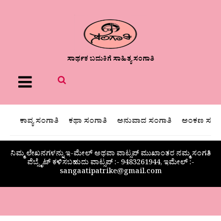
ಸಾರ್ಥಕ ಬದುಕಿಗೆ ಸಾಹಿತ್ಯ ಸಂಗಾತಿ
Menu
ಕಾವ್ಯ ಸಂಗಾತಿ
ಕಥಾ ಸಂಗಾತಿ
ಅನುವಾದ ಸಂಗಾತಿ
ಅಂಕಣ ಸಂಗಾ
ನಿಮ್ಮ ಲೇಖನಗಳನ್ನು ಇ-ಮೇಲ್ ಅಥವಾ ವಾಟ್ಸಪ್ ಮುಖಾಂತರ ನಮ್ಮ ಸಂಗತಿ
ವೆಬ್ಸೈಟ್ ಕಳಿಸಬಹುದು ವಾಟ್ಸಪ್‌ :- 9483261944, ಇಮೇಲ್ :-
sangaatipatrike@gmail.com