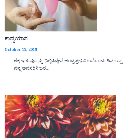
ಕಾವ್ಯಯಾನ
October 19, 2019
ಲೆಕ್ಕ ಇಡುವುದನ್ನು ನಿಲ್ಲಿಸಿದ್ದೇನೆ ಚಂದ್ರಪ್ರಭ.ಬಿ ಅದೊಂದು ದಿನ ಅಪ್ಪ
ನನ್ನ ಅವಸರಿಸಿ ಬರ…