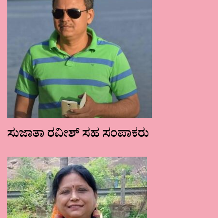
ಸುಜಾತಾ ರವೀಶ್ ಸಹ ಸಂಪಾಕರು