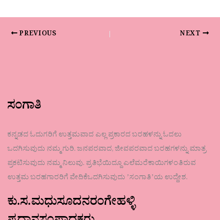
PREVIOUS
NEXT
ಸಂಗಾತಿ
ಕನ್ನಡದ ಓದುಗರಿಗೆ ಉತ್ತಮವಾದ ಎಲ್ಲ ಪ್ರಕಾರದ ಬರಹಳನ್ನು ಓದಲು
ಒದಗಿಸುವುದು ನಮ್ಮ ಗುರಿ. ಜನಪರವಾದ, ಜೀವಪರವಾದ ಬರಹಗಳನ್ನು ಮಾತ್ರ
ಪ್ರಕಟಿಸುವುದು ನಮ್ಮ ನಿಲುವು. ಪ್ರತಿಭೆಯಿದ್ದೂ ಎಲೆಮರೆಕಾಯಿಗಳಂತಿರುವ
ಉತ್ತಮ ಬರಹಗಾರರಿಗೆ ವೇದಿಕೆಒದಗಿಸುವುದು ʼಸಂಗಾತಿʼಯ ಉದ್ದೇಶ.
ಕು.ಸ.ಮಧುಸೂದನರಂಗೇಹಳ್ಳಿ