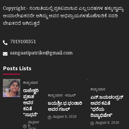
Copyright:- ಸಂಗಾತಿಯಲ್ಲಿ ಪ್ರಕಟವಾಗುವ ಎಲ್ಲ ಬರಹಗಳ ಹಕ್ಕುಸ್ವಾಮ್ಯ
ಆಯಾಲೇಖಕರದೇ ಆಗಿದ್ದು ಅವರ ಅಭಿಪ್ರಾಯಗಳಹೊಣೆಗಾರಿಕೆ ಸದರಿ
ಲೇಖಕರದೆ ಆಗಿರುತ್ತದೆ
7019100351
sangaatipatrike@gmail.com
Posts Lists
ಕಾವ್ಯಯಾನ
ಕಾವ್ಯಯಾನ
ರಾಜೇಶ್ವರಿ
ಕಾವ್ಯಯಾನ
ಗಝಲ್
ಪ್ರಕಾಶ
ಎನ್.ಜಯಚಂದ್ರನ್
ಅವರ
ಜಯಶ್ರೀ.ಭ.ಭಂಡಾರಿ
ಅವರ ಕವಿತೆ
ಕವಿತೆ
ಅವರ ಗಜಲ್
“ಧರೆಯ
“ಸಾಧನೆ”
ದಿವ್ಯಾಭಿಷೇಕ”
August 8, 2026
August
August 8, 2026
8,