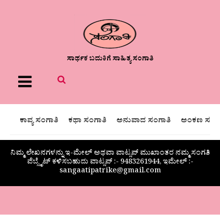
ಸಾರ್ಥಕ ಬದುಕಿಗೆ ಸಾಹಿತ್ಯ ಸಂಗಾತಿ
Menu
ಕಾವ್ಯ ಸಂಗಾತಿ
ಕಥಾ ಸಂಗಾತಿ
ಅನುವಾದ ಸಂಗಾತಿ
ಅಂಕಣ ಸಂಗಾ
ನಿಮ್ಮ ಲೇಖನಗಳನ್ನು ಇ-ಮೇಲ್ ಅಥವಾ ವಾಟ್ಸಪ್ ಮುಖಾಂತರ ನಮ್ಮ ಸಂಗತಿ
ವೆಬ್ಸೈಟ್ ಕಳಿಸಬಹುದು ವಾಟ್ಸಪ್‌ :- 9483261944, ಇಮೇಲ್ :-
sangaatipatrike@gmail.com