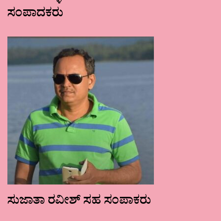
ಸಂಪಾದಕರು
ಸುಜಾತಾ ರವೀಶ್ ಸಹ ಸಂಪಾಕರು