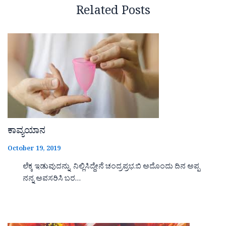
Related Posts
ಕಾವ್ಯಯಾನ
October 19, 2019
ಲೆಕ್ಕ ಇಡುವುದನ್ನು ನಿಲ್ಲಿಸಿದ್ದೇನೆ ಚಂದ್ರಪ್ರಭ.ಬಿ ಅದೊಂದು ದಿನ ಅಪ್ಪ
ನನ್ನ ಅವಸರಿಸಿ ಬರ…