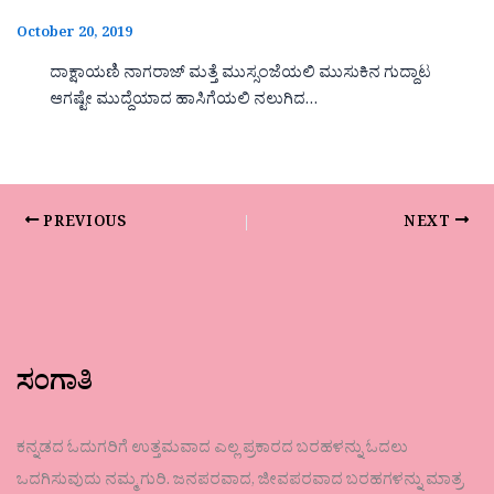
October 20, 2019
ದಾಕ್ಷಾಯಣಿ ನಾಗರಾಜ್ ಮತ್ತೆ ಮುಸ್ಸಂಜೆಯಲಿ ಮುಸುಕಿನ ಗುದ್ದಾಟ
ಆಗಷ್ಟೇ ಮುದ್ದೆಯಾದ ಹಾಸಿಗೆಯಲಿ ನಲುಗಿದ…
PREVIOUS
NEXT
ಸಂಗಾತಿ
ಕನ್ನಡದ ಓದುಗರಿಗೆ ಉತ್ತಮವಾದ ಎಲ್ಲ ಪ್ರಕಾರದ ಬರಹಳನ್ನು ಓದಲು
ಒದಗಿಸುವುದು ನಮ್ಮ ಗುರಿ. ಜನಪರವಾದ, ಜೀವಪರವಾದ ಬರಹಗಳನ್ನು ಮಾತ್ರ