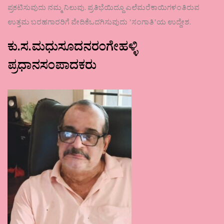
ಪ್ರಕಟಿಸುವುದು ನಮ್ಮ ನಿಲುವು. ಪ್ರತಿಭೆಯಿದ್ದೂ ಎಲೆಮರೆಕಾಯಿಗಳಂತಿರುವ
ಉತ್ತಮ ಬರಹಗಾರರಿಗೆ ವೇದಿಕೆಒದಗಿಸುವುದು ʼಸಂಗಾತಿʼಯ ಉದ್ದೇಶ.
ಕು.ಸ.ಮಧುಸೂದನರಂಗೇಹಳ್ಳಿ
ಪ್ರಧಾನಸಂಪಾದಕರು