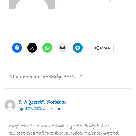
More
2 thoughts on “ಸಂಜೆಗಣ್ಣಿನ ನೋಟ….”
ಕೆ. ಪಿ ಶ್ರೀರಾಮ್, ಬೆಂಗಳೂರು
April 27, 2025 at 5:32 pm
ಕಳ್ವಾಜೆ ಯವರೇ. .ಬಹಳ ಸೊಗಸಾಗಿ ಅಕ್ಷರ ಜೋಡಿಸಿದ್ದೀರಿ. ನಿಮ್ಮ
ಮುಂದಿನ ಕವಿತೆಗಳಿಗೆ ಜೀವ ತುಂಬಲು ಒಳ್ಳೆಯ, ಸ್ಫೂರ್ತಿಯ ಅಕ್ಷರಗಳು