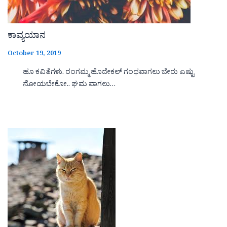
ಕಾವ್ಯಯಾನ
October 19, 2019
ಹೂ ಕವಿತೆಗಳು. ರಂಗಮ್ಮ ಹೊದೇಕಲ್ ಗಂಧವಾಗಲು ಬೇರು ಎಷ್ಟು
ನೋಯಬೇಕೋ.. ಘಮ ವಾಗಲು…