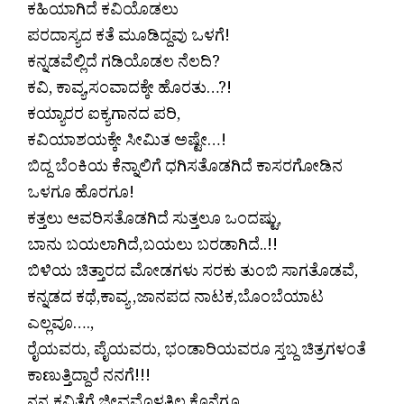
ಕಹಿಯಾಗಿದೆ ಕವಿಯೊಡಲು
ಪರದಾಸ್ಯದ ಕತೆ ಮೂಡಿದ್ದವು ಒಳಗೆ!
ಕನ್ನಡವೆಲ್ಲಿದೆ ಗಡಿಯೊಡಲ ನೆಲದಿ?
ಕವಿ, ಕಾವ್ಯ,ಸಂವಾದಕ್ಕೇ ಹೊರತು…?!
ಕಯ್ಯಾರರ ಐಕ್ಯಗಾನದ ಪರಿ,
ಕವಿಯಾಶಯಕ್ಕೇ ಸೀಮಿತ ಅಷ್ಟೇ…!
ಬಿದ್ದ ಬೆಂಕಿಯ ಕೆನ್ನಾಲಿಗೆ ಧಗಿಸತೊಡಗಿದೆ ಕಾಸರಗೋಡಿನ
ಒಳಗೂ ಹೊರಗೂ!
ಕತ್ತಲು ಆವರಿಸತೊಡಗಿದೆ ಸುತ್ತಲೂ ಒಂದಷ್ಟು,
ಬಾನು ಬಯಲಾಗಿದೆ,ಬಯಲು ಬರಡಾಗಿದೆ..!!
ಬಿಳಿಯ ಚಿತ್ತಾರದ ಮೋಡಗಳು ಸರಕು ತುಂಬಿ ಸಾಗತೊಡವೆ,
ಕನ್ನಡದ ಕಥೆ,ಕಾವ್ಯ ,ಜಾನಪದ ನಾಟಕ,ಬೊಂಬೆಯಾಟ
ಎಲ್ಲವೂ….,
ರೈಯವರು, ಪೈಯವರು, ಭಂಡಾರಿಯವರೂ ಸ್ತಬ್ದ ಚಿತ್ರಗಳಂತೆ
ಕಾಣುತ್ತಿದ್ದಾರೆ ನನಗೆ!!!