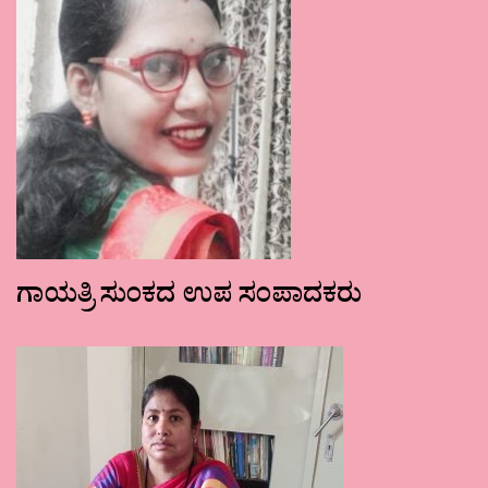
ಗಾಯತ್ರಿ ಸುಂಕದ ಉಪ ಸಂಪಾದಕರು