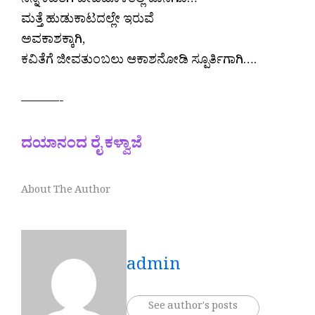
ನನ್ನ ಕವಿತೆಗೆ ಜೀವಮೊಳತಿಲ್ಲ ಕೊನೆಗೂ…
ಮತ್ತೆ ಹುಡುಕಾಟದಲ್ಲೇ ಇರುವೆ
ಅವಕಾಶಕ್ಕಾಗಿ,
ಕವಿತೆಗೆ ಜೀವತುಂಬಲು ಆಕಾಶನೋಡಿ ಸ್ಪೂರ್ತಿಗಾಗಿ….
———-
ದಯಾನಂದ ರೈ ಕಳ್ವಾಜೆ
About The Author
admin
See author's posts