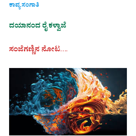
ಕಾವ್ಯ ಸಂಗಾತಿ
ದಯಾನಂದ ರೈ ಕಳ್ವಾಜೆ
ಸಂಜೆಗಣ್ಣಿನ ನೋಟ
….