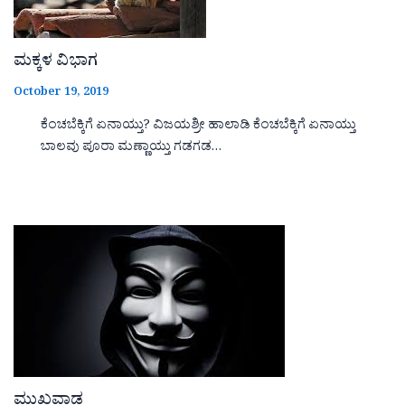
ಮಕ್ಕಳ ವಿಭಾಗ
October 19, 2019
ಕೆಂಚಬೆಕ್ಕಿಗೆ ಏನಾಯ್ತು? ವಿಜಯಶ್ರೀ ಹಾಲಾಡಿ ಕೆಂಚಬೆಕ್ಕಿಗೆ ಏನಾಯ್ತು
ಬಾಲವು ಪೂರಾ ಮಣ್ಣಾಯ್ತು ಗಡಗಡ…
ಮುಖವಾಡ