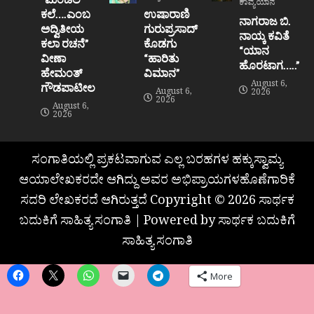
ಕಾವ್ಯಯಾನ
ಕಲೆ….ಎಂಬ
ಉಷಾರಾಣಿ
ನಾಗರಾಜ ಬಿ.
ಅದ್ವಿತೀಯ
ಗುರುಪ್ರಸಾದ್
ನಾಯ್ಕ ಕವಿತೆ
ಕಲಾ ರಚನೆ”‌
ಕೊಡಗು
“ಯಾನ
ವೀಣಾ
“ಹಾರಿತು
ಹೊರಟಾಗ…..”
ಹೇಮಂತ್‌
ವಿಮಾನ”
August 6,
ಗೌಡಪಾಟೀಲ
August 6,
2026
2026
August 6,
2026
ಸಂಗಾತಿಯಲ್ಲಿ ಪ್ರಕಟವಾಗುವ ಎಲ್ಲ ಬರಹಗಳ ಹಕ್ಕುಸ್ವಾಮ್ಯ
ಆಯಾಲೇಖಕರದೇ ಆಗಿದ್ದು ಅವರ ಅಭಿಪ್ರಾಯಗಳಹೊಣೆಗಾರಿಕೆ
ಸದರಿ ಲೇಖಕರದೆ ಆಗಿರುತ್ತದೆ Copyright © 2026 ಸಾರ್ಥಕ
ಬದುಕಿಗೆ ಸಾಹಿತ್ಯ ಸಂಗಾತಿ | Powered by ಸಾರ್ಥಕ ಬದುಕಿಗೆ
ಸಾಹಿತ್ಯ ಸಂಗಾತಿ
More