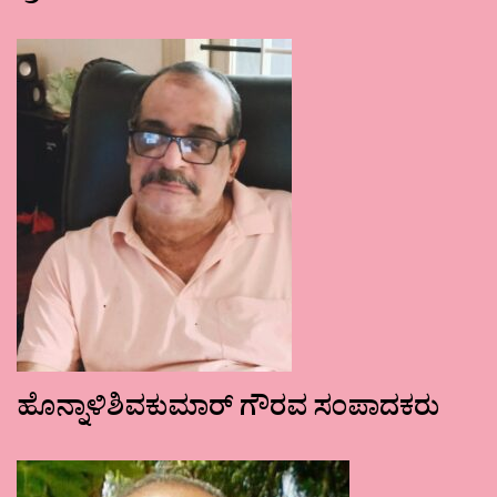
ಹೊನ್ನಾಳಿಶಿವಕುಮಾರ್ ಗೌರವ ಸಂಪಾದಕರು