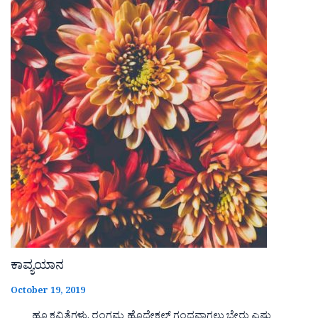
ಕಾವ್ಯಯಾನ
October 19, 2019
ಹೂ ಕವಿತೆಗಳು. ರಂಗಮ್ಮ ಹೊದೇಕಲ್ ಗಂಧವಾಗಲು ಬೇರು ಎಷ್ಟು