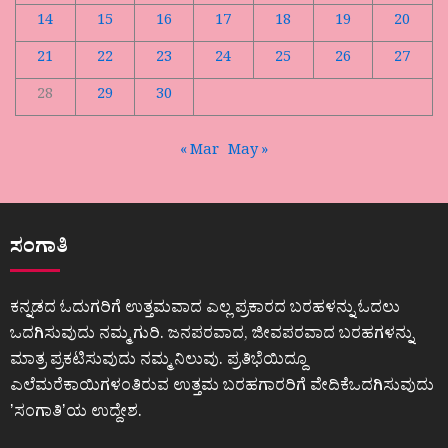
14
15
16
17
18
19
20
21
22
23
24
25
26
27
28
29
30
« Mar
May »
ಸಂಗಾತಿ
ಕನ್ನಡದ ಓದುಗರಿಗೆ ಉತ್ತಮವಾದ ಎಲ್ಲ ಪ್ರಕಾರದ ಬರಹಳನ್ನು ಓದಲು
ಒದಗಿಸುವುದು ನಮ್ಮ ಗುರಿ. ಜನಪರವಾದ, ಜೀವಪರವಾದ ಬರಹಗಳನ್ನು
ಮಾತ್ರ ಪ್ರಕಟಿಸುವುದು ನಮ್ಮ ನಿಲುವು. ಪ್ರತಿಭೆಯಿದ್ದೂ
ಎಲೆಮರೆಕಾಯಿಗಳಂತಿರುವ ಉತ್ತಮ ಬರಹಗಾರರಿಗೆ ವೇದಿಕೆಒದಗಿಸುವುದು
ʼಸಂಗಾತಿʼಯ ಉದ್ದೇಶ.