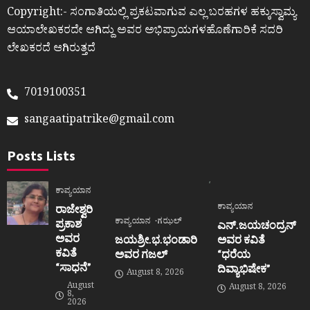
Copyright:- ಸಂಗಾತಿಯಲ್ಲಿ ಪ್ರಕಟವಾಗುವ ಎಲ್ಲ ಬರಹಗಳ ಹಕ್ಕುಸ್ವಾಮ್ಯ
ಆಯಾಲೇಖಕರದೇ ಆಗಿದ್ದು ಅವರ ಅಭಿಪ್ರಾಯಗಳಹೊಣೆಗಾರಿಕೆ ಸದರಿ
ಲೇಖಕರದೆ ಆಗಿರುತ್ತದೆ
7019100351
sangaatipatrike@gmail.com
Posts Lists
ಕಾವ್ಯಯಾನ
ಕಾವ್ಯಯಾನ
ರಾಜೇಶ್ವರಿ
ಕಾವ್ಯಯಾನ
ಗಝಲ್
ಪ್ರಕಾಶ
ಎನ್.ಜಯಚಂದ್ರನ್
ಅವರ
ಜಯಶ್ರೀ.ಭ.ಭಂಡಾರಿ
ಅವರ ಕವಿತೆ
ಕವಿತೆ
ಅವರ ಗಜಲ್
“ಧರೆಯ
“ಸಾಧನೆ”
ದಿವ್ಯಾಭಿಷೇಕ”
August 8, 2026
August
August 8, 2026
8,
2026