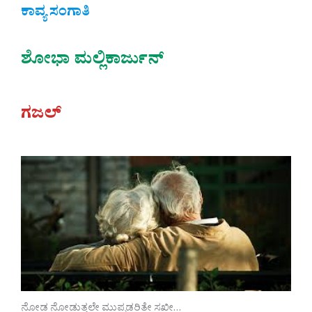
ಕಾವ್ಯ ಸಂಗಾತಿ
ಶೋಭಾ ಮಲ್ಲಿಕಾರ್ಜುನ್‌
ಗಜಲ್
ನೋಡ ನೋಡುತ್ತಲೇ ಮುಪ್ಪಡರಿತೇ ಸಖೀ…