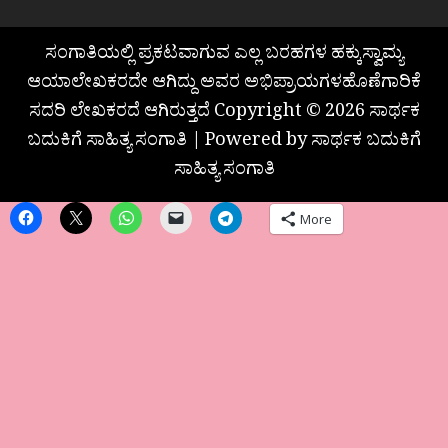
ಸಂಗಾತಿಯಲ್ಲಿ ಪ್ರಕಟವಾಗುವ ಎಲ್ಲ ಬರಹಗಳ ಹಕ್ಕುಸ್ವಾಮ್ಯ
ಆಯಾಲೇಖಕರದೇ ಆಗಿದ್ದು ಅವರ ಅಭಿಪ್ರಾಯಗಳಹೊಣೆಗಾರಿಕೆ
ಸದರಿ ಲೇಖಕರದೆ ಆಗಿರುತ್ತದೆ Copyright © 2026 ಸಾರ್ಥಕ
ಬದುಕಿಗೆ ಸಾಹಿತ್ಯ ಸಂಗಾತಿ | Powered by ಸಾರ್ಥಕ ಬದುಕಿಗೆ
ಸಾಹಿತ್ಯ ಸಂಗಾತಿ
More