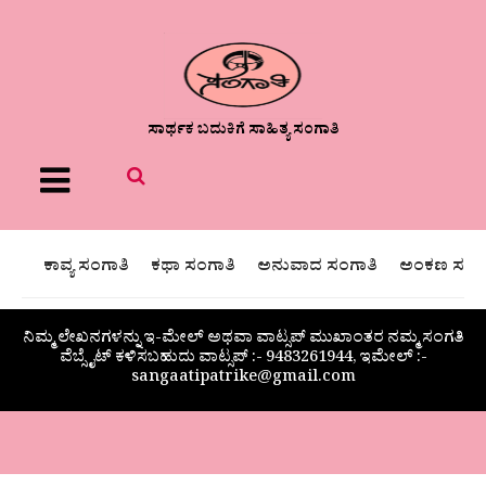
ಸಾರ್ಥಕ ಬದುಕಿಗೆ ಸಾಹಿತ್ಯ ಸಂಗಾತಿ
Menu
ಕಾವ್ಯ ಸಂಗಾತಿ
ಕಥಾ ಸಂಗಾತಿ
ಅನುವಾದ ಸಂಗಾತಿ
ಅಂಕಣ ಸಂಗಾ
ನಿಮ್ಮ ಲೇಖನಗಳನ್ನು ಇ-ಮೇಲ್ ಅಥವಾ ವಾಟ್ಸಪ್ ಮುಖಾಂತರ ನಮ್ಮ ಸಂಗತಿ
ವೆಬ್ಸೈಟ್ ಕಳಿಸಬಹುದು ವಾಟ್ಸಪ್‌ :- 9483261944, ಇಮೇಲ್ :-
sangaatipatrike@gmail.com