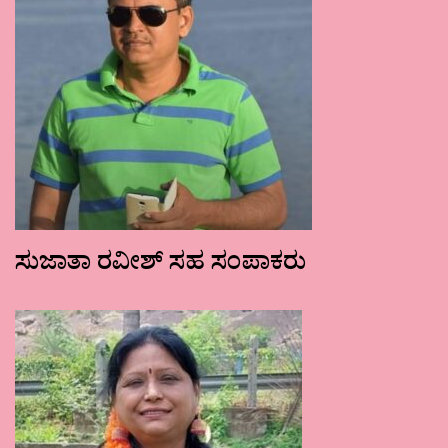
ಸುಜಾತಾ ರವೀಶ್ ಸಹ ಸಂಪಾಕರು