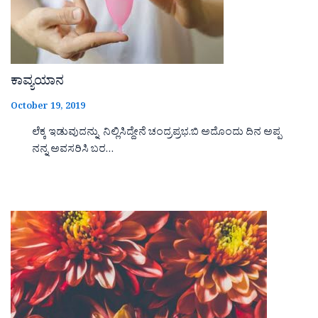
ಕಾವ್ಯಯಾನ
October 19, 2019
ಲೆಕ್ಕ ಇಡುವುದನ್ನು ನಿಲ್ಲಿಸಿದ್ದೇನೆ ಚಂದ್ರಪ್ರಭ.ಬಿ ಅದೊಂದು ದಿನ ಅಪ್ಪ
ನನ್ನ ಅವಸರಿಸಿ ಬರ…