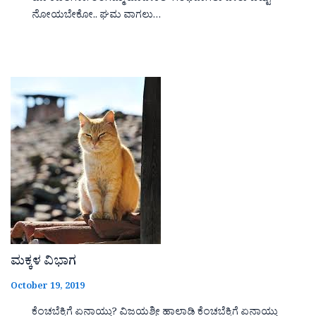
ನೋಯಬೇಕೋ.. ಘಮ ವಾಗಲು…
ಮಕ್ಕಳ ವಿಭಾಗ
October 19, 2019
ಕೆಂಚಬೆಕ್ಕಿಗೆ ಏನಾಯ್ತು? ವಿಜಯಶ್ರೀ ಹಾಲಾಡಿ ಕೆಂಚಬೆಕ್ಕಿಗೆ ಏನಾಯ್ತು