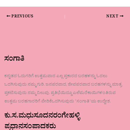
PREVIOUS
NEXT
ಸಂಗಾತಿ
ಕನ್ನಡದ ಓದುಗರಿಗೆ ಉತ್ತಮವಾದ ಎಲ್ಲ ಪ್ರಕಾರದ ಬರಹಳನ್ನು ಓದಲು
ಒದಗಿಸುವುದು ನಮ್ಮ ಗುರಿ. ಜನಪರವಾದ, ಜೀವಪರವಾದ ಬರಹಗಳನ್ನು ಮಾತ್ರ
ಪ್ರಕಟಿಸುವುದು ನಮ್ಮ ನಿಲುವು. ಪ್ರತಿಭೆಯಿದ್ದೂ ಎಲೆಮರೆಕಾಯಿಗಳಂತಿರುವ
ಉತ್ತಮ ಬರಹಗಾರರಿಗೆ ವೇದಿಕೆಒದಗಿಸುವುದು ʼಸಂಗಾತಿʼಯ ಉದ್ದೇಶ.
ಕು.ಸ.ಮಧುಸೂದನರಂಗೇಹಳ್ಳಿ
ಪ್ರಧಾನಸಂಪಾದಕರು