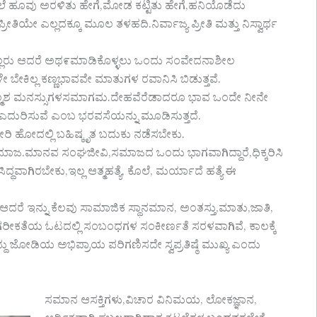
ಮೇಲೆ ಹೂವು ಅರಳಿತು ಹೇಗೆ,ಮೋಡ ಕಟ್ಟಿತು ಹೇಗೆ,ಹನಿಯೊಡೆದು
.ಪ್ರೀತಿಯೇ ಎಲ್ಲದಕ್ಕೂ ಮೂಲ ತಳಹದಿ.ನಿರ್ವಾಜ್ಯ ಪ್ರೀತಿ ಮತ್ತು ನಿಸ್ವಾರ್ಥ
್ಳಬಲ್ಲರು ಆದರೆ ಅಥ೯ಮಾಡಿಕೊಳ್ಳಲು ಒಂದು ಸಂವೇದನಾಶೀಲ
ಬೇಕಿಲ್ಲ ಕಣ್ಣಭಾವವೇ ಮಾತುಗಳ ರವಾನಿಸಿ ಬಿಡುತ್ತವೆ.
ನಿಷ್ಕಲ್ಮಶ ಮನಸ್ಸುಗಳಸಮಾಗಮ.ದೇಹವೆರೆಡಾದರೂ ಭಾವ ಒಂದೇ ನೀನೇ
 ಎದುರಿಸುವೆ ಎಂಬ ಭರವಸೆಯನ್ನು ಮೂಡಿಸುತ್ತದೆ.
ಿ ಹೋದಲ್ಲಿ ಬಹಿಷ್ಕೃತ ಬದುಕು ನಡೆಸಬೇಕು.
ಸಮಾಜ.ಮಾನವ ಸಂಘಜೀವಿ,ಸಮಾಜದ ಒಂದು ಭಾಗವಾಗಿದ್ದಾರೆ,ಧಿಕ್ಕರಿಸಿ
ಧವಾಗಿರಬೇಕು,ಇಲ್ಲ ಆತ್ಮಹತ್ಯೆ, ಕೊಲೆ, ಮರ್ಯಾದೆ ಹತ್ಯೆ ಈ
ಆದರೆ ಇನ್ನು ಕೆಲವು ಸಾಮಾಜಿಕ ಸ್ಥಾನಮಾನ, ಅಂತಸ್ತು,ಮಾತು,ಜಾತಿ,
ೀಕತೆಯ ಓಟದಲ್ಲಿ ಸಂಬಂಧಗಳ ಸಂಕೀರ್ಣತೆ ಸರಳವಾಗಿವೆ, ಕಾಲಕ್ಕೆ
ದು ಜೋಡಿಯ ಅಭಿಪ್ರಾಯ ಪರಿಗಣಿಸದೇ ಸ್ವಪ್ರತಿಷ್ಠೆ ಮುಖ್ಯ ಎಂದು
ಸಮಾನ ಆಸಕ್ತಿಗಳು,ವಿಚಾರ ವಿನಿಮಯ, ಲೋಕಜ್ಞಾನ,