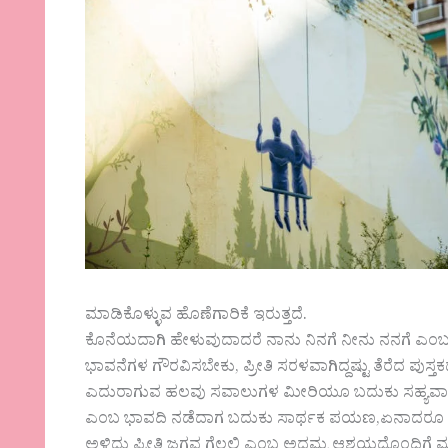
ಮಾಡಿಕೊಳ್ಳುವ ಹೊಣೆಗಾರಿಕೆ ಇರುತ್ತದೆ.
ಕೊನೆಯದಾಗಿ ಹೇಳುವುದಾದರೆ ನಾನು ನಿನಗೆ ನೀನು ನನಗೆ ಎಂಬ
ಭಾವನೆಗಳ ಗೌರವಿಸಬೇಕು, ಪ್ರೀತಿ ಸರಳವಾಗಿದ್ದಷ್ಟು ತೆರೆದ ಪುಸ್ತಕ
ಎದುರಾಗುವ ಹಲವು ಸವಾಲುಗಳ ಮೀರಿಯೂ ಬದುಕು ಸಹ್ಯವಾಗುವ
ಎಂಬ ಭಾವದಿ ನಡೆದಾಗ ಬದುಕು ಸಾರ್ಥಕ ಪಯಣ,ಏನಾದರೂ ಆ
ಅಳಿದು ಪ್ರೀತಿ ಜಗವ ಗೆಲ್ಲಲಿ ಎಂಬ ಅದಮ್ಯ ಆಶಯದೊಂದಿಗೆ ಮ