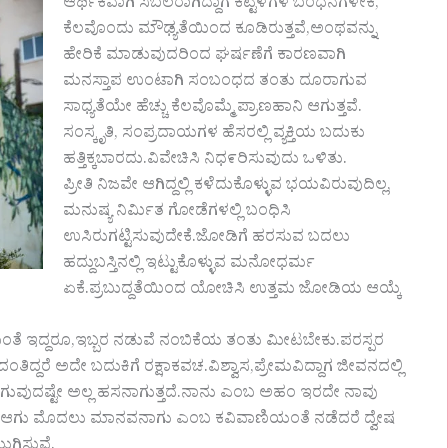
ಆರ್ಥಿಕವಾಗಿ ಸಬಲರಾಗಿದ್ದಾಗ ಕಟ್ಟಳೆಗಳ ಬಂಧನಗಳೇಕೆ,
ಕೆಲವೊಂದು ಮೌಢ್ಯತೆಯಿಂದ ಕೂಡಿರುತ್ತವೆ,ಅಂಥವನ್ನು
ಹೇರಿಕೆ ಮಾಡುವುದರಿಂದ ಘರ್ಷಣೆಗೆ ಕಾರಣವಾಗಿ
ಮನಸ್ತಾಪ ಉಂಟಾಗಿ ಸಂಬಂಧದ ತಂತು ದೂರಾಗುವ
ಸಾಧ್ಯತೆಯೇ ಹೆಚ್ಚು ಕೆಲವೊಮ್ಮೆ ಪ್ರಾಣಹಾನಿ ಆಗುತ್ತವೆ.
ಸಂಸ್ಕೃತಿ, ಸಂಪ್ರದಾಯಗಳ ಹೆಸರಲ್ಲಿ ವ್ಯಕ್ತಿಯ ಬದುಕು
ಹತ್ತಿಕ್ಕಬಾರದು.ವಿವೇಚಿಸಿ ನಿಧ೯ರಿಸುವುದು ಒಳಿತು.
ಪ್ರೀತಿ ನಿಜವೇ ಆಗಿದ್ದಲ್ಲಿ ಕಳೆದುಕೊಳ್ಳುವ ಭಯವಿರುವುದಿಲ್ಲ,
ಮನುಷ್ಯ ನಿರ್ಮಿತ ಗೋಡೆಗಳಲ್ಲಿ ಬಂಧಿಸಿ
ಉಸಿರುಗಟ್ಟಿಸುವುದೇಕೆ.ಜೋಡಿಗೆ ಹರಸುವ ಬದಲು
ಹದ್ದುಬಸ್ತಿನಲ್ಲಿ ಇಟ್ಟುಕೊಳ್ಳುವ ಮನೋಧರ್ಮ
ಏಕೆ.ಪ್ರಬುದ್ದತೆಯಿಂದ ಯೋಚಿಸಿ ಉತ್ತಮ ಜೋಡಿಯ ಆಯ್ಕೆ
ಂತೆ ಇದ್ದರೂ,ಇಬ್ಬರ ನಡುವೆ ನಂಬಿಕೆಯ ತಂತು ಮೀಟಬೇಕು.ಪರಸ್ಪರ
ದಂತಿದ್ದರೆ ಅದೇ ಬದುಕಿಗೆ ರಕ್ಷಾಕವಚ.ವಿಶ್ವಾಸ,ಪ್ರೇಮವಿದ್ದಾಗ ಜೀವನದಲ್ಲಿ
ುದಷ್ಟೇ ಅಲ್ಲ ಹಸನಾಗುತ್ತದೆ.ನಾನು ಎಂಬ ಅಹಂ ಇರದೇ ನಾವು
ಗು ಮೊದಲು ಮಾನವನಾಗು ಎಂಬ ಕವಿವಾಣಿಯಂತೆ ನಡೆದರೆ ದ್ವೇಷ
ುಗಿಸುವೆ.