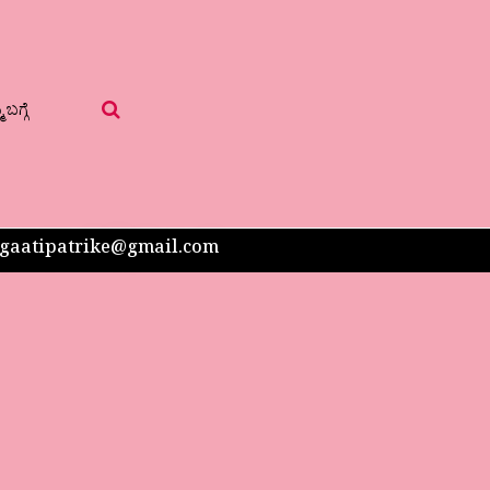
 ಬಗ್ಗೆ
 sangaatipatrike@gmail.com