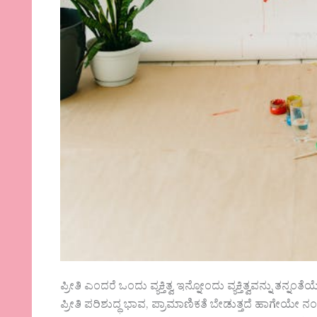
ಪ್ರೀತಿ ಎಂದರೆ ಒಂದು ವ್ಯಕ್ತಿತ್ವ ಇನ್ನೋಂದು ವ್ಯಕ್ತಿತ್ವವನ್ನು ತನ್
ಪ್ರೀತಿ ಪರಿಶುದ್ಧ ಭಾವ, ಪ್ರಾಮಾಣಿಕತೆ ಬೇಡುತ್ತದೆ ಹಾಗೇಯೇ