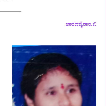
—————-
ಶಾರದಜೈರಾಂ.ಬಿ