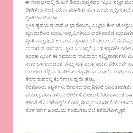
ಈ ಸಂದರ್ಭದಲ್ಲಿ ಜಿ.ಎಸ್.ಶಿವರುದ್ರಪ್ಪನವರ “ಪ್ರೀತಿ ಇಲ್ಲದ 
ಕೆಳಗಿಳಿದು ನೆಲಕ್ಕೆ ಹಸಿರು ಮೂಡಿತು ಹೇಗೆ ಎಂದು ಪ್ರಶ್ನಿಸುತ್ತಾರೆ
ಪ್ರೀತಿ ಬದುಕಿನ ಬಲ.
ಪ್ರೀತಿ ಹೃದಯದ ಭಾಷೆ,ಆ ಭಾಷೆಯನ್ನು ಎಲ್ಲರೂ ಕೇಳಿಸಿಕೊಳ
ಹೃದಯದಿಂದ ಮಾತ್ರ ಸಾಧ್ಯ.ಪ್ರೀತಿಯು ಅರ್ಥವಾದೆಡೆ ಮಾತುಗಳೇ 
ಪ್ರೀತಿ ಎನ್ನುವುದು ಆರಾಧನೆ, ಶೃಂಗಾರ ರಸಿಕತೆಯು ಹೌದು 
ನಾನಾಗುವ ಭಾವವದು.ಪ್ರೀತಿ ಒಂದಿದ್ದರೆ ಎಂಥ ಕಷ್ಟಗಳೇ ಬರಲಿ
ಇಂತಹ ಪ್ರೀತಿಗೆ ಈ ಸಮಾಜದ ಸಾವಿರಾರೂ ಕಟ್ಟುಪಾಡುಗಳು ಮೀರ
ನಾವು ಒಳಗೊಂಡಂತೆ, ನಮ್ಮ ಸುತ್ತ ಮುತ್ತ ಇರುವ ಪರಿಸರವೇ 
ಬದುಕಲು ಗಟ್ಟಿ ಎದೆಗಾರಿಕೆ ಸಂಕಷ್ಟಗಳ ಸರಮಾಲೆ ಎದುರಿಸಲು ಸಿದ್
ತೆರನಾದುದರಲ್ಲಿ ಕೊನೆಗಾಣುವುದೇ ಹೆಚ್ಚು.
ಕೆಲವೊಂದು ಕಟ್ಟಳೆಗಳು ಜೀವನದ ಭದ್ರತೆಗೆಂದೆ ರೂಪಿತವಾಗಿವೇ 
ವಯಸ್ಸು,ವಣ೯ಗಳೆಂಬ ಬೇಲಿಗಳಿವೆ.ಆಧುನಿಕರಣವಾದಂತೆ ನಾಗರ
ತಕ್ಕಂತೆ ಹೊಂದಿಕೊಳ್ಳದೇ ಗೊಡ್ಡು ಸಂಪ್ರದಾಯಗಳಿಗೆ ಜೋತುಬಿದ್
ವತಿ೯ಸಿದಾಗ ಹಿರಿಮೆಯ ಗರಿಮೆಗಳು ಬೆಲೆ ಕಳೆದುಕೊಳ್ಳುತ್ತಿವೆ.