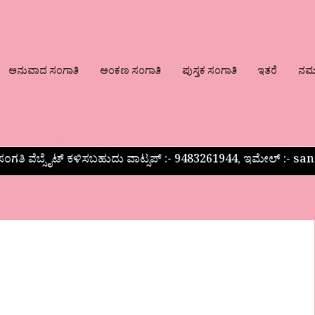
ಅನುವಾದ ಸಂಗಾತಿ
ಅಂಕಣ ಸಂಗಾತಿ
ಪುಸ್ತಕ ಸಂಗಾತಿ
ಇತರೆ
ನಮ್ಮ
ಂಗತಿ ವೆಬ್ಸೈಟ್ ಕಳಿಸಬಹುದು ವಾಟ್ಸಪ್‌ :- 9483261944, ಇಮೇಲ್ :-