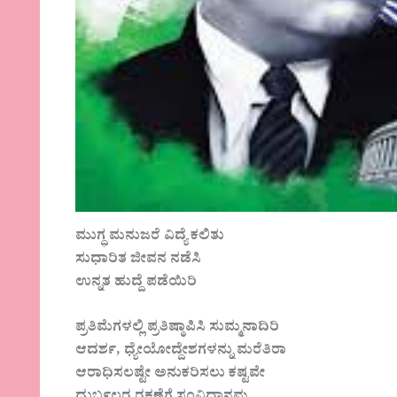
ಮುಗ್ಧ ಮನುಜರೆ ವಿದ್ಯೆ ಕಲಿತು
ಸುಧಾರಿತ ಜೀವನ ನಡೆಸಿ
ಉನ್ನತ ಹುದ್ದೆ ಪಡೆಯಿರಿ
ಪ್ರತಿಮೆಗಳಲ್ಲಿ ಪ್ರತಿಷ್ಠಾಪಿಸಿ ಸುಮ್ಮನಾದಿರಿ
ಆದರ್ಶ, ಧ್ಯೇಯೋದ್ದೇಶಗಳನ್ನು ಮರೆತಿರಾ
ಆರಾಧಿಸಲಷ್ಟೇ ಅನುಕರಿಸಲು ಕಷ್ಟವೇ