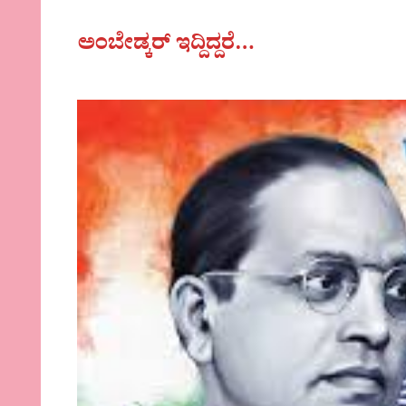
ಅಂಬೇಡ್ಕರ್ ಇದ್ದಿದ್ದರೆ…‌