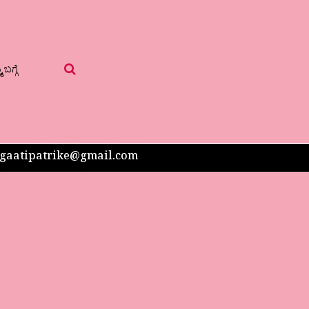
 ಬಗ್ಗೆ
 sangaatipatrike@gmail.com