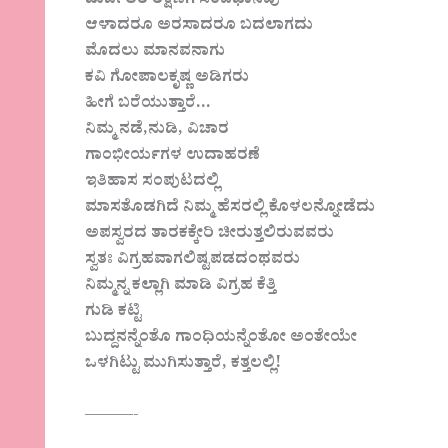
ದುರ್ಬಲರ ರಕ್ಷಣೆಗೆ ಸಂವಿಧಾನವು
ಆಳಾದರೂ ಅರಸಾದರೂ ಬದಲಾಗದು
ಮೊದಲು ಮಾನವನಾಗು
ಕವಿ ಗೋಪಾಲಕೃಷ್ಣ ಅಡಿಗರು
ಹೀಗೆ ಬರೆಯುತ್ತಾರೆ…
ನಿಮ್ಮ ನಡೆ,ನುಡಿ, ವಿಚಾರ
ಗಾಂಭೀರ್ಯಗಳ ಉದಾಹರಣೆ
ಇತಿಹಾಸ ಸಂಪುಟದಲ್ಲಿ
ಮಾಸತೊಡಗಿದೆ ನಿಮ್ಮ ಹೆಸರಲ್ಲಿ ಕೊಳಲನ್ನೋಡೆದು
ಅಪಸ್ವರದ ತಾರಕಕ್ಕೇರಿ ಚೀರುತ್ತಲಿರುವವರು
ಸ್ವತಃ ವಿಗ್ರಹವಾಗಲಿಷ್ಟಪಡದಂಥವರು
ನಿಮ್ಮನ್ನ ಕಲ್ಲಾಗಿ ಮಾಡಿ ವಿಗ್ರಹ ಕೆತ್ತಿ
ಗುಡಿ ಕಟ್ಟಿ
ಬುದ್ದನನ್ನೆಂತೊ ಗಾಂಧಿಯನ್ನೆಂತೋ ಅಂತೇಯೇ
ಒಳಗಿಟ್ಟು ಮುಗಿಸುತ್ತಾರೆ, ಕತ್ತಲಲ್ಲಿ!
———-