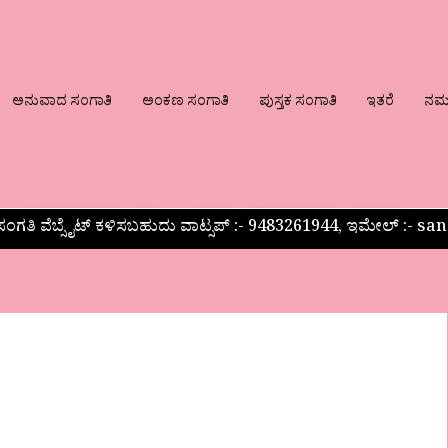
ಅನುವಾದ ಸಂಗಾತಿ
ಅಂಕಣ ಸಂಗಾತಿ
ಪುಸ್ತಕ ಸಂಗಾತಿ
ಇತರೆ
ನಮ್ಮ
ಂಗತಿ ವೆಬ್ಸೈಟ್ ಕಳಿಸಬಹುದು ವಾಟ್ಸಪ್‌ :- 9483261944, ಇಮೇಲ್ :-