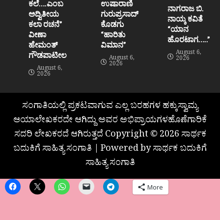
ಕಲೆ….ಎಂಬ
ಉಷಾರಾಣಿ
ನಾಗರಾಜ ಬಿ.
ಅದ್ವಿತೀಯ
ಗುರುಪ್ರಸಾದ್
ನಾಯ್ಕ ಕವಿತೆ
ಕಲಾ ರಚನೆ”‌
ಕೊಡಗು
“ಯಾನ
ವೀಣಾ
“ಹಾರಿತು
ಹೊರಟಾಗ…..”
ಹೇಮಂತ್‌
ವಿಮಾನ”
August 6,
ಗೌಡಪಾಟೀಲ
August 6,
2026
2026
August 6,
2026
ಸಂಗಾತಿಯಲ್ಲಿ ಪ್ರಕಟವಾಗುವ ಎಲ್ಲ ಬರಹಗಳ ಹಕ್ಕುಸ್ವಾಮ್ಯ
ಆಯಾಲೇಖಕರದೇ ಆಗಿದ್ದು ಅವರ ಅಭಿಪ್ರಾಯಗಳಹೊಣೆಗಾರಿಕೆ
ಸದರಿ ಲೇಖಕರದೆ ಆಗಿರುತ್ತದೆ Copyright © 2026 ಸಾರ್ಥಕ
ಬದುಕಿಗೆ ಸಾಹಿತ್ಯ ಸಂಗಾತಿ | Powered by ಸಾರ್ಥಕ ಬದುಕಿಗೆ
ಸಾಹಿತ್ಯ ಸಂಗಾತಿ
More