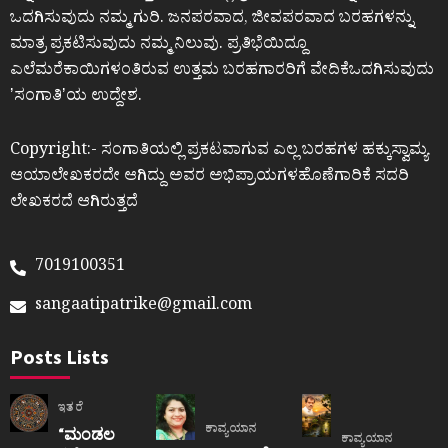
ಒದಗಿಸುವುದು ನಮ್ಮ ಗುರಿ. ಜನಪರವಾದ, ಜೀವಪರವಾದ ಬರಹಗಳನ್ನು
ಮಾತ್ರ ಪ್ರಕಟಿಸುವುದು ನಮ್ಮ ನಿಲುವು. ಪ್ರತಿಭೆಯಿದ್ದೂ
ಎಲೆಮರೆಕಾಯಿಗಳಂತಿರುವ ಉತ್ತಮ ಬರಹಗಾರರಿಗೆ ವೇದಿಕೆಒದಗಿಸುವುದು
ʼಸಂಗಾತಿʼಯ ಉದ್ದೇಶ.
Copyright:- ಸಂಗಾತಿಯಲ್ಲಿ ಪ್ರಕಟವಾಗುವ ಎಲ್ಲ ಬರಹಗಳ ಹಕ್ಕುಸ್ವಾಮ್ಯ
ಆಯಾಲೇಖಕರದೇ ಆಗಿದ್ದು ಅವರ ಅಭಿಪ್ರಾಯಗಳಹೊಣೆಗಾರಿಕೆ ಸದರಿ
ಲೇಖಕರದೆ ಆಗಿರುತ್ತದೆ
7019100351
sangaatipatrike@gmail.com
Posts Lists
ಇತರೆ
ಕಾವ್ಯಯಾನ
“ಮಂಡಲ
ಕಾವ್ಯಯಾನ