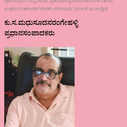
ಪ್ರಕಟಿಸುವುದು ನಮ್ಮ ನಿಲುವು. ಪ್ರತಿಭೆಯಿದ್ದೂ ಎಲೆಮರೆಕಾಯಿಗಳಂತಿರುವ
ಉತ್ತಮ ಬರಹಗಾರರಿಗೆ ವೇದಿಕೆಒದಗಿಸುವುದು ʼಸಂಗಾತಿʼಯ ಉದ್ದೇಶ.
ಕು.ಸ.ಮಧುಸೂದನರಂಗೇಹಳ್ಳಿ
ಪ್ರಧಾನಸಂಪಾದಕರು