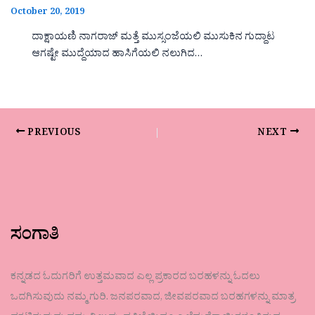
October 20, 2019
ದಾಕ್ಷಾಯಣಿ ನಾಗರಾಜ್ ಮತ್ತೆ ಮುಸ್ಸಂಜೆಯಲಿ ಮುಸುಕಿನ ಗುದ್ದಾಟ
ಆಗಷ್ಟೇ ಮುದ್ದೆಯಾದ ಹಾಸಿಗೆಯಲಿ ನಲುಗಿದ…
PREVIOUS
NEXT
ಸಂಗಾತಿ
ಕನ್ನಡದ ಓದುಗರಿಗೆ ಉತ್ತಮವಾದ ಎಲ್ಲ ಪ್ರಕಾರದ ಬರಹಳನ್ನು ಓದಲು
ಒದಗಿಸುವುದು ನಮ್ಮ ಗುರಿ. ಜನಪರವಾದ, ಜೀವಪರವಾದ ಬರಹಗಳನ್ನು ಮಾತ್ರ