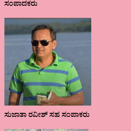
ಸಂಪಾದಕರು
ಸುಜಾತಾ ರವೀಶ್ ಸಹ ಸಂಪಾಕರು