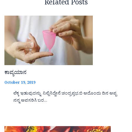
Related Posts
ಕಾವ್ಯಯಾನ
October 19, 2019
ಲೆಕ್ಕ ಇಡುವುದನ್ನು ನಿಲ್ಲಿಸಿದ್ದೇನೆ ಚಂದ್ರಪ್ರಭ.ಬಿ ಅದೊಂದು ದಿನ ಅಪ್ಪ
ನನ್ನ ಅವಸರಿಸಿ ಬರ…