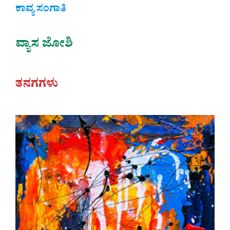
ಕಾವ್ಯ ಸಂಗಾತಿ
ವ್ಯಾಸ ಜೋಶಿ
ತನಗಗಳು