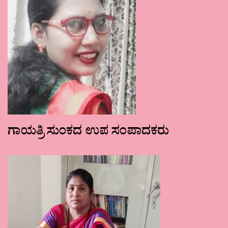
ಗಾಯತ್ರಿ ಸುಂಕದ ಉಪ ಸಂಪಾದಕರು