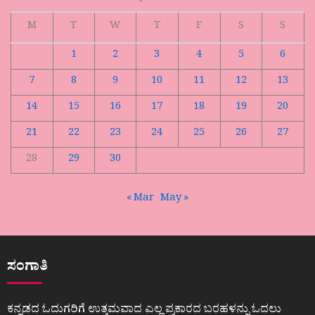
M
T
W
T
F
S
S
1
2
3
4
5
6
7
8
9
10
11
12
13
14
15
16
17
18
19
20
21
22
23
24
25
26
27
28
29
30
« Mar
May »
ಸಂಗಾತಿ
ಕನ್ನಡದ ಓದುಗರಿಗೆ ಉತ್ತಮವಾದ ಎಲ್ಲ ಪ್ರಕಾರದ ಬರಹಳನ್ನು ಓದಲು