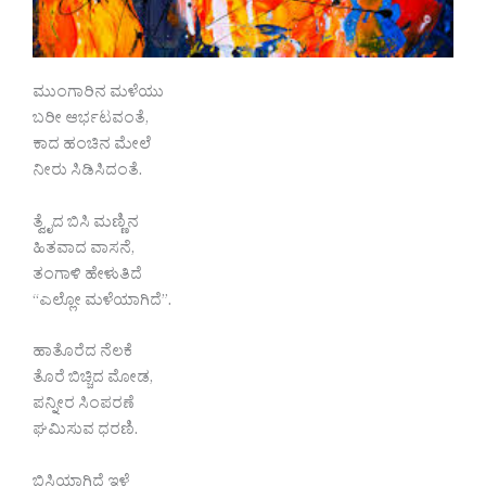
ಮುಂಗಾರಿನ ಮಳೆಯು
ಬರೀ ಆರ್ಭಟವಂತೆ,
ಕಾದ ಹಂಚಿನ ಮೇಲೆ
ನೀರು ಸಿಡಿಸಿದಂತೆ.
ತ್ವೈದ ಬಿಸಿ ಮಣ್ಣಿನ
ಹಿತವಾದ ವಾಸನೆ,
ತಂಗಾಳಿ ಹೇಳುತಿದೆ
“ಎಲ್ಲೋ ಮಳೆಯಾಗಿದೆ”.
ಹಾತೊರೆದ ನೆಲಕೆ
ತೊರೆ ಬಿಚ್ಚಿದ ಮೋಡ,
ಪನ್ನೀರ ಸಿಂಪರಣೆ
ಘಮಿಸುವ ಧರಣಿ.
ಬಿಸಿಯಾಗಿದೆ ಇಳೆ