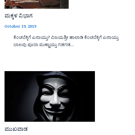
ಮಕ್ಕಳ ವಿಭಾಗ
October 19, 2019
ಕೆಂಚಬೆಕ್ಕಿಗೆ ಏನಾಯ್ತು? ವಿಜಯಶ್ರೀ ಹಾಲಾಡಿ ಕೆಂಚಬೆಕ್ಕಿಗೆ ಏನಾಯ್ತು
ಬಾಲವು ಪೂರಾ ಮಣ್ಣಾಯ್ತು ಗಡಗಡ…
ಮುಖವಾಡ