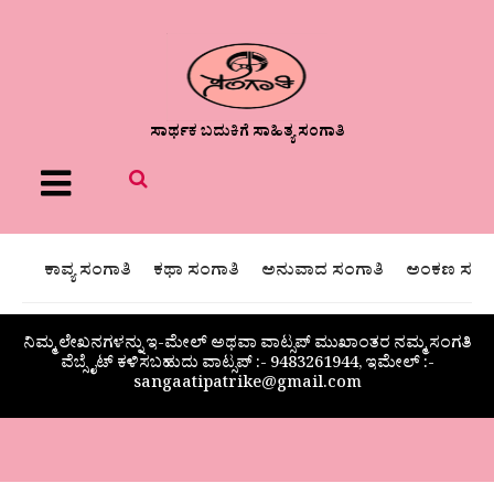
ಸಾರ್ಥಕ ಬದುಕಿಗೆ ಸಾಹಿತ್ಯ ಸಂಗಾತಿ
Menu
ಕಾವ್ಯ ಸಂಗಾತಿ
ಕಥಾ ಸಂಗಾತಿ
ಅನುವಾದ ಸಂಗಾತಿ
ಅಂಕಣ ಸಂಗಾ
ನಿಮ್ಮ ಲೇಖನಗಳನ್ನು ಇ-ಮೇಲ್ ಅಥವಾ ವಾಟ್ಸಪ್ ಮುಖಾಂತರ ನಮ್ಮ ಸಂಗತಿ
ವೆಬ್ಸೈಟ್ ಕಳಿಸಬಹುದು ವಾಟ್ಸಪ್‌ :- 9483261944, ಇಮೇಲ್ :-
sangaatipatrike@gmail.com