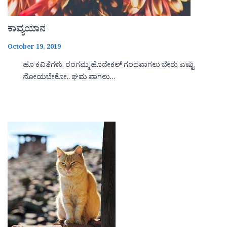
ಕಾವ್ಯಯಾನ
October 19, 2019
ಹೂ ಕವಿತೆಗಳು. ರಂಗಮ್ಮ ಹೊದೇಕಲ್ ಗಂಧವಾಗಲು ಬೇರು ಎಷ್ಟು
ನೋಯಬೇಕೋ.. ಘಮ ವಾಗಲು…