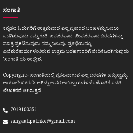
ಸಂಗಾತಿ
ಕನ್ನಡದ ಓದುಗರಿಗೆ ಉತ್ತಮವಾದ ಎಲ್ಲ ಪ್ರಕಾರದ ಬರಹಳನ್ನು ಓದಲು
ಒದಗಿಸುವುದು ನಮ್ಮ ಗುರಿ. ಜನಪರವಾದ, ಜೀವಪರವಾದ ಬರಹಗಳನ್ನು
ಮಾತ್ರ ಪ್ರಕಟಿಸುವುದು ನಮ್ಮ ನಿಲುವು. ಪ್ರತಿಭೆಯಿದ್ದೂ
ಎಲೆಮರೆಕಾಯಿಗಳಂತಿರುವ ಉತ್ತಮ ಬರಹಗಾರರಿಗೆ ವೇದಿಕೆಒದಗಿಸುವುದು
ʼಸಂಗಾತಿʼಯ ಉದ್ದೇಶ.
Copyright:- ಸಂಗಾತಿಯಲ್ಲಿ ಪ್ರಕಟವಾಗುವ ಎಲ್ಲ ಬರಹಗಳ ಹಕ್ಕುಸ್ವಾಮ್ಯ
ಆಯಾಲೇಖಕರದೇ ಆಗಿದ್ದು ಅವರ ಅಭಿಪ್ರಾಯಗಳಹೊಣೆಗಾರಿಕೆ ಸದರಿ
ಲೇಖಕರದೆ ಆಗಿರುತ್ತದೆ
7019100351
sangaatipatrike@gmail.com