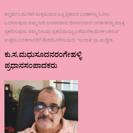
ಕನ್ನಡದ ಓದುಗರಿಗೆ ಉತ್ತಮವಾದ ಎಲ್ಲ ಪ್ರಕಾರದ ಬರಹಳನ್ನು ಓದಲು
ಒದಗಿಸುವುದು ನಮ್ಮ ಗುರಿ. ಜನಪರವಾದ, ಜೀವಪರವಾದ ಬರಹಗಳನ್ನು ಮಾತ್ರ
ಪ್ರಕಟಿಸುವುದು ನಮ್ಮ ನಿಲುವು. ಪ್ರತಿಭೆಯಿದ್ದೂ ಎಲೆಮರೆಕಾಯಿಗಳಂತಿರುವ
ಉತ್ತಮ ಬರಹಗಾರರಿಗೆ ವೇದಿಕೆಒದಗಿಸುವುದು ʼಸಂಗಾತಿʼಯ ಉದ್ದೇಶ.
ಕು.ಸ.ಮಧುಸೂದನರಂಗೇಹಳ್ಳಿ
ಪ್ರಧಾನಸಂಪಾದಕರು