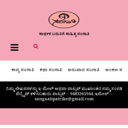
ಸಾರ್ಥಕ ಬದುಕಿಗೆ ಸಾಹಿತ್ಯ ಸಂಗಾತಿ
Menu
ಕಾವ್ಯ ಸಂಗಾತಿ
ಕಥಾ ಸಂಗಾತಿ
ಅನುವಾದ ಸಂಗಾತಿ
ಅಂಕಣ ಸಂಗಾ
ನಿಮ್ಮ ಲೇಖನಗಳನ್ನು ಇ-ಮೇಲ್ ಅಥವಾ ವಾಟ್ಸಪ್ ಮುಖಾಂತರ ನಮ್ಮ ಸಂಗತಿ
ವೆಬ್ಸೈಟ್ ಕಳಿಸಬಹುದು ವಾಟ್ಸಪ್‌ :- 9483261944, ಇಮೇಲ್ :-
sangaatipatrike@gmail.com