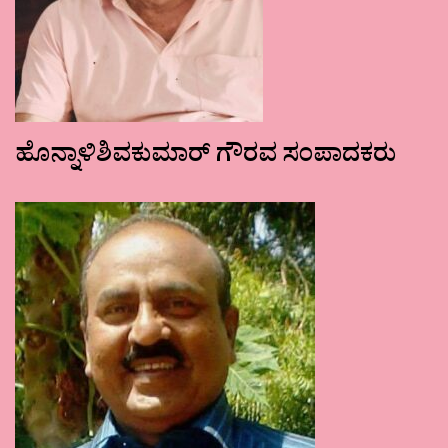
ಹೊನ್ನಾಳಿಶಿವಕುಮಾರ್ ಗೌರವ ಸಂಪಾದಕರು