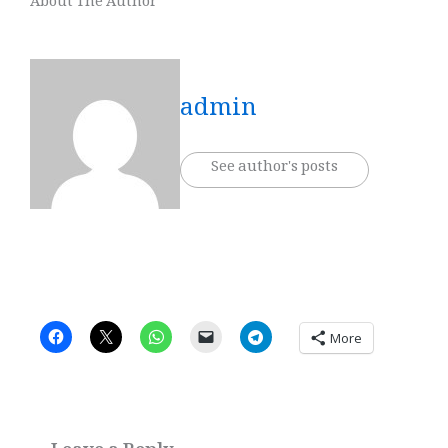
About The Author
admin
See author's posts
More