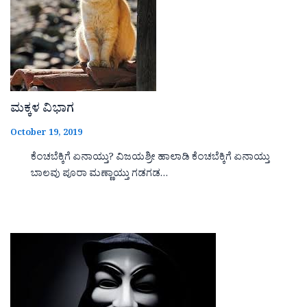
ಮಕ್ಕಳ ವಿಭಾಗ
October 19, 2019
ಕೆಂಚಬೆಕ್ಕಿಗೆ ಏನಾಯ್ತು? ವಿಜಯಶ್ರೀ ಹಾಲಾಡಿ ಕೆಂಚಬೆಕ್ಕಿಗೆ ಏನಾಯ್ತು
ಬಾಲವು ಪೂರಾ ಮಣ್ಣಾಯ್ತು ಗಡಗಡ…