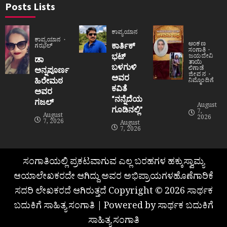
Posts Lists
ಕಾವ್ಯಯಾನ
ಕಾವ್ಯಯಾನ
ಅಂಕಣ
ಕಾರ್ತಿಕ್
ಗಝಲ್
ಸಂಗಾತಿ
ಭಟ್
ಜಯದೇವಿ
ಡಾ
ತಾಯಿ
ಬಳಗುಳಿ
ಲಿಗಾಡೆ
ಅನ್ನಪೂರ್ಣ
ಜೀವನ
ಅವರ
ಹಿರೇಮಠ
ನಿಮ್ಮೊಂದಿಗೆ
ಕವಿತೆ
ಅವರ
“ನನ್ನೆದೆಯ
ಗಜಲ್
August
ಗೂಡಿನಲ್ಲಿ”
7,
August
2026
7, 2026
August
7, 2026
ಸಂಗಾತಿಯಲ್ಲಿ ಪ್ರಕಟವಾಗುವ ಎಲ್ಲ ಬರಹಗಳ ಹಕ್ಕುಸ್ವಾಮ್ಯ
ಆಯಾಲೇಖಕರದೇ ಆಗಿದ್ದು ಅವರ ಅಭಿಪ್ರಾಯಗಳಹೊಣೆಗಾರಿಕೆ
ಸದರಿ ಲೇಖಕರದೆ ಆಗಿರುತ್ತದೆ Copyright © 2026 ಸಾರ್ಥಕ
ಬದುಕಿಗೆ ಸಾಹಿತ್ಯ ಸಂಗಾತಿ | Powered by ಸಾರ್ಥಕ ಬದುಕಿಗೆ
ಸಾಹಿತ್ಯ ಸಂಗಾತಿ