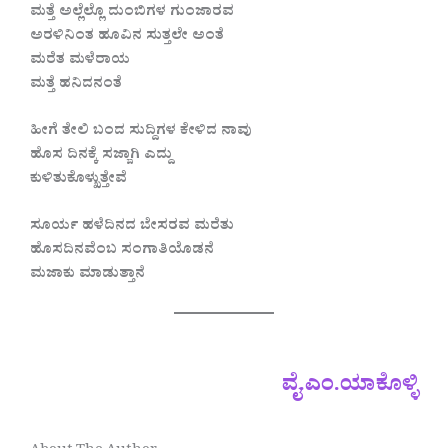
ಮತ್ತೆ ಅಲ್ಲೆಲ್ಲೊ ದುಂಬಿಗಳ ಗುಂಜಾರವ
ಅರಳಿನಿಂತ ಹೂವಿನ ಸುತ್ತಲೇ ಅಂತೆ
ಮರೆತ ಮಳೆರಾಯ
ಮತ್ತೆ ಹನಿದನಂತೆ
ಹೀಗೆ ತೇಲಿ ಬಂದ ಸುದ್ದಿಗಳ ಕೇಳಿದ ನಾವು
ಹೊಸ ದಿನಕ್ಕೆ ಸಜ್ಜಾಗಿ ಎದ್ದು
ಕುಳಿತುಕೊಳ್ಖುತ್ತೇವೆ
ಸೂರ್ಯ ಹಳೆದಿನದ ಬೇಸರವ ಮರೆತು
ಹೊಸದಿನವೆಂಬ ಸಂಗಾತಿಯೊಡನೆ
ಮಜಾಕು ಮಾಡುತ್ತಾನೆ
ವೈ.ಎಂ.ಯಾಕೊಳ್ಳಿ