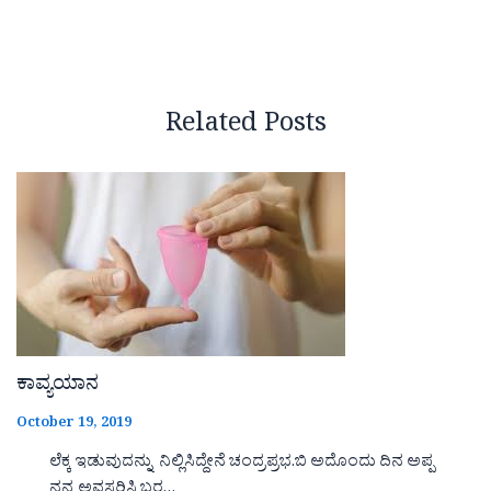
Related Posts
ಕಾವ್ಯಯಾನ
October 19, 2019
ಲೆಕ್ಕ ಇಡುವುದನ್ನು ನಿಲ್ಲಿಸಿದ್ದೇನೆ ಚಂದ್ರಪ್ರಭ.ಬಿ ಅದೊಂದು ದಿನ ಅಪ್ಪ
ನನ್ನ ಅವಸರಿಸಿ ಬರ…