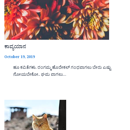
ಕಾವ್ಯಯಾನ
October 19, 2019
ಹೂ ಕವಿತೆಗಳು. ರಂಗಮ್ಮ ಹೊದೇಕಲ್ ಗಂಧವಾಗಲು ಬೇರು ಎಷ್ಟು
ನೋಯಬೇಕೋ.. ಘಮ ವಾಗಲು…