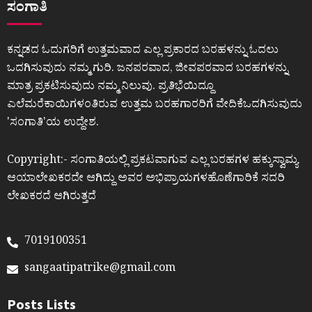
ಸಂಗಾತಿ
ಕನ್ನಡದ ಓದುಗರಿಗೆ ಉತ್ತಮವಾದ ಎಲ್ಲ ಪ್ರಕಾರದ ಬರಹಳನ್ನು ಓದಲು
ಒದಗಿಸುವುದು ನಮ್ಮ ಗುರಿ. ಜನಪರವಾದ, ಜೀವಪರವಾದ ಬರಹಗಳನ್ನು
ಮಾತ್ರ ಪ್ರಕಟಿಸುವುದು ನಮ್ಮ ನಿಲುವು. ಪ್ರತಿಭೆಯಿದ್ದೂ
ಎಲೆಮರೆಕಾಯಿಗಳಂತಿರುವ ಉತ್ತಮ ಬರಹಗಾರರಿಗೆ ವೇದಿಕೆಒದಗಿಸುವುದು
ʼಸಂಗಾತಿʼಯ ಉದ್ದೇಶ.
Copyright:- ಸಂಗಾತಿಯಲ್ಲಿ ಪ್ರಕಟವಾಗುವ ಎಲ್ಲ ಬರಹಗಳ ಹಕ್ಕುಸ್ವಾಮ್ಯ
ಆಯಾಲೇಖಕರದೇ ಆಗಿದ್ದು ಅವರ ಅಭಿಪ್ರಾಯಗಳಹೊಣೆಗಾರಿಕೆ ಸದರಿ
ಲೇಖಕರದೆ ಆಗಿರುತ್ತದೆ
7019100351
sangaatipatrike@gmail.com
Posts Lists