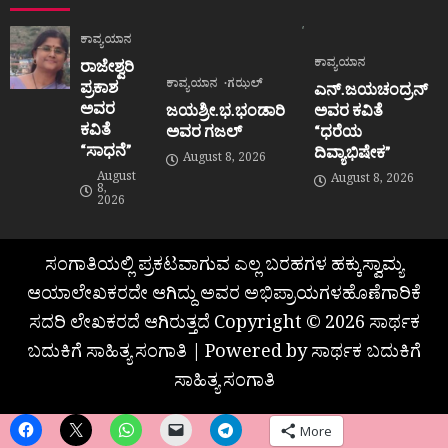
ಕಾವ್ಯಯಾನ
ಕಾವ್ಯಯಾನ
ರಾಜೇಶ್ವರಿ
ಕಾವ್ಯಯಾನ
ಗಝಲ್
ಪ್ರಕಾಶ
ಎನ್.ಜಯಚಂದ್ರನ್
ಅವರ
ಜಯಶ್ರೀ.ಭ.ಭಂಡಾರಿ
ಅವರ ಕವಿತೆ
ಕವಿತೆ
ಅವರ ಗಜಲ್
“ಧರೆಯ
“ಸಾಧನೆ”
ದಿವ್ಯಾಭಿಷೇಕ”
August 8, 2026
August
August 8, 2026
8,
2026
ಸಂಗಾತಿಯಲ್ಲಿ ಪ್ರಕಟವಾಗುವ ಎಲ್ಲ ಬರಹಗಳ ಹಕ್ಕುಸ್ವಾಮ್ಯ
ಆಯಾಲೇಖಕರದೇ ಆಗಿದ್ದು ಅವರ ಅಭಿಪ್ರಾಯಗಳಹೊಣೆಗಾರಿಕೆ
ಸದರಿ ಲೇಖಕರದೆ ಆಗಿರುತ್ತದೆ Copyright © 2026 ಸಾರ್ಥಕ
ಬದುಕಿಗೆ ಸಾಹಿತ್ಯ ಸಂಗಾತಿ | Powered by ಸಾರ್ಥಕ ಬದುಕಿಗೆ
ಸಾಹಿತ್ಯ ಸಂಗಾತಿ
More