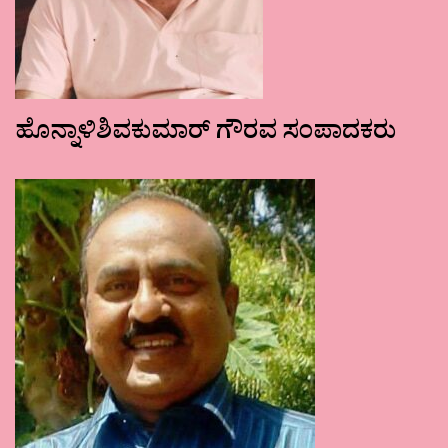
ಹೊನ್ನಾಳಿಶಿವಕುಮಾರ್ ಗೌರವ ಸಂಪಾದಕರು