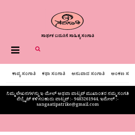
ಸಾರ್ಥಕ ಬದುಕಿಗೆ ಸಾಹಿತ್ಯ ಸಂಗಾತಿ
Menu
ಕಾವ್ಯ ಸಂಗಾತಿ
ಕಥಾ ಸಂಗಾತಿ
ಅನುವಾದ ಸಂಗಾತಿ
ಅಂಕಣ ಸಂಗಾ
ನಿಮ್ಮ ಲೇಖನಗಳನ್ನು ಇ-ಮೇಲ್ ಅಥವಾ ವಾಟ್ಸಪ್ ಮುಖಾಂತರ ನಮ್ಮ ಸಂಗತಿ
ವೆಬ್ಸೈಟ್ ಕಳಿಸಬಹುದು ವಾಟ್ಸಪ್‌ :- 9483261944, ಇಮೇಲ್ :-
sangaatipatrike@gmail.com