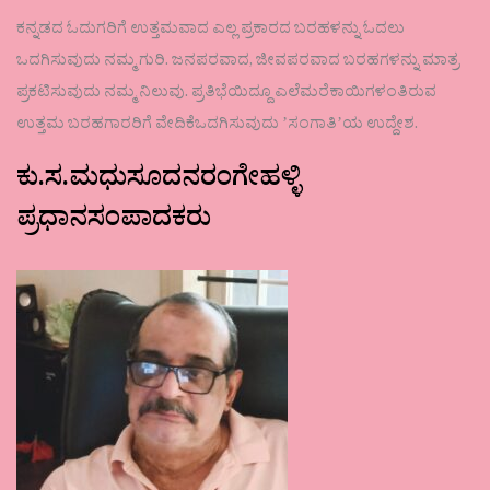
ಕನ್ನಡದ ಓದುಗರಿಗೆ ಉತ್ತಮವಾದ ಎಲ್ಲ ಪ್ರಕಾರದ ಬರಹಳನ್ನು ಓದಲು
ಒದಗಿಸುವುದು ನಮ್ಮ ಗುರಿ. ಜನಪರವಾದ, ಜೀವಪರವಾದ ಬರಹಗಳನ್ನು ಮಾತ್ರ
ಪ್ರಕಟಿಸುವುದು ನಮ್ಮ ನಿಲುವು. ಪ್ರತಿಭೆಯಿದ್ದೂ ಎಲೆಮರೆಕಾಯಿಗಳಂತಿರುವ
ಉತ್ತಮ ಬರಹಗಾರರಿಗೆ ವೇದಿಕೆಒದಗಿಸುವುದು ʼಸಂಗಾತಿʼಯ ಉದ್ದೇಶ.
ಕು.ಸ.ಮಧುಸೂದನರಂಗೇಹಳ್ಳಿ
ಪ್ರಧಾನಸಂಪಾದಕರು