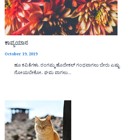
ಕಾವ್ಯಯಾನ
October 19, 2019
ಹೂ ಕವಿತೆಗಳು. ರಂಗಮ್ಮ ಹೊದೇಕಲ್ ಗಂಧವಾಗಲು ಬೇರು ಎಷ್ಟು
ನೋಯಬೇಕೋ.. ಘಮ ವಾಗಲು…