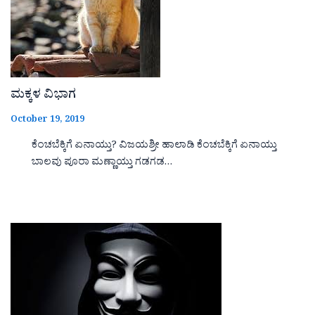
ಮಕ್ಕಳ ವಿಭಾಗ
October 19, 2019
ಕೆಂಚಬೆಕ್ಕಿಗೆ ಏನಾಯ್ತು? ವಿಜಯಶ್ರೀ ಹಾಲಾಡಿ ಕೆಂಚಬೆಕ್ಕಿಗೆ ಏನಾಯ್ತು
ಬಾಲವು ಪೂರಾ ಮಣ್ಣಾಯ್ತು ಗಡಗಡ…