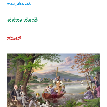
ಕಾವ್ಯ ಸಂಗಾತಿ
ವನಜಾ ಜೋಶಿ
ಗಜಲ್