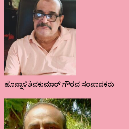
ಹೊನ್ನಾಳಿಶಿವಕುಮಾರ್ ಗೌರವ ಸಂಪಾದಕರು