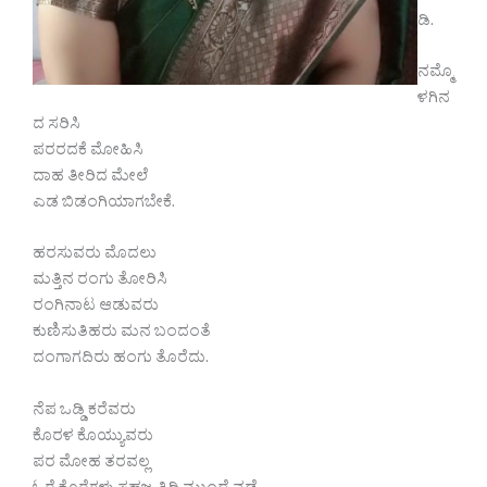
ಡಿ.
ನಮ್ಮೊ
ಳಗಿನ
ದ ಸರಿಸಿ
ಪರರದಕೆ ಮೋಹಿಸಿ
ದಾಹ ತೀರಿದ ಮೇಲೆ
ಎಡ ಬಿಡಂಗಿಯಾಗಬೇಕೆ.
ಹರಸುವರು ಮೊದಲು
ಮತ್ತಿನ ರಂಗು ತೋರಿಸಿ
ರಂಗಿನಾಟ ಆಡುವರು
ಕುಣಿಸುತಿಹರು ಮನ ಬಂದಂತೆ
ದಂಗಾಗದಿರು ಹಂಗು ತೊರೆದು.
ನೆಪ ಒಡ್ಡಿ ಕರೆವರು
ಕೊರಳ ಕೊಯ್ಯುವರು
ಪರ ಮೋಹ ತರವಲ್ಲ