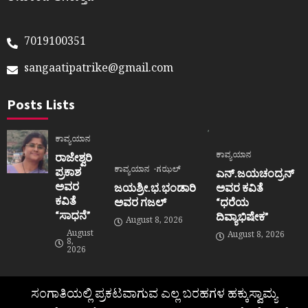
7019100351
sangaatipatrike@gmail.com
Posts Lists
ಕಾವ್ಯಯಾನ
ಕಾವ್ಯಯಾನ
ರಾಜೇಶ್ವರಿ
ಕಾವ್ಯಯಾನ
ಗಝಲ್
ಪ್ರಕಾಶ
ಎನ್.ಜಯಚಂದ್ರನ್
ಅವರ
ಜಯಶ್ರೀ.ಭ.ಭಂಡಾರಿ
ಅವರ ಕವಿತೆ
ಕವಿತೆ
ಅವರ ಗಜಲ್
“ಧರೆಯ
“ಸಾಧನೆ”
ದಿವ್ಯಾಭಿಷೇಕ”
August 8, 2026
August
August 8, 2026
8,
2026
ಸಂಗಾತಿಯಲ್ಲಿ ಪ್ರಕಟವಾಗುವ ಎಲ್ಲ ಬರಹಗಳ ಹಕ್ಕುಸ್ವಾಮ್ಯ