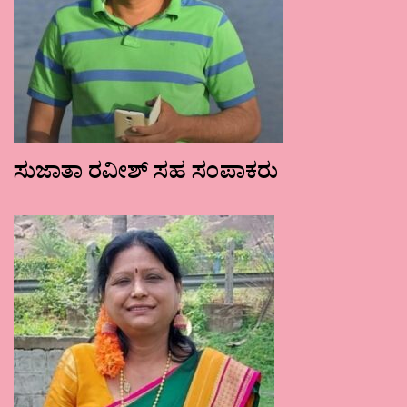
ಸುಜಾತಾ ರವೀಶ್ ಸಹ ಸಂಪಾಕರು