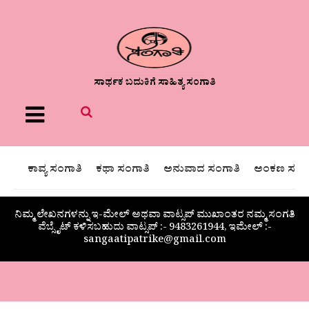
ಸಾರ್ಥಕ ಬದುಕಿಗೆ ಸಾಹಿತ್ಯ ಸಂಗಾತಿ
Menu
ಕಾವ್ಯ ಸಂಗಾತಿ
ಕಥಾ ಸಂಗಾತಿ
ಅನುವಾದ ಸಂಗಾತಿ
ಅಂಕಣ ಸಂಗಾ
ನಿಮ್ಮ ಲೇಖನಗಳನ್ನು ಇ-ಮೇಲ್ ಅಥವಾ ವಾಟ್ಸಪ್ ಮುಖಾಂತರ ನಮ್ಮ ಸಂಗತಿ
ವೆಬ್ಸೈಟ್ ಕಳಿಸಬಹುದು ವಾಟ್ಸಪ್‌ :- 9483261944, ಇಮೇಲ್ :-
sangaatipatrike@gmail.com