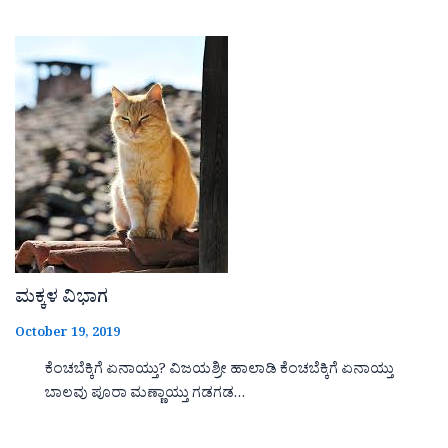
ಮಕ್ಕಳ ವಿಭಾಗ
October 19, 2019
ಕೆಂಚಬೆಕ್ಕಿಗೆ ಏನಾಯ್ತು? ವಿಜಯಶ್ರೀ ಹಾಲಾಡಿ ಕೆಂಚಬೆಕ್ಕಿಗೆ ಏನಾಯ್ತು
ಬಾಲವು ಪೂರಾ ಮಣ್ಣಾಯ್ತು ಗಡಗಡ…