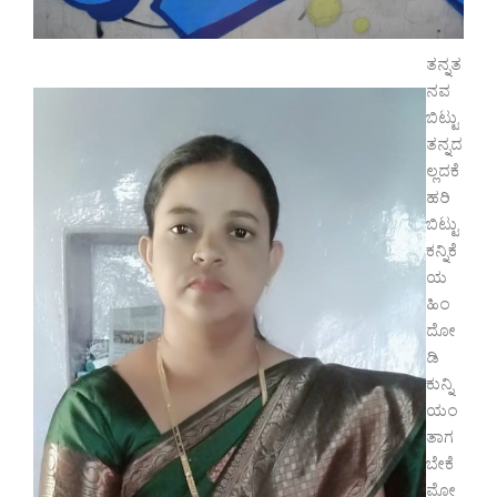
ತನ್ನತ
ನವ
ಬಿಟ್ಟು
ತನ್ನದ
ಲ್ಲದಕೆ
ಹರಿ
ಬಿಟ್ಟು
ಕನ್ನಿಕೆ
ಯ
ಹಿಂ
ದೋ
ಡಿ
ಕುನ್ನಿ
ಯಂ
ತಾಗ
ಬೇಕೆ
ಮೋ