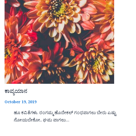
ಕಾವ್ಯಯಾನ
October 19, 2019
ಹೂ ಕವಿತೆಗಳು. ರಂಗಮ್ಮ ಹೊದೇಕಲ್ ಗಂಧವಾಗಲು ಬೇರು ಎಷ್ಟು
ನೋಯಬೇಕೋ.. ಘಮ ವಾಗಲು…