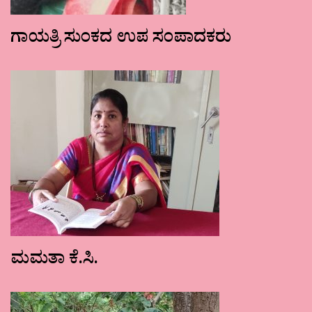
ಗಾಯತ್ರಿ ಸುಂಕದ ಉಪ ಸಂಪಾದಕರು
ಮಮತಾ ಕೆ.ಸಿ.