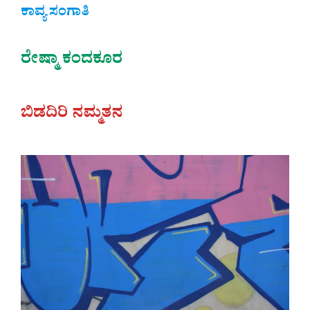
ಕಾವ್ಯ ಸಂಗಾತಿ
ರೇಷ್ಮಾ ಕಂದಕೂರ
ಬಿಡದಿರಿ ನಮ್ಮತನ