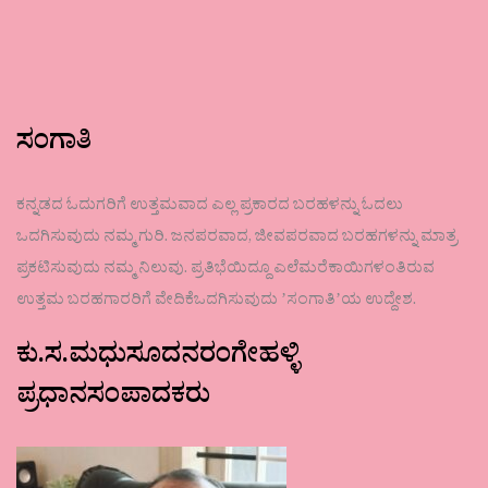
ಸಂಗಾತಿ
ಕನ್ನಡದ ಓದುಗರಿಗೆ ಉತ್ತಮವಾದ ಎಲ್ಲ ಪ್ರಕಾರದ ಬರಹಳನ್ನು ಓದಲು
ಒದಗಿಸುವುದು ನಮ್ಮ ಗುರಿ. ಜನಪರವಾದ, ಜೀವಪರವಾದ ಬರಹಗಳನ್ನು ಮಾತ್ರ
ಪ್ರಕಟಿಸುವುದು ನಮ್ಮ ನಿಲುವು. ಪ್ರತಿಭೆಯಿದ್ದೂ ಎಲೆಮರೆಕಾಯಿಗಳಂತಿರುವ
ಉತ್ತಮ ಬರಹಗಾರರಿಗೆ ವೇದಿಕೆಒದಗಿಸುವುದು ʼಸಂಗಾತಿʼಯ ಉದ್ದೇಶ.
ಕು.ಸ.ಮಧುಸೂದನರಂಗೇಹಳ್ಳಿ
ಪ್ರಧಾನಸಂಪಾದಕರು