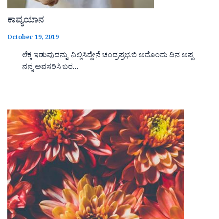
ಕಾವ್ಯಯಾನ
October 19, 2019
ಲೆಕ್ಕ ಇಡುವುದನ್ನು ನಿಲ್ಲಿಸಿದ್ದೇನೆ ಚಂದ್ರಪ್ರಭ.ಬಿ ಅದೊಂದು ದಿನ ಅಪ್ಪ
ನನ್ನ ಅವಸರಿಸಿ ಬರ…