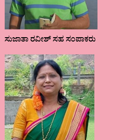
ಸುಜಾತಾ ರವೀಶ್ ಸಹ ಸಂಪಾಕರು