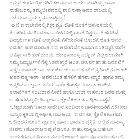
ತಮ್ಮದೆ ಕಂಠದಲ್ಲಿ ಜನರಿಗೆ ತಲುಪಿಸುವ ಕಾರ್ಯ ಮಾಡಿದ್ದು. ಬಾಬಾ
ಸಾಹೇಬರನ್ನು ತಮ್ಮ ಜೀವನದಲ್ಲಿ ಪಾಲಿಸುತ್ತಾ ಅವರ ದಾರಿಯಲ್ಲಿ
ನಡೆಯುವ ಪ್ರಯತ್ನ ಮಾಡುತ್ತಿದ್ದಾರೆ.
ಐ ಟಿ ಐ ಕಾಲೇಜಿನಲ್ಲಿ ಶಿಕ್ಷಕ ವೃತಿ, ಜೊತೆ ಜೊತೆಗೆ ಚಳುವಳಿಯಲ್ಲಿ
ತೊಡಗಿರುವದರಿಂದ ಅವರ ಬಳಗ ಬಳ್ಳಿಯಂತೆ ವಿಸ್ತರವಾಗಿ ಹರಡಿದೆ.
ವಿದ್ಯಾರ್ಥಿಗಳ ಜೊತೆ ಅಣ್ಣನಂತೆ, ಗೆಳೆಯನಂತೆ ಭೋದನೆ ಜೊತೆ ಅವರ
ಬದುಕಿನ ಪಾಠ ಮಾಡುತ ಸದಾ ಅವರಿಗೆ ಬೆನ್ನಲುಬಾಗಿ ನಿಂತಿದ್ದಾರೆ. ನಾನೇ
ಅಷ್ಟೋ ಸಾರಿ ಹೇಳಿದುಂಟು, ಯಾವುದಾದ್ರೂ ಎಲೆಕ್ಷನ್ ನಿಲ್ಲಿ ಆರಾಮಾಗಿ
ನಿಮ್ಮ ವಿದ್ಯಾರ್ಥಿಗಳೆ ಗೆಲ್ಲಿಸಿ ತರುತ್ತಾರೆ ಅಂತ. ಚಳುವಳಿ ಹಾಡು ಬರವಣಿಗೆ
ಇಷ್ಟೆಲ್ಲ ಮಾಡುತ್ತಿರುವ ರಾಯಕೋಡ್ ಅವರ ಜೊತೆ ಬೆನ್ನ ಹಿಂದಿನ ಬೆಳಕಾಗಿ
ಅವರ ಪತ್ನಿ “ಆಶಾ” ಅವರ ಜೊತೆ ಹೆಗಲಿಗೆ ಹೆಗಲಾಗಿದ್ದಾರೆ. ಹಾಗೂ ತಮ್ಮ
ಜನ್ಮದಿನ ಮತ್ತು ಮದುವೆಯ ವಾರ್ಶಿಕೋತ್ಸವದಂದು ತಾಲೂಕಿನ
ಇಲಾಖೆಗಳಿಗೆ ಸಂವಿಧಾನ ಪೀಠಕೆ ಹಾಗೂ ಬಾಬಾ ಸಾಹೇಬರ ಬರಹ ಮತ್ತು
ಭಾಷಣಗಳನ್ನು ನೀಡಿದ್ದು ಅವರ ಶೈಕ್ಷಣಿಕ ಕಾಳಜಿ ಎದ್ದಿ ಕಾಣುತ್ತದೆ.
ಒಟ್ಟಾರೆಯಾಗಿ “ಬಾಬಾ ಸಾಹೇಬರ ಸಂವಿಧಾನ ಭಾರತೀಯರಿಗೆ ಏಕೆ ಬೇಕು
ಎನ್ನುವ ಕೃತಿಯಲ್ಲಿ ಆರ್ಥಿಕ, ರಾಜಕೀಯ, ಸಾಮಾಜಿಕ, ಶೈಕ್ಷಣಿಕ ಕುರಿತಾಗಿ
ಬರೆವುದರ ಜೊತೆಗೆ ಸ್ವಾತಂತ್ರ ಪೂರ್ವ ಭಾರತದ ಪ್ರಸ್ಥಿತಿ, ಅಲ್ಲಿನ ಮನುಷ್ಯ
ಜೀವಕಾಗಿ ಹೋರಾಡಿದ ಪುಲೆ ದಂಪತಿ, ಶಾಹು, ನಾಲ್ವಡಿ, ಬಹುಜನ
ನಾಯಕರನ್ನು ನೆನೆಯುತ್ತ ಮುಂದೆ ಅಂದರೆ ಇದೆಲ್ಲವೂ ಮರೆತು ತಮ್ಮದೆ