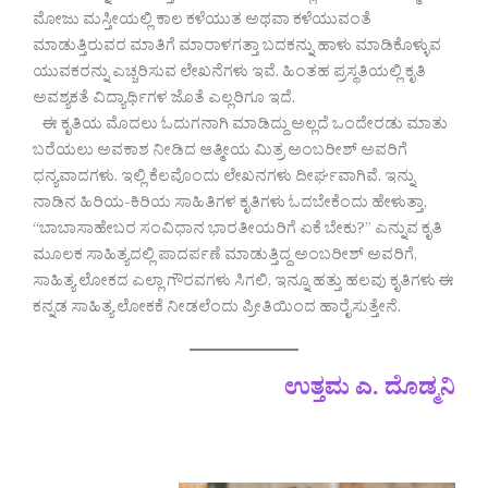
ಮೋಜು ಮಸ್ತೀಯಲ್ಲಿ ಕಾಲ ಕಳೆಯುತ ಅಥವಾ ಕಳೆಯುವಂತೆ
ಮಾಡುತ್ತಿರುವರ ಮಾತಿಗೆ ಮಾರಾಳಗತ್ತಾ ಬದಕನ್ನು ಹಾಳು ಮಾಡಿಕೊಳ್ಳುವ
ಯುವಕರನ್ನು ಎಚ್ಚರಿಸುವ ಲೇಖನೆಗಳು ಇವೆ. ಹಿಂತಹ ಪ್ರಸ್ಥತಿಯಲ್ಲಿ ಕೃತಿ
ಅವಶ್ಯಕತೆ ವಿದ್ಯಾರ್ಥಿಗಳ ಜೊತೆ ಎಲ್ಲರಿಗೂ ಇದೆ.
ಈ ಕೃತಿಯ ಮೊದಲು ಓದುಗನಾಗಿ ಮಾಡಿದ್ದು ಅಲ್ಲದೆ ಒಂದೇರಡು ಮಾತು
ಬರೆಯಲು ಅವಕಾಶ ನೀಡಿದ ಆತ್ಮೀಯ ಮಿತ್ರ ಅಂಬರೀಶ್ ಅವರಿಗೆ
ಧನ್ಯವಾದಗಳು. ಇಲ್ಲಿ ಕೆಲವೊಂದು ಲೇಖನಗಳು ದೀರ್ಘವಾಗಿವೆ. ಇನ್ನು
ನಾಡಿನ ಹಿರಿಯ-ಕಿರಿಯ ಸಾಹಿತಿಗಳ ಕೃತಿಗಳು ಓದಬೇಕೆಂದು ಹೇಳುತ್ತಾ,
“ಬಾಬಾಸಾಹೇಬರ ಸಂವಿಧಾನ ಭಾರತೀಯರಿಗೆ ಏಕೆ ಬೇಕು?” ಎನ್ನುವ ಕೃತಿ
ಮೂಲಕ ಸಾಹಿತ್ಯದಲ್ಲಿ ಪಾದರ್ಪಣೆ ಮಾಡುತ್ತಿದ್ದ ಅಂಬರೀಶ್ ಅವರಿಗೆ,
ಸಾಹಿತ್ಯ ಲೋಕದ ಎಲ್ಲಾ ಗೌರವಗಳು ಸಿಗಲಿ, ಇನ್ನೂ ಹತ್ತು ಹಲವು ಕೃತಿಗಳು ಈ
ಕನ್ನಡ ಸಾಹಿತ್ಯ ಲೋಕಕೆ ನೀಡಲೆಂದು ಪ್ರೀತಿಯಿಂದ ಹಾರೈಸುತ್ತೇನೆ.
ಉತ್ತಮ ಎ. ದೊಡ್ಮನಿ