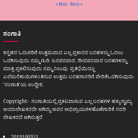
« Mar
May »
ಸಂಗಾತಿ
ಕನ್ನಡದ ಓದುಗರಿಗೆ ಉತ್ತಮವಾದ ಎಲ್ಲ ಪ್ರಕಾರದ ಬರಹಳನ್ನು ಓದಲು
ಒದಗಿಸುವುದು ನಮ್ಮ ಗುರಿ. ಜನಪರವಾದ, ಜೀವಪರವಾದ ಬರಹಗಳನ್ನು
ಮಾತ್ರ ಪ್ರಕಟಿಸುವುದು ನಮ್ಮ ನಿಲುವು. ಪ್ರತಿಭೆಯಿದ್ದೂ
ಎಲೆಮರೆಕಾಯಿಗಳಂತಿರುವ ಉತ್ತಮ ಬರಹಗಾರರಿಗೆ ವೇದಿಕೆಒದಗಿಸುವುದು
ʼಸಂಗಾತಿʼಯ ಉದ್ದೇಶ.
Copyright:- ಸಂಗಾತಿಯಲ್ಲಿ ಪ್ರಕಟವಾಗುವ ಎಲ್ಲ ಬರಹಗಳ ಹಕ್ಕುಸ್ವಾಮ್ಯ
ಆಯಾಲೇಖಕರದೇ ಆಗಿದ್ದು ಅವರ ಅಭಿಪ್ರಾಯಗಳಹೊಣೆಗಾರಿಕೆ ಸದರಿ
ಲೇಖಕರದೆ ಆಗಿರುತ್ತದೆ