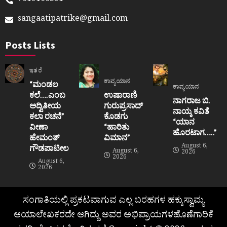
7019100351
sangaatipatrike@gmail.com
Posts Lists
ಇತರೆ
ಕಾವ್ಯಯಾನ
“ಮಂಡಲ
ಕಾವ್ಯಯಾನ
ಕಲೆ….ಎಂಬ
ಉಷಾರಾಣಿ
ನಾಗರಾಜ ಬಿ.
ಅದ್ವಿತೀಯ
ಗುರುಪ್ರಸಾದ್
ನಾಯ್ಕ ಕವಿತೆ
ಕಲಾ ರಚನೆ”‌
ಕೊಡಗು
“ಯಾನ
ವೀಣಾ
“ಹಾರಿತು
ಹೊರಟಾಗ…..”
ಹೇಮಂತ್‌
ವಿಮಾನ”
August 6,
ಗೌಡಪಾಟೀಲ
August 6,
2026
2026
August 6,
2026
ಸಂಗಾತಿಯಲ್ಲಿ ಪ್ರಕಟವಾಗುವ ಎಲ್ಲ ಬರಹಗಳ ಹಕ್ಕುಸ್ವಾಮ್ಯ
ಆಯಾಲೇಖಕರದೇ ಆಗಿದ್ದು ಅವರ ಅಭಿಪ್ರಾಯಗಳಹೊಣೆಗಾರಿಕೆ