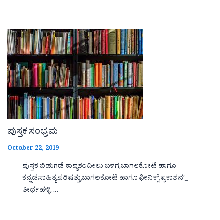
ಪುಸ್ತಕ ಸಂಭ್ರಮ
October 22, 2019
ಪುಸ್ತಕ ಬಿಡುಗಡೆ ಕಾವ್ಯಕಂದೀಲು ಬಳಗ,ಬಾಗಲಕೋಟೆ ಹಾಗೂ
ಕನ್ನಡಸಾಹಿತ್ಯಪರಿಷತ್ತು,ಬಾಗಲಕೋಟೆ ಹಾಗೂ ಫೀನಿಕ್ಸ್ ಪ್ರಕಾಶನ’_
ತೀರ್ಥಹಳ್ಳಿ, …