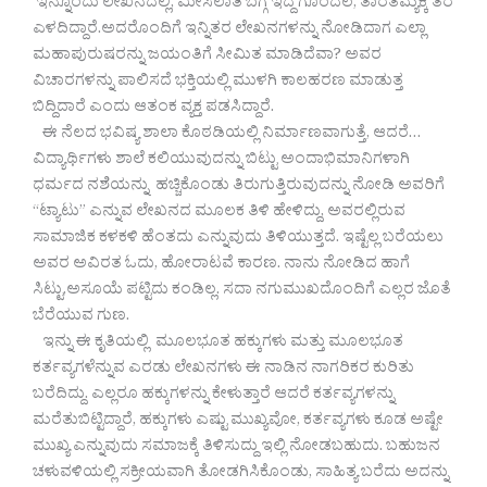
ಇನ್ನೊಂದು ಲೇಖನದಲ್ಲಿ, ಮೀಸಲಾತಿ ಬಗ್ಗೆ ಇದ್ದ ಗೊಂದಲ, ತಾರತಮ್ಯಕ್ಕೆ ತೆರೆ
ಎಳದಿದ್ದಾರೆ.ಅದರೊಂದಿಗೆ ಇನ್ನಿತರ ಲೇಖನಗಳನ್ನು ನೋಡಿದಾಗ ಎಲ್ಲಾ
ಮಹಾಪುರುಷರನ್ನು ಜಯಂತಿಗೆ ಸೀಮಿತ ಮಾಡಿದೆವಾ? ಅವರ
ವಿಚಾರಗಳನ್ನು ಪಾಲಿಸದೆ ಭಕ್ತಿಯಲ್ಲಿ ಮುಳಗಿ ಕಾಲಹರಣ ಮಾಡುತ್ತ
ಬಿದ್ದಿದಾರೆ ಎಂದು ಆತಂಕ ವ್ಯಕ್ತ ಪಡಸಿದ್ದಾರೆ.
ಈ ನೆಲದ ಭವಿಷ್ಯ ಶಾಲಾ ಕೊಠಡಿಯಲ್ಲಿ ನಿರ್ಮಾಣವಾಗುತ್ತೆ, ಆದರೆ…
ವಿದ್ಯಾರ್ಥಿಗಳು ಶಾಲೆ ಕಲಿಯುವುದನ್ನು ಬಿಟ್ಟು ಅಂದಾಭಿಮಾನಿಗಳಾಗಿ
ಧರ್ಮದ ನಶೆಯನ್ನು ಹಚ್ಚಿಕೊಂಡು ತಿರುಗುತ್ತಿರುವುದನ್ನು ನೋಡಿ ಅವರಿಗೆ
“ಟ್ಯಾಟು” ಎನ್ನುವ ಲೇಖನದ ಮೂಲಕ ತಿಳಿ ಹೇಳಿದ್ದು, ಅವರಲ್ಲಿರುವ
ಸಾಮಾಜಿಕ ಕಳಕಳಿ ಹೆಂತದು ಎನ್ನುವುದು ತಿಳಿಯುತ್ತದೆ. ಇಷ್ಟೆಲ್ಲ ಬರೆಯಲು
ಅವರ ಅವಿರತ ಓದು, ಹೋರಾಟವೆ ಕಾರಣ. ನಾನು ನೋಡಿದ ಹಾಗೆ
ಸಿಟ್ಟು,ಅಸೂಯೆ ಪಟ್ಟಿದು ಕಂಡಿಲ್ಲ. ಸದಾ ನಗುಮುಖದೊಂದಿಗೆ ಎಲ್ಲರ ಜೊತೆ
ಬೆರೆಯುವ ಗುಣ.
ಇನ್ನು ಈ ಕೃತಿಯಲ್ಲಿ ಮೂಲಭೂತ ಹಕ್ಕುಗಳು ಮತ್ತು ಮೂಲಭೂತ
ಕರ್ತವ್ಯಗಳೆನ್ನುವ ಎರಡು ಲೇಖನಗಳು ಈ ನಾಡಿನ ನಾಗರಿಕರ ಕುರಿತು
ಬರೆದಿದ್ದು. ಎಲ್ಲರೂ ಹಕ್ಕುಗಳನ್ನು ಕೇಳುತ್ತಾರೆ ಆದರೆ ಕರ್ತವ್ಯಗಳನ್ನು
ಮರೆತುಬಿಟ್ಟಿದ್ದಾರೆ, ಹಕ್ಕುಗಳು ಎಷ್ಟು ಮುಖ್ಯವೋ, ಕರ್ತವ್ಯಗಳು ಕೂಡ ಅಷ್ಟೇ
ಮುಖ್ಯ ಎನ್ನುವುದು ಸಮಾಜಕ್ಕೆ ತಿಳಿಸುದ್ದು ಇಲ್ಲಿ ನೋಡಬಹುದು. ಬಹುಜನ
ಚಳುವಳಿಯಲ್ಲಿ ಸಕ್ರೀಯವಾಗಿ ತೋಡಗಿಸಿಕೊಂಡು, ಸಾಹಿತ್ಯ ಬರೆದು ಅದನ್ನು