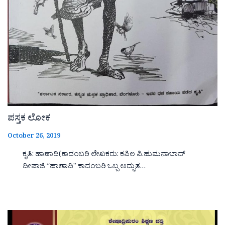
ಪಸ್ತಕ ಲೋಕ
October 26, 2019
ಕೃತಿ: ಹಾಣಾದಿ(ಕಾದಂಬರಿ ಲೇಖಕರು: ಕಪಿಲ ಪಿ.ಹುಮನಾಬಾದ್
ದೀಪಾಜಿ “ಹಾಣಾದಿ‌‌‌‌” ಕಾದಂಬರಿ ಒಬ್ಬ ಅದ್ಭುತ…