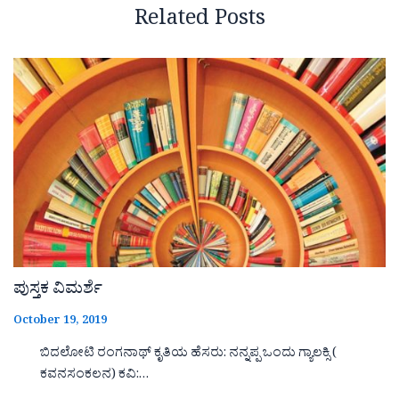
Related Posts
ಪುಸ್ತಕ ವಿಮರ್ಶೆ
October 19, 2019
ಬಿದಲೋಟಿ ರಂಗನಾಥ್ ಕೃತಿಯ ಹೆಸರು: ನನ್ನಪ್ಪ ಒಂದು ಗ್ಯಾಲಕ್ಸಿ (
ಕವನಸಂಕಲನ) ಕವಿ:…