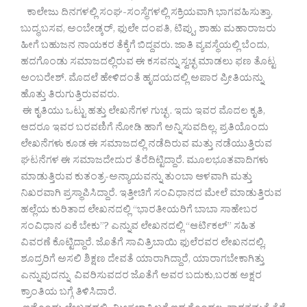
ಕಾಲೇಜು ದಿನಗಳಲ್ಲಿ ಸಂಘ-ಸಂಸ್ಥೆಗಳಲ್ಲಿ ಸಕ್ರಿಯವಾಗಿ ಭಾಗವಹಿಸುತ್ತಾ,
ಬುದ್ಧ,ಬಸವ, ಅಂಬೇಡ್ಕರ್, ಫುಲೇ ದಂಪತಿ, ಟಿಪ್ಪು, ಶಾಹು ಮಹಾರಾಜರು
ಹೀಗೆ ಬಹುಜನ ನಾಯಕರ ತೆಕ್ಕೆಗೆ ಬಿದ್ದವರು. ಜಾತಿ ವ್ಯವಸ್ಥೆಯಲ್ಲಿ ಬೆಂದು,
ಹದಗೊಂಡು ಸಮಾಜದಲ್ಲಿರುವ ಈ ಕಸವನ್ನು ಸ್ವಚ್ಛ ಮಾಡಲು ಫಣ ತೊಟ್ಟ
ಅಂಬರೇಶ್. ಮೊದಲೆ ಹೇಳಿದಂತೆ ಹೃದಯದಲ್ಲಿ ಅಪಾರ ಪ್ರೀತಿಯನ್ನು
ಹೊತ್ತು ತಿರುಗುತ್ತಿರುವವರು.
ಈ ಕೃತಿಯು ಒಟ್ಟು ಹತ್ತು ಲೇಖನೆಗಳ ಗುಚ್ಛ . ಇದು ಇವರ ಮೊದಲ ಕೃತಿ,
ಆದರೂ ಇವರ ಬರವಣಿಗೆ ನೋಡಿ ಹಾಗೆ ಅನ್ನಿಸುವದಿಲ್ಲ. ಪ್ರತಿಯೊಂದು
ಲೇಖನೆಗಳು ಕೂಡ ಈ ಸಮಾಜದಲ್ಲಿ ನಡೆದಿರುವ ಮತ್ತು ನಡೆಯುತ್ತಿರುವ
ಘಟನೆಗಳ ಈ ಸಮಾಜದೇದುರ ತೆರೆದಿಟ್ಟಿದ್ದಾರೆ. ಮೂಲಭೂತವಾದಿಗಳು
ಮಾಡುತ್ತಿರುವ ಕುತಂತ್ರ-ಅನ್ಯಾಯವನ್ನು ತುಂಬಾ ಆಳವಾಗಿ ಮತ್ತು
ನಿಖರವಾಗಿ ಪ್ರಸ್ಥಾಪಿಸಿದ್ದಾರೆ. ಇತ್ತೀಚಿಗೆ ಸಂವಿಧಾನದ ಮೇಲೆ ಮಾಡುತ್ತಿರುವ
ಹಲ್ಲೆಯ ಕುರಿತಾದ ಲೇಖನದಲ್ಲಿ “ಭಾರತೀಯರಿಗೆ ಬಾಬಾ ಸಾಹೇಬರ
ಸಂವಿಧಾನ ಏಕೆ ಬೇಕು”? ಎನ್ನುವ ಲೇಖನದಲ್ಲಿ “ಆರ್ಟಿಕಲ್” ಸಹಿತ
ವಿವರಣೆ ಕೊಟ್ಟಿದ್ದಾರೆ. ಜೊತೆಗೆ ಸಾವಿತ್ರಿಬಾಯಿ ಫುಲೆರವರ ಲೇಖನದಲ್ಲಿ,
ಶೂದ್ರರಿಗೆ ಅಸಲಿ ಶಿಕ್ಷಣ ದೇವತೆ ಯಾರಾಗಿದ್ದಾರೆ, ಯಾರಾಗಬೇಕಾಗಿತ್ತು
ಎನ್ನುವುದನ್ನು ವಿವರಿಸುವದರ ಜೊತೆಗೆ ಅವರ ಬದುಕು,ಬರಹ ಅಕ್ಷರ
ಕ್ರಾಂತಿಯ ಬಗ್ಗೆ ತಿಳಿಸಿದಾರೆ.