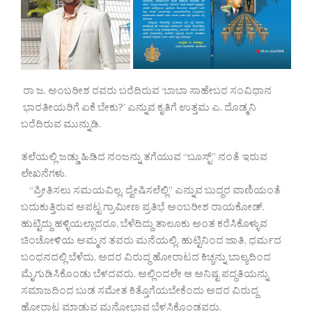
ರಾ ಜ. ಅಂಬರೀಶ ರವರು ಬರೆದಿರುವ ‘ಬಾಬಾ ಸಾಹೇಬರ ಸಂವಿಧಾನ
ಭಾರತೀಯರಿಗೆ ಏಕೆ ಬೇಕು?’ ಎನ್ನುವ ಕೃತಿಗೆ ಉತ್ತಮ ಎ. ದೊಡ್ಮನಿ
ಬರೆದಿರುವ ಮುನ್ನುಡಿ.
ತಲೆಯಲ್ಲಿ ಜಡ್ಡು ಹಿಡಿದ ನಂಜನ್ನು ತಗೆಯುವ “ಬೂಸ್ಟ್” ನಂತೆ ಇರುವ
ಲೇಖನೆಗಳು.
“ಪ್ರೀತಿಸಲು ಸಮಯವಿಲ್ಲ, ದ್ವೇಷಿಸಲೆಲ್ಲಿ” ಎನ್ನುವ ಬುದ್ಧರ ವಾಣಿಯಂತೆ
ಬದುಕುತ್ತಿರುವ ಅಪಟ್ಟ ಗ್ರಾಮೀಣ ಪ್ರತಿಭೆ ಅಂಬರೀಶ ರಾಯಕೋಡ್.
ಹುಟ್ಟಿದ್ದು ಹಳ್ಳಿಯಲ್ಲಾದರೂ, ಬೆಳೆದಿದ್ದು ತಾಲೂಕು ಅಂತ ಕರೆಸಿಕೊಳ್ಳುವ
ಚಿಂಚೋಳಿಯ ಅಮ್ಮನ ತವರು ಮನೆಯಲ್ಲಿ. ಹುಟ್ಟಿನಿಂದ ಜಾತಿ, ಧರ್ಮದ
ಬಂಧನದಲ್ಲಿ ಬೆಳೆದು, ಅದರ ವಿರುದ್ಧ ಹೋರಾಟದ ಕಿಚ್ಚನ್ನು ಬಾಲ್ಯದಿಂದ
ಮೈಗುಡಿಸಿಕೊಂಡು ಬೆಳದವರು. ಅಲ್ಲಿಂದಲೇ ಆ ಅನಿಷ್ಟ ಪದ್ಧತಿಯನ್ನು
ಸಮಾಜದಿಂದ ಬುಡ ಸಮೇತ ಕಿತ್ತೊಗೆಯಬೇಕೆಂದು ಅದರ ವಿರುದ್ದ
ಹೋರಾಟ ಮಾಡುವ ಮನೋಭಾವ ಬೆಳಸಿಕೊಂಡವರು.