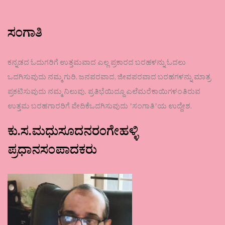
ಸಂಗಾತಿ
ಕನ್ನಡದ ಓದುಗರಿಗೆ ಉತ್ತಮವಾದ ಎಲ್ಲ ಪ್ರಕಾರದ ಬರಹಳನ್ನು ಓದಲು
ಒದಗಿಸುವುದು ನಮ್ಮ ಗುರಿ. ಜನಪರವಾದ, ಜೀವಪರವಾದ ಬರಹಗಳನ್ನು ಮಾತ್ರ
ಪ್ರಕಟಿಸುವುದು ನಮ್ಮ ನಿಲುವು. ಪ್ರತಿಭೆಯಿದ್ದೂ ಎಲೆಮರೆಕಾಯಿಗಳಂತಿರುವ
ಉತ್ತಮ ಬರಹಗಾರರಿಗೆ ವೇದಿಕೆಒದಗಿಸುವುದು ʼಸಂಗಾತಿʼಯ ಉದ್ದೇಶ.
ಕು.ಸ.ಮಧುಸೂದನರಂಗೇಹಳ್ಳಿ
ಪ್ರಧಾನಸಂಪಾದಕರು