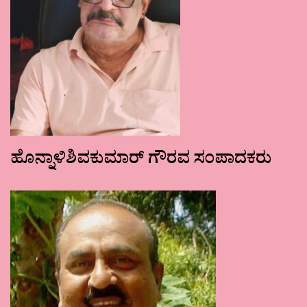
ಹೊನ್ನಾಳಿಶಿವಕುಮಾರ್ ಗೌರವ ಸಂಪಾದಕರು