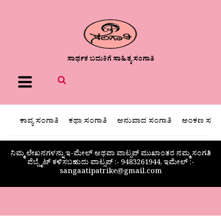
ಸಾರ್ಥಕ ಬದುಕಿಗೆ ಸಾಹಿತ್ಯ ಸಂಗಾತಿ
Menu
ಕಾವ್ಯ ಸಂಗಾತಿ
ಕಥಾ ಸಂಗಾತಿ
ಅನುವಾದ ಸಂಗಾತಿ
ಅಂಕಣ ಸಂಗಾ
ನಿಮ್ಮ ಲೇಖನಗಳನ್ನು ಇ-ಮೇಲ್ ಅಥವಾ ವಾಟ್ಸಪ್ ಮುಖಾಂತರ ನಮ್ಮ ಸಂಗತಿ
ವೆಬ್ಸೈಟ್ ಕಳಿಸಬಹುದು ವಾಟ್ಸಪ್‌ :- 9483261944, ಇಮೇಲ್ :-
sangaatipatrike@gmail.com