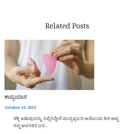
Related Posts
ಕಾವ್ಯಯಾನ
October 19, 2019
ಲೆಕ್ಕ ಇಡುವುದನ್ನು ನಿಲ್ಲಿಸಿದ್ದೇನೆ ಚಂದ್ರಪ್ರಭ.ಬಿ ಅದೊಂದು ದಿನ ಅಪ್ಪ
ನನ್ನ ಅವಸರಿಸಿ ಬರ…