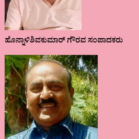
ಹೊನ್ನಾಳಿಶಿವಕುಮಾರ್ ಗೌರವ ಸಂಪಾದಕರು