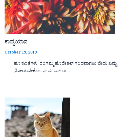
ಕಾವ್ಯಯಾನ
October 19, 2019
ಹೂ ಕವಿತೆಗಳು. ರಂಗಮ್ಮ ಹೊದೇಕಲ್ ಗಂಧವಾಗಲು ಬೇರು ಎಷ್ಟು
ನೋಯಬೇಕೋ.. ಘಮ ವಾಗಲು…