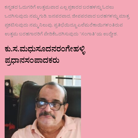
ಕನ್ನಡದ ಓದುಗರಿಗೆ ಉತ್ತಮವಾದ ಎಲ್ಲ ಪ್ರಕಾರದ ಬರಹಳನ್ನು ಓದಲು
ಒದಗಿಸುವುದು ನಮ್ಮ ಗುರಿ. ಜನಪರವಾದ, ಜೀವಪರವಾದ ಬರಹಗಳನ್ನು ಮಾತ್ರ
ಪ್ರಕಟಿಸುವುದು ನಮ್ಮ ನಿಲುವು. ಪ್ರತಿಭೆಯಿದ್ದೂ ಎಲೆಮರೆಕಾಯಿಗಳಂತಿರುವ
ಉತ್ತಮ ಬರಹಗಾರರಿಗೆ ವೇದಿಕೆಒದಗಿಸುವುದು ʼಸಂಗಾತಿʼಯ ಉದ್ದೇಶ.
ಕು.ಸ.ಮಧುಸೂದನರಂಗೇಹಳ್ಳಿ
ಪ್ರಧಾನಸಂಪಾದಕರು