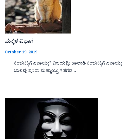
ಮಕ್ಕಳ ವಿಭಾಗ
October 19, 2019
ಕೆಂಚಬೆಕ್ಕಿಗೆ ಏನಾಯ್ತು? ವಿಜಯಶ್ರೀ ಹಾಲಾಡಿ ಕೆಂಚಬೆಕ್ಕಿಗೆ ಏನಾಯ್ತು
ಬಾಲವು ಪೂರಾ ಮಣ್ಣಾಯ್ತು ಗಡಗಡ…