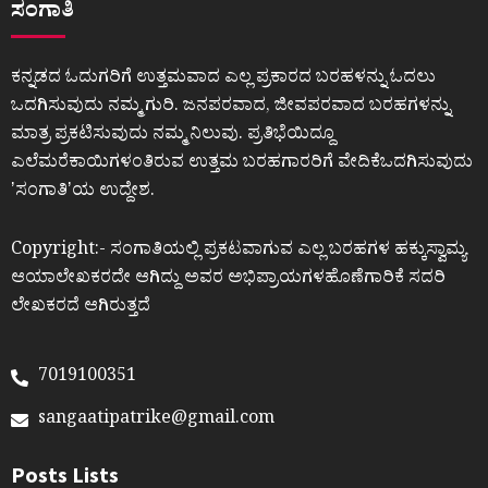
ಸಂಗಾತಿ
ಕನ್ನಡದ ಓದುಗರಿಗೆ ಉತ್ತಮವಾದ ಎಲ್ಲ ಪ್ರಕಾರದ ಬರಹಳನ್ನು ಓದಲು
ಒದಗಿಸುವುದು ನಮ್ಮ ಗುರಿ. ಜನಪರವಾದ, ಜೀವಪರವಾದ ಬರಹಗಳನ್ನು
ಮಾತ್ರ ಪ್ರಕಟಿಸುವುದು ನಮ್ಮ ನಿಲುವು. ಪ್ರತಿಭೆಯಿದ್ದೂ
ಎಲೆಮರೆಕಾಯಿಗಳಂತಿರುವ ಉತ್ತಮ ಬರಹಗಾರರಿಗೆ ವೇದಿಕೆಒದಗಿಸುವುದು
ʼಸಂಗಾತಿʼಯ ಉದ್ದೇಶ.
Copyright:- ಸಂಗಾತಿಯಲ್ಲಿ ಪ್ರಕಟವಾಗುವ ಎಲ್ಲ ಬರಹಗಳ ಹಕ್ಕುಸ್ವಾಮ್ಯ
ಆಯಾಲೇಖಕರದೇ ಆಗಿದ್ದು ಅವರ ಅಭಿಪ್ರಾಯಗಳಹೊಣೆಗಾರಿಕೆ ಸದರಿ
ಲೇಖಕರದೆ ಆಗಿರುತ್ತದೆ
7019100351
sangaatipatrike@gmail.com
Posts Lists