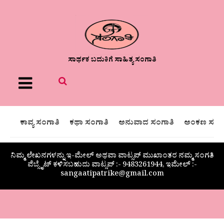
ಸಾರ್ಥಕ ಬದುಕಿಗೆ ಸಾಹಿತ್ಯ ಸಂಗಾತಿ
Menu
ಕಾವ್ಯ ಸಂಗಾತಿ
ಕಥಾ ಸಂಗಾತಿ
ಅನುವಾದ ಸಂಗಾತಿ
ಅಂಕಣ ಸಂಗಾ
ನಿಮ್ಮ ಲೇಖನಗಳನ್ನು ಇ-ಮೇಲ್ ಅಥವಾ ವಾಟ್ಸಪ್ ಮುಖಾಂತರ ನಮ್ಮ ಸಂಗತಿ
ವೆಬ್ಸೈಟ್ ಕಳಿಸಬಹುದು ವಾಟ್ಸಪ್‌ :- 9483261944, ಇಮೇಲ್ :-
sangaatipatrike@gmail.com