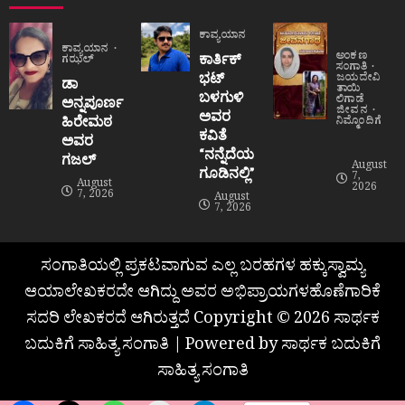
ಕಾವ್ಯಯಾನ
ಕಾವ್ಯಯಾನ
ಅಂಕಣ
ಕಾರ್ತಿಕ್
ಗಝಲ್
ಸಂಗಾತಿ
ಭಟ್
ಜಯದೇವಿ
ಡಾ
ತಾಯಿ
ಬಳಗುಳಿ
ಲಿಗಾಡೆ
ಅನ್ನಪೂರ್ಣ
ಜೀವನ
ಅವರ
ಹಿರೇಮಠ
ನಿಮ್ಮೊಂದಿಗೆ
ಕವಿತೆ
ಅವರ
“ನನ್ನೆದೆಯ
ಗಜಲ್
August
ಗೂಡಿನಲ್ಲಿ”
7,
August
2026
7, 2026
August
7, 2026
ಸಂಗಾತಿಯಲ್ಲಿ ಪ್ರಕಟವಾಗುವ ಎಲ್ಲ ಬರಹಗಳ ಹಕ್ಕುಸ್ವಾಮ್ಯ
ಆಯಾಲೇಖಕರದೇ ಆಗಿದ್ದು ಅವರ ಅಭಿಪ್ರಾಯಗಳಹೊಣೆಗಾರಿಕೆ
ಸದರಿ ಲೇಖಕರದೆ ಆಗಿರುತ್ತದೆ Copyright © 2026 ಸಾರ್ಥಕ
ಬದುಕಿಗೆ ಸಾಹಿತ್ಯ ಸಂಗಾತಿ | Powered by ಸಾರ್ಥಕ ಬದುಕಿಗೆ
ಸಾಹಿತ್ಯ ಸಂಗಾತಿ