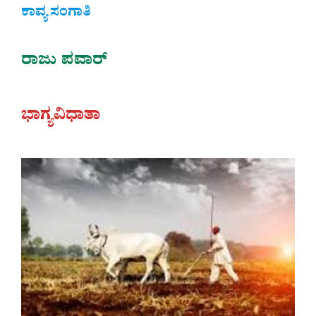
ಕಾವ್ಯ ಸಂಗಾತಿ
ರಾಜು ಪವಾರ್
ಭಾಗ್ಯವಿಧಾತಾ