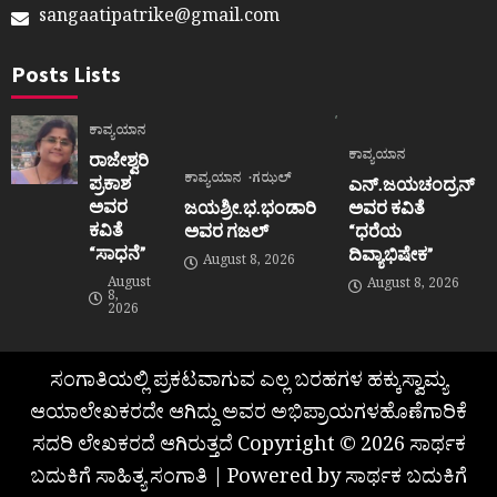
sangaatipatrike@gmail.com
Posts Lists
ಕಾವ್ಯಯಾನ
ಕಾವ್ಯಯಾನ
ರಾಜೇಶ್ವರಿ
ಕಾವ್ಯಯಾನ
ಗಝಲ್
ಪ್ರಕಾಶ
ಎನ್.ಜಯಚಂದ್ರನ್
ಅವರ
ಜಯಶ್ರೀ.ಭ.ಭಂಡಾರಿ
ಅವರ ಕವಿತೆ
ಕವಿತೆ
ಅವರ ಗಜಲ್
“ಧರೆಯ
“ಸಾಧನೆ”
ದಿವ್ಯಾಭಿಷೇಕ”
August 8, 2026
August
August 8, 2026
8,
2026
ಸಂಗಾತಿಯಲ್ಲಿ ಪ್ರಕಟವಾಗುವ ಎಲ್ಲ ಬರಹಗಳ ಹಕ್ಕುಸ್ವಾಮ್ಯ
ಆಯಾಲೇಖಕರದೇ ಆಗಿದ್ದು ಅವರ ಅಭಿಪ್ರಾಯಗಳಹೊಣೆಗಾರಿಕೆ
ಸದರಿ ಲೇಖಕರದೆ ಆಗಿರುತ್ತದೆ Copyright © 2026 ಸಾರ್ಥಕ
ಬದುಕಿಗೆ ಸಾಹಿತ್ಯ ಸಂಗಾತಿ | Powered by ಸಾರ್ಥಕ ಬದುಕಿಗೆ