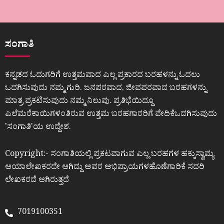
ಸಂಗಾತಿ
ಕನ್ನಡದ ಓದುಗರಿಗೆ ಉತ್ತಮವಾದ ಎಲ್ಲ ಪ್ರಕಾರದ ಬರಹಳನ್ನು ಓದಲು
ಒದಗಿಸುವುದು ನಮ್ಮ ಗುರಿ. ಜನಪರವಾದ, ಜೀವಪರವಾದ ಬರಹಗಳನ್ನು
ಮಾತ್ರ ಪ್ರಕಟಿಸುವುದು ನಮ್ಮ ನಿಲುವು. ಪ್ರತಿಭೆಯಿದ್ದೂ
ಎಲೆಮರೆಕಾಯಿಗಳಂತಿರುವ ಉತ್ತಮ ಬರಹಗಾರರಿಗೆ ವೇದಿಕೆಒದಗಿಸುವುದು
ʼಸಂಗಾತಿʼಯ ಉದ್ದೇಶ.
Copyright:- ಸಂಗಾತಿಯಲ್ಲಿ ಪ್ರಕಟವಾಗುವ ಎಲ್ಲ ಬರಹಗಳ ಹಕ್ಕುಸ್ವಾಮ್ಯ
ಆಯಾಲೇಖಕರದೇ ಆಗಿದ್ದು ಅವರ ಅಭಿಪ್ರಾಯಗಳಹೊಣೆಗಾರಿಕೆ ಸದರಿ
ಲೇಖಕರದೆ ಆಗಿರುತ್ತದೆ
7019100351