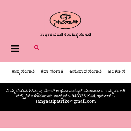
ಸಾರ್ಥಕ ಬದುಕಿಗೆ ಸಾಹಿತ್ಯ ಸಂಗಾತಿ
Menu
ಕಾವ್ಯ ಸಂಗಾತಿ
ಕಥಾ ಸಂಗಾತಿ
ಅನುವಾದ ಸಂಗಾತಿ
ಅಂಕಣ ಸಂಗಾ
ನಿಮ್ಮ ಲೇಖನಗಳನ್ನು ಇ-ಮೇಲ್ ಅಥವಾ ವಾಟ್ಸಪ್ ಮುಖಾಂತರ ನಮ್ಮ ಸಂಗತಿ
ವೆಬ್ಸೈಟ್ ಕಳಿಸಬಹುದು ವಾಟ್ಸಪ್‌ :- 9483261944, ಇಮೇಲ್ :-
sangaatipatrike@gmail.com