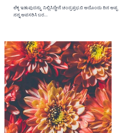
ಲೆಕ್ಕ ಇಡುವುದನ್ನು ನಿಲ್ಲಿಸಿದ್ದೇನೆ ಚಂದ್ರಪ್ರಭ.ಬಿ ಅದೊಂದು ದಿನ ಅಪ್ಪ
ನನ್ನ ಅವಸರಿಸಿ ಬರ…