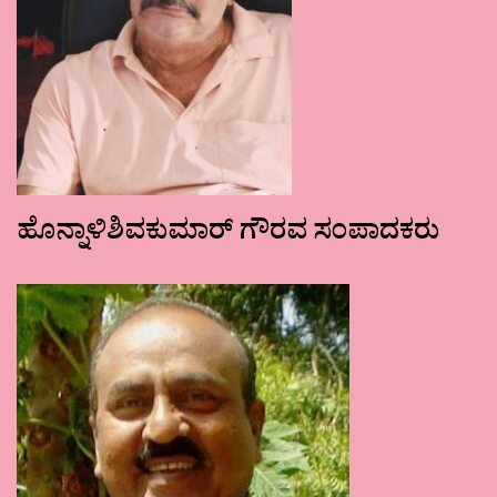
ಹೊನ್ನಾಳಿಶಿವಕುಮಾರ್ ಗೌರವ ಸಂಪಾದಕರು