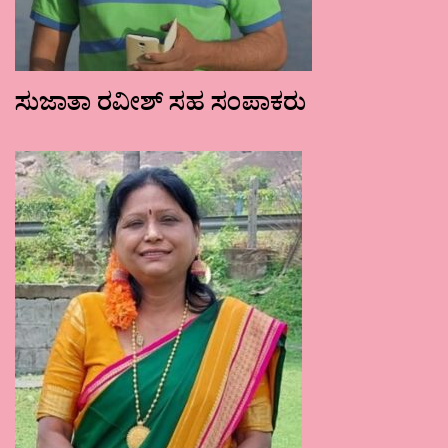
ಸುಜಾತಾ ರವೀಶ್ ಸಹ ಸಂಪಾಕರು