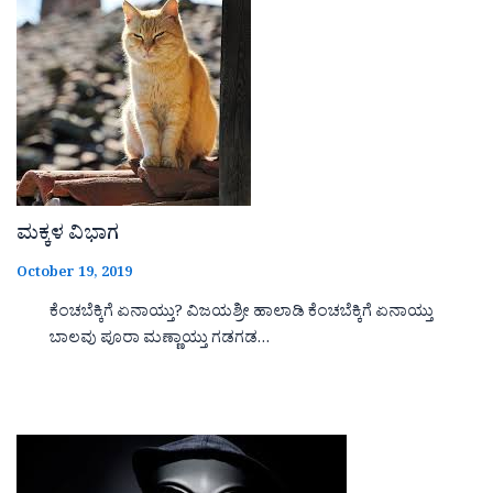
ಮಕ್ಕಳ ವಿಭಾಗ
October 19, 2019
ಕೆಂಚಬೆಕ್ಕಿಗೆ ಏನಾಯ್ತು? ವಿಜಯಶ್ರೀ ಹಾಲಾಡಿ ಕೆಂಚಬೆಕ್ಕಿಗೆ ಏನಾಯ್ತು
ಬಾಲವು ಪೂರಾ ಮಣ್ಣಾಯ್ತು ಗಡಗಡ…