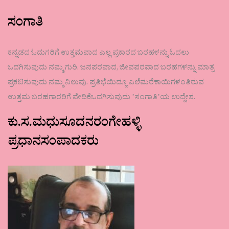
ಸಂಗಾತಿ
ಕನ್ನಡದ ಓದುಗರಿಗೆ ಉತ್ತಮವಾದ ಎಲ್ಲ ಪ್ರಕಾರದ ಬರಹಳನ್ನು ಓದಲು
ಒದಗಿಸುವುದು ನಮ್ಮ ಗುರಿ. ಜನಪರವಾದ, ಜೀವಪರವಾದ ಬರಹಗಳನ್ನು ಮಾತ್ರ
ಪ್ರಕಟಿಸುವುದು ನಮ್ಮ ನಿಲುವು. ಪ್ರತಿಭೆಯಿದ್ದೂ ಎಲೆಮರೆಕಾಯಿಗಳಂತಿರುವ
ಉತ್ತಮ ಬರಹಗಾರರಿಗೆ ವೇದಿಕೆಒದಗಿಸುವುದು ʼಸಂಗಾತಿʼಯ ಉದ್ದೇಶ.
ಕು.ಸ.ಮಧುಸೂದನರಂಗೇಹಳ್ಳಿ
ಪ್ರಧಾನಸಂಪಾದಕರು