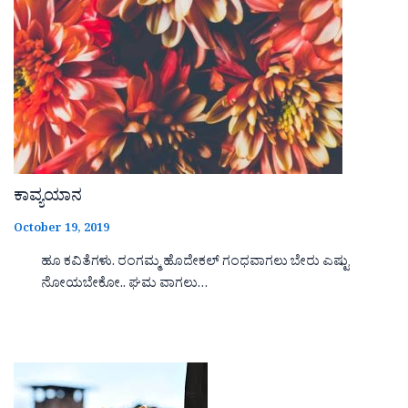
ಕಾವ್ಯಯಾನ
October 19, 2019
ಹೂ ಕವಿತೆಗಳು. ರಂಗಮ್ಮ ಹೊದೇಕಲ್ ಗಂಧವಾಗಲು ಬೇರು ಎಷ್ಟು
ನೋಯಬೇಕೋ.. ಘಮ ವಾಗಲು…