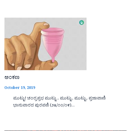
ಅಂಕಣ
October 19, 2019
ಮುಟ್ಟು! ಚಂದ್ರಪ್ರಭ ಮುಟ್ಟು .. ಮುಟ್ಟು.. ಮುಟ್ಟು.. ಪ್ರಜಾವಾಣಿ
ಭಾನುವಾರದ ಪುರವಣಿ (೨೩/೧೦/೧೯)…