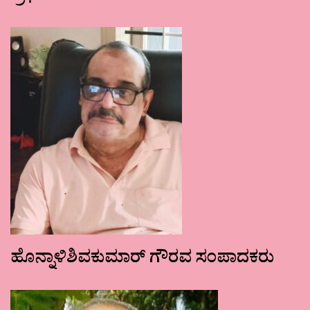
ಹೊನ್ನಾಳಿಶಿವಕುಮಾರ್ ಗೌರವ ಸಂಪಾದಕರು