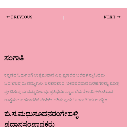
PREVIOUS
NEXT
ಸಂಗಾತಿ
ಕನ್ನಡದ ಓದುಗರಿಗೆ ಉತ್ತಮವಾದ ಎಲ್ಲ ಪ್ರಕಾರದ ಬರಹಳನ್ನು ಓದಲು
ಒದಗಿಸುವುದು ನಮ್ಮ ಗುರಿ. ಜನಪರವಾದ, ಜೀವಪರವಾದ ಬರಹಗಳನ್ನು ಮಾತ್ರ
ಪ್ರಕಟಿಸುವುದು ನಮ್ಮ ನಿಲುವು. ಪ್ರತಿಭೆಯಿದ್ದೂ ಎಲೆಮರೆಕಾಯಿಗಳಂತಿರುವ
ಉತ್ತಮ ಬರಹಗಾರರಿಗೆ ವೇದಿಕೆಒದಗಿಸುವುದು ʼಸಂಗಾತಿʼಯ ಉದ್ದೇಶ.
ಕು.ಸ.ಮಧುಸೂದನರಂಗೇಹಳ್ಳಿ
ಪ್ರಧಾನಸಂಪಾದಕರು