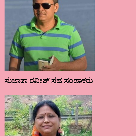
ಸುಜಾತಾ ರವೀಶ್ ಸಹ ಸಂಪಾಕರು