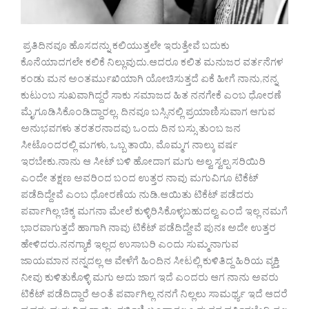
ಪ್ರತಿದಿನವೂ ಹೊಸದನ್ನು ಕಲಿಯುತ್ತಲೇ ಇರುತ್ತೇವೆ ಬದುಕು
ಕೊನೆಯಾದಗಲೇ ಕಲಿಕೆ ನಿಲ್ಲುವುದು.ಆದರೂ ಕಲಿತ ಮನುಜರ ವರ್ತನೆಗಳ
ಕಂಡು ಮನ ಅಂತರ್ಮುಖಿಯಾಗಿ ಯೋಚಿಸುತ್ತದೆ ಏಕೆ ಹೀಗೆ ನಾನು,ನನ್ನ
ಕುಟುಂಬ ಸುಖವಾಗಿದ್ದರೆ ಸಾಕು ಸಮಾಜದ ಹಿತ ನನಗೇಕೆ ಎಂಬ ಧೋರಣೆ
ಮೈಗೂಡಿಸಿಕೊಂಡಿದ್ದಾರಲ್ಲ. ದಿನವೂ ಬಸ್ಸಿನಲ್ಲಿ ಪ್ರಯಾಣಿಸುವಾಗ ಆಗುವ
ಅನುಭವಗಳು ತರತರನಾದವು ಒಂದು ದಿನ ಬಸ್ಸು ತುಂಬ ಜನ
ಸೀಟೊಂದರಲ್ಲಿ ಮಗಳು, ಒಬ್ಬ ತಾಯಿ, ಮೊಮ್ಮಗ ನಾಲ್ಕು ವರ್ಷ
ಇರಬೇಕು.ನಾನು ಆ ಸೀಟ್ ಬಳಿ ಹೋದಾಗ ಮಗು ಅಲ್ವ ಸ್ವಲ್ಪ ಸರಿಯಿರಿ
ಎಂದೇ ತಕ್ಷಣ ಅವರಿಂದ ಬಂದ ಉತ್ತರ ನಾವು ಮಗುವಿಗೂ ಟಿಕೆಟ್
ಪಡೆದಿದ್ದೇವೆ ಎಂಬ ಧೋರಣೆಯ ನುಡಿ.ಆಯಿತು ಟಿಕೆಟ್ ಪಡೆದರು
ಪರ್ವಾಗಿಲ್ಲ ಚಿಕ್ಕ ಮಗನಾ ಮೇಲೆ ಕುಳ್ಳಿರಿಸಿಕೊಳ್ಳಬಹುದಲ್ವ ಎಂದೆ ಇಲ್ಲ ನಮಗೆ
ಭಾರವಾಗುತ್ತದೆ ಹಾಗಾಗಿ ನಾವು ಟಿಕೆಟ್ ಪಡೆದಿದ್ದೇವೆ ಪುನಃ ಅದೇ ಉತ್ತರ
ಹೇಳಿದರು.ನನಗ್ಯಾಕೆ ಇಲ್ಲದ ಉಸಾಬರಿ ಎಂದು ಸುಮ್ಮನಾಗುವ
ಜಾಯಮಾನ ನನ್ನದಲ್ಲ ಆ ವೇಳೆಗೆ ಹಿಂದಿನ ಸೀಟಲ್ಲಿ ಕುಳಿತಿದ್ದ ಹಿರಿಯ ವ್ಯಕ್ತಿ
ನೀವು ಕುಳಿತುಕೊಳ್ಳಿ ಮಗು ಅದು ಜಾಗ ಇದೆ ಎಂದರು ಆಗ ನಾನು ಅವರು
ಟಿಕೆಟ್ ಪಡೆದಿದ್ದಾರೆ ಅಂತೆ ಪರ್ವಾಗಿಲ್ಲ ನನಗೆ ನಿಲ್ಲಲು ಸಾಮರ್ಥ್ಯ ಇದೆ ಆದರೆ