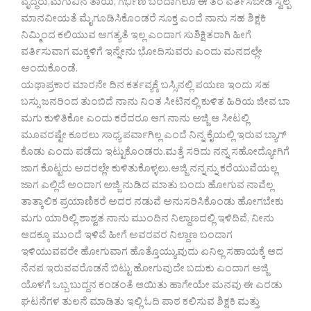
ವೃದ್ಧರು,ಮಗುವಿನ ತಾಯಿ, ಗರ್ಭಿಣಿ ಬಂದಾಗಲೂ ಈ ತರ ವರ್ತಿಸಬೇಡಿ ಸ್ವಲ್ಪ
ಮಾನವೀಯತೆ ಮೈಗೂಡಿಸಿಕೊಂಡರೆ ಸೂಕ್ತ ಎಂದೆ ನಾನು ಸಹ ಶಿಕ್ಷಕಿ
ನಿಮ್ಮಿಂದ ಕಲಿಯುವ ಅಗತ್ಯತೆ ಇಲ್ಲ ಎಂದಾಗ ಸುಶಿಕ್ಷಿತರಾಗಿ ಹೀಗೆ
ವರ್ತಿಸುವಾಗ ಮಕ್ಕಳಿಗೆ ಇನ್ನೇನು ಭೋದಿಸುವರು ಎಂದು ಮನದಲ್ಲೇ
ಅಂದುಕೊಂಡೆ.
ಯಥಾಪ್ರಕಾರ ಮಾರನೇ ದಿನ ಕರ್ತವ್ಯಕ್ಕೆ ಬಸ್ಸಿನಲ್ಲಿ ಪಯಣ ಇಂದು ಸಹ
ಬಸ್ಸು ಜನರಿಂದ ತುಂಬಿದೆ ನಾನು ನಿಂತ ಸೀಟಿನಲ್ಲಿ ಕುಳಿತ ಹಿರಿಯ ಜೀವ ಬಾ
ಮಗು ಕುಳಿತಿಕೋ ಎಂದು ಕರೆದರೂ ಆಗ ನಾನು ಅಜ್ಜಿ ಆ ಸೀಟಲ್ಲಿ
ಮೂವರಷ್ಟೇ ಕೂರಲು ಸಾಧ್ಯ ಪರ್ವಾಗಿಲ್ಲ ಎಂದೆ ನಿನ್ನ ಕೈಯಲ್ಲಿ ಇರುವ ಬ್ಯಾಗ್
ಕೊಡು ಎಂದು ಪಡೆದು ಇಟ್ಟುಕೊಂಡರು.ಮತ್ತೆ ಸರಿದು ನನ್ನ ಸಹೋದ್ಯೋಗಿಗೆ
ಜಾಗ ಕೊಟ್ಟರು ಅದರಲ್ಲೇ ಕುಳಿತುಕೊಳ್ಳಲು.ಅಜ್ಜಿ ನನ್ನನ್ನು ಕರೆಯುವೆಯಲ್ಲ
ಜಾಗ ಎಲ್ಲಿದೆ ಅಂದಾಗ ಅಜ್ಜಿ ನುಡಿದ ಮಾತು ಬಂದು ಹೋಗುವ ನಾವೆಲ್ಲ
ತಾತ್ಕಾಲಿಕ ಪ್ರಯಾಣಿಕರೆ ಅದರ ನಡುವೆ ಅನುಸರಿಸಿಕೊಂಡು ಹೋಗಬೇಕು
ಮಗು ಯಾರಿಲ್ಲಿ ಶಾಶ್ವತ ನಾನು ಮುಂದಿನ ನಿಲ್ದಾಣದಲ್ಲಿ ಇಳಿದಿವೆ, ನೀನು
ಆದಕ್ಕೂ ಮುಂದೆ ಇಳಿವೆ ಹೀಗೆ ಅವರವರ ನಿಲ್ದಾಣ ಬಂದಾಗ
ಇಳಿಯುವವರೇ ಹೋಗುವಾಗ ಹೊತ್ತೊಯ್ಯುವುದು ಏನಿಲ್ಲ ಸಹಾಯಕ್ಕೆ ಆದ
ನೆನಪ ಇರುವವರೊಡನೆ ಬಿಟ್ಟು ಹೋಗುವುದೇ ಬದುಕು ಎಂದಾಗ ಅಜ್ಜಿ
ಯೊಳಗೆ ಒಬ್ಬ ಬುದ್ದನ ಕಂಡಂತೆ ಆಯಿತು ಹಾಗೇಯೇ ಮನವು ಈ ಎರಡು
ಘಟನೆಗಳ ತುಲನೆ ಮಾಡಿತು ಇಲ್ಲಿ ಓದಿ ಪಾಠ ಕಲಿಸುವ ಶಿಕ್ಷಕಿ ಮತ್ತು