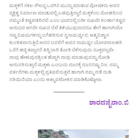
ಮಕ್ಕಳಿಗೆ ಸಕಲ ಸೌಲಭ್ಯ ಒದಗಿಸಿ ಮುದ್ದು ಮಾಡುವ ಪೋಷಕರು ಅವರ
ವ್ಯಕ್ತಿತ್ವ ನಿರ್ಮಾಣ ಮಾಡುವಲ್ಲಿ ಎಡವುತ್ತಿದ್ದಾರೆ ಮಕ್ಕಳೆಂಬ ಮೋಹದಿಂದ
ನಮ್ಮಂತೆ ಕಷ್ಟಪಡದಿರಲಿ ಎಂಬ ಭಾವದಲ್ಲಿ ಬರೀ ಸುಖವೇ ಕಂಡಾಗ ಕಷ್ಟದ
ಅನುಭವ ಆಗದೇ ಸುಖದ ಬೆಲೆ ತಿಳಿಯುವುದಾದರೂ ಹೇಗೆ ಹಾಗಾಗಿಯೇ
ಸಣ್ಣ ವಿಷಯಗಳನ್ನು ಬಗೆಹರಿಸುವ ಸ್ವಸಾಮರ್ಥ್ಯದ, ಆತ್ಮವಿಶ್ವಾಸ
ಕುಂಠಿತವಾಗುತ್ತಿದೆ,ಅದರ ಬದಲಿಗೆ ಅವರ ಸಾಮರ್ಥ್ಯ,ಯೋಚನಾಲಹರಿ
ಒರೆಗೆ ಹಚ್ಚಿ ತಪ್ಪಾದರೆ ತಿದ್ದಿ ದಾರಿ ತೋರಿ ಬೆಳೆಸುವುದು ಸೂಕ್ತವಲ್ಲವೇ.
ನಾವು ಹೇಳುವುದಕ್ಕಿಂತ ಹೆಚ್ಚಾಗಿ ನಾವು ಮಾಡುವುದನ್ನು ನೋಡಿ
ಅನುಸರಿಸುತ್ತಾರೆ ಮಕ್ಕಳು ಎಂಬುದು ನೂರಕ್ಕೆ ನೂರರಷ್ಟು ನಿಜ ನಮ್ಮ
ವರ್ತನೆಗಳು ಮಕ್ಕಳಲ್ಲಿ ಪ್ರತಿಫಲಿಸುತ್ತವೆ ಹಾಗಾಗಿ ನಮ್ಮ ನಡೆ ನುಡಿ
ಸರಿಯಿದೆಯಾ ಎಂದು ಆತ್ಮಾವಲೋಕನ ಮಾಡಿಕೊಳ್ಳೋಣ.
ಶಾರದಜೈರಾಂ.ಬಿ