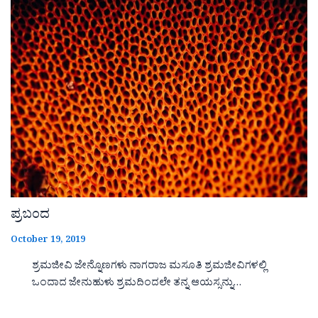
ಪ್ರಬಂದ
October 19, 2019
ಶ್ರಮಜೀವಿ ಜೇನ್ನೊಣಗಳು ನಾಗರಾಜ ಮಸೂತಿ ಶ್ರಮಜೀವಿಗಳಲ್ಲಿ
ಒಂದಾದ ಜೇನುಹುಳು ಶ್ರಮದಿಂದಲೇ ತನ್ನ ಆಯಸ್ಸನ್ನು…