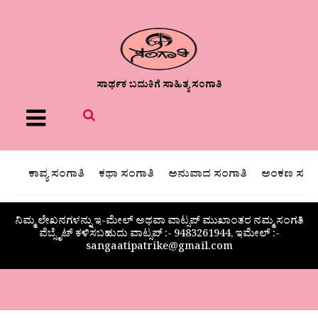
ಸಾರ್ಥಕ ಬದುಕಿಗೆ ಸಾಹಿತ್ಯ ಸಂಗಾತಿ
Menu
ಕಾವ್ಯ ಸಂಗಾತಿ
ಕಥಾ ಸಂಗಾತಿ
ಅನುವಾದ ಸಂಗಾತಿ
ಅಂಕಣ ಸಂಗಾ
ನಿಮ್ಮ ಲೇಖನಗಳನ್ನು ಇ-ಮೇಲ್ ಅಥವಾ ವಾಟ್ಸಪ್ ಮುಖಾಂತರ ನಮ್ಮ ಸಂಗತಿ
ವೆಬ್ಸೈಟ್ ಕಳಿಸಬಹುದು ವಾಟ್ಸಪ್‌ :- 9483261944, ಇಮೇಲ್ :-
sangaatipatrike@gmail.com