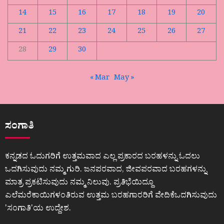
14
15
16
17
18
19
20
21
22
23
24
25
26
27
28
29
30
« Mar
May »
ಸಂಗಾತಿ
ಕನ್ನಡದ ಓದುಗರಿಗೆ ಉತ್ತಮವಾದ ಎಲ್ಲ ಪ್ರಕಾರದ ಬರಹಳನ್ನು ಓದಲು
ಒದಗಿಸುವುದು ನಮ್ಮ ಗುರಿ. ಜನಪರವಾದ, ಜೀವಪರವಾದ ಬರಹಗಳನ್ನು
ಮಾತ್ರ ಪ್ರಕಟಿಸುವುದು ನಮ್ಮ ನಿಲುವು. ಪ್ರತಿಭೆಯಿದ್ದೂ
ಎಲೆಮರೆಕಾಯಿಗಳಂತಿರುವ ಉತ್ತಮ ಬರಹಗಾರರಿಗೆ ವೇದಿಕೆಒದಗಿಸುವುದು
ʼಸಂಗಾತಿʼಯ ಉದ್ದೇಶ.