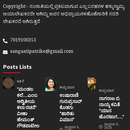
Copyright:- ಸಂಗಾತಿಯಲ್ಲಿ ಪ್ರಕಟವಾಗುವ ಎಲ್ಲ ಬರಹಗಳ ಹಕ್ಕುಸ್ವಾಮ್ಯ
ಆಯಾಲೇಖಕರದೇ ಆಗಿದ್ದು ಅವರ ಅಭಿಪ್ರಾಯಗಳಹೊಣೆಗಾರಿಕೆ ಸದರಿ
ಲೇಖಕರದೆ ಆಗಿರುತ್ತದೆ
7019100351
sangaatipatrike@gmail.com
Posts Lists
ಇತರೆ
ಕಾವ್ಯಯಾನ
“ಮಂಡಲ
ಕಾವ್ಯಯಾನ
ಕಲೆ….ಎಂಬ
ಉಷಾರಾಣಿ
ನಾಗರಾಜ ಬಿ.
ಅದ್ವಿತೀಯ
ಗುರುಪ್ರಸಾದ್
ನಾಯ್ಕ ಕವಿತೆ
ಕಲಾ ರಚನೆ”‌
ಕೊಡಗು
“ಯಾನ
ವೀಣಾ
“ಹಾರಿತು
ಹೊರಟಾಗ…..”
ಹೇಮಂತ್‌
ವಿಮಾನ”
August 6,
ಗೌಡಪಾಟೀಲ
August 6,
2026