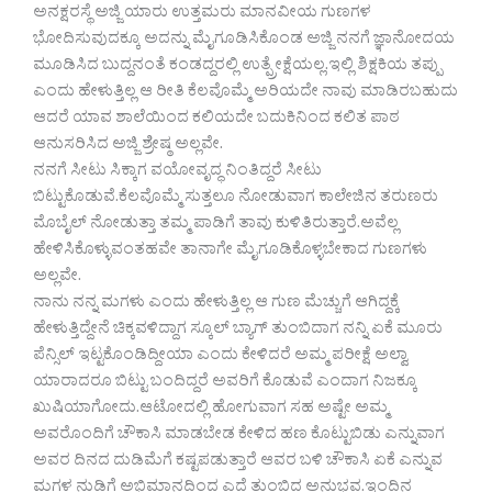
ಅನಕ್ಷರಸ್ಥೆ ಅಜ್ಜಿ ಯಾರು ಉತ್ತಮರು ಮಾನವೀಯ ಗುಣಗಳ
ಭೋದಿಸುವುದಕ್ಕೂ ಅದನ್ನು ಮೈಗೂಡಿಸಿಕೊಂಡ ಅಜ್ಜಿ ನನಗೆ ಜ್ಞಾನೋದಯ
ಮೂಡಿಸಿದ ಬುದ್ದನಂತೆ ಕಂಡದ್ದರಲ್ಲಿ ಉತ್ಪ್ರೇಕ್ಷೆಯಲ್ಲ.ಇಲ್ಲಿ ಶಿಕ್ಷಕಿಯ ತಪ್ಪು
ಎಂದು ಹೇಳುತ್ತಿಲ್ಲ ಆ ರೀತಿ ಕೆಲವೊಮ್ಮೆ ಅರಿಯದೇ ನಾವು ಮಾಡಿರಬಹುದು
ಆದರೆ ಯಾವ ಶಾಲೆಯಿಂದ ಕಲಿಯದೇ ಬದುಕಿನಿಂದ ಕಲಿತ ಪಾಠ
ಆನುಸರಿಸಿದ ಅಜ್ಜಿ ಶ್ರೇಷ್ಠ ಅಲ್ಲವೇ.
ನನಗೆ ಸೀಟು ಸಿಕ್ಕಾಗ ವಯೋವೃದ್ಧ ನಿಂತಿದ್ದರೆ ಸೀಟು
ಬಿಟ್ಟುಕೊಡುವೆ.ಕೆಲವೊಮ್ಮೆ ಸುತ್ತಲೂ ನೋಡುವಾಗ ಕಾಲೇಜಿನ ತರುಣರು
ಮೊಬೈಲ್ ನೋಡುತ್ತಾ ತಮ್ಮ ಪಾಡಿಗೆ ತಾವು ಕುಳಿತಿರುತ್ತಾರೆ.ಅವೆಲ್ಲ
ಹೇಳಿಸಿಕೊಳ್ಳುವಂತಹವೇ ತಾನಾಗೇ ಮೈಗೂಡಿಕೊಳ್ಳಬೇಕಾದ ಗುಣಗಳು
ಅಲ್ಲವೇ.
ನಾನು ನನ್ನ ಮಗಳು ಎಂದು ಹೇಳುತ್ತಿಲ್ಲ ಆ ಗುಣ ಮೆಚ್ಚುಗೆ ಆಗಿದ್ದಕ್ಕೆ
ಹೇಳುತ್ತಿದ್ದೇನೆ ಚಿಕ್ಕವಳಿದ್ದಾಗ ಸ್ಕೂಲ್ ಬ್ಯಾಗ್ ತುಂಬಿದಾಗ ನನ್ನಿ ಏಕೆ ಮೂರು
ಪೆನ್ಸಿಲ್ ಇಟ್ಟಕೊಂಡಿದ್ದೀಯಾ ಎಂದು ಕೇಳಿದರೆ ಅಮ್ಮ ಪರೀಕ್ಷೆ ಅಲ್ವಾ
ಯಾರಾದರೂ ಬಿಟ್ಟು ಬಂದಿದ್ದರೆ ಅವರಿಗೆ ಕೊಡುವೆ ಎಂದಾಗ ನಿಜಕ್ಕೂ
ಖುಷಿಯಾಗೋದು.ಆಟೋದಲ್ಲಿ ಹೋಗುವಾಗ ಸಹ ಅಷ್ಟೇ ಅಮ್ಮ
ಅವರೊಂದಿಗೆ ಚೌಕಾಸಿ ಮಾಡಬೇಡ ಕೇಳಿದ ಹಣ ಕೊಟ್ಟುಬಿಡು ಎನ್ನುವಾಗ
ಅವರ ದಿನದ ದುಡಿಮೆಗೆ ಕಷ್ಟಪಡುತ್ತಾರೆ ಆವರ ಬಳಿ ಚೌಕಾಸಿ ಏಕೆ ಎನ್ನುವ
ಮಗಳ ನುಡಿಗೆ ಅಭಿಮಾನದಿಂದ ಎದೆ ತುಂಬಿದ ಅನುಭವ.ಇಂದಿನ