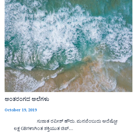
ಅಂತರಂಗದ ಅಲೆಗಳು
October 19, 2019
ಸುಜಾತ ರವೀಶ್ ಹೌದು. ಮನವೆಂಬುದು ಅದೆಷ್ಪೋ
ಲಕ್ಷ GBಗಳಾಗಿಂತ ಶಕ್ತಿಯುತ ಚಿಪ್.…